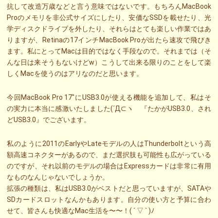
抗して改造万歳などと言う意味ではないです。もちろんMacBook
Proのメモリを非公式サイズにしたり、安価なSSDを載せたり、光
学ディスクドライブを外したり、それらはとても楽しい作業ではあ
りますが、Retinaの17インチMacBook Proが出たら速攻で飛びき
ます。私にとってMacは目的ではなく手段なので。それまでは（そ
んな日は来そうもないけどw）こうして出来る限りのことをして楽
しくMacを使うのはアリなのだと思います。
今回MacBook Pro 17″にUSB3.0が使える機能を追加して、私はそ
の実力に本当に感激いたしました(´Д⊂ヽ 『たかがUSB3.0、され
どUSB3.0』でございます。
私のように2011のEarlyやLateモデルの人はThunderboltという高
額高速コネクターがあるので、まだ選択肢も可能性も広がっている
のですが、それ以前のモデルの場合はExpressカードは非常に有用
なものなんじゃないでしょうか。
拡張の種類は、私はUSB3.0がベストだと思っていますが、SATAや
SDカードスロットなんかもあります。自分の使い方と予算に合わ
せて、皆さんも快適なMac生活を〜〜！( ´ ▽ ` )ﾉ