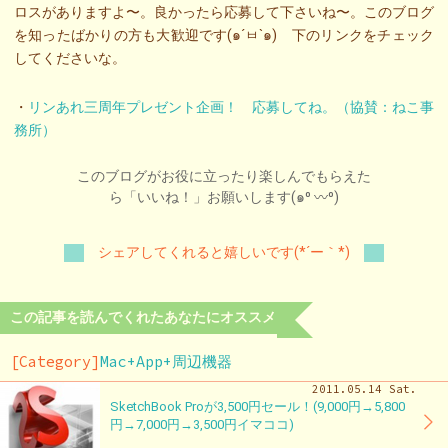
ロスがありますよ〜。良かったら応募して下さいね〜。このブログ
を知ったばかりの方も大歓迎です(๑´ㅂ`๑) 下のリンクをチェック
してくださいな。
・
リンあれ三周年プレゼント企画！ 応募してね。（協賛：ねこ事
務所）
このブログがお役に立ったり楽しんでもらえた
ら「いいね！」お願いします(๑⁰ 〰⁰)
シェアしてくれると嬉しいです(*´ー｀*)
この記事を読んでくれたあなたにオススメ
[Category]
Mac+App+周辺機器
2011.05.14 Sat.
SketchBook Proが3,500円セール！(9,000円→5,800
円→7,000円→3,500円イマココ)