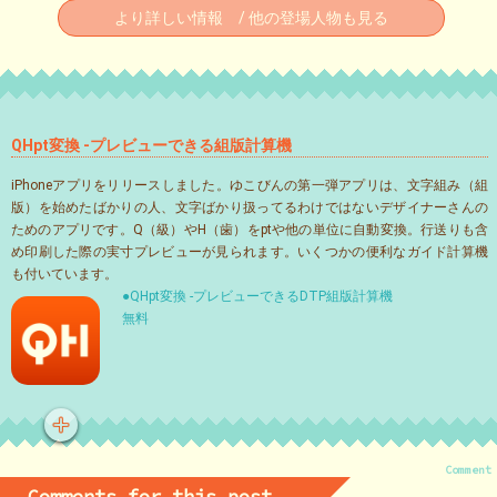
より詳しい情報 / 他の登場人物も見る
QHpt変換 -プレビューできる組版計算機
iPhoneアプリをリリースしました。ゆこびんの第一弾アプリは、文字組み（組
版）を始めたばかりの人、文字ばかり扱ってるわけではないデザイナーさんの
ためのアプリです。Q（級）やH（歯）をptや他の単位に自動変換。行送りも含
め印刷した際の実寸プレビューが見られます。いくつかの便利なガイド計算機
も付いています。
●QHpt変換 -プレビューできるDTP組版計算機
無料
Comment
Comments for this post