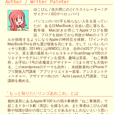
Author / Writer Painter
ゆこびん / 佐久間にの (イラストレーター / デ
ザイナー / iSOデベロッパー)
パソコンのパの字も知らない人生を送ってい
たが、ある日MacBookと出会い恋に落ちる。
数年後、Mac好きが昂じてAppleブログを開
設。ブログを始めてから何故かMacのトラブ
ルが頻発するようになりAppleの神対応を体験。17インチの
MacBook Proを持ち運び寝食を共にする。そして（いろいろバ
ッサリ割愛）2014年にはWWDCに行き、自作のiOSアプリもリ
リース。富士通の最新モバイルスキャナScanSnap ix100のク
リエイターモデルにデザインを提供。趣味は音楽。「ねこ事務
所」お手伝い1号の赤魔道士デザイナー（つまり何でも大抵や
る、このwordpressのテーマも自作）。未経験者向けiPhoneア
プリ開発入門講座「アプリクリエイター道場」アシスタントテ
ィーチャー。デザイナー向けの「Auto Layout入門講座」では
講師を務める。
「もっと知りたいリンゴあれこれ」とは
都内某所にあるApple率100％の弱小事務所『ねこ事務所』で
起こるドタバタ劇（実話）を綴るため、また筆者ゆこびんの経
験や知識が誰かの役に立つことがあるかもしれないという思い