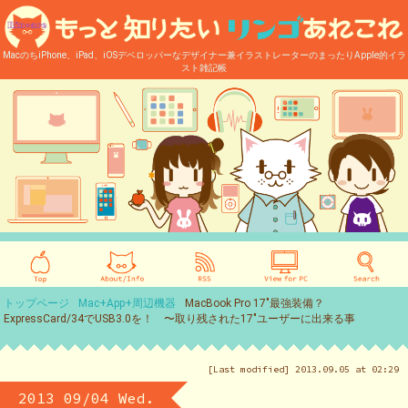
MacのちiPhone、iPad、iOSデベロッパーなデザイナー兼イラストレーターのまったりApple的イラ
スト雑記帳
トップページ
Mac+App+周辺機器
MacBook Pro 17″最強装備？
ExpressCard/34でUSB3.0を！ 〜取り残された17″ユーザーに出来る事
[Last modified] 2013.09.05 at 02:29
2013 09/04 Wed.