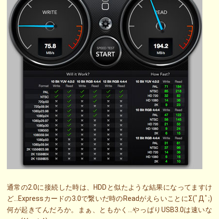
通常の2.0に接続した時は、HDDと似たような結果になってますけ
ど…Expressカードの3.0で繋いだ時のReadがえらいことにΣ(ﾟДﾟ;)
何が起きてんだろか。まぁ、ともかく…やっぱりUSB3.0は速いな