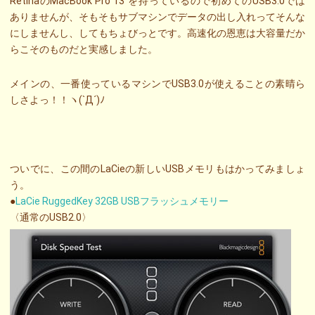
RetinaのMacBook Pro 13″を持っているので初めてのUSB3.0では
ありませんが、そもそもサブマシンでデータの出し入れってそんな
にしませんし、してもちょびっとです。高速化の恩恵は大容量だか
らこそのものだと実感しました。
メインの、一番使っているマシンでUSB3.0が使えることの素晴ら
しさよっ！！ヽ(`Д´)ﾉ
ついでに、この間のLaCieの新しいUSBメモリもはかってみましょ
う。
●
LaCie RuggedKey 32GB USBフラッシュメモリー
〈通常のUSB2.0〉