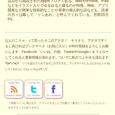
込みから開設されたAppleブログである。MacやiPhone、iPad
などをイラスト入りでゆるゆると綴るのが特徴。Web、アプリ
開発など簡単な技術的なことや筆者の個人的な話なども。読者
の方々は略して「リンあれ」と呼んでくれている。月間25万
PV。
なんだこりゃ…って思ったそこのアナタ！ そうそう、アナタです！
もし良ければブックマーク（お気に入り）やRSS登録をよろしくお願
いします。Facebook「いいね」の他、TwitterやGoogle＋をフォロー
してくれると更新情報が流れます。ついでに私のつぶやきも流れます
٩(๑❛ᴗ❛๑)۶
いつも読んでくれてるそこのアナタも、ブックマークした上にさらにいいね
してくれたりしてもいいのよ(/∇＼*)
＊関連ページに飛びます。クリックすることで自動で（勝手に）フォローしたりいい
ねをすることはありません。