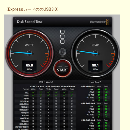
〈ExpressカードののUSB3.0〉