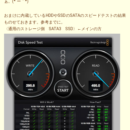
ぁ。(*´ー｀*)
おまけに内蔵しているHDDやSSDのSATAのスピードテストの結果
ものせておきます。参考までに。
〈通用のストレージ側 SATA3 SSD〉←メインの方