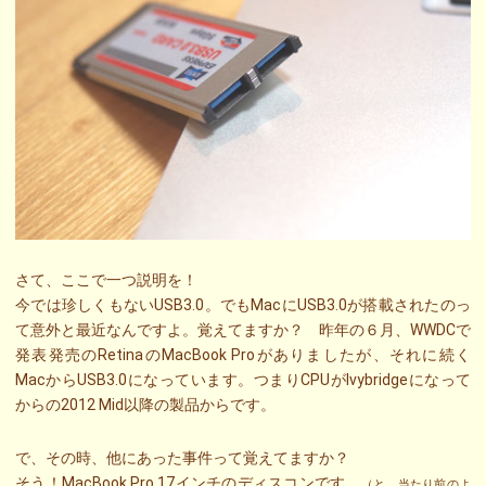
さて、ここで一つ説明を！
今では珍しくもないUSB3.0。でもMacにUSB3.0が搭載されたのっ
て意外と最近なんですよ。覚えてますか？
昨年の６月、WWDCで
発表発売のRetinaのMacBook Proがありましたが、それに続く
MacからUSB3.0になっています。つまりCPUがIvybridgeになって
からの2012 Mid以降の製品からです。
で、その時、他にあった事件って覚えてますか？
そう！MacBook Pro 17インチのディスコンです。
（と、当たり前のよ