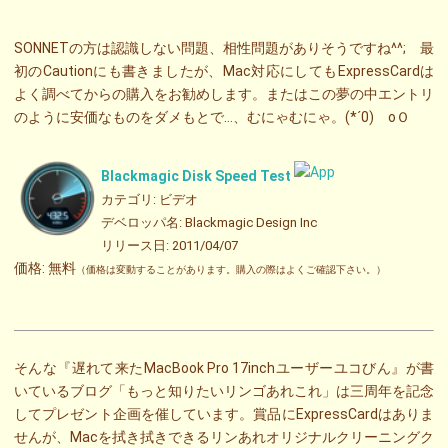
SONNETの方は認識しない問題、相性問題がありそうですね^^; 最
初のCautionにも書きましたが、Mac対応にしてもExpressCardは
よく調べてからの購入をお勧めします。またはこの夢の中エントリ
のように安価なものをダメもとで…、むにゃむにゃ。(*´0)ゞoＯ
Blackmagic Disk Speed Test
カテゴリ: ビデオ
デベロッパ名: Blackmagic Design Inc
リリース日: 2011/04/07
価格: 無料
（価格は変動することがあります。購入の際はよくご確認下さい。）
そんな『遅れて来たMacBook Pro 17inchユーザーユコびん』が書
いているブログ「もっと知りたいリンゴあれこれ」は三周年を記念
してプレゼント企画を催しています。賞品にExpressCardはありま
せんが、Macを拭き拭きできるリンあれオリジナルクリーニングク