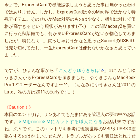
今まで、ExpressCardで機能拡張しようと思った事は無かったわけ
ではありません。しかし、ExpressCardは今のMac界ではかなり特
殊アイテム。そのせいかMac対応のものは少なく、機能に対して価
格が高すぎるという現状があります(-“”-;) この間Macbay2を買い
に行った秋葉館でも、何か良いExpressCardがないか物色してみま
したが、特になく…。買っちゃおうかなと思ったSonnetのUSB 3.0
は売り切れてたし。一生ExpressCardは使わないかなぁと思ってい
ました。
ですが、ひょんな事から「
こんどうゆうきらぼ
」のこんどうゆ
うきさんからExpressCardを頂きました。ゆうきさんもMacBook
Pro 17″ユーザーなんですよ〜^^。（ちなみにゆうきさんは2011の
Late、私の方は2011のEarlyです。）
《Caution！》
本日のエントリは、リンあれでもたまにある管理人の夢の中のお話
です。
SIMをmicroSIMにカットする職人になる
お話以来ですか
ね、久々です。このエントリを参考に現実世界のMBPをUSB3.0拡
張をするのはかまいませんが、トラブルがあっても責任はとれませ