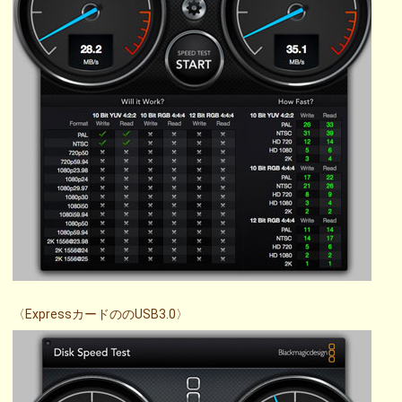
〈ExpressカードののUSB3.0〉