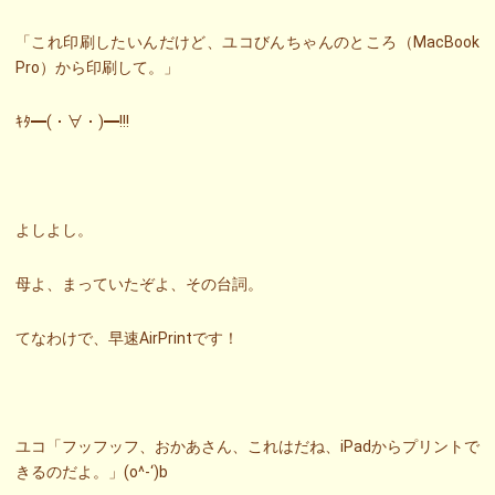
「これ印刷したいんだけど、ユコびんちゃんのところ（MacBook
Pro）から印刷して。」
ｷﾀ━(・∀・)━!!!
よしよし。
母よ、まっていたぞよ、その台詞。
てなわけで、早速AirPrintです！
ユコ「フッフッフ、おかあさん、これはだね、iPadからプリントで
きるのだよ。」(o^-‘)b