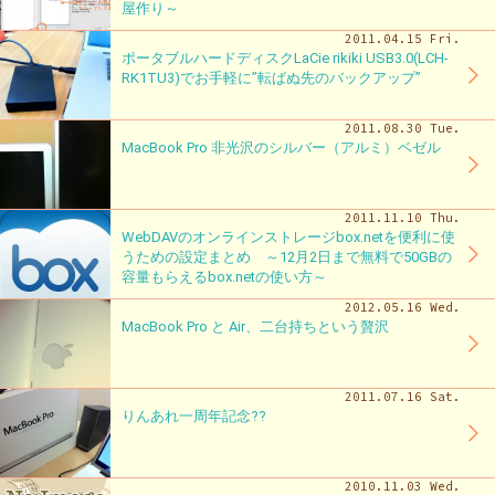
屋作り～
2011.04.15 Fri.
ポータブルハードディスクLaCie rikiki USB3.0(LCH-
RK1TU3)でお手軽に”転ばぬ先のバックアップ”
2011.08.30 Tue.
MacBook Pro 非光沢のシルバー（アルミ）ベゼル
2011.11.10 Thu.
WebDAVのオンラインストレージbox.netを便利に使
うための設定まとめ ～12月2日まで無料で50GBの
容量もらえるbox.netの使い方～
2012.05.16 Wed.
MacBook Pro と Air、二台持ちという贅沢
2011.07.16 Sat.
りんあれ一周年記念??
2010.11.03 Wed.