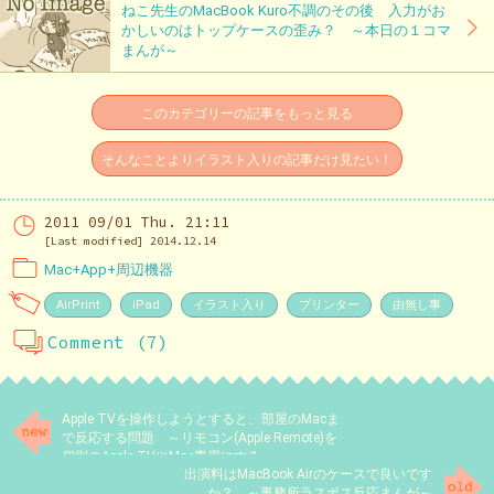
ねこ先生のMacBook Kuro不調のその後 入力がお
かしいのはトップケースの歪み？ ～本日の１コマ
まんが～
このカテゴリーの記事をもっと見る
そんなことよりイラスト入りの記事だけ見たい！
2011 09/01 Thu. 21:11
[Last modified] 2014.12.14
Mac+App+周辺機器
AirPrint
iPad
イラスト入り
プリンター
由無し事
Comment (7)
Apple TVを操作しようとすると、部屋のMacま
で反応する問題 ～リモコン(Apple Remote)を
個別のApple TVやMac専用にする～
出演料はMacBook Airのケースで良いです
か？ ～事務所ラスボス反応まんが～