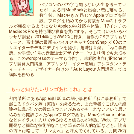
パソコンのパの字も知らない人生を送ってい
たが、ある日MacBookと出会い恋に落ちる。
数年後、Mac好きが昂じてAppleブログを開
設。ブログを始めてから何故かMacのトラブ
ルが頻発するようになりAppleの神対応を体験。17インチの
MacBook Proを持ち運び寝食を共にする。そして（いろいろバ
ッサリ割愛）2014年にはWWDCに行き、自作のiOSアプリもリ
リース。富士通の最新モバイルスキャナScanSnap ix100のク
リエイターモデルにデザインを提供。趣味は音楽。「ねこ事務
所」お手伝い1号の赤魔道士デザイナー（つまり何でも大抵や
る、このwordpressのテーマも自作）。未経験者向けiPhoneア
プリ開発入門講座「アプリクリエイター道場」アシスタントテ
ィーチャー。デザイナー向けの「Auto Layout入門講座」では
講師を務める。
「もっと知りたいリンゴあれこれ」とは
都内某所にあるApple率100％の弱小事務所『ねこ事務所』で
起こるドタバタ劇（実話）を綴るため、また筆者ゆこびんの経
験や知識が誰かの役に立つことがあるかもしれないという思い
込みから開設されたAppleブログである。MacやiPhone、iPad
などをイラスト入りでゆるゆると綴るのが特徴。Web、アプリ
開発など簡単な技術的なことや筆者の個人的な話なども。読者
の方々は略して「リンあれ」と呼んでくれている。月間25万