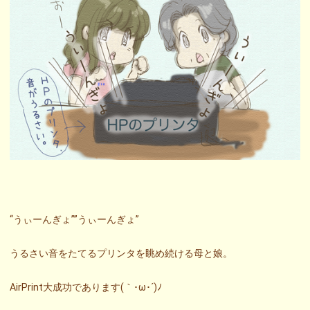
“うぃーんぎょ””うぃーんぎょ”
うるさい音をたてるプリンタを眺め続ける母と娘。
AirPrint大成功であります(｀･ω･´)ﾉ