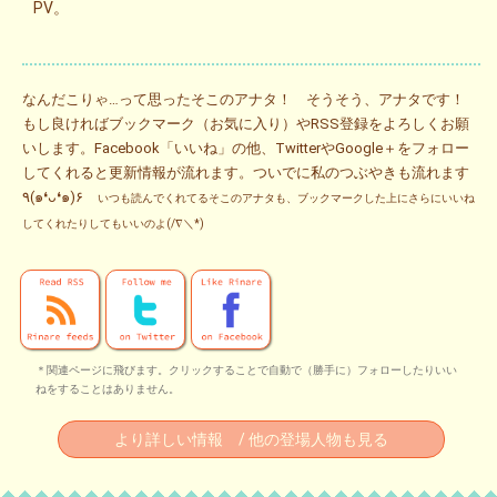
PV。
なんだこりゃ…って思ったそこのアナタ！ そうそう、アナタです！
もし良ければブックマーク（お気に入り）やRSS登録をよろしくお願
いします。Facebook「いいね」の他、TwitterやGoogle＋をフォロー
してくれると更新情報が流れます。ついでに私のつぶやきも流れます
٩(๑❛ᴗ❛๑)۶
いつも読んでくれてるそこのアナタも、ブックマークした上にさらにいいね
してくれたりしてもいいのよ(/∇＼*)
＊関連ページに飛びます。クリックすることで自動で（勝手に）フォローしたりいい
ねをすることはありません。
より詳しい情報 / 他の登場人物も見る