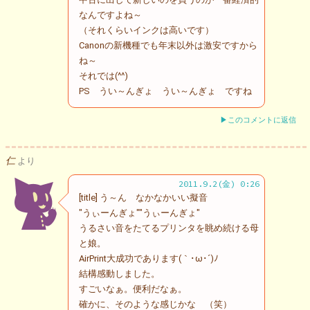
なんですよね～
（それくらいインクは高いです）
Canonの新機種でも年末以外は激安ですから
ね～
それでは(^^)
PS うい～んぎょ うい～んぎょ ですね
▶このコメントに返信
仁
より
2011.9.2(金) 0:26
[title] う～ん なかなかいい擬音
"うぃーんぎょ""うぃーんぎょ"
うるさい音をたてるプリンタを眺め続ける母
と娘。
AirPrint大成功であります(｀･ω･´)ﾉ
結構感動しました。
すごいなぁ。便利だなぁ。
確かに、そのような感じかな （笑）