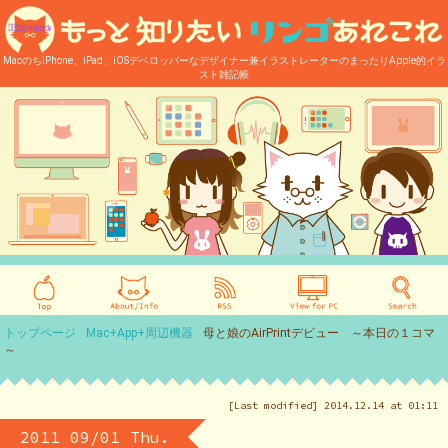
MacのちiPhone、iPad、iOSデベロッパーなデザイナー兼イラストレーターのまったりApple的イラ
スト雑記帳
トップページ
Mac+App+周辺機器
母と娘のAirPrintデビュー ～本日の１コマ
～
[Last modified] 2014.12.14 at 01:11
2011 09/01 Thu.