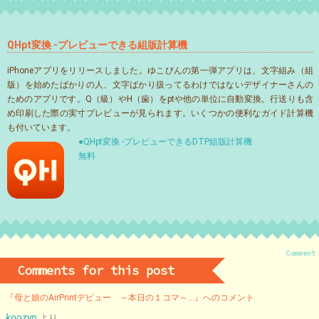
QHpt変換 -プレビューできる組版計算機
iPhoneアプリをリリースしました。ゆこびんの第一弾アプリは、文字組み（組
版）を始めたばかりの人、文字ばかり扱ってるわけではないデザイナーさんの
ためのアプリです。Q（級）やH（歯）をptや他の単位に自動変換。行送りも含
め印刷した際の実寸プレビューが見られます。いくつかの便利なガイド計算機
も付いています。
●QHpt変換 -プレビューできるDTP組版計算機
無料
Comment
Comments for this post
『母と娘のAirPrintデビュー ～本日の１コマ～…』へのコメント
koozyp
より