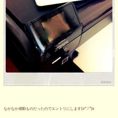
なかなか感動ものだったのでエントリにします(o°▽°)o