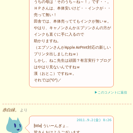
うちの母は「そのうち～ね～！」です・・。
ＨＰさんは、本体安いけど・・インクが・・
売って無い！
田舎では、本体売っててもインクが無いｗ。
やはり、キャノンさんかエプソンさんの方が
インクも直ぐに手に入るので
助かりますね。
（エプソンさんがApple AirPrint対応の新しい
プリンタ出しましたねｗ）
しかし、ねこ先生は頑固？有言実行？ブログ
はやはり見ないんですねｗ
漢（おとこ）ですねｗ。
それでは(^O^)／
▶このコメントに返信
赤白緑。
より
2011.9.2(金) 8:26
[title] ういーんぎょ…
皆さんおはようございます。