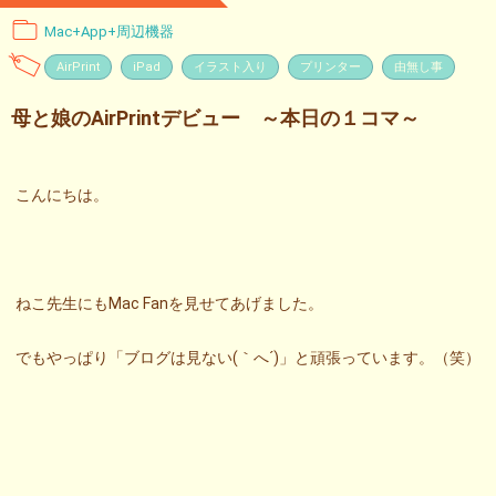
Mac+App+周辺機器
AirPrint
iPad
イラスト入り
プリンター
由無し事
母と娘のAirPrintデビュー ～本日の１コマ～
こんにちは。
ねこ先生にもMac Fanを見せてあげました。
でもやっぱり「ブログは見ない(｀へ´)」と頑張っています。（笑）