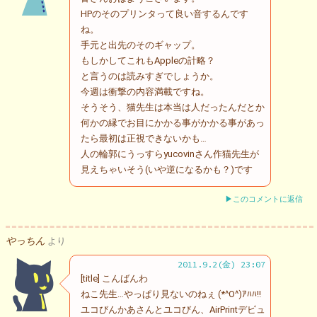
HPのそのプリンタって良い音するんです
ね。
手元と出先のそのギャップ。
もしかしてこれもAppleの計略？
と言うのは読みすぎでしょうか。
今週は衝撃の内容満載ですね。
そうそう、猫先生は本当は人だったんだとか
何かの縁でお目にかかる事がかかる事があっ
たら最初は正視できないかも…
人の輪郭にうっすらyucovinさん作猫先生が
見えちゃいそう(いや逆になるかも？)です
▶このコメントに返信
やっちん
より
2011.9.2(金) 23:07
[title] こんばんわ
ねこ先生…やっぱり見ないのねぇ (*^O^)ｱﾊﾊ!!
ユコびんかあさんとユコびん、AirPrintデビュ