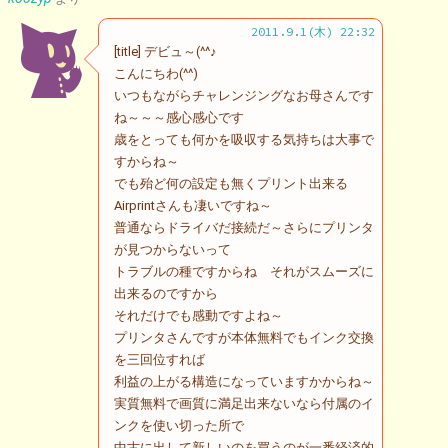
2011.9.1(木) 22:32
[title] デビュ～(^^♪
こんにちわ(^^)
いつもながらチャレンジングなお母さんです
ね～～～感心感心です
歳をとっても何かを吸収する気持ちは大事で
すからね～
でも殆ど何の設定も無くプリント出来る
Airprintさんも凄いですね～
普通ならドライバだ接続だ～さらにプリンタ
が見つからないって
トラブルの種ですからね それがスムーズに
出来るのですから
それだけでも感動ですよね～
プリンタさんですが本体無料でもインク交換
を三回位すれば
利益の上がる構造になっていますかからね～
実質無料で画質に満足出来ないなら付属のイ
ンクを使い切った所で
中古に出して新しいのを買うのが一番経済的