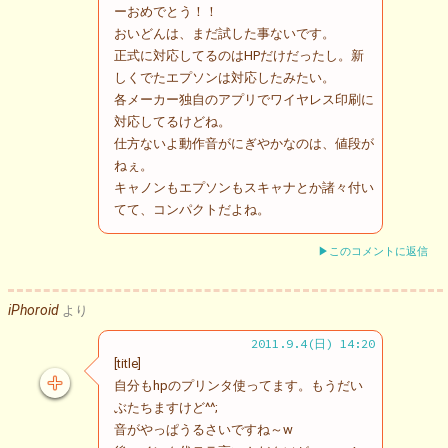
ーおめでとう！！
おいどんは、まだ試した事ないです。
正式に対応してるのはHPだけだったし。新
しくでたエプソンは対応したみたい。
各メーカー独自のアプリでワイヤレス印刷に
対応してるけどね。
仕方ないよ動作音がにぎやかなのは、値段が
ねぇ。
キャノンもエプソンもスキャナとか諸々付い
てて、コンパクトだよね。
▶このコメントに返信
iPhoroid
より
2011.9.4(日) 14:20
[title]
自分もhpのプリンタ使ってます。もうだい
ぶたちますけど^^;
音がやっぱうるさいですね～w