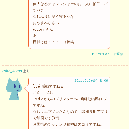
偉大なるチャレンジャーのお二人に拍手 パ
チパチ
久しぶりに早く寝るかな
おやすみなさい
yucovinさん
あ、
日付けは・・・ （苦笑）
▶このコメントに返信
robo_kuma
より
2011.9.2(金) 8:09
[title] 感動ですねｗ
こんにちは。
iPad２からのプリンターへの印刷は感動モノ
ですね。
うちはエプソンさんなので、印刷専用アプリ
で印刷です(^o^)
お母様のチャレンジ精神はスゴイですね。