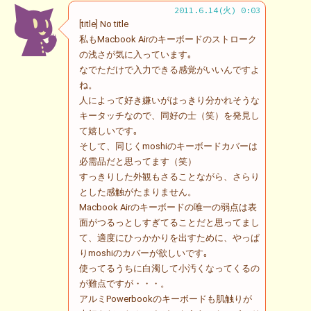
2011.6.14(火) 0:03
[title] No title
私もMacbook Airのキーボードのストローク
の浅さが気に入っています｡
なでただけで入力できる感覚がいいんですよ
ね。
人によって好き嫌いがはっきり分かれそうな
キータッチなので、同好の士（笑）を発見し
て嬉しいです｡
そして、同じくmoshiのキーボードカバーは
必需品だと思ってます（笑）
すっきりした外観もさることながら、さらり
とした感触がたまりません。
Macbook Airのキーボードの唯一の弱点は表
面がつるっとしすぎてることだと思ってまし
て、適度にひっかかりを出すために、やっぱ
りmoshiのカバーが欲しいです｡
使ってるうちに白濁して小汚くなってくるの
が難点ですが・・・。
アルミPowerbookのキーボードも肌触りが