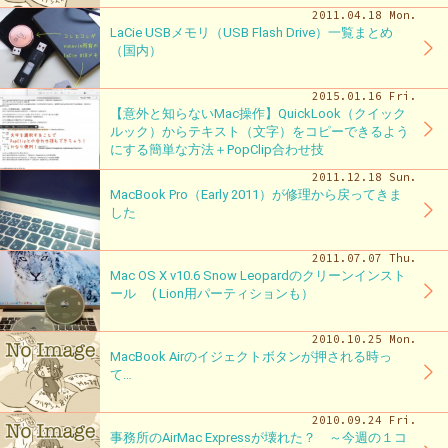
2011.04.18 Mon.
LaCie USBメモリ（USB Flash Drive）一覧まとめ
（国内）
2015.01.16 Fri.
【意外と知らないMac操作】QuickLook（クイック
ルック）からテキスト（文字）をコピーできるよう
にする簡単な方法＋PopClip合わせ技
2011.12.18 Sun.
MacBook Pro（Early 2011）が修理から戻ってきま
した
2011.07.07 Thu.
Mac OS X v10.6 Snow Leopardのクリーンインスト
ール ( Lion用パーティションも）
2010.10.25 Mon.
MacBook Airのイジェクトボタンが押される時っ
て…
2010.09.24 Fri.
事務所のAirMac Expressが壊れた？ ～今週の１コ