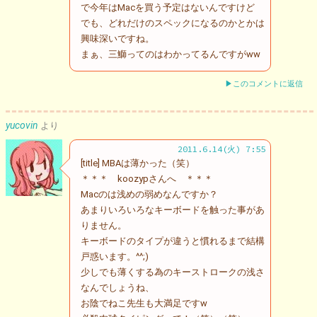
で今年はMacを買う予定はないんですけど
でも、どれだけのスペックになるのかとかは
興味深いですね。
まぁ、三鰤ってのはわかってるんですがww
▶このコメントに返信
yucovin
より
2011.6.14(火) 7:55
[title] MBAは薄かった（笑）
＊＊＊ koozypさんへ ＊＊＊
Macのは浅めの弱めなんですか？
あまりいろいろなキーボードを触った事があ
りません。
キーボードのタイプが違うと慣れるまで結構
戸惑います。^^;)
少しでも薄くする為のキーストロークの浅さ
なんでしょうね、
お陰でねこ先生も大満足ですw