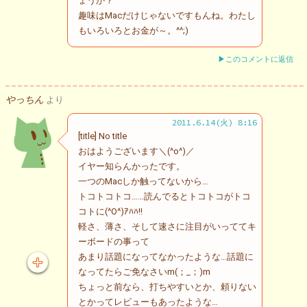
ょうか？
趣味はMacだけじゃないですもんね。わたし
もいろいろとお金が～。^^;)
▶このコメントに返信
やっちん
より
2011.6.14(火) 8:16
[title] No title
おはようございます＼(^o^)／
イヤー知らんかったです。
一つのMacしか触ってないから…
トコトコトコ……読んでるとトコトコがトコ
コトに(^O^)ｱﾊﾊ!!
軽さ、薄さ、そして速さに注目がいっててキ
ーボードの事って
あまり話題になってなかったような…話題に
なってたらご免なさいm(；_；)m
ちょっと前なら、打ちやすいとか、頼りない
とかってレビューもあったような…