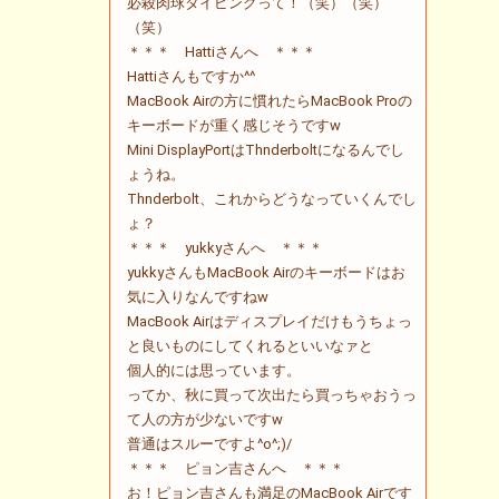
必殺肉球タイピングって！（笑）（笑）
（笑）
＊＊＊ Hattiさんへ ＊＊＊
Hattiさんもですか^^
MacBook Airの方に慣れたらMacBook Proの
キーボードが重く感じそうですw
Mini DisplayPortはThnderboltになるんでし
ょうね。
Thnderbolt、これからどうなっていくんでし
ょ？
＊＊＊ yukkyさんへ ＊＊＊
yukkyさんもMacBook Airのキーボードはお
気に入りなんですねw
MacBook Airはディスプレイだけもうちょっ
と良いものにしてくれるといいなァと
個人的には思っています。
ってか、秋に買って次出たら買っちゃおうっ
て人の方が少ないですw
普通はスルーですよ^o^;)/
＊＊＊ ピョン吉さんへ ＊＊＊
お！ピョン吉さんも満足のMacBook Airです