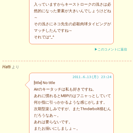
入っていますからキーストロークの浅さは必
然的になった要素が大きいんでしょうけどね
～
その浅さにネコ先生の必殺肉球タイピングが
マッチしたんですね～
それでは^_^
▶このコメントに返信
Hatti
より
2011.6.13(月) 23:24
[title] No title
Airのキータッチは私も好きですね。
あれに慣れるとMBPのはフニャっとしていて
何か指に引っかかるような感じがします。
次期型楽しみですが、またThnderbolt積むん
だろうなあ～。
あれは要らないです。
またお揃いにしましょ～。