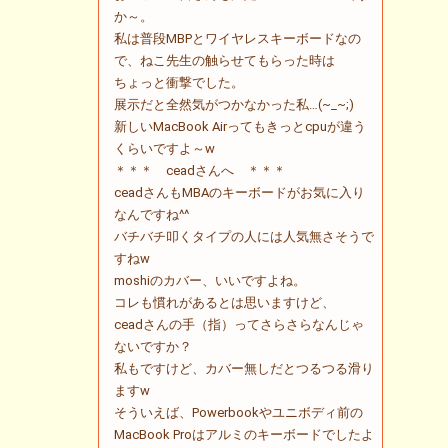
か～。
私は普段MBPとワイヤレスキーボードなの
で、ねこ先生の触らせてもらった時は
ちょっと衝撃でした。
展示だと全然気がつかなかった私…(~_~;)
新しいMacBook Airってもきっとcpuが違う
くらいですよ～w
＊＊＊ ceadさんへ ＊＊＊
ceadさんもMBAのキーボードがお気に入り
なんですね^^
バチバチ叩くタイプの人には人気無さそうで
すねw
moshiのカバー、いいですよね。
コレも慣れがあるとは思いますけど、
ceadさんの手（指）ってさらさらなんじゃ
ないですか？
私もですけど、カバー無しだとつるつる滑り
ますw
そういえば、Powerbookやユニボディ前の
MacBook Proはアルミのキーボードでしたよ