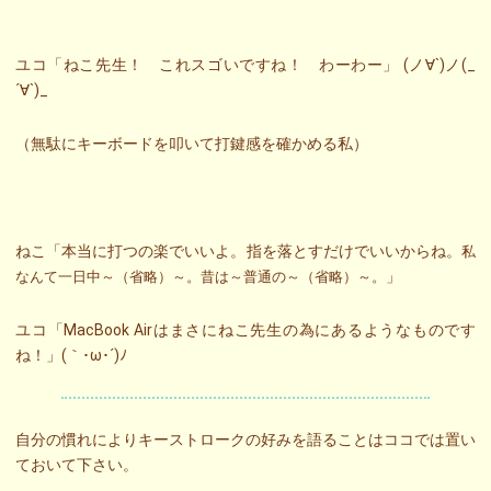
ユコ「ねこ先生！ これスゴいですね！ わーわー」 (ノ∀`)ノ(_
´∀`)_
（無駄にキーボードを叩いて打鍵感を確かめる私）
ねこ「本当に打つの楽でいいよ。指を落とすだけでいいからね。
私
」
なんて一日中～（省略）～。昔は～普通の～（省略）～。
ユコ「MacBook Airはまさにねこ先生の為にあるようなものです
ね！」(｀･ω･´)ﾉ
自分の慣れによりキーストロークの好みを語ることはココでは置い
ておいて下さい。