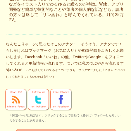
などをイラスト入りでゆるゆると綴るのが特徴。Web、アプリ
開発など簡単な技術的なことや筆者の個人的な話なども。読者
の方々は略して「リンあれ」と呼んでくれている。月間25万
PV。
なんだこりゃ…って思ったそこのアナタ！ そうそう、アナタです！
もし良ければブックマーク（お気に入り）やRSS登録をよろしくお願
いします。Facebook「いいね」の他、TwitterやGoogle＋をフォロー
してくれると更新情報が流れます。ついでに私のつぶやきも流れます
٩(๑❛ᴗ❛๑)۶
いつも読んでくれてるそこのアナタも、ブックマークした上にさらにいいね
してくれたりしてもいいのよ(/∇＼*)
＊関連ページに飛びます。クリックすることで自動で（勝手に）フォローしたりいい
ねをすることはありません。