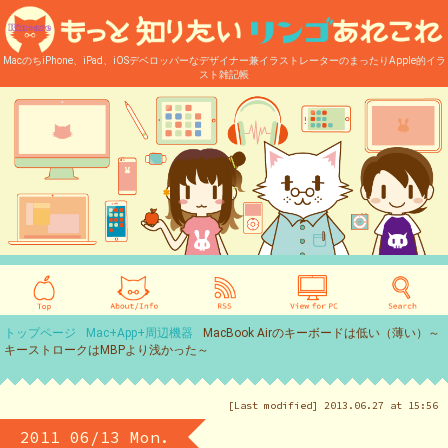
MacのちiPhone、iPad、iOSデベロッパーなデザイナー兼イラストレーターのまったりApple的イラ
スト雑記帳
トップページ
Mac+App+周辺機器
MacBook Airのキーボードは低い（薄い）～
キーストロークはMBPより浅かった～
[Last modified] 2013.06.27 at 15:56
2011 06/13 Mon.