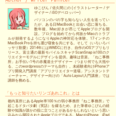
ゆこびん / 佐久間にの (イラストレーター / デ
ザイナー / iSOデベロッパー)
パソコンのパの字も知らない人生を送ってい
たが、ある日MacBookと出会い恋に落ちる。
数年後、Mac好きが昂じてAppleブログを開
設。ブログを始めてから何故かMacのトラブ
ルが頻発するようになりAppleの神対応を体験。17インチの
MacBook Proを持ち運び寝食を共にする。そして（いろいろバ
ッサリ割愛）2014年にはWWDCに行き、自作のiOSアプリもリ
リース。富士通の最新モバイルスキャナScanSnap ix100のク
リエイターモデルにデザインを提供。趣味は音楽。「ねこ事務
所」お手伝い1号の赤魔道士デザイナー（つまり何でも大抵や
る、このwordpressのテーマも自作）。未経験者向けiPhoneア
プリ開発入門講座「アプリクリエイター道場」アシスタントテ
ィーチャー。デザイナー向けの「Auto Layout入門講座」では
講師を務める。
「もっと知りたいリンゴあれこれ」とは
都内某所にあるApple率100％の弱小事務所『ねこ事務所』で
起こるドタバタ劇（実話）を綴るため、また筆者ゆこびんの経
験や知識が誰かの役に立つことがあるかもしれないという思い
込みから開設されたAppleブログである。MacやiPhone、iPad