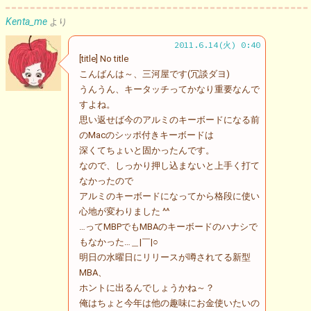
Kenta_me
より
2011.6.14(火) 0:40
[title] No title
こんばんは～、三河屋です(冗談ダヨ)
うんうん、キータッチってかなり重要なんで
すよね。
思い返せば今のアルミのキーボードになる前
のMacのシッポ付きキーボードは
深くてちょいと固かったんです。
なので、しっかり押し込まないと上手く打て
なかったので
アルミのキーボードになってから格段に使い
心地が変わりました ^^
…ってMBPでもMBAのキーボードのハナシで
もなかった…＿|￣|○
明日の水曜日にリリースが噂されてる新型
MBA、
ホントに出るんでしょうかね～？
俺はちょと今年は他の趣味にお金使いたいの