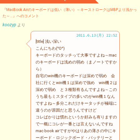
『MacBook Airのキーボードは低い（薄い）～キーストロークはMBPより浅かっ
た～…』へのコメント
koozyp
より
2011.6.13(月) 22:52
[title] 浅い深い
こんにちわ(^O^)
キーボードのタッチって大事ですよね～mac
のキーボードは浅めの弱め（まノートですか
ら）
自宅のwin機のキーボードは深めで弱め 会
社に行くとwin機１は深めで強め win機２は
深めで弱め と３種類有るんですよね～この
うち最もミスタイプの多いのがwin機１なん
ですよね～多分これだけキータッチが極端に
違うのが原因だと思うんですけど
コレばかりは慣れというか好みも有りますの
で一概にコレが一番とは言えないんですね
mac book airですがやはりあの薄さの中にキ
ーボード・ロジックボード・バッテリーと