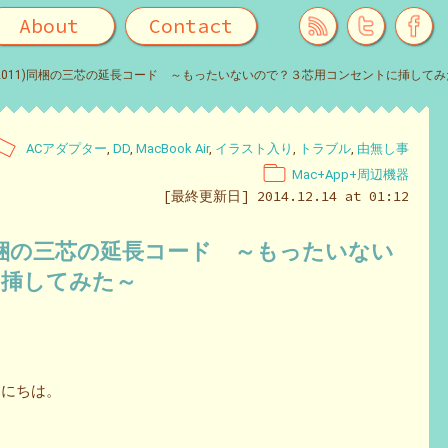
About
Contact
r(Mid 2011)同梱の三芯の延長コード ～もったいないので？３芯用コンセントに挿して
ACアダプター
,
DD
,
MacBook Air
,
イラスト入り
,
トラブル
,
由無し事
Mac+App+周辺機器
[最終更新日] 2014.12.14 at 01:12
2011)同梱の三芯の延長コード ～もったいない
に挿してみた～
んにちは。