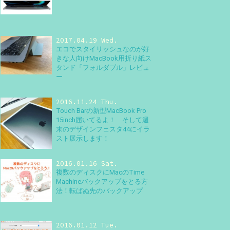
2017.04.19 Wed.
エコでスタイリッシュなのが好
きな人向けMacBook用折り紙ス
タンド「フォルダブル」レビュ
ー
2016.11.24 Thu.
Touch Barの新型MacBook Pro
15inch届いてるよ！ そして週
末のデザインフェスタ44にイラ
スト展示します！
2016.01.16 Sat.
複数のディスクにMacのTime
Machineバックアップをとる方
法！転ばぬ先のバックアップ
2016.01.12 Tue.