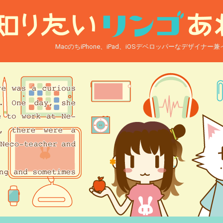
MacのちiPhone、iPad、iOSデベロッパーなデザイナ