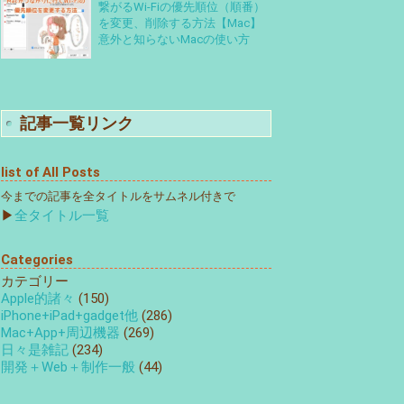
繋がるWi-Fiの優先順位（順番）
を変更、削除する方法【Mac】
意外と知らないMacの使い方
記事一覧リンク
list of All Posts
今までの記事を全タイトルをサムネル付きで
▶
全タイトル一覧
Categories
カテゴリー
Apple的諸々
(150)
iPhone+iPad+gadget他
(286)
Mac+App+周辺機器
(269)
日々是雑記
(234)
開発＋Web＋制作一般
(44)