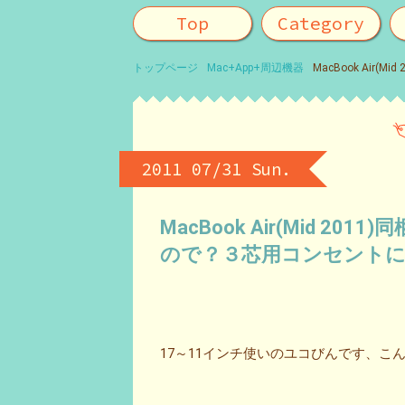
Top
Category
トップページ
Mac+App+周辺機器
MacBook Ai
2011 07/31 Sun.
MacBook Air(Mid 
ので？３芯用コンセント
17～11インチ使いのユコびんです、こ