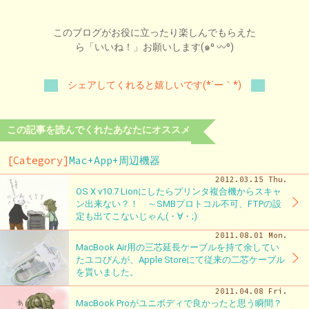
このブログがお役に立ったり楽しんでもらえた
ら「いいね！」お願いします(๑⁰ 〰⁰)
シェアしてくれると嬉しいです(*´ー｀*)
この記事を読んでくれたあなたにオススメ
[Category]
Mac+App+周辺機器
2012.03.15 Thu.
OS X v10.7 Lionにしたらプリンタ複合機からスキャ
ン出来ない？！ ～SMBプロトコル不可、FTPの設
定も出てこないじゃん(・∀・;)
2011.08.01 Mon.
MacBook Air用の三芯延長ケーブルを持て余してい
たユコびんが、Apple Storeにて従来の二芯ケーブル
を貰いました。
2011.04.08 Fri.
MacBook Proがユニボディで良かったと思う瞬間？