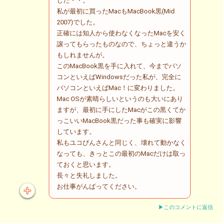
した・・。
私が最初に買ったMacもMacBook黒(Mid
2007)でした。
正確には知人から使わなくなったMacを安く
譲ってもらったものなので、ちょっと違うか
もしれませんが。
このMacBook黒を手に入れて、今までパソ
コンといえばWindowsだった私が、完全に
パソコンといえばMac！に変わりました。
Mac OSが素晴らしいというのも大いにあり
ますが、最初に手にしたMacがこの黒くてか
っこいいMacBook黒だった事も確実に影響
しています。
私もユコびんさんと同じく、壊れて動かなく
なっても、きっとこの最初のMacだけは取っ
ておくと思います。
長々と失礼しました。
お仕事がんばってください。
▶このコメントに返信