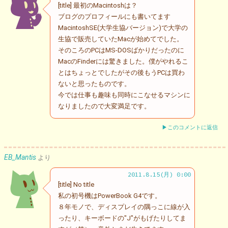
[title] 最初のMacintoshは？
ブログのプロフィールにも書いてます
MacintoshSE(大学生協バージョン)で大学の
生協で販売していたMacが始めてでした。
そのころのPCはMS-DOSばかりだったのに
MacのFinderには驚きました。僕がやれるこ
とはちょっとでしたがその後もうPCは買わ
ないと思ったものです。
今では仕事も趣味も同時にこなせるマシンに
なりましたので大変満足です。
▶このコメントに返信
EB_Mantis
より
2011.8.15(月) 0:00
[title] No title
私の初号機はPowerBook G4です。
８年モノで、ディスプレイの隅っこに線が入
ったり、キーボードの"J"がもげたりしてま