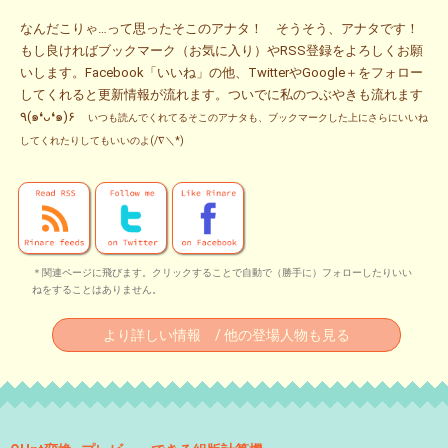
なんだこりゃ…って思ったそこのアナタ！ そうそう、アナタです！
もし良ければブックマーク（お気に入り）やRSS登録をよろしくお願
いします。Facebook「いいね」の他、TwitterやGoogle＋をフォロー
してくれると更新情報が流れます。ついでに私のつぶやきも流れます
٩(๑❛ᴗ❛๑)۶
いつも読んでくれてるそこのアナタも、ブックマークした上にさらにいいね
してくれたりしてもいいのよ(/∇＼*)
＊関連ページに飛びます。クリックすることで自動で（勝手に）フォローしたりいい
ねをすることはありません。
より詳しい情報 / 他の登場人物も見る