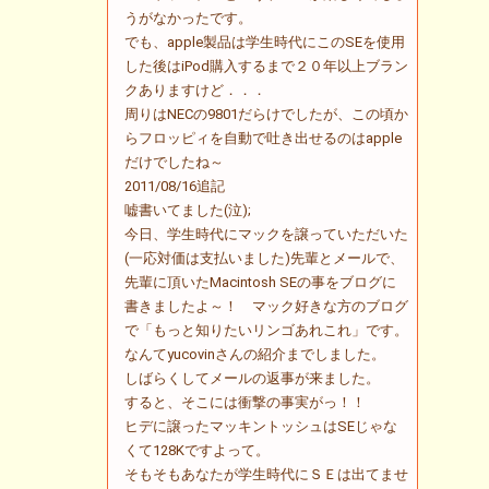
うがなかったです。
でも、apple製品は学生時代にこのSEを使用
した後はiPod購入するまで２０年以上ブラン
クありますけど．．．
周りはNECの9801だらけでしたが、この頃か
らフロッピィを自動で吐き出せるのはapple
だけでしたね～
2011/08/16追記
嘘書いてました(泣);
今日、学生時代にマックを譲っていただいた
(一応対価は支払いました)先輩とメールで、
先輩に頂いたMacintosh SEの事をブログに
書きましたよ～！ マック好きな方のブログ
で「もっと知りたいリンゴあれこれ」です。
なんてyucovinさんの紹介までしました。
しばらくしてメールの返事が来ました。
すると、そこには衝撃の事実がっ！！
ヒデに譲ったマッキントッシュはSEじゃな
くて128Kですよって。
そもそもあなたが学生時代にＳＥは出てませ