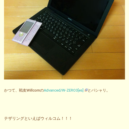
かつて、戦友Willcomの
Advanced/W-ZERO3[es]
とパシャリ。
テザリングといえばウィルコム！！！