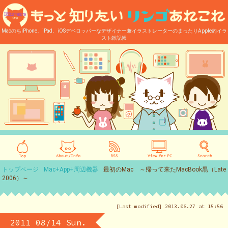
MacのちiPhone、iPad、iOSデベロッパーなデザイナー兼イラストレーターのまったりApple的イラ
スト雑記帳
トップページ
Mac+App+周辺機器
最初のMac ～帰って来たMacBook黒（Late
2006）～
[Last modified] 2013.06.27 at 15:56
2011 08/14 Sun.