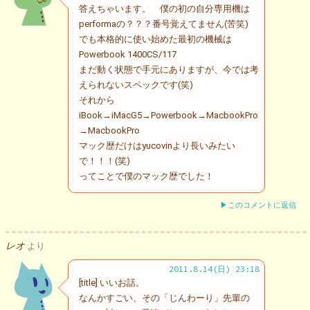
答えちゃいます。 僕の初の自分専用機は
performaの？？？番号覚えてません(苦笑)
でも本格的に使い始めた最初の機械は
Powerbook 1400CS/117
まだ動く状態で手元にありますが、今では考
えられないスペックです(笑)
それから
iBook→iMacG5→Powerbook→MacbookPro
→MacbookPro
マック歴だけはyucovinより長いみたい
で！！！(笑)
ってことで僕のマック歴でした！
▶このコメントに返信
レオ
より
2011.8.14(日) 23:18
[title] いいお話。
なんかすごい、その「じんわーり」先輩の