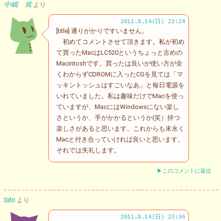
中嶋 篤
より
2011.8.14(日) 23:24
[title] 通りがかりですいません。
初めてコメントさせて頂きます。私が初め
て買ったMacはLC520というちょっと古めの
Macintoshです。買ったは良いが使い方が全
くわからずCDROMに入ったCGを見ては「マ
ッキントッシュはすごいなあ」と毎日電源を
いれていました。私は趣味だけでMacを使っ
ていますが、MacにはWindowsにない楽し
さというか、手がかかるというか(笑）持つ
楽しさがあると思います。これからも末永く
Macと付き合っていければ良いと思います。
それでは失礼します。
▶このコメントに返信
tato
より
2011.8.14(日) 23:36