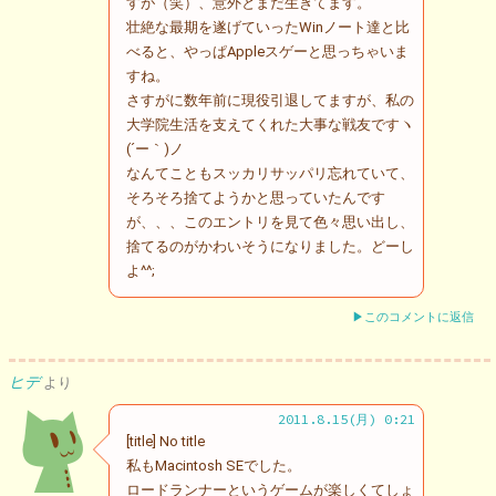
すが（笑）、意外とまだ生きてます。
壮絶な最期を遂げていったWinノート達と比
べると、やっぱAppleスゲーと思っちゃいま
すね。
さすがに数年前に現役引退してますが、私の
大学院生活を支えてくれた大事な戦友ですヽ
(´ー｀)ノ
なんてこともスッカリサッパリ忘れていて、
そろそろ捨てようかと思っていたんです
が、、、このエントリを見て色々思い出し、
捨てるのがかわいそうになりました。どーし
よ^^;
▶このコメントに返信
ヒデ
より
2011.8.15(月) 0:21
[title] No title
私もMacintosh SEでした。
ロードランナーというゲームが楽しくてしょ