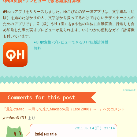
QHpt変換 -プレビューできる組版計算機
iPhoneアプリをリリースしました。ゆこびんの第一弾アプリは、文字組み（組
版）を始めたばかりの人、文字ばかり扱ってるわけではないデザイナーさんの
ためのアプリです。Q（級）やH（歯）をptや他の単位に自動変換。行送りも含
め印刷した際の実寸プレビューが見られます。いくつかの便利なガイド計算機
も付いています。
●QHpt変換 -プレビューできるDTP組版計算機
無料
Comment
Comments for this post
『最初のMac ～帰って来たMacBook黒（Late 2006）～…』へのコメント
yoichiro0701
より
2011.8.14(日) 23:14
[title] No title