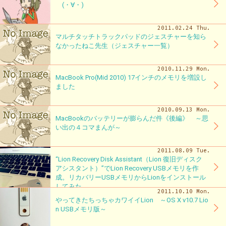
(・∀・)
2011.02.24 Thu.
マルチタッチトラックパッドのジェスチャーを知ら
なかったねこ先生（ジェスチャー一覧）
2010.11.29 Mon.
MacBook Pro(Mid 2010) 17インチのメモリを増設し
ました
2010.09.13 Mon.
MacBookのバッテリーが膨らんだ件《後編》 ～思
い出の４コマまんが～
2011.08.09 Tue.
“Lion Recovery Disk Assistant（Lion 復旧ディスク
アシスタント）”でLion Recovery USBメモリを作
成。リカバリーUSBメモリからLionをインストール
してみた
2011.10.10 Mon.
やってきたちっちゃカワイイLion ～OS X v10.7 Lio
n USBメモリ版～