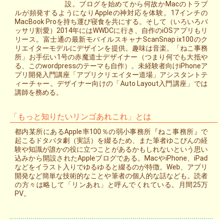
設。ブログを始めてから何故かMacのトラブ
ルが頻発するようになりAppleの神対応を体験。17インチの
MacBook Proを持ち運び寝食を共にする。そして（いろいろバ
ッサリ割愛）2014年にはWWDCに行き、自作のiOSアプリもリ
リース。富士通の最新モバイルスキャナScanSnap ix100のク
リエイターモデルにデザインを提供。趣味は音楽。「ねこ事務
所」お手伝い1号の赤魔道士デザイナー（つまり何でも大抵や
る、このwordpressのテーマも自作）。未経験者向けiPhoneア
プリ開発入門講座「アプリクリエイター道場」アシスタントテ
ィーチャー。デザイナー向けの「Auto Layout入門講座」では
講師を務める。
「もっと知りたいリンゴあれこれ」とは
都内某所にあるApple率100％の弱小事務所『ねこ事務所』で
起こるドタバタ劇（実話）を綴るため、また筆者ゆこびんの経
験や知識が誰かの役に立つことがあるかもしれないという思い
込みから開設されたAppleブログである。MacやiPhone、iPad
などをイラスト入りでゆるゆると綴るのが特徴。Web、アプリ
開発など簡単な技術的なことや筆者の個人的な話なども。読者
の方々は略して「リンあれ」と呼んでくれている。月間25万
PV。