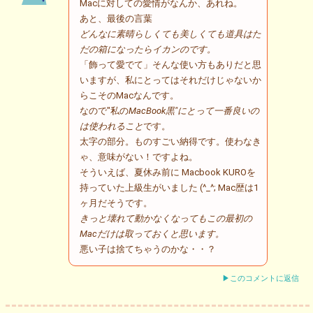
Macに対しての愛情がなんか、あれね。
あと、最後の言葉
どんなに素晴らしくても美しくても道具はた
だの箱になったらイカンのです。
「飾って愛でて」そんな使い方もありだと思
いますが、私にとってはそれだけじゃないか
らこそのMacなんです。
なので"私の
MacBook黒"にとって一番良いの
は使われること
です。
太字の部分。ものすごい納得です。使わなき
ゃ、意味がない！ですよね。
そういえば、夏休み前に Macbook KUROを
持っていた上級生がいました (^_^; Mac歴は1
ヶ月だそうです。
きっと壊れて動かなくなってもこの最初の
Macだけは取っておくと思います。
悪い子は捨てちゃうのかな・・？
▶このコメントに返信