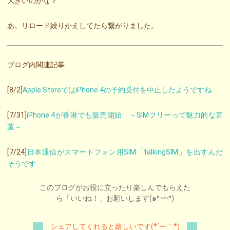
大きいのかな？
あ。リロード繰りかえしてたら繋がりました。
ブログ内関連記事
[8/2]
Apple StoreではiPhone 4の予約受付を中止したようですね
[7/31]
iPhone 4が香港でも販売開始 ～SIMフリーって魅力的な言
葉～
[7/24]
日本通信がスマートフォン用SIM「talkingSIM」を出すんだ
そうです
このブログがお役に立ったり楽しんでもらえた
ら「いいね！」お願いします(๑⁰ 〰⁰)
シェアしてくれると嬉しいです(*´ー｀*)