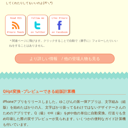
してくれたりしてもいいのよ(/∇＼*)
＊関連ページに飛びます。クリックすることで自動で（勝手に）フォローしたりいい
ねをすることはありません。
より詳しい情報 / 他の登場人物も見る
QHpt変換 -プレビューできる組版計算機
iPhoneアプリをリリースしました。ゆこびんの第一弾アプリは、文字組み（組
版）を始めたばかりの人、文字ばかり扱ってるわけではないデザイナーさんの
ためのアプリです。Q（級）やH（歯）をptや他の単位に自動変換。行送りも含
め印刷した際の実寸プレビューが見られます。いくつかの便利なガイド計算機
も付いています。