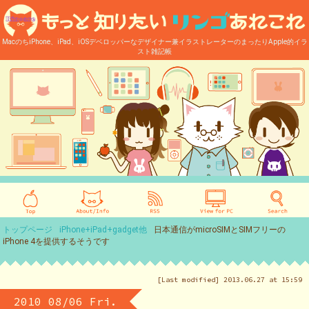
MacのちiPhone、iPad、iOSデベロッパーなデザイナー兼イラストレーターのまったりApple的イラ
スト雑記帳
トップページ
iPhone+iPad+gadget他
日本通信がmicroSIMとSIMフリーの
iPhone 4を提供するそうです
[Last modified] 2013.06.27 at 15:59
2010 08/06 Fri.