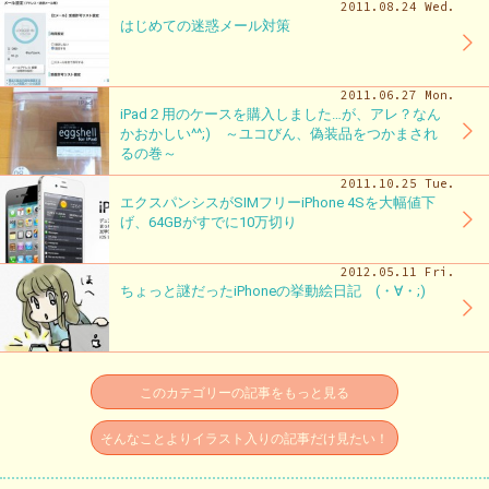
2011.08.24 Wed.
はじめての迷惑メール対策
2011.06.27 Mon.
iPad２用のケースを購入しました…が、アレ？なん
かおかしい^^;) ～ユコびん、偽装品をつかまされ
るの巻～
2011.10.25 Tue.
エクスパンシスがSIMフリーiPhone 4Sを大幅値下
げ、64GBがすでに10万切り
2012.05.11 Fri.
ちょっと謎だったiPhoneの挙動絵日記 (・∀・;)
このカテゴリーの記事をもっと見る
そんなことよりイラスト入りの記事だけ見たい！