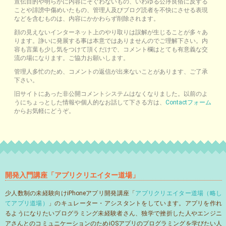
宣伝目的や明らかに内容にそぐわないもの、いわゆる公序良俗に反する
ことや誹謗中傷めいたもの、管理人及びブログ読者を不快にさせる表現
などを含むものは、内容にかかわらず削除されます。
顔の見えないインターネット上のやり取りは誤解が生じることが多々あ
ります。諍いに発展する事は本意ではありませんのでご理解下さい。内
容も言葉も少し気をつけて頂くだけで、コメント欄はとても有意義な交
流の場になります。ご協力お願いします。
管理人多忙のため、コメントの返信が出来ないことがあります、ご了承
下さい。
旧サイトにあった非公開コメントシステムはなくなりました。以前のよ
うにちょっとした情報や個人的なお話して下さる方は、
Contactフォーム
からお気軽にどうぞ。
開発入門講座「アプリクリエイター道場」
少人数制の未経験向けiPhoneアプリ開発講座「
アプリクリエイター道場（略し
てアプリ道場）
」のキュレーター・アシスタントをしています。アプリを作れ
るようになりたいプログラミング未経験者さん、独学で挫折した人やエンジニ
アさんとのコミュニケーションのためiOSアプリのプログラミングを学びたい人