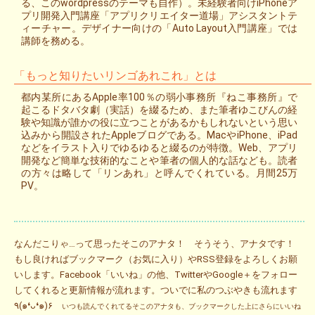
る、このwordpressのテーマも自作）。未経験者向けiPhoneア
プリ開発入門講座「アプリクリエイター道場」アシスタントテ
ィーチャー。デザイナー向けの「Auto Layout入門講座」では
講師を務める。
「もっと知りたいリンゴあれこれ」とは
都内某所にあるApple率100％の弱小事務所『ねこ事務所』で
起こるドタバタ劇（実話）を綴るため、また筆者ゆこびんの経
験や知識が誰かの役に立つことがあるかもしれないという思い
込みから開設されたAppleブログである。MacやiPhone、iPad
などをイラスト入りでゆるゆると綴るのが特徴。Web、アプリ
開発など簡単な技術的なことや筆者の個人的な話なども。読者
の方々は略して「リンあれ」と呼んでくれている。月間25万
PV。
なんだこりゃ…って思ったそこのアナタ！ そうそう、アナタです！
もし良ければブックマーク（お気に入り）やRSS登録をよろしくお願
いします。Facebook「いいね」の他、TwitterやGoogle＋をフォロー
してくれると更新情報が流れます。ついでに私のつぶやきも流れます
٩(๑❛ᴗ❛๑)۶
いつも読んでくれてるそこのアナタも、ブックマークした上にさらにいいね