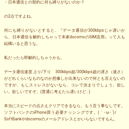
・日本通信との契約に何も縛りがないのか？
の2点ですよね。
何にも縛りがないとすると、『データ通信が300kbpsじゃ遅いか
ら、日本通信を解約しちゃって本家docomoのSIM流用』って人も
結構いると思うな。
私だったら即解約しちゃうかも。
データ通信速度 上り/下り 300kbps超/300kbps超の遅さ（速さ）
がどれくらいなものなのか想像しか出来ないので何とも言えないの
ですが、もしストレスがないなら、コレで決まりでしょう。欲し
い。欲しいですぞ。(普通に考えたら遅いけど…)
本当にスピードの点さえクリアできるなら、もう言う事なしです。
ソフトバンクのiPhone買う必要ナッシングです。(｀･ω･´)ﾉ
SoftBankやdocomoのメールアドレスとかいらないですもん。