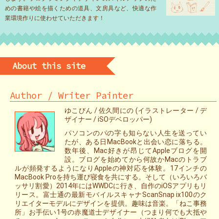
めの書籍や絵を描くための道具、文房具など、快適な作
業環境作りに使わせていただきます！
About this site
Author / Writer Painter
ゆこびん / 佐久間にの (イラストレーター / デ
ザイナー / iSOデベロッパー)
パソコンのパの字も知らない人生を送ってい
たが、ある日MacBookと出会い恋に落ちる。
数年後、Mac好きが昂じてAppleブログを開
設。ブログを始めてから何故かMacのトラブ
ルが頻発するようになりAppleの神対応を体験。17インチの
MacBook Proを持ち運び寝食を共にする。そして（いろいろバ
ッサリ割愛）2014年にはWWDCに行き、自作のiOSアプリもリ
リース。富士通の最新モバイルスキャナScanSnap ix100のク
リエイターモデルにデザインを提供。趣味は音楽。「ねこ事務
所」お手伝い1号の赤魔道士デザイナー（つまり何でも大抵や