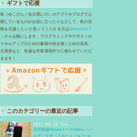
ギフトで応援
私（ゆこびん／佐久間にの）のアプリやブログで公
開しているものがお役に立ったりなどして、私の活
動を応援したいと思ってくださる方は
Amazonギフ
ト
からお願いします。プログラミングやデザインの
スキルアップのための書籍や絵を描くための道具、
文房具など、快適な作業環境作りに使わせていただ
きます！
このカテゴリーの最近の記事
2017.04.18 Tue.
質実剛健iPhoneケースPalmo（パ
ルモ）を使ってみたよ！(๑´ㅂ`๑)