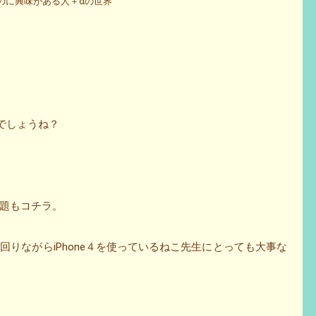
んなのに興味がある人＋αの世界
んでしょうね？
題もコチラ。
言い回りながらiPhone４を使っているねこ先生にとっても大事な