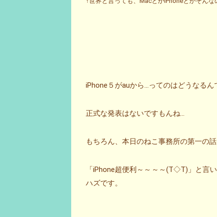
↑世界と言っても、MacとかiPhoneとかそ
iPhone５がauから…ってのはどうなる
正式な発表はないですもんね…
もちろん、本日のねこ事務所の第一の話
「iPhone超便利～～～～(T◇T)」と
ハズです。