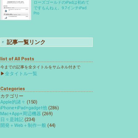
ローズゴールドのiPadは初めて
ですもんねぇ。9.7インチiPad
Pro
記事一覧リンク
list of All Posts
今までの記事を全タイトルをサムネル付きで
▶
全タイトル一覧
Categories
カテゴリー
Apple的諸々
(150)
iPhone+iPad+gadget他
(286)
Mac+App+周辺機器
(269)
日々是雑記
(234)
開発＋Web＋制作一般
(44)