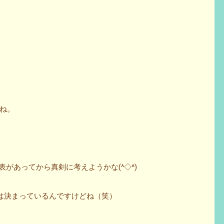
ね。
の発表があってから真剣に考えようかな(^◇^)
m』ってのは決まっているんですけどね（笑）