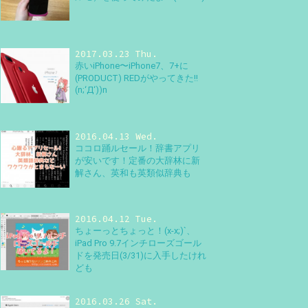
2017.03.23 Thu.
赤いiPhone〜iPhone7、7+に
(PRODUCT) REDがやってきた!!
(n;‘Д‘))n
2016.04.13 Wed.
ココロ踊ルセール！辞書アプリ
が安いです！定番の大辞林に新
解さん、英和も英類似辞典も
2016.04.12 Tue.
ちょーっとちょっと！(x-x;)`、
iPad Pro 9.7インチローズゴール
ドを発売日(3/31)に入手したけれ
ども
2016.03.26 Sat.