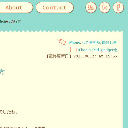
About
Contact
hone 5の行方
iPhone
,
ねこ事務所
,
由無し事
iPhone+iPad+gadget他
[最終更新日] 2013.06.27 at 15:56
行方
一色でしたね。