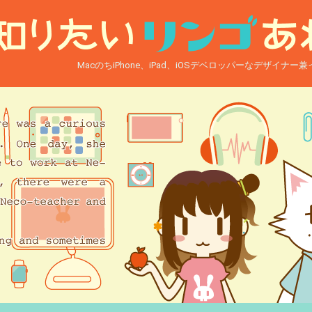
MacのちiPhone、iPad、iOSデベロッパーなデザイナ