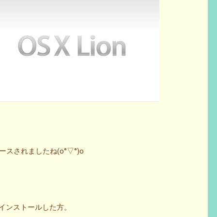
リリースされましたね(o°▽°)o
でインストールした方。