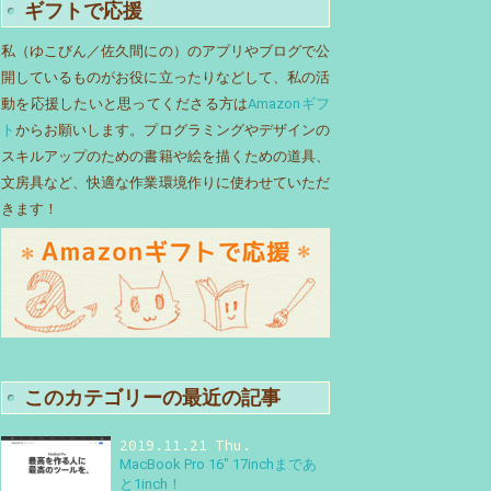
ギフトで応援
私（ゆこびん／佐久間にの）のアプリやブログで公
開しているものがお役に立ったりなどして、私の活
動を応援したいと思ってくださる方は
Amazonギフ
ト
からお願いします。プログラミングやデザインの
スキルアップのための書籍や絵を描くための道具、
文房具など、快適な作業環境作りに使わせていただ
きます！
このカテゴリーの最近の記事
2019.11.21 Thu.
MacBook Pro 16″ 17inchまであ
と1inch！