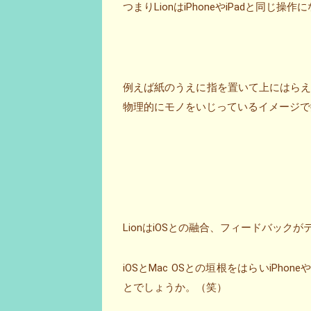
つまりLionはiPhoneやiPadと同じ操
例えば紙のうえに指を置いて上にはら
物理的にモノをいじっているイメージで操
LionはiOSとの融合、フィードバックが
iOSとMac OSとの垣根をはらいiPh
とでしょうか。（笑）