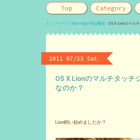
Top
Category
トップページ
Mac+App+周辺機器
OS X Lionの
2011 07/23 Sat.
OS X Lionのマルチタッ
なのか？
Lion飼い始めましたか？