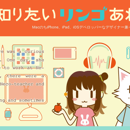
MacのちiPhone、iPad、iOSデベロッパーなデザイナ