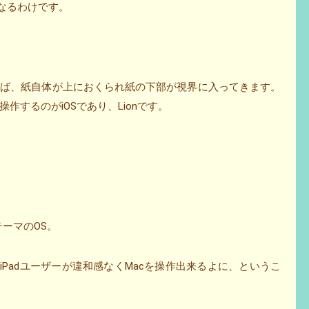
作になるわけです。
えば、紙自体が上におくられ紙の下部が視界に入ってきます。
作するのがiOSであり、Lionです。
テーマのOS。
oneやiPadユーザーが違和感なくMacを操作出来るよに、というこ