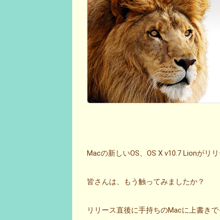
Macの新しいOS、OS X v10.7 Lionが
皆さんは、もう触ってみましたか？
リリース直後に手持ちのMacに上書き