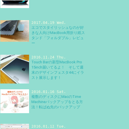
2017.04.19 Wed.
エコでスタイリッシュなのが好
きな人向けMacBook用折り紙ス
タンド「フォルダブル」レビュ
ー
2016.11.24 Thu.
Touch Barの新型MacBook Pro
15inch届いてるよ！ そして週
末のデザインフェスタ44にイラ
スト展示します！
2016.01.16 Sat.
複数のディスクにMacのTime
Machineバックアップをとる方
法！転ばぬ先のバックアップ
2016.01.12 Tue.