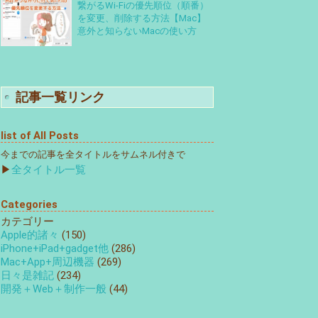
繋がるWi-Fiの優先順位（順番）
を変更、削除する方法【Mac】
意外と知らないMacの使い方
記事一覧リンク
list of All Posts
今までの記事を全タイトルをサムネル付きで
▶
全タイトル一覧
Categories
カテゴリー
Apple的諸々
(150)
iPhone+iPad+gadget他
(286)
Mac+App+周辺機器
(269)
日々是雑記
(234)
開発＋Web＋制作一般
(44)