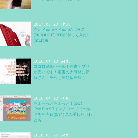
2017.03.23 Thu.
赤いiPhone〜iPhone7、7+に
(PRODUCT) REDがやってきた!!
(n;‘Д‘))n
2016.04.13 Wed.
ココロ踊ルセール！辞書アプリ
が安いです！定番の大辞林に新
解さん、英和も英類似辞典も
2016.04.12 Tue.
ちょーっとちょっと！(x-x;)`、
iPad Pro 9.7インチローズゴール
ドを発売日(3/31)に入手したけれ
ども
2016.03.26 Sat.