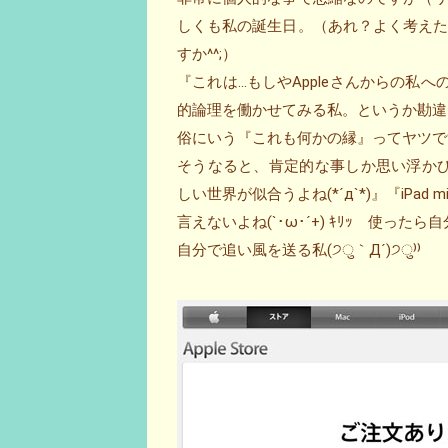
しくも私の誕生日。（あれ？よく考え
すか^^;）
『これは…もしやAppleさんからの私へ
的論理を働かせてみる私。というか勘違
俗にいう『これも何かの縁』ってヤツで
そうなると、肯定的な事しか思い浮かびませ
しい世界が似合うよね(*´д`*)』『iP
言えないよね(`･ω･´+) ｷﾘｯ 使
自分で追い風を送る私(੭ु｀Д´)੭ु⁾⁾