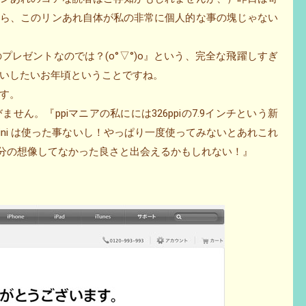
たら、このリンあれ自体が私の非常に個人的な事の塊じゃない
のプレゼントなのでは？(o°▽°)o』という、完全な飛躍しすぎ
いしたいお年頃ということですね。
す。
ん。『ppiマニアの私にには326ppiの7.9インチという新
ad mini は使った事ないし！やっぱり一度使ってみないとあれこれ
ったら自分の想像してなかった良さと出会えるかもしれない！』