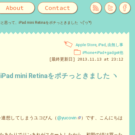
About
Contact
って、iPad mini Retinaをポチっときました ヽ(‘ヮ’*)ゝ
Apple Store
,
iPad
,
由無し事
iPhone+iPad+gadget他
[最終更新日] 2013.11.13 at 23:12
d mini Retinaをポチっときました ヽ
グを連想してしまうユコびん（
@yucovin
）です、こんにちは
に出たあたりでリンあれがスタートしたから。初期の頃は買った