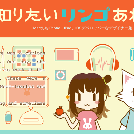
MacのちiPhone、iPad、iOSデベロッパーなデザイナ