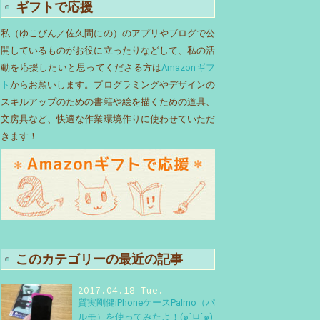
ギフトで応援
私（ゆこびん／佐久間にの）のアプリやブログで公
開しているものがお役に立ったりなどして、私の活
動を応援したいと思ってくださる方は
Amazonギフ
ト
からお願いします。プログラミングやデザインの
スキルアップのための書籍や絵を描くための道具、
文房具など、快適な作業環境作りに使わせていただ
きます！
このカテゴリーの最近の記事
2017.04.18 Tue.
質実剛健iPhoneケースPalmo（パ
ルモ）を使ってみたよ！(๑´ㅂ`๑)