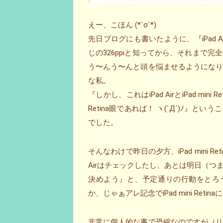
えー、こほん (*´σ`*)
先日ブログにも書いたように、『iPad Air買う
じの326ppiと知ってから、それまで完全圏
う〜んう〜んと頭を悩ませるようにな
な私。
『しかし、これはiPad AirとiPad m
Retina眼であれば！ ヽ(`Д´)ﾉ』という
でした。
そんなわけで昨日の夕方、iPad mini Reti
Airはチェックしたし、あとは明日（つまり今
決めよう』と、予定通りの行動をとろ
か、じゃぁアレ記念でiPad mini Re
非常に個人的な事で恐縮なのですが（