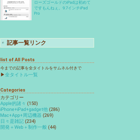
ローズゴールドのiPadは初めて
ですもんねぇ。9.7インチiPad
Pro
記事一覧リンク
list of All Posts
今までの記事を全タイトルをサムネル付きで
▶
全タイトル一覧
Categories
カテゴリー
Apple的諸々
(150)
iPhone+iPad+gadget他
(286)
Mac+App+周辺機器
(269)
日々是雑記
(234)
開発＋Web＋制作一般
(44)