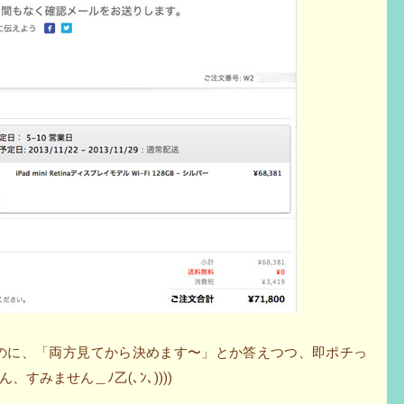
れたのに、「両方見てから決めます〜」とか答えつつ、即ポチっ
みません＿ﾉ乙(､ﾝ､))))