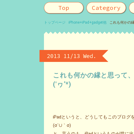
Top
Category
トップページ
iPhone+iPad+gadget他
これも何かの縁と思
2013 11/13 Wed.
これも何かの縁と思って、iPa
(‘ヮ’*)ゝ
iPadというと、どうしてもこのブロ
(σ´∪｀σ)
と、言うのも、iPadというものが世