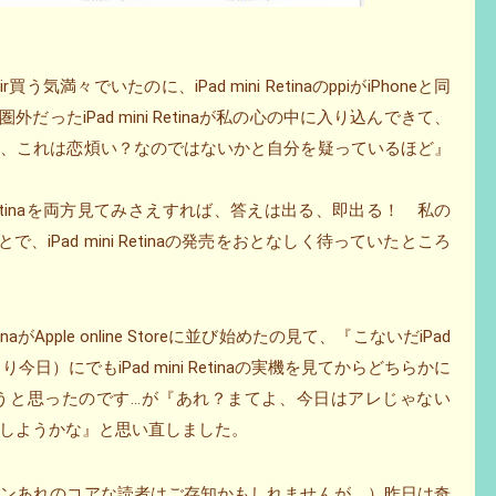
気満々でいたのに、iPad mini RetinaのppiがiPhoneと同
外だったiPad mini Retinaが私の心の中に入り込んできて、
り、これは恋煩い？なのではないかと自分を疑っているほど』
ini Retinaを両方見てみさえすれば、答えは出る、即出る！ 私の
ことで、iPad mini Retinaの発売をおとなしく待っていたところ
naがApple online Storeに並び始めたの見て、『こないだiPad
日）にでもiPad mini Retinaの実機を見てからどちらかに
うと思ったのです…が『あれ？まてよ、今日はアレじゃない
tinaにしようかな』と思い直しました。
リンあれのコアな読者はご存知かもしれませんが、）昨日は奇