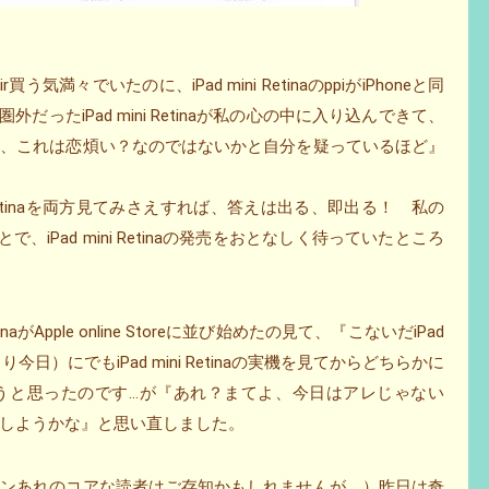
気満々でいたのに、iPad mini RetinaのppiがiPhoneと同
外だったiPad mini Retinaが私の心の中に入り込んできて、
り、これは恋煩い？なのではないかと自分を疑っているほど』
ini Retinaを両方見てみさえすれば、答えは出る、即出る！ 私の
ことで、iPad mini Retinaの発売をおとなしく待っていたところ
naがApple online Storeに並び始めたの見て、『こないだiPad
日）にでもiPad mini Retinaの実機を見てからどちらかに
うと思ったのです…が『あれ？まてよ、今日はアレじゃない
tinaにしようかな』と思い直しました。
リンあれのコアな読者はご存知かもしれませんが、）昨日は奇