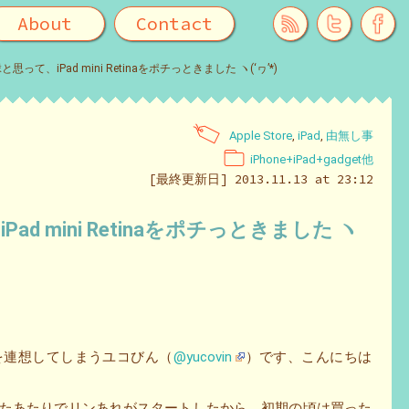
About
Contact
って、iPad mini Retinaをポチっときました ヽ(‘ヮ’*)ゝ
Apple Store
,
iPad
,
由無し事
iPhone+iPad+gadget他
[最終更新日] 2013.11.13 at 23:12
d mini Retinaをポチっときました ヽ
グを連想してしまうユコびん（
@yucovin
）です、こんにちは
に出たあたりでリンあれがスタートしたから。初期の頃は買った