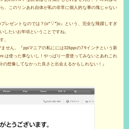
たら、このリンあれ自体が私の非常に個人的な事の塊じゃない
のプレゼントなのでは？(o°▽°)o』という、完全な飛躍しすぎ
いしたいお年頃ということですね。
す。
ん。『ppiマニアの私にには326ppiの7.9インチという新
ad mini は使った事ないし！やっぱり一度使ってみないとあれこれ
ったら自分の想像してなかった良さと出会えるかもしれない！』