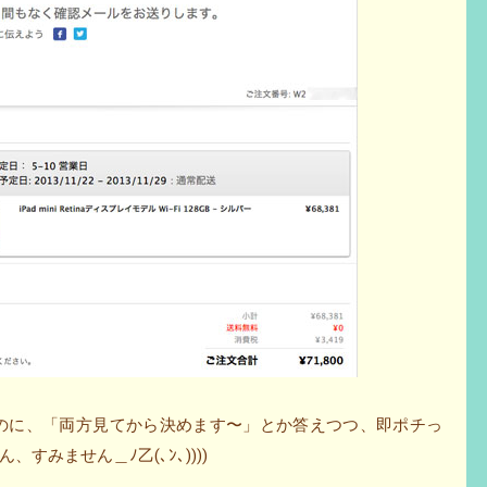
れたのに、「両方見てから決めます〜」とか答えつつ、即ポチっ
みません＿ﾉ乙(､ﾝ､))))