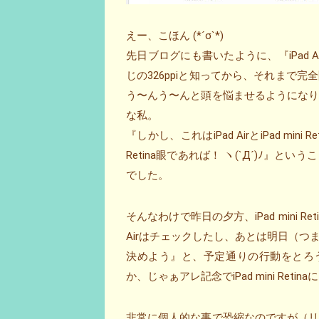
えー、こほん (*´σ`*)
先日ブログにも書いたように、『iPad Air買う
じの326ppiと知ってから、それまで完全圏
う〜んう〜んと頭を悩ませるようにな
な私。
『しかし、これはiPad AirとiPad m
Retina眼であれば！ ヽ(`Д´)ﾉ』という
でした。
そんなわけで昨日の夕方、iPad mini Reti
Airはチェックしたし、あとは明日（つまり今
決めよう』と、予定通りの行動をとろ
か、じゃぁアレ記念でiPad mini Re
非常に個人的な事で恐縮なのですが（