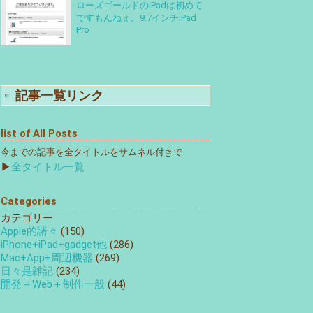
ローズゴールドのiPadは初めて
ですもんねぇ。9.7インチiPad
Pro
記事一覧リンク
list of All Posts
今までの記事を全タイトルをサムネル付きで
▶
全タイトル一覧
Categories
カテゴリー
Apple的諸々
(150)
iPhone+iPad+gadget他
(286)
Mac+App+周辺機器
(269)
日々是雑記
(234)
開発＋Web＋制作一般
(44)