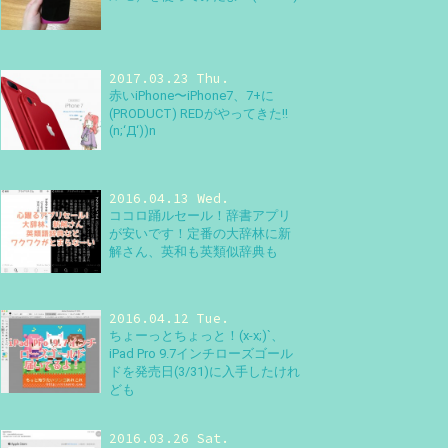
2017.03.23 Thu.
赤いiPhone〜iPhone7、7+に
(PRODUCT) REDがやってきた!!
(n;‘Д‘))n
2016.04.13 Wed.
ココロ踊ルセール！辞書アプリ
が安いです！定番の大辞林に新
解さん、英和も英類似辞典も
2016.04.12 Tue.
ちょーっとちょっと！(x-x;)`、
iPad Pro 9.7インチローズゴール
ドを発売日(3/31)に入手したけれ
ども
2016.03.26 Sat.