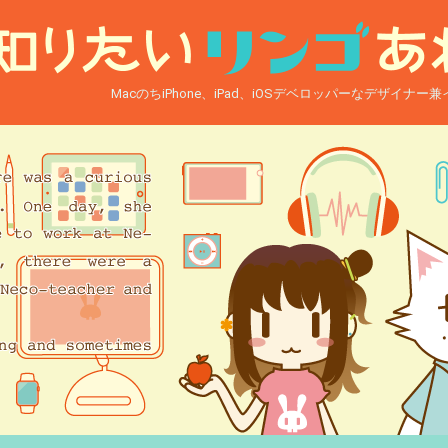
MacのちiPhone、iPad、iOSデベロッパーなデザイナ