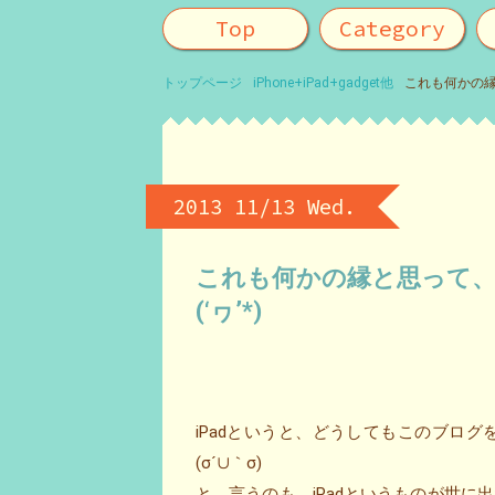
Top
Category
トップページ
iPhone+iPad+gadget他
これも何かの縁と思
2013 11/13 Wed.
これも何かの縁と思って、iPa
(‘ヮ’*)ゝ
iPadというと、どうしてもこのブロ
(σ´∪｀σ)
と、言うのも、iPadというものが世