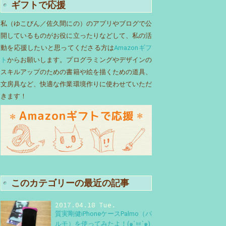
ギフトで応援
私（ゆこびん／佐久間にの）のアプリやブログで公
開しているものがお役に立ったりなどして、私の活
動を応援したいと思ってくださる方は
Amazonギフ
ト
からお願いします。プログラミングやデザインの
スキルアップのための書籍や絵を描くための道具、
文房具など、快適な作業環境作りに使わせていただ
きます！
このカテゴリーの最近の記事
2017.04.18 Tue.
質実剛健iPhoneケースPalmo（パ
ルモ）を使ってみたよ！(๑´ㅂ`๑)