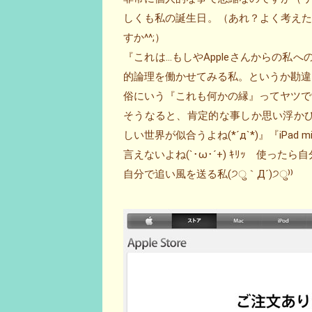
しくも私の誕生日。（あれ？よく考え
すか^^;）
『これは…もしやAppleさんからの私へ
的論理を働かせてみる私。というか勘違
俗にいう『これも何かの縁』ってヤツで
そうなると、肯定的な事しか思い浮かびませ
しい世界が似合うよね(*´д`*)』『iP
言えないよね(`･ω･´+) ｷﾘｯ 使
自分で追い風を送る私(੭ु｀Д´)੭ु⁾⁾