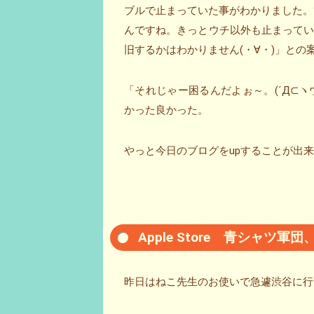
ブルで止まっていた事がわかりました。
んですね。きっとウチ以外も止まって
旧するかはわかりません(・∀・)」との
「それじゃー困るんだよぉ～。(´Д⊂
かった良かった。
やっと今日のブログをupすることが出
Apple Store 青シャツ
昨日はねこ先生のお使いで急遽渋谷に行った