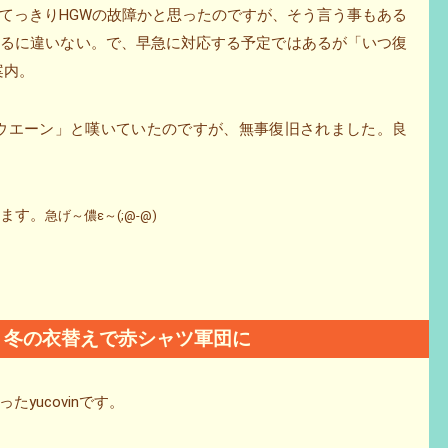
てっきりHGWの故障かと思ったのですが、そう言う事もある
いるに違いない。で、早急に対応する予定ではあるが「いつ復
案内。
ヽウエーン」と嘆いていたのですが、無事復旧されました。良
来ます。
急げ～儂ε～(;@-@)
軍団、冬の衣替えで赤シャツ軍団に
yucovinです。