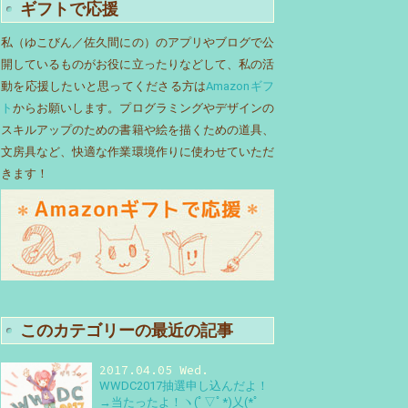
ギフトで応援
私（ゆこびん／佐久間にの）のアプリやブログで公
開しているものがお役に立ったりなどして、私の活
動を応援したいと思ってくださる方は
Amazonギフ
ト
からお願いします。プログラミングやデザインの
スキルアップのための書籍や絵を描くための道具、
文房具など、快適な作業環境作りに使わせていただ
きます！
このカテゴリーの最近の記事
2017.04.05 Wed.
WWDC2017抽選申し込んだよ！
→当たったよ！ヽ(ﾟ▽ﾟ*)乂(*ﾟ