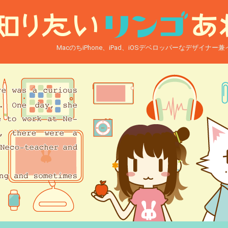
MacのちiPhone、iPad、iOSデベロッパーなデザイナ