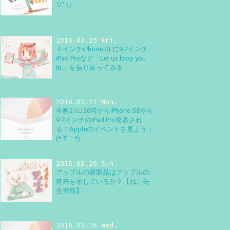
▽ﾟ)ﾉ
2016.03.25 Fri.
４インチiPhone SEに9.7インチ
iPad Proなど「Let us loop you
in.」を振り返ってみる
2016.03.21 Mon.
今晩21日26時からiPhone SEやら
9.7インチのiPad Pro発表され
る？Appleのイベントを見よう！
(*´∇｀*)
2016.03.20 Sun.
アップルの新製品はアップルの
将来を示しているか？【ねこ先
生寄稿】
2016.03.16 Wed.