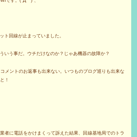
nです。(´Д｀)`、
ット回線が止まっていました。
ういう事だ。ウチだけなのか？じゃあ機器の故障か？
、コメントのお返事も出来ない。いつものブログ巡りも出来な
いと！
線業者に電話をかけまくって訴えた結果、回線基地局でのトラ