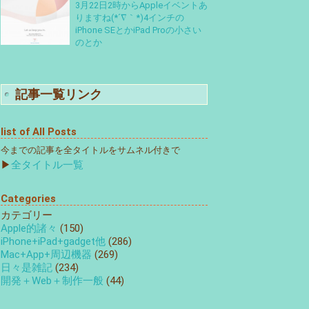
3月22日2時からAppleイベントあ
りますね(*´∇｀*)4インチの
iPhone SEとかiPad Proの小さい
のとか
記事一覧リンク
list of All Posts
今までの記事を全タイトルをサムネル付きで
▶
全タイトル一覧
Categories
カテゴリー
Apple的諸々
(150)
iPhone+iPad+gadget他
(286)
Mac+App+周辺機器
(269)
日々是雑記
(234)
開発＋Web＋制作一般
(44)