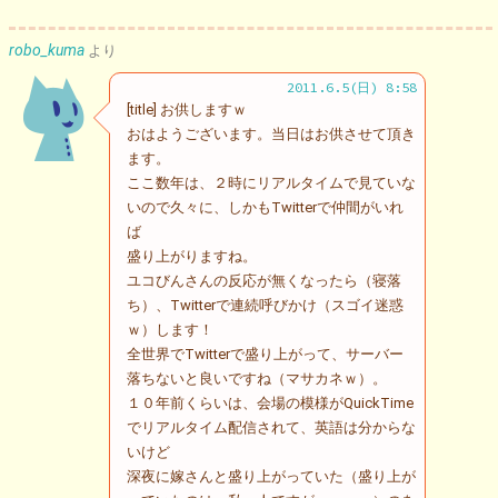
robo_kuma
より
2011.6.5(日) 8:58
[title] お供しますｗ
おはようございます。当日はお供させて頂き
ます。
ここ数年は、２時にリアルタイムで見ていな
いので久々に、しかもTwitterで仲間がいれ
ば
盛り上がりますね。
ユコびんさんの反応が無くなったら（寝落
ち）、Twitterで連続呼びかけ（スゴイ迷惑
ｗ）します！
全世界でTwitterで盛り上がって、サーバー
落ちないと良いですね（マサカネｗ）。
１０年前くらいは、会場の模様がQuickTime
でリアルタイム配信されて、英語は分からな
いけど
深夜に嫁さんと盛り上がっていた（盛り上が