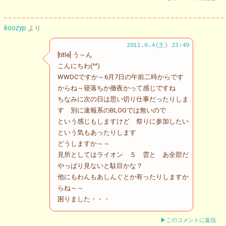
koozyp
より
2011.6.4(土) 23:49
[title] う～ん
こんにちわ(^^)
WWDCですか～6月7日の午前二時からです
からね～寝落ちか徹夜かって感じですね
ちなみに次の日は思い切り仕事だったりしま
す 別に速報系のBLOGでは無いので
という感じもしますけど 祭りに参加したい
という気もあったりします
どうしますか～～
見所としてはライオン ５ 雲と あ全部だ
やっぱり見ないと駄目かな？
他にもわんもあしんぐとか有ったりしますか
らね～～
困りました・・・
▶このコメントに返信