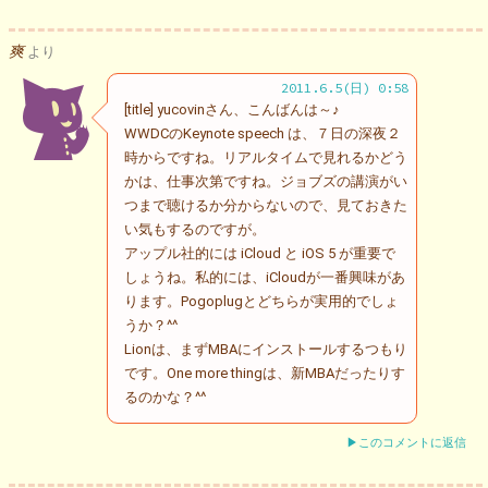
爽
より
2011.6.5(日) 0:58
[title] yucovinさん、こんばんは～♪
WWDCのKeynote speech は、７日の深夜２
時からですね。リアルタイムで見れるかどう
かは、仕事次第ですね。ジョブズの講演がい
つまで聴けるか分からないので、見ておきた
い気もするのですが。
アップル社的には iCloud と iOS 5 が重要で
しょうね。私的には、iCloudが一番興味があ
ります。Pogoplugとどちらが実用的でしょ
うか？^^
Lionは、まずMBAにインストールするつもり
です。One more thingは、新MBAだったりす
るのかな？^^
▶このコメントに返信