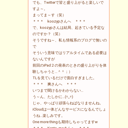
でも、Twitterで皆と盛り上がると楽しいで
すよ～。
まってま～す（笑）
＊＊＊ koozypさんへ ＊＊＊
で、koozypさんは結局、起きている予定な
のですか？（笑）
そうですね～、私も情報系のブログで無いの
で
そういう意味ではリアルタイムである必要は
ないんですが
前回のiPad２の発表のときの盛り上がりを体
験しちゃうと…＾＾；）
TLを見ているだけで面白すぎました。
＊＊＊ 爽さんへ ＊＊＊
いつまで聞けるかわからない…
う～ん、たしかに…(=_=)
じゃ、やっぱり頑張らねばなりませんね。
iCloudは一体どんなサービスになるんでしょ
うね…楽しみです。
One more thingも期待しちゃってますw