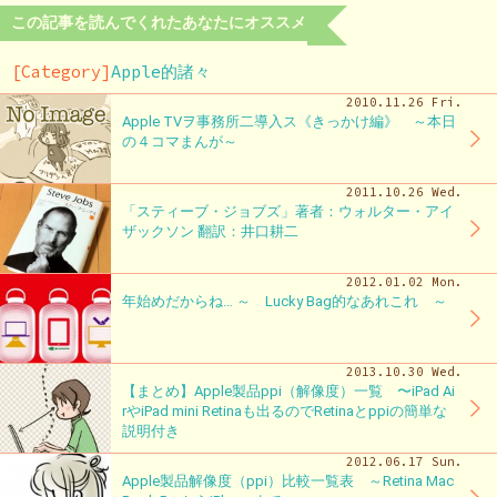
この記事を読んでくれたあなたにオススメ
[Category]
Apple的諸々
2010.11.26 Fri.
Apple TVヲ事務所二導入ス《きっかけ編》 ～本日
の４コマまんが～
2011.10.26 Wed.
「スティーブ・ジョブズ」著者：ウォルター・アイ
ザックソン 翻訳：井口耕二
2012.01.02 Mon.
年始めだからね… ～ Lucky Bag的なあれこれ ～
2013.10.30 Wed.
【まとめ】Apple製品ppi（解像度）一覧 〜iPad Ai
rやiPad mini Retinaも出るのでRetinaとppiの簡単な
説明付き
2012.06.17 Sun.
Apple製品解像度（ppi）比較一覧表 ～Retina Mac