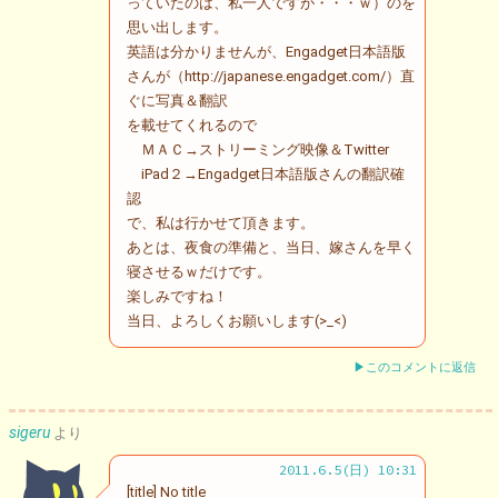
っていたのは、私一人ですが・・・ｗ）のを
思い出します。
英語は分かりませんが、Engadget日本語版
さんが（http://japanese.engadget.com/）直
ぐに写真＆翻訳
を載せてくれるので
ＭＡＣ→ストリーミング映像＆Twitter
iPad２→Engadget日本語版さんの翻訳確
認
で、私は行かせて頂きます。
あとは、夜食の準備と、当日、嫁さんを早く
寝させるｗだけです。
楽しみですね！
当日、よろしくお願いします(>_<)ゞ
▶このコメントに返信
sigeru
より
2011.6.5(日) 10:31
[title] No title