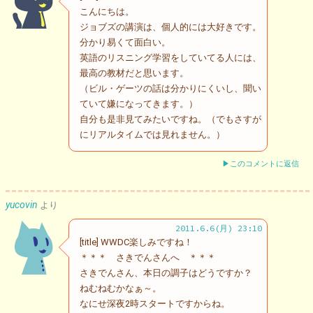
こんにちは。
ジョブズの講演は、個人的には大好きです。
分かり易くて面白い。
英語のリスニング学習をしていてる人には、
最高の教材だと思います。
（ビル・ゲーツの話は分かりにくいし、聞い
ていて嫌になってきます。）
自分も是非見てみたいですね。（でもさすが
にリアルタイムでは見れません。）
▶このコメントに返信
yucovin
より
2011.6.6(月) 23:10
[title] WWDC楽しみですね！
＊＊＊ さきでんさんへ ＊＊＊
さきでんさん、本日の調子はどうですか？
ねむねむかなぁ～。
なにせ深夜2時スタートですからね。