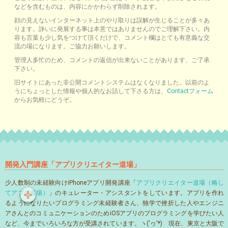
などを含むものは、内容にかかわらず削除されます。
顔の見えないインターネット上のやり取りは誤解が生じることが多々あ
ります。諍いに発展する事は本意ではありませんのでご理解下さい。内
容も言葉も少し気をつけて頂くだけで、コメント欄はとても有意義な交
流の場になります。ご協力お願いします。
管理人多忙のため、コメントの返信が出来ないことがあります、ご了承
下さい。
旧サイトにあった非公開コメントシステムはなくなりました。以前のよ
うにちょっとした情報や個人的なお話して下さる方は、
Contactフォーム
からお気軽にどうぞ。
開発入門講座「アプリクリエイター道場」
少人数制の未経験向けiPhoneアプリ開発講座「
アプリクリエイター道場（略し
てアプリ道場）
」のキュレーター・アシスタントをしています。アプリを作れ
るようになりたいプログラミング未経験者さん、独学で挫折した人やエンジニ
アさんとのコミュニケーションのためiOSアプリのプログラミングを学びたい人
など、今までいろいろな方が受講されています。ヽ('ヮ'*)ゝ現在、東京と大阪で