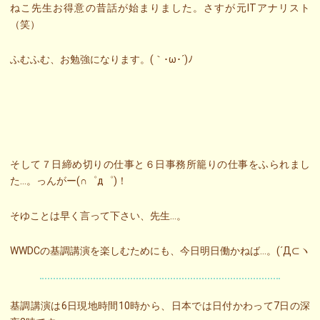
ねこ先生お得意の昔話が始まりました。さすが元ITアナリスト
（笑）
ふむふむ、お勉強になります。(｀･ω･´)ﾉ
そして７日締め切りの仕事と６日事務所籠りの仕事をふられまし
た…。っんがー(∩゜д゜)！
そゆことは早く言って下さい、先生…。
WWDCの基調講演を楽しむためにも、今日明日働かねば…。(´Д⊂ヽ
基調講演は6日現地時間10時から、日本では日付かわって7日の深