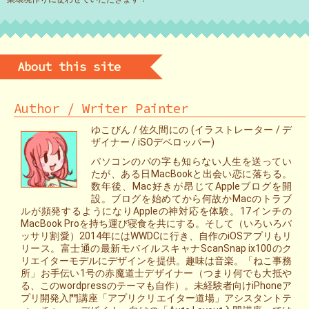
About this site
Author / Writer Painter
ゆこびん / 佐久間にの (イラストレーター / デ
ザイナー / iSOデベロッパー)
パソコンのパの字も知らない人生を送ってい
たが、ある日MacBookと出会い恋に落ちる。
数年後、Mac好きが昂じてAppleブログを開
設。ブログを始めてから何故かMacのトラブ
ルが頻発するようになりAppleの神対応を体験。17インチの
MacBook Proを持ち運び寝食を共にする。そして（いろいろバ
ッサリ割愛）2014年にはWWDCに行き、自作のiOSアプリもリ
リース。富士通の最新モバイルスキャナScanSnap ix100のク
リエイターモデルにデザインを提供。趣味は音楽。「ねこ事務
所」お手伝い1号の赤魔道士デザイナー（つまり何でも大抵や
る、このwordpressのテーマも自作）。未経験者向けiPhoneア
プリ開発入門講座「アプリクリエイター道場」アシスタントテ