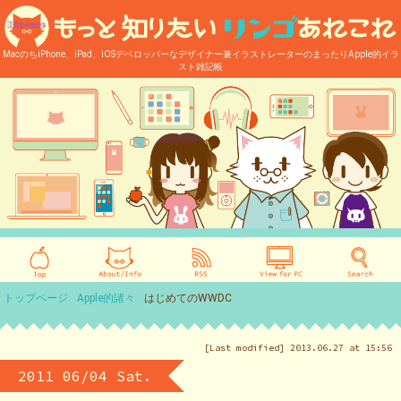
MacのちiPhone、iPad、iOSデベロッパーなデザイナー兼イラストレーターのまったりApple的イラ
スト雑記帳
トップページ
Apple的諸々
はじめてのWWDC
[Last modified] 2013.06.27 at 15:56
2011 06/04 Sat.