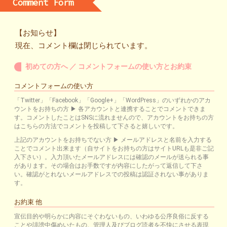
Comment Form
【お知らせ】
現在、コメント欄は閉じられています。
初めての方へ ／ コメントフォームの使い方とお約束
コメントフォームの使い方
「Twitter」「Facebook」「Google+」「WordPress」のいずれかのアカ
ウントをお持ちの方 ▶ 各アカウントと連携することでコメントできま
す。コメントしたことはSNSに流れませんので、アカウントをお持ちの方
はこちらの方法でコメントを投稿して下さると嬉しいです。
上記のアカウントをお持ちでない方 ▶ メールアドレスと名前を入力する
ことでコメント出来ます（自サイトをお持ちの方はサイトURLも是非ご記
入下さい）。入力頂いたメールアドレスには確認のメールが送られる事
があります。その場合はお手数ですが内容にしたがって返信して下さ
い。確認がとれないメールアドレスでの投稿は認証されない事がありま
す。
お約束 他
宣伝目的や明らかに内容にそぐわないもの、いわゆる公序良俗に反する
ことや誹謗中傷めいたもの、管理人及びブログ読者を不快にさせる表現