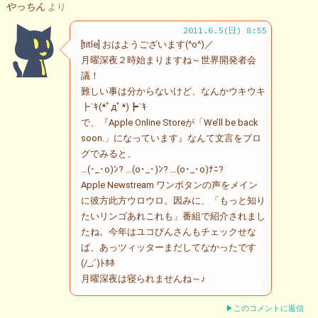
やっちん
より
2011.6.5(日) 8:55
[title] おはようございます(^o^)／
月曜深夜２時始まりますね～世界開発者会
議！
難しい事は分からないけど、なんかウキウキ
┣¨ｷ(*ﾟдﾟ*)┣¨ｷ
で、『Apple Online Storeが「We’ll be back
soon.」になっています』なんて文言をブロ
グでみると、
…(･_･o)ﾝ? …(o･_･)ﾝ? …(o･_･o)ﾅﾆ?
Apple Newstream ワンボタンの声をメイン
に彼方此方ウロウロ。因みに、「もっと知り
たいリンゴあれこれも」番組で紹介されまし
たね。今年はユコびんさんもチェックせな
ば、あっツィッターまだしてなかったです
(/_;`)ﾄﾎﾎ
月曜深夜は寝られませんね～♪
▶このコメントに返信