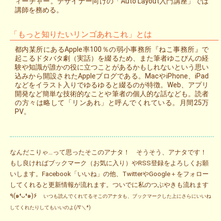
ィーチャー。デザイナー向けの「Auto Layout入門講座」では
講師を務める。
「もっと知りたいリンゴあれこれ」とは
都内某所にあるApple率100％の弱小事務所『ねこ事務所』で
起こるドタバタ劇（実話）を綴るため、また筆者ゆこびんの経
験や知識が誰かの役に立つことがあるかもしれないという思い
込みから開設されたAppleブログである。MacやiPhone、iPad
などをイラスト入りでゆるゆると綴るのが特徴。Web、アプリ
開発など簡単な技術的なことや筆者の個人的な話なども。読者
の方々は略して「リンあれ」と呼んでくれている。月間25万
PV。
なんだこりゃ…って思ったそこのアナタ！ そうそう、アナタです！
もし良ければブックマーク（お気に入り）やRSS登録をよろしくお願
いします。Facebook「いいね」の他、TwitterやGoogle＋をフォロー
してくれると更新情報が流れます。ついでに私のつぶやきも流れます
٩(๑❛ᴗ❛๑)۶
いつも読んでくれてるそこのアナタも、ブックマークした上にさらにいいね
してくれたりしてもいいのよ(/∇＼*)