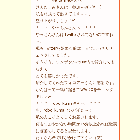
＊＊＊ Kenta_meさんへ ＊＊＊
けんた＿みさんは、参加～φ(・∀・ )
私も頑張って起きてます～～。
盛り上がりましょ！^^
＊＊＊ やっちんさんへ ＊＊＊
やっちんさんはTwitterされてないのですね
～。
私もTwitterを始める前は一人でこっそりチ
ェックしてました。
そうそう、ワンボタンのUst内で紹介しても
らえて
とても嬉しかったです。
紹介してくれたフォロアーさんに感謝です。
がんばって一緒に起きてWWDCをチェック
ましょw
＊＊＊ robo_kumaさんへ ＊＊＊
あ、robo_kumaセンパイだ～！
私の方こそよろしくお願いします。
何もつぶやかない時間が15分以上あれば確実
に寝落ちしてると思われます。
たくさん＠で呼びかけて下さい（笑）