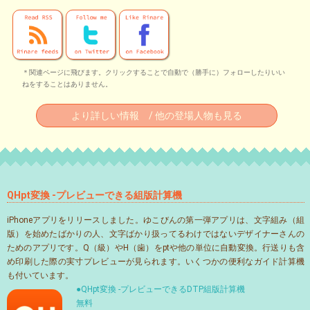
＊関連ページに飛びます。クリックすることで自動で（勝手に）フォローしたりいい
ねをすることはありません。
より詳しい情報 / 他の登場人物も見る
QHpt変換 -プレビューできる組版計算機
iPhoneアプリをリリースしました。ゆこびんの第一弾アプリは、文字組み（組
版）を始めたばかりの人、文字ばかり扱ってるわけではないデザイナーさんの
ためのアプリです。Q（級）やH（歯）をptや他の単位に自動変換。行送りも含
め印刷した際の実寸プレビューが見られます。いくつかの便利なガイド計算機
も付いています。
●QHpt変換 -プレビューできるDTP組版計算機
無料