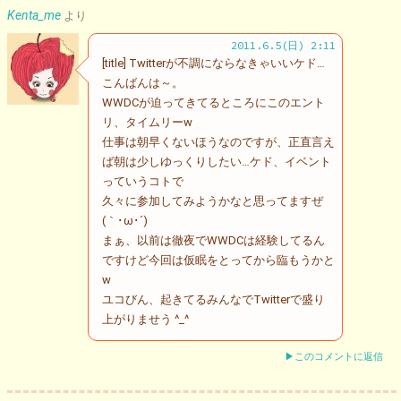
Kenta_me
より
2011.6.5(日) 2:11
[title] Twitterが不調にならなきゃいいケド…
こんばんは～。
WWDCが迫ってきてるところにこのエント
リ、タイムリーw
仕事は朝早くないほうなのですが、正直言え
ば朝は少しゆっくりしたい…ケド、イベント
っていうコトで
久々に参加してみようかなと思ってますぜ
(｀･ω･´)ゞ
まぁ、以前は徹夜でWWDCは経験してるん
ですけど今回は仮眠をとってから臨もうかと
w
ユコびん、起きてるみんなでTwitterで盛り
上がりませう ^_^
▶このコメントに返信