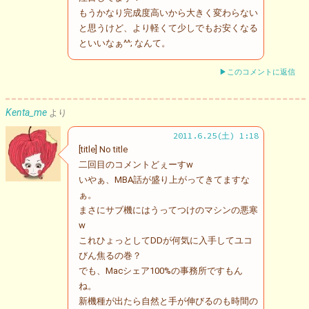
もうかなり完成度高いから大きく変わらない
と思うけど、より軽くて少しでもお安くなる
といいなぁ^^; なんて。
▶このコメントに返信
Kenta_me
より
2011.6.25(土) 1:18
[title] No title
二回目のコメントどぇーすw
いやぁ、MBA話が盛り上がってきてますな
ぁ。
まさにサブ機にはうってつけのマシンの悪寒
w
これひょっとしてDDが何気に入手してユコ
びん焦るの巻？
でも、Macシェア100%の事務所ですもん
ね。
新機種が出たら自然と手が伸びるのも時間の