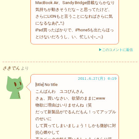
MacBook Air、Sandy Bridge搭載ならかなり
気持ちが動きそうだな～と思ってたけど、
さらにLIONもと言うことになればさらに気
になるなあ(^_^;)
iPad買ったばかりで、iPhone5も出たらほっ
とけないだろうし、い、忙しい(~_~;)
▶このコメントに返信
さきでん
より
2011.6.27(月) 0:19
[title] No title
こんばんわ ユコびんさん
さぁ、買いなさい、欲望のままにwww
物欲に理由はいりませんね（笑
だって新製品がでるんだもん！ってアップル
のせいに
して買ってしまいましょう！しかも微妙に対
抗心燃やして