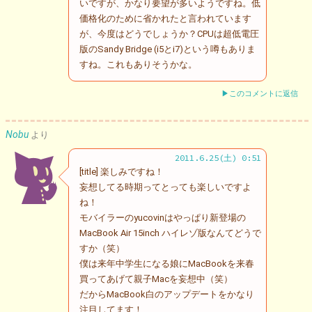
いですが、かなり要望が多いようですね。低
価格化のために省かれたと言われています
が、今度はどうでしょうか？CPUは超低電圧
版のSandy Bridge (i5とi7)という噂もありま
すね。これもありそうかな。
▶このコメントに返信
Nobu
より
2011.6.25(土) 0:51
[title] 楽しみですね！
妄想してる時期ってとっても楽しいですよ
ね！
モバイラーのyucovinはやっぱり新登場の
MacBook Air 15inch ハイレゾ版なんてどうで
すか（笑）
僕は来年中学生になる娘にMacBookを来春
買ってあげて親子Macを妄想中（笑）
だからMacBook白のアップデートをかなり
注目してます！