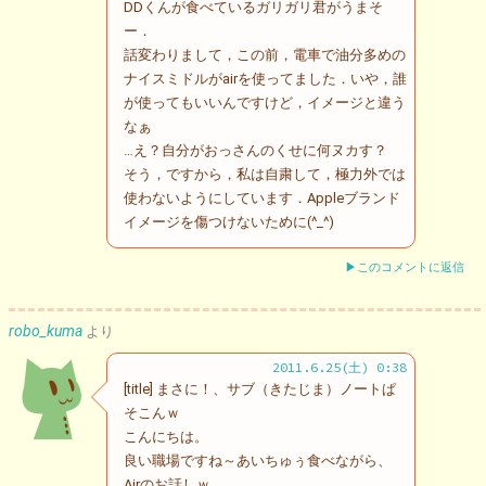
DDくんが食べているガリガリ君がうまそ
ー．
話変わりまして，この前，電車で油分多めの
ナイスミドルがairを使ってました．いや，誰
が使ってもいいんですけど，イメージと違う
なぁ
…え？自分がおっさんのくせに何ヌカす？
そう，ですから，私は自粛して，極力外では
使わないようにしています．Appleブランド
イメージを傷つけないために(^_^)
▶このコメントに返信
robo_kuma
より
2011.6.25(土) 0:38
[title] まさに！、サブ（きたじま）ノートぱ
そこんｗ
こんにちは。
良い職場ですね～あいちゅぅ食べながら、
Airのお話しｗ。