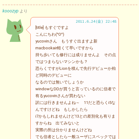
kooozyp
より
2011.6.24(金) 22:48
[title] もすぐですよ
こんにちわ(^O^)
yucovinさん もうすぐ出ますよ新
macbookair軽くて早いですから
持ち歩いても修行には成りませんよ その点
ではつまらないマシンかも？
恐らくですがLionを積んで先行デビューか殆
ど同時のデビューに
なるのでは無いでしょうか
windowなDDが買うと言っているのに信者で
有るyucovinさんが買わない
訳には行きませんよね～ 11だと恐らくi5な
んですけどね もしかしたら
i7かもしれませんけど13との差別化も有りま
すからね 出てみないと
実際の所は分かりませんけどね
でも信者としたら一般ユーザにスペックでは