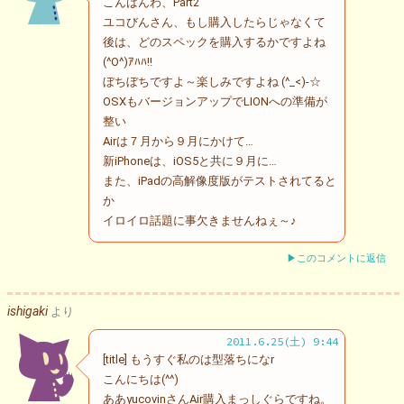
こんばんわ、Part2
ユコびんさん、もし購入したらじゃなくて
後は、どのスペックを購入するかですよね
(^O^)ｱﾊﾊ!!
ぼちぼちですよ～楽しみですよね (^_<)-☆
OSXもバージョンアップでLIONへの準備が
整い
Airは７月から９月にかけて…
新iPhoneは、iOS5と共に９月に…
また、iPadの高解像度版がテストされてると
か
イロイロ話題に事欠きませんねぇ～♪
▶このコメントに返信
ishigaki
より
2011.6.25(土) 9:44
[title] もうすぐ私のは型落ちになr
こんにちは(^^)
ああyucovinさんAir購入まっしぐらですね。