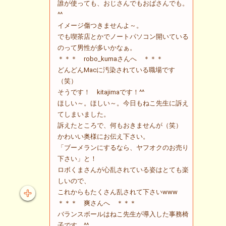
誰が使っても、おじさんでもおばさんでも。
^^
イメージ傷つきませんよ～。
でも喫茶店とかでノートパソコン開いている
のって男性が多いかなぁ。
＊＊＊ robo_kumaさんへ ＊＊＊
どんどんMacに汚染されている職場です
（笑）
そうです！ kitajimaです！^^
ほしい～。ほしい～。今日もねこ先生に訴え
てしまいました。
訴えたところで、何もおきませんが（笑）
かわいい奥様にお伝え下さい。
「ブーメランにするなら、ヤフオクのお売り
下さい」と！
ロボくまさんが心乱されている姿はとても楽
しいので、
これからもたくさん乱されて下さいwww
＊＊＊ 爽さんへ ＊＊＊
バランスボールはねこ先生が導入した事務椅
子です。^^