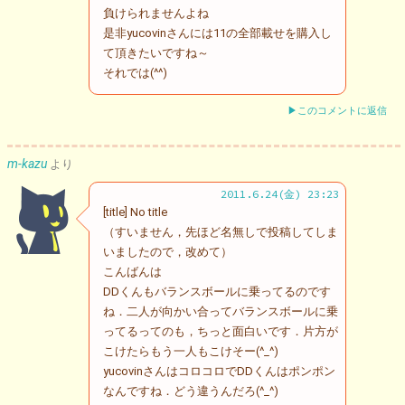
負けられませんよね
是非yucovinさんには11の全部載せを購入し
て頂きたいですね～
それでは(^^)
▶このコメントに返信
m-kazu
より
2011.6.24(金) 23:23
[title] No title
（すいません，先ほど名無しで投稿してしま
いましたので，改めて）
こんばんは
DDくんもバランスボールに乗ってるのです
ね．二人が向かい合ってバランスボールに乗
ってるってのも，ちっと面白いです．片方が
こけたらもう一人もこけそー(^_^)
yucovinさんはコロコロでDDくんはポンポン
なんですね．どう違うんだろ(^_^)