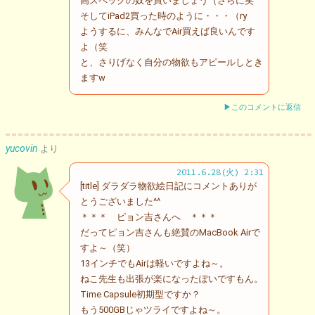
高スペックの奴を買いましょう（さらに笑
そしてiPad2買った時のように・・・（ry
ようするに、みんなでAir買えば良いんです
よ（笑
と、さりげなく自分の物欲もアピールしとき
ますw
▶このコメントに返信
yucovin
より
2011.6.28(火) 2:31
[title] ダラダラ物欲絵日記にコメントありが
とうございました^^
＊＊＊ ピョン吉さんへ ＊＊＊
だってピョン吉さんも絶賛のMacBook Airで
すよ～（笑）
13インチでもAirは軽いですよね～。
ねこ先生も出張が楽になったぽいですもん。
Time Capsule初期型ですか？
もう500GBじゃツライですよね～。