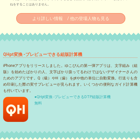
ねをすることはありません。
より詳しい情報 / 他の登場人物も見る
QHpt変換 -プレビューできる組版計算機
iPhoneアプリをリリースしました。ゆこびんの第一弾アプリは、文字組み（組
版）を始めたばかりの人、文字ばかり扱ってるわけではないデザイナーさんの
ためのアプリです。Q（級）やH（歯）をptや他の単位に自動変換。行送りも含
め印刷した際の実寸プレビューが見られます。いくつかの便利なガイド計算機
も付いています。
●QHpt変換 -プレビューできるDTP組版計算機
無料