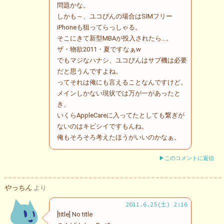
問題かな。
しかも～、ユコびんの場合はSIMフリー
iPhoneも狙ってらっしゃる。
そこにきて新型MBAが投入されたら…。
ザ・物欲2011・夏ですなぁw
でもマジなハナシ、ユコびんはサブ機は必要
だと思うんですよね。
ってそれは俺にも言えることなんですけど。
メインしかない現状では万が一があったと
き、
いくらAppleCareに入ってたとしても繋ぎが
ないのはキビシイですもんね。
俺もそろそろ考えたほうがいいのかなぁ。
▶このコメントに返信
やっちん
より
2011.6.25(土) 2:16
[title] No title