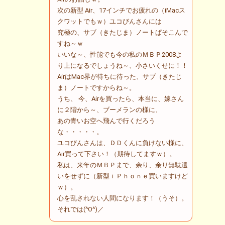
次の新型 Air、17インチでお疲れの（iMacス
クワットでもｗ）ユコびんさんには
究極の、サブ（きたじま）ノートぱそこんで
すね～ｗ
いいな～、性能でも今の私のＭＢＰ2008よ
り上になるでしょうね～、小さいくせに！！
AirはMac界が待ちに待った、サブ（きたじ
ま）ノートですからね～。
うち、 今、Airを買ったら、本当に、嫁さん
に２階から～、ブーメランの様に、
あの青いお空へ飛んで行くだろう
な・・・・・。
ユコびんさんは、ＤＤくんに負けない様に、
Air買って下さい！（期待してますｗ）。
私は、来年のＭＢＰまで、余り、余り無駄遣
いをせずに（新型ｉＰｈｏｎｅ買いますけど
ｗ）。
心を乱されない人間になります！（うそ）。
それでは(^O^)／