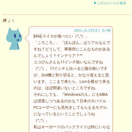
▶このコメントに返信
爽
より
2011.6.25(土) 0:49
[title] スイカが食べたい（^_^）。
「ころころ」、「ぽんぽん」はリアルなんで
すね？どうして、事務所にこんなものがある
んでしょう？インテリア？^^
ユコびんさんも11インチ狙いなんですね
（^_^）。17インチと比べると随分狭いです
が、2nd機と割り切ると、かなり使えると思
います。ここまで来たら、Lionを載せて来る
のは、ほぼ間違いないところですね。
それにしても、『Windowsの人』にもMBA
は浸透しつつあるのかな？日本のモバイル
PCユーザーにも見向きしてもらえるモデル
になっているということでしょうね
（^_^）。
私はキーボードのバックライトは特にいらな