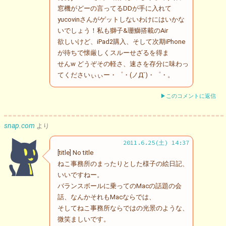
窓機がどーの言ってるDDが手に入れて
yucovinさんがゲットしないわけにはいかな
いでしょう！私も獅子&珊鰤搭載のAir
欲しいけど、iPad2購入、そして次期iPhone
が待ちで懐厳しくスルーせざるを得ま
せんw どうぞその軽さ、速さを存分に味わっ
てくださいぃぃー・゜・(ノД`)・゜・。
▶このコメントに返信
snap.com
より
2011.6.25(土) 14:37
[title] No title
ねこ事務所のまったりとした様子の絵日記、
いいですねー。
バランスボールに乗ってのMacの話題の会
話、なんかそれもMacならでは、
そしてねこ事務所ならではの光景のような、
微笑ましいです。