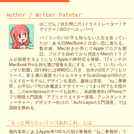
Author / Writer Painter
ゆこびん / 佐久間にの (イラストレーター / デ
ザイナー / iSOデベロッパー)
パソコンのパの字も知らない人生を送ってい
たが、ある日MacBookと出会い恋に落ちる。
数年後、Mac好きが昂じてAppleブログを開
設。ブログを始めてから何故かMacのトラブ
ルが頻発するようになりAppleの神対応を体験。17インチの
MacBook Proを持ち運び寝食を共にする。そして（いろいろバ
ッサリ割愛）2014年にはWWDCに行き、自作のiOSアプリもリ
リース。富士通の最新モバイルスキャナScanSnap ix100のク
リエイターモデルにデザインを提供。趣味は音楽。「ねこ事務
所」お手伝い1号の赤魔道士デザイナー（つまり何でも大抵や
る、このwordpressのテーマも自作）。未経験者向けiPhoneア
プリ開発入門講座「アプリクリエイター道場」アシスタントテ
ィーチャー。デザイナー向けの「Auto Layout入門講座」では
講師を務める。
「もっと知りたいリンゴあれこれ」とは
都内某所にあるApple率100％の弱小事務所『ねこ事務所』で