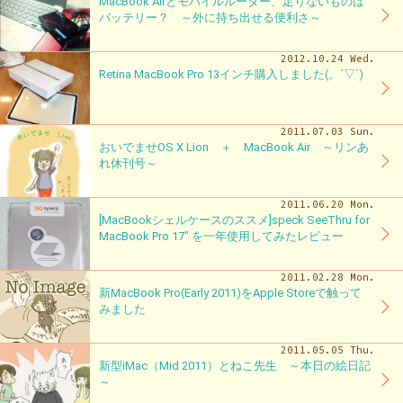
MacBook Airとモバイルルーター、足りないものは
バッテリー？ ～外に持ち出せる便利さ～
2012.10.24 Wed.
Retina MacBook Pro 13インチ購入しました(。´▽`)
2011.07.03 Sun.
おいでませOS X Lion ＋ MacBook Air ～リンあ
れ休刊号～
2011.06.20 Mon.
[MacBookシェルケースのススメ]speck SeeThru for
MacBook Pro 17″ を一年使用してみたレビュー
2011.02.28 Mon.
新MacBook Pro(Early 2011)をApple Storeで触って
みました
2011.05.05 Thu.
新型iMac（Mid 2011）とねこ先生 ～本日の絵日記
～