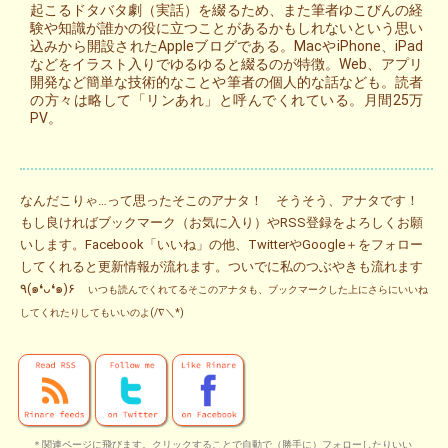
起こるドタバタ劇（実話）を綴るため、また筆者ゆこびんの経
験や知識が誰かの役に立つことがあるかもしれないという思い
込みから開設されたAppleブログである。MacやiPhone、iPad
などをイラスト入りでゆるゆると綴るのが特徴。Web、アプリ
開発など簡単な技術的なことや筆者の個人的な話なども。読者
の方々は略して「リンあれ」と呼んでくれている。月間25万
PV。
なんだこりゃ…って思ったそこのアナタ！ そうそう、アナタです！
もし良ければブックマーク（お気に入り）やRSS登録をよろしくお願
いします。Facebook「いいね」の他、TwitterやGoogle＋をフォロー
してくれると更新情報が流れます。ついでに私のつぶやきも流れます
٩(๑❛ᴗ❛๑)۶
いつも読んでくれてるそこのアナタも、ブックマークした上にさらにいいね
してくれたりしてもいいのよ(/∇＼*)
＊関連ページに飛びます。クリックすることで自動で（勝手に）フォローしたりいい