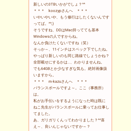
新しいの3TBいかがでしょ？^^
＊＊＊ koozypさんへ ＊＊＊
いやいやいや、もう修行はしたくないんです
ってば。^^;)
そうですね、DDはMac持ってても基本
Windowsの人ですからね。
なんか負けたくないですね（笑）
そっか～、11インチはスペック下でしたね。
やっぱり新しいのも同じ路線でしょうかね？
全部載せにするかは…、わかりませんね。
でも64GBとか少なすぎな気も。絶対画像扱
いますから。
＊＊＊ m-kazuさんへ ＊＊＊
バランスボールですよ～。ここ（事務所）
は。
私がお手伝いをするようになった時は既に
ねこ先生がバランスボールに乗ってお仕事し
てました。
あ、ガリガリくんってわかりました？^^喜
え～、良いんじゃないですか～？