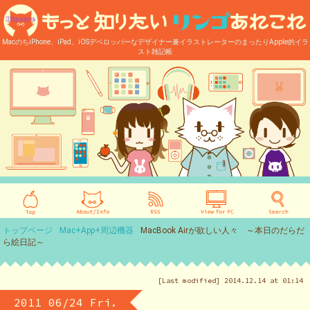
MacのちiPhone、iPad、iOSデベロッパーなデザイナー兼イラストレーターのまったりApple的イラ
スト雑記帳
トップページ
Mac+App+周辺機器
MacBook Airが欲しい人々 ～本日のだらだ
ら絵日記～
[Last modified] 2014.12.14 at 01:14
2011 06/24 Fri.