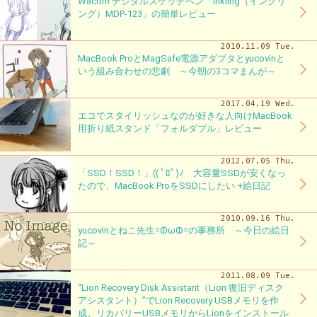
Wacom デジタルスケッチペン「Inkling（インクリ
ング）MDP-123」の簡単レビュー
2010.11.09 Tue.
MacBook ProとMagSafe電源アダプタとyucovinと
いう組み合わせの悲劇 ～今朝の3コマまんが～
2017.04.19 Wed.
エコでスタイリッシュなのが好きな人向けMacBook
用折り紙スタンド「フォルダブル」レビュー
2012.07.05 Thu.
「SSD！SSD！」(( ﾟﾛﾟ)ﾉ 大容量SSDが安くなっ
たので、MacBook ProをSSDにしたい +絵日記
2010.09.16 Thu.
yucovinとねこ先生=ↀωↀ=の事務所 ～今日の絵日
記～
2011.08.09 Tue.
“Lion Recovery Disk Assistant（Lion 復旧ディスク
アシスタント）”でLion Recovery USBメモリを作
成。リカバリーUSBメモリからLionをインストール