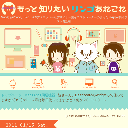
MacのちiPhone、iPad、iOSデベロッパーなデザイナー兼イラストレーターのまったりApple的イラ
スト雑記帳
トップページ
Mac+App+周辺機器
皆さ～ん、DashboardのWidgetって使って
ますかo(´∀｀)o？ ～私は毎日使ってますけど！何か？(｀･ω･´)ゞ～
[Last modified] 2013.06.27 at 15:56
2011 01/15 Sat.