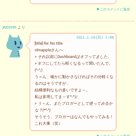
▶このコメントに返信
yucovin
より
2011.1.16(日) 1:08
[title] Re: No title
clmappleさんへ
> それ以前にDashboardはオフってました。
> オフにしてたら軽くなるって聞いたんで。
(^-^;)
う＝ん、確かに動かさなければその分軽くな
るのはそうですが…
結構便利なもの多いですよ～。
私は多用してま～す^-^)/
> う～ん。またブロガーとして使ってみるか
な？(*^-^)
そうそう、ブロガーはなんでもやってみる！
これ大事（笑）