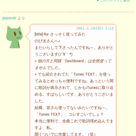
▶このコメントに返信
yucovin
より
2011.1.16(日) 1:12
[title] Re: さっそく使ってみた
のび太さんへ♪
またいらして下さったんですね～。ありがと
うございます(ﾉ´∀｀*)
> 他の方と同様「Dashboard」は全然使って
ませんでした。
> でも紹介されてた「Tunes TEXT」を使っ
てみるとめっちゃ便利ですね。あっという間
に歌詞が表示されて、しかもiTunesに取り込
める。すばらしいです、ありがとうございま
した。
結構、皆さん使ってないみたいですね～。
「Tunes TEXT」、コレすごいでしょ？
本当に便利で、全曲これで歌詞埋め込んでま
すよ、私。
聞くついでに作業してます。（笑）