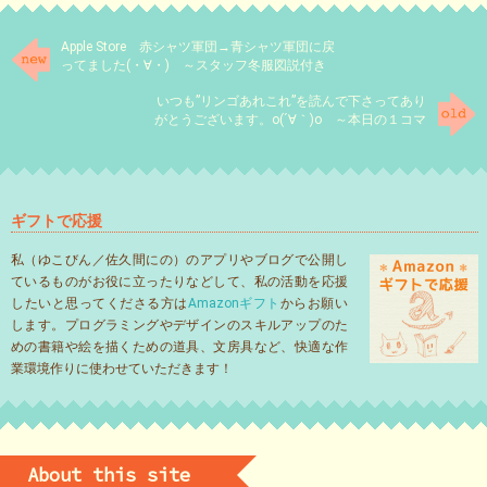
Apple Store 赤シャツ軍団→青シャツ軍団に戻
ってました(・∀・) ～スタッフ冬服図説付き
～
いつも”リンゴあれこれ”を読んで下さってあり
がとうございます。o(´∀｀)o ～本日の１コマ
～
ギフトで応援
私（ゆこびん／佐久間にの）のアプリやブログで公開し
ているものがお役に立ったりなどして、私の活動を応援
したいと思ってくださる方は
Amazonギフト
からお願い
します。プログラミングやデザインのスキルアップのた
めの書籍や絵を描くための道具、文房具など、快適な作
業環境作りに使わせていただきます！
About this site