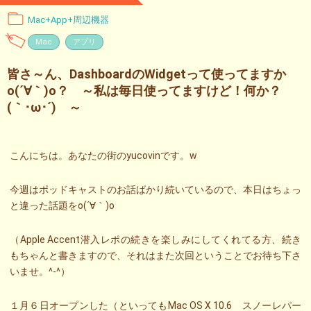
Mac+App+周辺機器
Mac
アプリ
皆さ～ん、DashboardのWidgetって使ってますか
o(´∀｀)o？ ～私は毎日使ってますけど！何か？
(｀･ω･´)ゞ～
こんにちは。あなたの街のyucovinです。w
今週はポッドキャストのお話ばかり続いているので、本日はちょっ
と違った話題をo(´∀｀)o
（Apple Accent潜入レポの続きを楽しみにしてくれてる方、続き
もちゃんと書きますので、それはまた次回ということでお待ち下さ
いませ。^-^）
１月６日オープンした（といってもMac OS X 10.6 スノーレパー