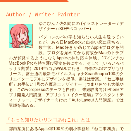
Author / Writer Painter
ゆこびん / 佐久間にの (イラストレーター / デ
ザイナー / iSOデベロッパー)
パソコンのパの字も知らない人生を送ってい
たが、ある日MacBookと出会い恋に落ちる。
数年後、Mac好きが昂じてAppleブログを開
設。ブログを始めてから何故かMacのトラブ
ルが頻発するようになりAppleの神対応を体験。17インチの
MacBook Proを持ち運び寝食を共にする。そして（いろいろバ
ッサリ割愛）2014年にはWWDCに行き、自作のiOSアプリもリ
リース。富士通の最新モバイルスキャナScanSnap ix100のク
リエイターモデルにデザインを提供。趣味は音楽。「ねこ事務
所」お手伝い1号の赤魔道士デザイナー（つまり何でも大抵や
る、このwordpressのテーマも自作）。未経験者向けiPhoneア
プリ開発入門講座「アプリクリエイター道場」アシスタントテ
ィーチャー。デザイナー向けの「Auto Layout入門講座」では
講師を務める。
「もっと知りたいリンゴあれこれ」とは
都内某所にあるApple率100％の弱小事務所『ねこ事務所』で