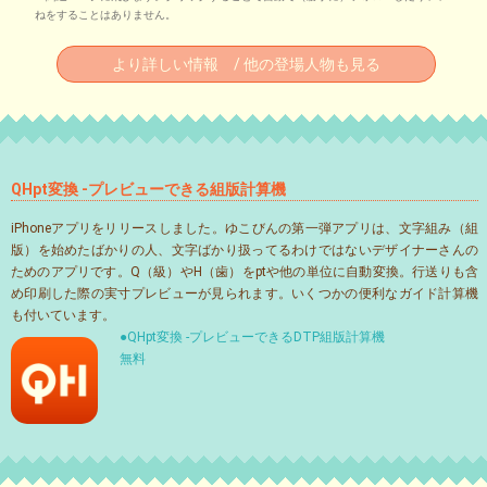
ねをすることはありません。
より詳しい情報 / 他の登場人物も見る
QHpt変換 -プレビューできる組版計算機
iPhoneアプリをリリースしました。ゆこびんの第一弾アプリは、文字組み（組
版）を始めたばかりの人、文字ばかり扱ってるわけではないデザイナーさんの
ためのアプリです。Q（級）やH（歯）をptや他の単位に自動変換。行送りも含
め印刷した際の実寸プレビューが見られます。いくつかの便利なガイド計算機
も付いています。
●QHpt変換 -プレビューできるDTP組版計算機
無料