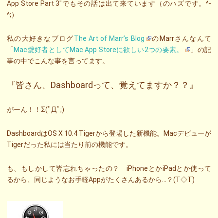
App Store Part 3″でもその話は出て来ています（のハズです。^-
^;）
私の大好きなブログ
The Art of Marr’s Blog
のMarrさんなんて
「
Mac愛好者としてMac App Storeに欲しい2つの要素。
」の記
事の中でこんな事を言ってます。
『皆さん、Dashboardって、覚えてますか？？』
がーん！！Σ(ﾟДﾟ;)
DashboardはOS X 10.4 Tigerから登場した新機能。Macデビューが
Tigerだった私には当たり前の機能です。
も、もしかして皆忘れちゃったの？ iPhoneとかiPadとか使って
るから、同じようなお手軽Appがたくさんあるから…？(T◇T)