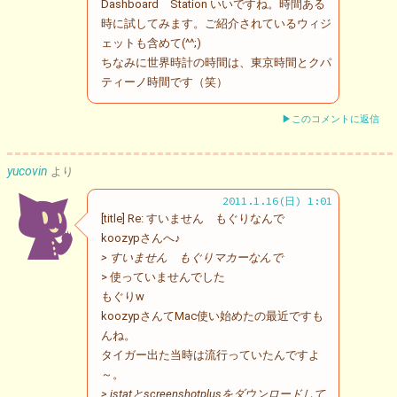
Dashboard Station いいですね。時間ある
時に試してみます。ご紹介されているウィジ
ェットも含めて(^^;)
ちなみに世界時計の時間は、東京時間とクパ
ティーノ時間です（笑）
▶このコメントに返信
yucovin
より
2011.1.16(日) 1:01
[title] Re: すいません もぐりなんで
koozypさんへ♪
> すいません もぐりマカーなんで
> 使っていませんでした
もぐりw
koozypさんてMac使い始めたの最近ですも
んね。
タイガー出た当時は流行っていたんですよ
～。
> istatとscreenshotplusをダウンロードして