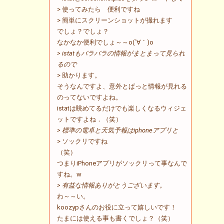
> 使ってみたら 便利ですね
> 簡単にスクリーンショットが撮れます
でしょ？でしょ？
なかなか便利でしょ～～o(´∀｀)o
> istatもバラバラの情報がまとまって見られ
るので
> 助かります。
そうなんですよ、意外とぱっと情報が見れる
のってないですよね。
istatは眺めてるだけでも楽しくなるウィジェ
ットですよね．（笑）
> 標準の電卓と天気予報はiphoneアプリと
> ソックリですね
（笑）
つまりiPhoneアプリがソックリって事なんで
すね。w
> 有益な情報ありがとうございます。
わ～～い。
koozypさんのお役に立って嬉しいです！
たまには使える事も書くでしょ？（笑）