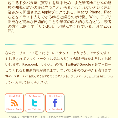
起こるドタバタ劇（実話）を綴るため、また筆者ゆこびんの経
験や知識が誰かの役に立つことがあるかもしれないという思い
込みから開設されたAppleブログである。MacやiPhone、iPad
などをイラスト入りでゆるゆると綴るのが特徴。Web、アプリ
開発など簡単な技術的なことや筆者の個人的な話なども。読者
の方々は略して「リンあれ」と呼んでくれている。月間25万
PV。
なんだこりゃ…って思ったそこのアナタ！ そうそう、アナタです！
もし良ければブックマーク（お気に入り）やRSS登録をよろしくお願
いします。Facebook「いいね」の他、TwitterやGoogle＋をフォロー
してくれると更新情報が流れます。ついでに私のつぶやきも流れます
٩(๑❛ᴗ❛๑)۶
いつも読んでくれてるそこのアナタも、ブックマークした上にさらにいいね
してくれたりしてもいいのよ(/∇＼*)
＊関連ページに飛びます。クリックすることで自動で（勝手に）フォローしたりいい