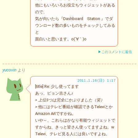
他にもいろいろお役立ちウィジェットがある
ので、
気が向いたら『Dashboard Station 』でダ
ウンロード数の多いものをチェックしてみる
と
面白いと思います。o(´∀｀)o
▶このコメントに返信
yucovin
より
2011.1.16(日) 1:17
[title] Re: 少し使ってます
あっ、ピョン吉さん♪
> 上位3つは完全にかぶりました（笑）
> 他にはテレビ番組が確認できるTeleviとか
Amazon Artですかね。
いや～、これらはかなり有能ウィジェットで
すからね、きっと皆さん使ってますよね。w
Televi、テレビ見る人には良いですよね。