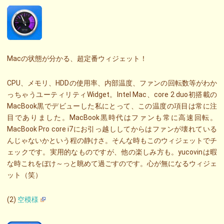
Macの状態が分かる、超定番ウィジェット！
CPU、メモリ、HDDの使用率、内部温度、ファンの回転数等がわか
っちゃうユーティリティWidget。Intel Mac、core 2 duo初搭載の
MacBook黒でデビューした私にとって、この温度の項目は常に注
目でありました。MacBook黒時代はファンも常に高速回転。
MacBook Pro core i7にお引っ越ししてからはファンが壊れている
んじゃないかという程の静けさ。そんな時もこのウィジェットでチ
ェックです。実用的なものですが、他の楽しみ方も。yucovinは暇
な時これをぼけ～っと眺めて過ごすのです。心が無になるウィジェ
ット（笑）
(2)
空模様