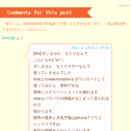
Comment
Comments for this post
『皆さ～ん、DashboardのWidgetって使ってますかo(´∀｀)o？ ～私は毎日使っ
てますけど…』へのコメント
koozyp
より
2011.1.15(土) 19:31
[title] すいません もぐりなんで
こんにちわ( ^ω^ ）
すいません もぐりマカーなんで
使っていませんでした
istatとscreenshotplusをダウンロードして
使ってみたら 便利ですね
簡単にスクリーンショットが撮れます
istatもバラバラの情報がまとまって見られる
ので
助かります。
標準の電卓と天気予報はiphoneアプリと
ソックリですね
有益な情報ありがとうございます。