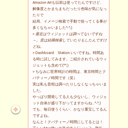
Amazon Artも以前は使ってたんですけど、
解像度とかまちまちだったり色味が気になっ
たりで
結局、イメージ検索で手動で拾ってくる事が
多くなちゃいました^-^;)
> 最近はウィジェットは調べてないですね
～。昔は結構検索していたりもしたんですけ
どね。
> Dashboard Station いいですね。時間あ
る時に試してみます。ご紹介されているウィ
ジェットも含めて(^^;)
> ちなみに世界時計の時間は、東京時間とク
パティーノ時間です（笑）
実は私も昔程は調べたりしなくなっちゃいま
した。
やっぱり開発してる人も少ないし、ウィジェ
ット自体が盛り下がってますからね…^-^;)
でも、毎日使うくらい、かなり重宝してるん
ですよね。
なんと！クパティーノ時間にしてるとは！