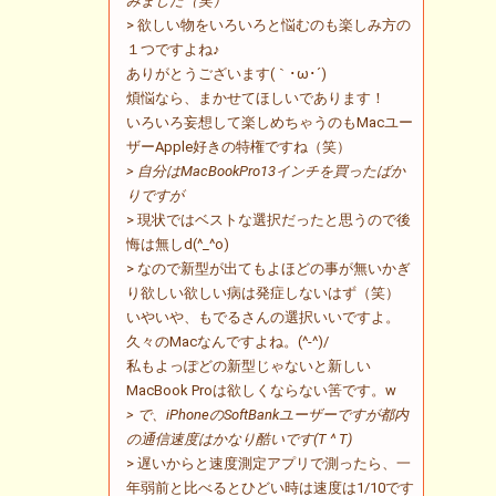
みました（笑）
> 欲しい物をいろいろと悩むのも楽しみ方の
１つですよね♪
ありがとうございます(｀･ω･´)ゞ
煩悩なら、まかせてほしいであります！
いろいろ妄想して楽しめちゃうのもMacユー
ザーApple好きの特権ですね（笑）
> 自分はMacBookPro13インチを買ったばか
りですが
> 現状ではベストな選択だったと思うので後
悔は無しd(^_^o)
> なので新型が出てもよほどの事が無いかぎ
り欲しい欲しい病は発症しないはず（笑）
いやいや、もでるさんの選択いいですよ。
久々のMacなんですよね。(^-^)/
私もよっぽどの新型じゃないと新しい
MacBook Proは欲しくならない筈です。w
> で、iPhoneのSoftBankユーザーですが都内
の通信速度はかなり酷いです(T ^ T)
> 遅いからと速度測定アプリで測ったら、一
年弱前と比べるとひどい時は速度は1/10です