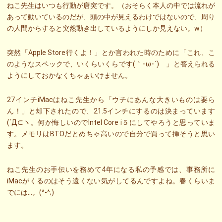
ねこ先生はいつも行動が唐突です。（おそらく本人の中では流れが
あって動いているのだが、頭の中が見えるわけではないので、周り
の人間からすると突然動き出しているようにしか見えない。w）
突然「Apple Store行くよ！」とか言われた時のために「これ、こ
のようなスペックで、いくらいくらです(｀･ω･´)ゞ」と答えられる
ようにしておかなくちゃぁいけません。
27インチiMacはねこ先生から「ウチにあんな大きいものは要ら
ん！」と却下されたので、21.5インチにするのは決まっています
(´Д⊂ヽ。何か悔しいのでIntel Core i５にしてやろうと思っていま
す。メモリはBTOだとめちゃ高いので自分で買って挿そうと思い
ます。
ねこ先生のお手伝いを務めて4年になる私の予感では、事務所に
iMacがくるのはそう遠くない気がしてるんですよね。春くらいま
でには…。(^-^;)