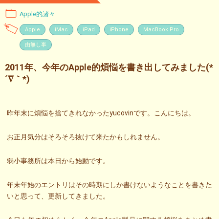
Apple的諸々
Apple
iMac
iPad
iPhone
MacBook Pro
由無し事
2011年、今年のApple的煩悩を書き出してみました(*
´∇｀*)
昨年末に煩悩を捨てきれなかったyucovinです。こんにちは。
お正月気分はそろそろ抜けて来たかもしれません。
弱小事務所は本日から始動です。
年末年始のエントリはその時期にしか書けないようなことを書きた
いと思って、更新してきました。