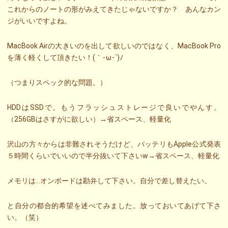
これからのノートの形がみえてきたじゃないですか？ あんなカン
ジがいいですよね。
MacBook Airの大きいのを出して欲しいのではなく、MacBook Pro
を薄く軽くして頂きたい！(｀･ω･´)ﾉ
（つまりスペック的な問題。）
HDDはSSDで。もうフラッシュストレージで良いでやんす。
（256GBはさすがに欲しい）→省スペース、軽量化
沢山の方々からは非難されそうだけど、バッテリもApple公式発表
５時間くらいでいいので半分抜いて下さいw→省スペース、軽量化
メモリは…オンボードは勘弁して下さい。自分で差し替えたい。
と自分の都合的希望を述べてみました。放っておいてあげて下さ
い。（笑）