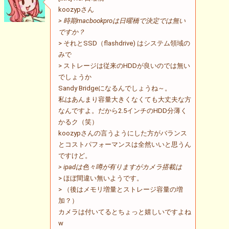
koozypさん
> 時期macbookproは日曜橋で決定では無い
ですか？
> それとSSD（flashdrive) はシステム領域の
みで
> ストレージは従来のHDDが良いのでは無い
でしょうか
Sandy Bridgeになるんでしょうね～。
私はあんまり容量大きくなくても大丈夫な方
なんですよ。だから2.5インチのHDD分薄く
かるク（笑）
koozypさんの言うようにした方がバランス
とコストパフォーマンスは全然いいと思うん
ですけど。
> ipadは色々噂が有りますがカメラ搭載は
> ほぼ間違い無いようです。
> （後はメモリ増量とストレージ容量の増
加？）
カメラは付いてるとちょっと嬉しいですよね
w