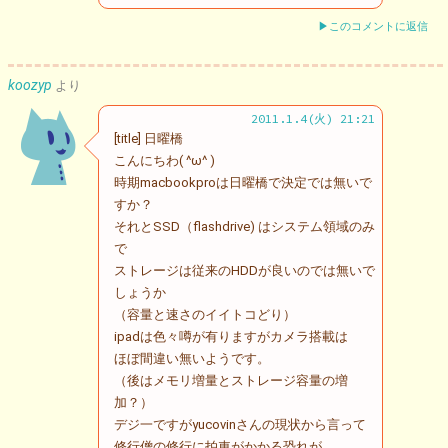
▶このコメントに返信
koozyp
より
2011.1.4(火) 21:21
[title] 日曜橋
こんにちわ( ^ω^ )
時期macbookproは日曜橋で決定では無いで
すか？
それとSSD（flashdrive) はシステム領域のみ
で
ストレージは従来のHDDが良いのでは無いで
しょうか
（容量と速さのイイトコどり）
ipadは色々噂が有りますがカメラ搭載は
ほぼ間違い無いようです。
（後はメモリ増量とストレージ容量の増
加？）
デジ一ですがyucovinさんの現状から言って
修行僧の修行に拍車がかかる恐れが