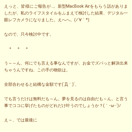
えっと、皆様にご報告が…。新型MacBook Airをもらう話がありま
したが、私のライフスタイルをふまえて検討した結果、デジタル一
眼レフカメラになりました。えへへ。(ﾉ´∀｀*)
なので、只今検討中です。
＊ ＊ ＊
う～～ん、何にでも言える事なんですが、お金でズバっと解決出来
ちゃうんですね、この手の物欲は。
全部合わせると結構な金額です(´Д｀)`、
でも言うだけは無料だも～ん。夢を見るのは自由だも～ん。と言う
事でココに挙げたものがどれだけ叶うのでしょうか？(｀･ω･´)ﾉ
え～、では最後に