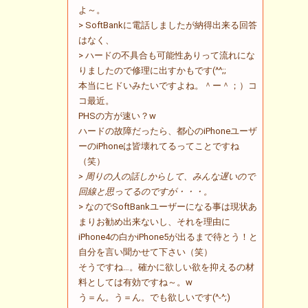
よ～。
> SoftBankに電話しましたが納得出来る回答
はなく、
> ハードの不具合も可能性ありって流れにな
りましたので修理に出すかもです(^^;;
本当にヒドいみたいですよね。＾ー＾；）コ
コ最近。
PHSの方が速い？w
ハードの故障だったら、都心のiPhoneユーザ
ーのiPhoneは皆壊れてるってことですね
（笑）
> 周りの人の話しからして、みんな遅いので
回線と思ってるのですが・・・。
> なのでSoftBankユーザーになる事は現状あ
まりお勧め出来ないし、それを理由に
iPhone4の白かiPhone5が出るまで待とう！と
自分を言い聞かせて下さい（笑）
そうですね…。確かに欲しい欲を抑えるの材
料としては有効ですね～。w
う＝ん。う＝ん。でも欲しいです(^-^;)