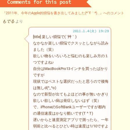
Comments for this post
『2011年、今年のApple的煩悩を書き出してみました(*´∇｀*)…』へのコメント
もでる
より
2011.1.4(火) 19:29
[title] 楽しい煩悩で( ´艸｀)
なかなか楽しい煩悩でクスッとしながら読み
ました（笑）
欲しい物をいろいろと悩むのも楽しみ方の１
つですよね♪
自分はMacBookPro13インチを買ったばかり
ですが
現状ではベストな選択だったと思うので後悔
は無しd(^_^o)
なので新型が出てもよほどの事が無いかぎり
欲しい欲しい病は発症しないはず（笑）
で、iPhoneのSoftBankユーザーですが都内
の通信速度はかなり酷いです(T ^ T)
遅いからと速度測定アプリで測ったら、一年
弱前と比べるとひどい時は速度は1/10ですよ