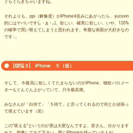
ぐらぐらきちゃいますね。
それよりも、ppi（解像度）がiPhone4並みにあがったら、yucovin
的にはヤバいです(｡・д・｡)。欲しい、確実に欲しい。いや、120%
の確率で買い替えてしまうと思われます。奇麗な画面が大好きなの
です…。
[煩悩３] iPhone ５（仮）
そして、今最高に欲しくてたまらないのがiPhone。物欲バロメー
ターもぐんぐん上がっていて、只今最高潮。
みなさんが「白待て」「５待て」と言ってくれるので何とか頑張っ
て堪えています（笑）
この”堪える”というのが実は大変なんですよ。皆さん、分かります
か？ 想像してみて下さい。既にiPhoneを持っている人が