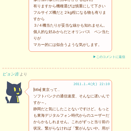
有りますから機種選びは慎重にして下さい
フルサイズ機だと２kg程になる物も有りま
すから
３/４機当たりが妥当な線かも知れません。
個人的な好みからだとオリンパス ペン当た
りが
マカー的には似合うような気がします。
▶このコメントに返信
ピョン吉
より
2011.1.4(火) 22:10
[title] 東京って…
ソフトバンクの通信速度、そんなに遅いんで
すか～。
静岡だと気にしたことないですけど。もっと
も東海デジタルフォン時代からのユーザーだ
からかもしれません。これがずっと当り前の
状況。繋がらなければ「繋がんないや。用が