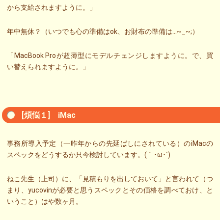
から支給されますように。」
年中無休？（いつでも心の準備はok、お財布の準備は…~_~;）
「MacBook Proが超薄型にモデルチェンジしますように。で、買
い替えられますように。」
[煩悩１] iMac
事務所導入予定（一昨年からの先延ばしにされている）のiMacの
スペックをどうするか只今検討しています。(｀･ω･´)ゞ
ねこ先生（上司）に、「見積もりを出しておいて」と言われて（つ
まり、yucovinが必要と思うスペックとその価格を調べておけ、と
いうこと）はや数ヶ月。