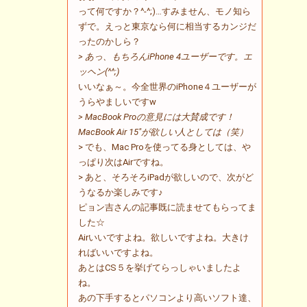
って何ですか？^-^;)…すみません、モノ知ら
ずで。えっと東京なら何に相当するカンジだ
ったのかしら？
> あっ、もちろんiPhone 4ユーザーです。エ
ッヘン(^^;)
いいなぁ～。今全世界のiPhone４ユーザーが
うらやましいですw
> MacBook Proの意見には大賛成です！
MacBook Air 15"が欲しい人としては（笑）
> でも、Mac Proを使ってる身としては、や
っぱり次はAirですね。
> あと、そろそろiPadが欲しいので、次がど
うなるか楽しみです♪
ピョン吉さんの記事既に読ませてもらってま
した☆
Airいいですよね。欲しいですよね。大きけ
ればいいですよね。
あとはCS５を挙げてらっしゃいましたよ
ね。
あの下手するとパソコンより高いソフト達、