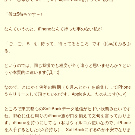
「僕は5待ちです～♪」
なんていうのと、iPhoneなんて持った事のない私が
「ご、ご、５…を…待って、待ってるところ…です…(((;ω;)))ぷるぷ
る」
というのでは、同じ我慢でも程度が全く違うと思いませんか？とい
うか本質的に違います(´Д｀;)
なので、とにかく例年の時期（６月末とか）を前倒ししてiPhone
５をリリースして頂きたいのです。Appleさん、たのんます(>_<)
ところで東京都心のSoftBankデータ通信がヒドい状態みたいです
ね。都心に住む周りのiPhone族が口を揃えて文句を言っておりま
す。iPhoneを持つにしても（私はウィルコム使いなので、iPhone
を入手するとしたら2台持ち）、SoftBankにするのが不安でなりま