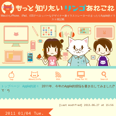
MacのちiPhone、iPad、iOSデベロッパーなデザイナー兼イラストレーターのまったりApple的イラ
スト雑記帳
トップページ
Apple的諸々
2011年、今年のApple的煩悩を書き出してみました(*
´∇｀*)
[Last modified] 2013.06.27 at 15:56
2011 01/04 Tue.