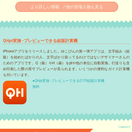
より詳しい情報 / 他の登場人物も見る
QHpt変換 -プレビューできる組版計算機
iPhoneアプリをリリースしました。ゆこびんの第一弾アプリは、文字組み（組
版）を始めたばかりの人、文字ばかり扱ってるわけではないデザイナーさんの
ためのアプリです。Q（級）やH（歯）をptや他の単位に自動変換。行送りも含
め印刷した際の実寸プレビューが見られます。いくつかの便利なガイド計算機
も付いています。
●QHpt変換 -プレビューできるDTP組版計算機
無料
Comment