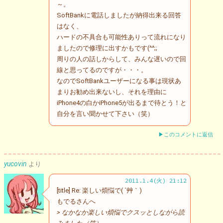
～。
SoftBankに電話しましたが納得出来る回答
はなく、
ハードの不具合も可能性ありって流れになり
ましたので修理に出すかもです(^^;;
周りの人の話しからして、みんな遅いので回
線と思ってるのですが・・・。
なのでSoftBankユーザーになる事は現状あ
まりお勧め出来ないし、それを理由に
iPhone4の白かiPhone5が出るまで待とう！と
自分を言い聞かせて下さい（笑）
▶このコメントに返信
yucovin
より
2011.1.4(火) 21:12
[title] Re: 楽しい煩悩で( ´艸｀)
もでるさんへ
> なかなか楽しい煩悩でクスッとしながら読