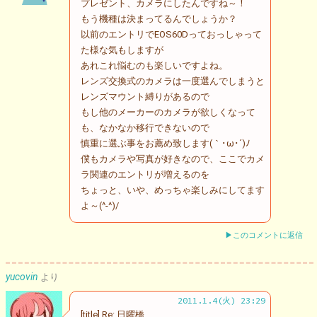
プレゼント、カメラにしたんですね～！
もう機種は決まってるんでしょうか？
以前のエントリでEOS60Dっておっしゃって
た様な気もしますが
あれこれ悩むのも楽しいですよね。
レンズ交換式のカメラは一度選んでしまうと
レンズマウント縛りがあるので
もし他のメーカーのカメラが欲しくなって
も、なかなか移行できないので
慎重に選ぶ事をお薦め致します(｀･ω･´)ﾉ
僕もカメラや写真が好きなので、ここでカメ
ラ関連のエントリが増えるのを
ちょっと、いや、めっちゃ楽しみにしてます
よ～(^-^)/
▶このコメントに返信
yucovin
より
2011.1.4(火) 23:29
[title] Re: 日曜橋