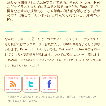
込みから開設されたAppleブログである。MacやiPhone、iPad
などをイラスト入りでゆるゆると綴るのが特徴。Web、アプリ
開発など簡単な技術的なことや筆者の個人的な話なども。読者
の方々は略して「リンあれ」と呼んでくれている。月間25万
PV。
なんだこりゃ…って思ったそこのアナタ！ そうそう、アナタです！
もし良ければブックマーク（お気に入り）やRSS登録をよろしくお願
いします。Facebook「いいね」の他、TwitterやGoogle＋をフォロー
してくれると更新情報が流れます。ついでに私のつぶやきも流れます
٩(๑❛ᴗ❛๑)۶
いつも読んでくれてるそこのアナタも、ブックマークした上にさらにいいね
してくれたりしてもいいのよ(/∇＼*)
＊関連ページに飛びます。クリックすることで自動で（勝手に）フォローしたりいい
ねをすることはありません。