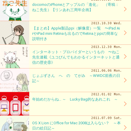
docomoのiPhoneとアップルの「進化」 （寄稿：
ねこ先生）【リンあれ三周年企画】
2013.10.30 Wed.
【まとめ】Apple製品ppi（解像度）一覧 〜iPad Ai
rやiPad mini Retinaも出るのでRetinaとppiの簡単な
説明付き
2013.12.30 Mon.
インターネット・プロバイダーというもの 〜ねこ
先生連載《ユコびんでもわかるインターネットと通
信の歴史⑧》
2011.06.06 Mon.
じょぶずさん へ の てがみ ～WWDC前夜の日
記～
2012.01.02 Mon.
年始めだからね… ～ Lucky Bag的なあれこれ ～
2011.07.09 Sat.
OS X Lion にOffice for Mac 2008は入らない？ ～本
日の絵日記～