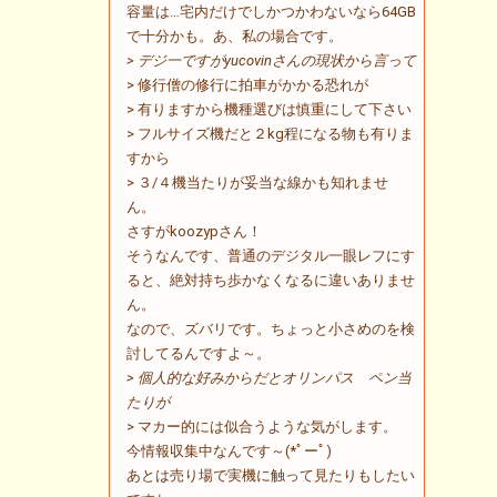
容量は…宅内だけでしかつかわないなら64GB
で十分かも。あ、私の場合です。
> デジ一ですがyucovinさんの現状から言って
> 修行僧の修行に拍車がかかる恐れが
> 有りますから機種選びは慎重にして下さい
> フルサイズ機だと２kg程になる物も有りま
すから
> ３/４機当たりが妥当な線かも知れませ
ん。
さすがkoozypさん！
そうなんです、普通のデジタル一眼レフにす
ると、絶対持ち歩かなくなるに違いありませ
ん。
なので、ズバリです。ちょっと小さめのを検
討してるんですよ～。
> 個人的な好みからだとオリンパス ペン当
たりが
> マカー的には似合うような気がします。
今情報収集中なんです～(*ﾟーﾟ)
あとは売り場で実機に触って見たりもしたい