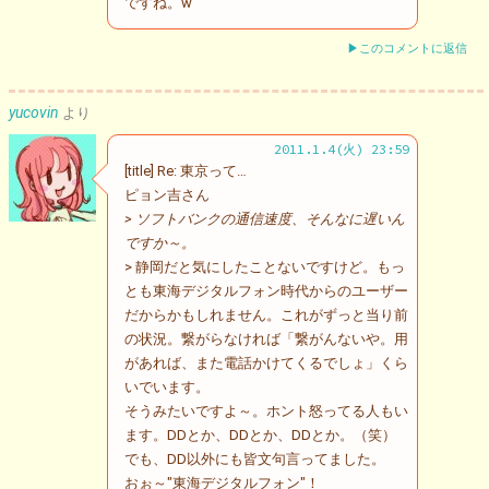
ですね。w
▶このコメントに返信
yucovin
より
2011.1.4(火) 23:59
[title] Re: 東京って…
ピョン吉さん
> ソフトバンクの通信速度、そんなに遅いん
ですか～。
> 静岡だと気にしたことないですけど。もっ
とも東海デジタルフォン時代からのユーザー
だからかもしれません。これがずっと当り前
の状況。繋がらなければ「繋がんないや。用
があれば、また電話かけてくるでしょ」くら
いでいます。
そうみたいですよ～。ホント怒ってる人もい
ます。DDとか、DDとか、DDとか。（笑）
でも、DD以外にも皆文句言ってました。
おぉ～"東海デジタルフォン"！