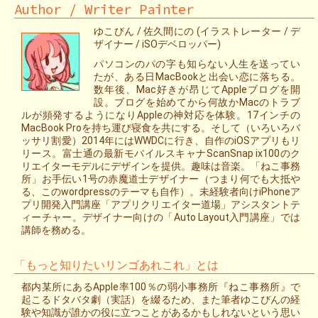
Author / Writer Painter
ゆこびん / 佐久間にの (イラストレーター / デ
ザイナー / iSOデベロッパー)
パソコンのパの字も知らない人生を送ってい
たが、ある日MacBookと出会い恋に落ちる。
数年後、Mac好きが昂じてAppleブログを開
設。ブログを始めてから何故かMacのトラブ
ルが頻発するようになりAppleの神対応を体験。17インチの
MacBook Proを持ち運び寝食を共にする。そして（いろいろバ
ッサリ割愛）2014年にはWWDCに行き、自作のiOSアプリもリ
リース。富士通の最新モバイルスキャナScanSnap ix100のク
リエイターモデルにデザインを提供。趣味は音楽。「ねこ事務
所」お手伝い1号の赤魔道士デザイナー（つまり何でも大抵や
る、このwordpressのテーマも自作）。未経験者向けiPhoneア
プリ開発入門講座「アプリクリエイター道場」アシスタントテ
ィーチャー。デザイナー向けの「Auto Layout入門講座」では
講師を務める。
「もっと知りたいリンゴあれこれ」とは
都内某所にあるApple率100％の弱小事務所『ねこ事務所』で
起こるドタバタ劇（実話）を綴るため、また筆者ゆこびんの経
験や知識が誰かの役に立つことがあるかもしれないという思い