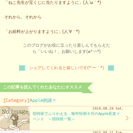
「ねこ先生が宝くじに当たりますように」(人´ω｀*)
それから、それから
「お給料が上がりますように」(人´∀｀*)
このブログがお役に立ったり楽しんでもらえた
ら「いいね！」お願いします(๑⁰ 〰⁰)
シェアしてくれると嬉しいです(*´ー｀*)
この記事を読んでくれたあなたにオススメ
[Category]
Apple的諸々
2010.08.28 Sat.
招待状でふりかえる、毎年恒例９月のApple音楽イ
ベント ～招待状一覧～
2013.09.17 Tue.