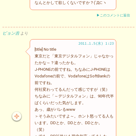
なんとかして欲しくないですか？(´Д⊂ヽ
▶このコメントに返信
ピョン吉
より
2011.1.5(水) 1:23
[title] No title
東京だと「東京デジタルフォン」じゃなかっ
たかな～？違ったかも。
J-PHONEの前ですね。ちなみにJ-PHONEは
Vodafoneの前で、VodafoneはSoftBankの
前ですね。
何社変わってるんだって感じですが（笑）
ちなみに「～デジタルフォン」は、90年代半
ばくらいだった気がします。
あっ、歳がバレるwww
＞そうみたいですよ～。ホント怒ってる人も
います。DDとか、DDとか、DDとか。
（笑）