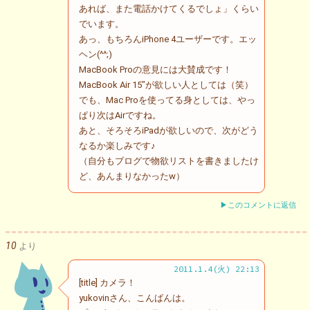
あれば、また電話かけてくるでしょ」くらい
でいます。
あっ、もちろんiPhone 4ユーザーです。エッ
ヘン(^^;)
MacBook Proの意見には大賛成です！
MacBook Air 15"が欲しい人としては（笑）
でも、Mac Proを使ってる身としては、やっ
ぱり次はAirですね。
あと、そろそろiPadが欲しいので、次がどう
なるか楽しみです♪
（自分もブログで物欲リストを書きましたけ
ど、あんまりなかったw）
▶このコメントに返信
10
より
2011.1.4(火) 22:13
[title] カメラ！
yukovinさん、こんばんは。