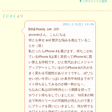
▶このコメントに返信
くじゃく
より
2011.2.5(土) 13:36
[title] Ready…set…GO!
yocovinさん、こんにちは
何とも幸せ and 贅沢な悩みを抱えているこ
とか（笑）
私だったらiPhone 4を選びます。待ちこがれ
ているiPhone 5は潔く見切ってiPhone 6に買
い替える作戦です。ひと世代おきにメジャー
アップデートしているのでiPhone 6の方が大
きく変わる可能性がありそうですし… σ(^_^;)
せいぜい今月いっぱいか来月中旬頃までホワ
イト待ちをしてみるのが精一杯かな～。
ちなみに私は2010年内という期限を切って
ホワイト待ちをしていましたが、10月末の時
点で年内リリースの可能性が消えたので直ぐ
にブラックを買いにいきました。何が何でも
ホワイトだと決めていたのですが、今となれ