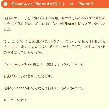
iPhone４ or iPhone４ホワイト or iPhone５
先日のエントリをご覧の方はご存知。私の働く弱小事務所の最近の
クラウド化に伴い、ボスのねこ先生がiPhoneを持つと言い出しま
した。
で、ここでねこ先生の思いつき、というか私が日頃から
「iPhone！あいふぉん！あいほん欲しー！(;￣□￣)」と叫んでいる
のを耳にしているからか、
「yucovin、iPhone要る？ 支給しようかな(・∀・)」
と素晴らしい発言をしたのです。
仕事でiPhoneが持てるなんて嬉しい！(o°▽°)oニパッ
サイコーです！