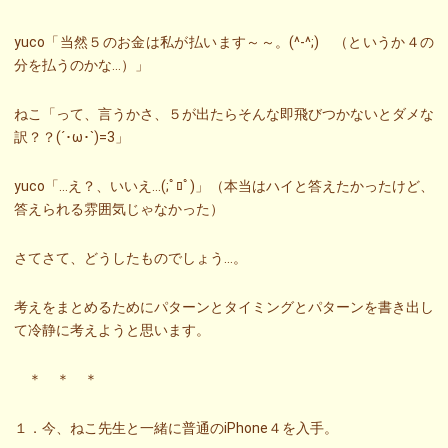
yuco「当然５のお金は私が払います～～。(^-^;) （というか４の
分を払うのかな…）」
ねこ「って、言うかさ、５が出たらそんな即飛びつかないとダメな
訳？？(´･ω･`)=3」
yuco「…え？、いいえ…(;ﾟﾛﾟ)」（本当はハイと答えたかったけど、
答えられる雰囲気じゃなかった）
さてさて、どうしたものでしょう…。
考えをまとめるためにパターンとタイミングとパターンを書き出し
て冷静に考えようと思います。
＊ ＊ ＊
１．今、ねこ先生と一緒に普通のiPhone４を入手。