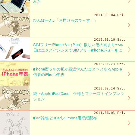
みた
2011.03.04 Fri.
ぴんぽーん♪「お届けもので～す！」
2016.03.19 Sat.
SIMフリーiPhone 6s（Plus）欲しい感の高まり〜本
日はエクスパンシスでSIMフリーiPhoneがセールに
2016.01.23 Sat.
iPhone暦５年の私が最近学んだこと〜とあるApple
信者のiPhone年表
2010.07.24 Sat.
純正Apple iPad Case 仕様とファーストインプレッ
ション
2011.06.03 Fri.
iPad雑感 と iPad／iPhone用壁紙配布