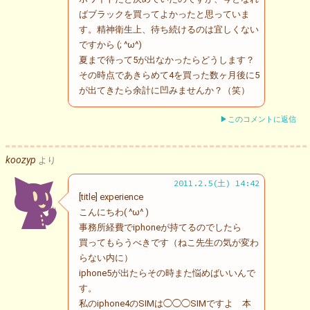
ばブラックを買ってよかったと思っていま
す。精神衛生上、待ち続けるのは宜しくない
ですから (; ^ω^)
夏まで待って5が出なかったらどうします？
その時点であきらめて4を買った数ヶ月後に5
が出てきたら余計に凹みませんか？（笑）
▶このコメントに返信
koozyp
より
2011.2.5(土) 14:42
[title] experience
こんにちわ( ^ω^ )
事務所経費でiphoneが持てるのでしたら
買ってもらうべきです（ねこ先生の気が変わ
らない内に）
iphone5が出たらその時また悩めばいいんで
す。
私のiphone4のSIMは◯◯◯SIMですよ 本