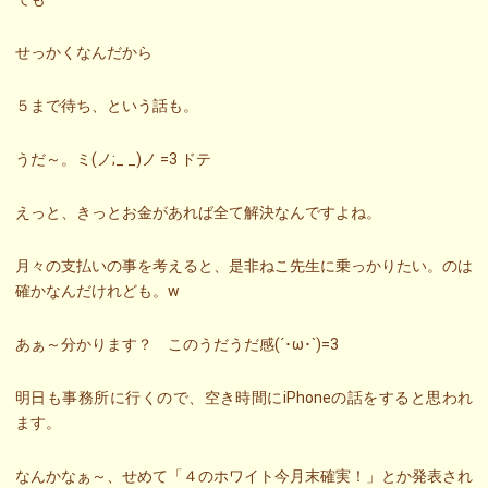
せっかくなんだから
５まで待ち、という話も。
うだ～。ミ(ノ;_ _)ノ =3 ドテ
えっと、きっとお金があれば全て解決なんですよね。
月々の支払いの事を考えると、是非ねこ先生に乗っかりたい。のは
確かなんだけれども。w
あぁ～分かります？ このうだうだ感(´･ω･`)=3
明日も事務所に行くので、空き時間にiPhoneの話をすると思われ
ます。
なんかなぁ～、せめて「４のホワイト今月末確実！」とか発表され