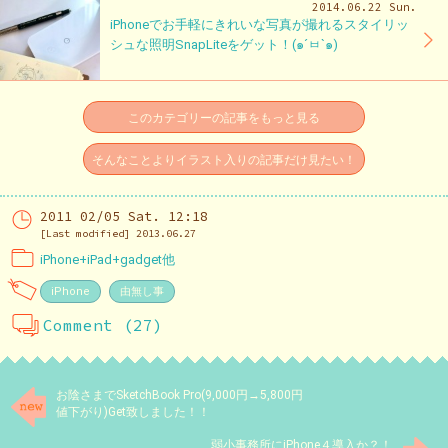
2014.06.22 Sun.
iPhoneでお手軽にきれいな写真が撮れるスタイリッ
シュな照明SnapLiteをゲット！(๑´ㅂ`๑)
このカテゴリーの記事をもっと見る
そんなことよりイラスト入りの記事だけ見たい！
2011 02/05 Sat. 12:18
[Last modified] 2013.06.27
iPhone+iPad+gadget他
iPhone
由無し事
Comment (27)
お陰さまでSketchBook Pro(9,000円→5,800円
値下がり)Get致しました！！
弱小事務所にiPhone４導入か？！