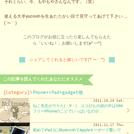
それくらい、今、もやもやさんなんです。（笑）
迷える大羊yucovinを生あたたかい目で見守ってあげて下さい…。
(´ー｀)
このブログがお役に立ったり楽しんでもらえた
ら「いいね！」お願いします(๑⁰ 〰⁰)
シェアしてくれると嬉しいです(*´ー｀*)
この記事を読んでくれたあなたにオススメ
[Category]
iPhone+iPad+gadget他
2011.10.29 Sat.
ねこ先生がウケた(・∀・) ユコびんの頭の中はSIM
フリーiPhoneのことでいっぱいなのか…
2011.11.17 Thu.
初めてiPad 2にBluetoothでAppleキーボード繋いで