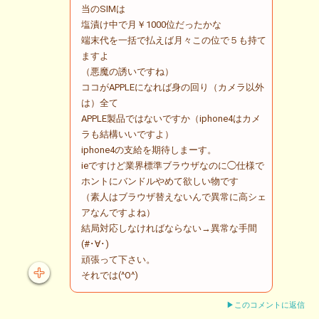
当のSIMは
塩漬け中で月￥1000位だったかな
端末代を一括で払えば月々この位で５も持て
ますよ
（悪魔の誘いですね）
ココがAPPLEになれば身の回り（カメラ以外
は）全て
APPLE製品ではないですか（iphone4はカメ
ラも結構いいですよ）
iphone4の支給を期待しまーす。
ieですけど業界標準ブラウザなのに◯仕様で
ホントにバンドルやめて欲しい物です
（素人はブラウザ替えないんで異常に高シェ
アなんですよね）
結局対応しなければならない→異常な手間
(#･∀･)
頑張って下さい。
それでは(^O^)
▶このコメントに返信