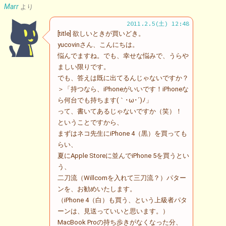
Marr
より
2011.2.5(土) 12:48
[title] 欲しいときが買いどき。
yucovinさん、こんにちは。
悩んでますね。でも、幸せな悩みで、うらや
ましい限りです。
でも、答えは既に出てるんじゃないですか？
＞「持つなら、iPhoneがいいです！iPhoneな
ら何台でも持ちます(｀･ω･´)ﾉ」
って、書いてあるじゃないですか（笑）！
ということですから、
まずはネコ先生にiPhone 4（黒）を買っても
らい、
夏にApple Storeに並んでiPhone 5を買うとい
う、
二刀流（Willcomを入れて三刀流？）パター
ンを、お勧めいたします。
（iPhone 4（白）も買う、という上級者パタ
ーンは、見送っていいと思います。）
MacBook Proの持ち歩きがなくなった分、