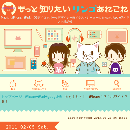
MacのちiPhone、iPad、iOSデベロッパーなデザイナー兼イラストレーターのまったりApple的イラ
スト雑記帳
トップページ
iPhone+iPad+gadget他
あぁ！もぅ！ iPhone４？４ホワイト？
５？
[Last modified] 2013.06.27 at 15:56
2011 02/05 Sat.