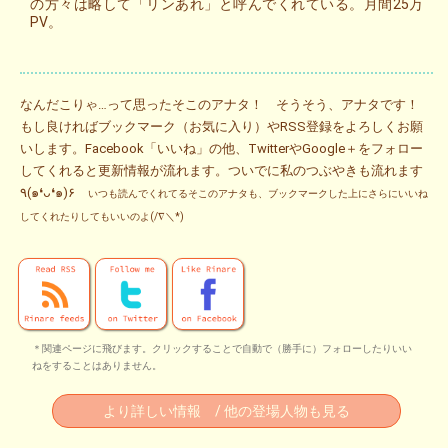
の方々は略して「リンあれ」と呼んでくれている。月間25万
PV。
なんだこりゃ…って思ったそこのアナタ！ そうそう、アナタです！
もし良ければブックマーク（お気に入り）やRSS登録をよろしくお願
いします。Facebook「いいね」の他、TwitterやGoogle＋をフォロー
してくれると更新情報が流れます。ついでに私のつぶやきも流れます
٩(๑❛ᴗ❛๑)۶
いつも読んでくれてるそこのアナタも、ブックマークした上にさらにいいね
してくれたりしてもいいのよ(/∇＼*)
＊関連ページに飛びます。クリックすることで自動で（勝手に）フォローしたりいい
ねをすることはありません。
より詳しい情報 / 他の登場人物も見る