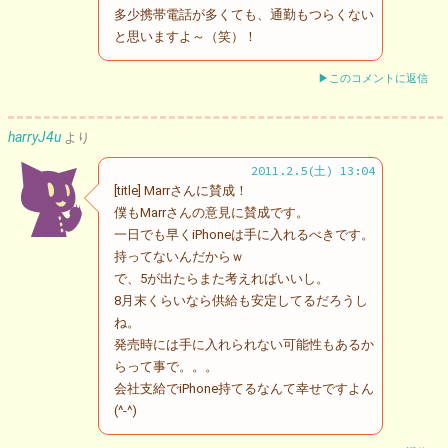
多少携帯電話が多くても、通勤もつらくない
と思いますよ～（笑）！
▶このコメントに返信
harryJ4u
より
2011.2.5(土) 13:04
[title] Marrさんに賛成！
僕もMarrさんの意見に賛成です。
一日でも早くiPhoneは手に入れるべきです。
持ってないんだからｗ
で、5が出たらまた考えればいいし。
8月末くらいなら供給も安定してるだろうし
ね。
発売時には手に入れられない可能性もあるか
らって事で。。。
会社支給でiPhone持てるなんて幸せですよん
(^-^)