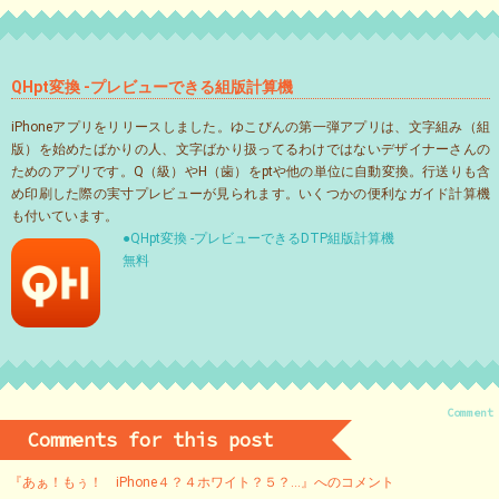
QHpt変換 -プレビューできる組版計算機
iPhoneアプリをリリースしました。ゆこびんの第一弾アプリは、文字組み（組
版）を始めたばかりの人、文字ばかり扱ってるわけではないデザイナーさんの
ためのアプリです。Q（級）やH（歯）をptや他の単位に自動変換。行送りも含
め印刷した際の実寸プレビューが見られます。いくつかの便利なガイド計算機
も付いています。
●QHpt変換 -プレビューできるDTP組版計算機
無料
Comment
Comments for this post
『あぁ！もぅ！ iPhone４？４ホワイト？５？…』へのコメント