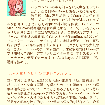
ザイナー / iSOデベロッパー)
パソコンのパの字も知らない人生を送ってい
たが、ある日MacBookと出会い恋に落ちる。
数年後、Mac好きが昂じてAppleブログを開
設。ブログを始めてから何故かMacのトラブ
ルが頻発するようになりAppleの神対応を体験。17インチの
MacBook Proを持ち運び寝食を共にする。そして（いろいろバ
ッサリ割愛）2014年にはWWDCに行き、自作のiOSアプリもリ
リース。富士通の最新モバイルスキャナScanSnap ix100のク
リエイターモデルにデザインを提供。趣味は音楽。「ねこ事務
所」お手伝い1号の赤魔道士デザイナー（つまり何でも大抵や
る、このwordpressのテーマも自作）。未経験者向けiPhoneア
プリ開発入門講座「アプリクリエイター道場」アシスタントテ
ィーチャー。デザイナー向けの「Auto Layout入門講座」では
講師を務める。
「もっと知りたいリンゴあれこれ」とは
都内某所にあるApple率100％の弱小事務所『ねこ事務所』で
起こるドタバタ劇（実話）を綴るため、また筆者ゆこびんの経
験や知識が誰かの役に立つことがあるかもしれないという思い
込みから開設されたAppleブログである。MacやiPhone、iPad
などをイラスト入りでゆるゆると綴るのが特徴。Web、アプリ
開発など簡単な技術的なことや筆者の個人的な話なども。読者