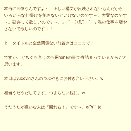
本当に面倒なんですよ～。正しい構文が反映されないもんだから、
いろいろな仕掛けを施さないといけないのです～。大変なのです
～。勘弁して欲しいのです～。｡・ﾟ・(ﾉД`)・ﾟ・｡ 私の仕事を増や
さないで欲しいのです～！
と、タイトルと全然関係ない前置きはココまで！
ですが、ぐちぐち言うのもiPhoneの事で煮詰まっているからだと
思います。
本日はyucovinさんのつぶやきにお付き合い下さい。w
相当うだうだしてます。つまらない程に。w
うだうだが嫌いな人は『回れ右！』です～。o(´∀｀)o