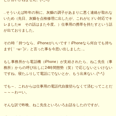
…そういえば昨年の秋に、灰鰤の調子があまりに悪く連絡が取れな
いため（先日、灰鰤を点検修理に出したが、これがヒドい対応でキ
レましたw その話はまた今度。）仕事用の携帯を持たすという話
が出ておりました。
その時「持つなら、iPhoneがいいです！iPhoneなら何台でも持ち
ます(｀･ω･´)ﾉ」と言った事を今思い出しました…。
もし事務所から電話機（iPhone）が支給されたら、ねこ先生（事
務所）からの呼び出しに24時間態勢（笑）で応じないといけない
ですね。寝たふりして電話にでないとか、もう出来ない…(^-^;)
でも～、これからは仕事用の電話代自腹切らなくて済むってことだ
～～～わーい。
そんな訳で昨晩、ねこ先生といろいろお話をしたのですが。