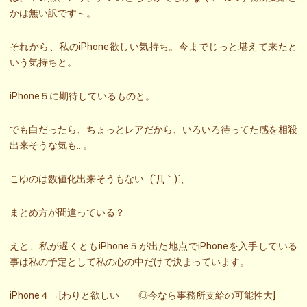
かは無い訳です～。
それから、私のiPhone欲しい気持ち。今までじっと堪えて来たと
いう気持ちと。
iPhone５に期待しているものと。
でも白だったら、ちょっとレアだから、いろいろ待ってた感を相殺
出来そうな気も…。
こゆのは数値化出来そうもない…(´Д｀)`、
まとめ方が間違っている？
えと、私が遅くともiPhone５が出た地点でiPhoneを入手している
事は私の予定として私の心の中だけで決まっています。
iPhone４→[わりと欲しい ◎今なら事務所支給の可能性大]