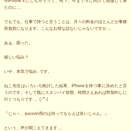
今iPhone４にしちゃうって、何？。今まで５に向けて我慢して来
たのに…。
でもでも、仕事で持つと言うことは、月々の料金のほとんどが事務
所負担になります。こんなお得な話ないじゃないですか…。
あぁ、困った。
嬉しい悩み？
いや、本気で悩み…です。
ねこ先生はいろいろ検討した結果、iPhoneを持つ事に決めたと言
うのです。そして既にスタンバイ状態。時間さえあれば即契約しに
行くつもりです…。(-“”-)
『じゃ～、yucovin用のは待ってもらえば良いじゃん。』
という、声が聞こえてきます…。