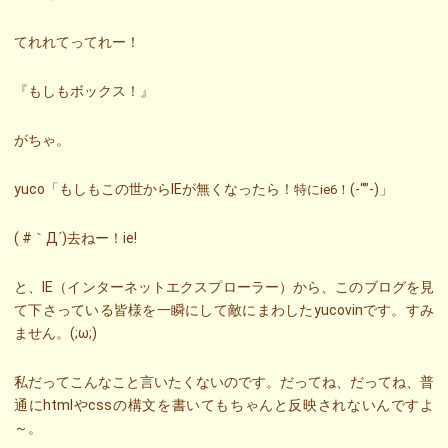
てれれてってれー！
『もしもボックス！』
がちゃ。
yuco「もしもこの世からIEが無くなったら！
(-“”-)」
特にie6！
( #｀Д´)去ねー！ie!
と、IE（インターネットエクスプローラー）から、このブログを見
て下さっている皆様を一瞬にして敵にまわしたyucovinです。すみ
ません。(;ω;)
私だってこんなこと言いたくないのです。だってね、だってね、普
通にhtmlやcssの構文を書いてもちゃんと反映されないんですよ
～。