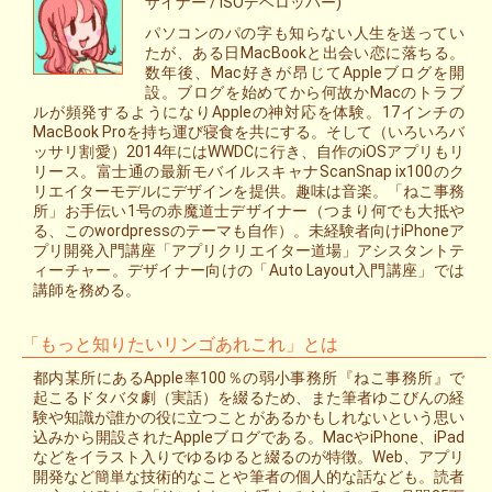
ザイナー / iSOデベロッパー)
パソコンのパの字も知らない人生を送ってい
たが、ある日MacBookと出会い恋に落ちる。
数年後、Mac好きが昂じてAppleブログを開
設。ブログを始めてから何故かMacのトラブ
ルが頻発するようになりAppleの神対応を体験。17インチの
MacBook Proを持ち運び寝食を共にする。そして（いろいろバ
ッサリ割愛）2014年にはWWDCに行き、自作のiOSアプリもリ
リース。富士通の最新モバイルスキャナScanSnap ix100のク
リエイターモデルにデザインを提供。趣味は音楽。「ねこ事務
所」お手伝い1号の赤魔道士デザイナー（つまり何でも大抵や
る、このwordpressのテーマも自作）。未経験者向けiPhoneア
プリ開発入門講座「アプリクリエイター道場」アシスタントテ
ィーチャー。デザイナー向けの「Auto Layout入門講座」では
講師を務める。
「もっと知りたいリンゴあれこれ」とは
都内某所にあるApple率100％の弱小事務所『ねこ事務所』で
起こるドタバタ劇（実話）を綴るため、また筆者ゆこびんの経
験や知識が誰かの役に立つことがあるかもしれないという思い
込みから開設されたAppleブログである。MacやiPhone、iPad
などをイラスト入りでゆるゆると綴るのが特徴。Web、アプリ
開発など簡単な技術的なことや筆者の個人的な話なども。読者