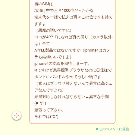
当のSIMは
塩漬け中で月￥1000位だったかな
端末代を一括で払えば月々この位で５も持て
ますよ
（悪魔の誘いですね）
ココがAPPLEになれば身の回り（カメラ以外
は）全て
APPLE製品ではないですか（iphone4はカメ
ラも結構いいですよ）
iphone4の支給を期待しまーす。
ieですけど業界標準ブラウザなのに◯仕様で
ホントにバンドルやめて欲しい物です
（素人はブラウザ替えないんで異常に高シェ
アなんですよね）
結局対応しなければならない→異常な手間
(#･∀･)
頑張って下さい。
それでは(^O^)
▶このコメントに返信