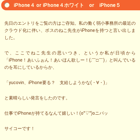
iPhone４ or iPhone４ホワイト or iPhone５
先日のエントリをご覧の方はご存知。私の働く弱小事務所の最近の
クラウド化に伴い、ボスのねこ先生がiPhoneを持つと言い出しま
した。
で、ここでねこ先生の思いつき、というか私が日頃から
「iPhone！あいふぉん！あいほん欲しー！(;￣□￣)」と叫んでいる
のを耳にしているからか、
「yucovin、iPhone要る？ 支給しようかな(・∀・)」
と素晴らしい発言をしたのです。
仕事でiPhoneが持てるなんて嬉しい！(o°▽°)oニパッ
サイコーです！