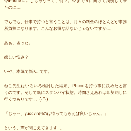
今iPhone４にしちゃうって、何？。今まで５に向けて我慢して来
たのに…。
でもでも、仕事で持つと言うことは、月々の料金のほとんどが事務
所負担になります。こんなお得な話ないじゃないですか…。
あぁ、困った。
嬉しい悩み？
いや、本気で悩み…です。
ねこ先生はいろいろ検討した結果、iPhoneを持つ事に決めたと言
うのです。そして既にスタンバイ状態。時間さえあれば即契約しに
行くつもりです…。(-“”-)
『じゃ～、yucovin用のは待ってもらえば良いじゃん。』
という、声が聞こえてきます…。