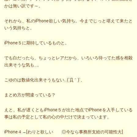
かは無い訳です～。
それから、私のiPhone欲しい気持ち。今までじっと堪えて来たと
いう気持ちと。
iPhone５に期待しているものと。
でも白だったら、ちょっとレアだから、いろいろ待ってた感を相殺
出来そうな気も…。
こゆのは数値化出来そうもない…(´Д｀)`、
まとめ方が間違っている？
えと、私が遅くともiPhone５が出た地点でiPhoneを入手している
事は私の予定として私の心の中だけで決まっています。
iPhone４→[わりと欲しい ◎今なら事務所支給の可能性大]