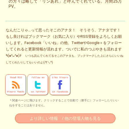
の方々は略して「リンあれ」と呼んでくれている。月間25万
PV。
なんだこりゃ…って思ったそこのアナタ！ そうそう、アナタです！
もし良ければブックマーク（お気に入り）やRSS登録をよろしくお願
いします。Facebook「いいね」の他、TwitterやGoogle＋をフォロー
してくれると更新情報が流れます。ついでに私のつぶやきも流れます
٩(๑❛ᴗ❛๑)۶
いつも読んでくれてるそこのアナタも、ブックマークした上にさらにいいね
してくれたりしてもいいのよ(/∇＼*)
＊関連ページに飛びます。クリックすることで自動で（勝手に）フォローしたりいい
ねをすることはありません。
より詳しい情報 / 他の登場人物も見る