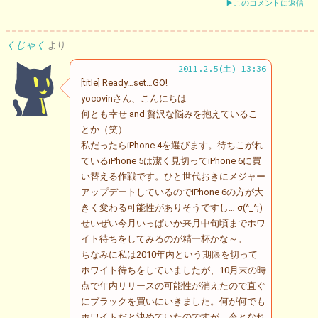
▶このコメントに返信
くじゃく
より
2011.2.5(土) 13:36
[title] Ready…set…GO!
yocovinさん、こんにちは
何とも幸せ and 贅沢な悩みを抱えているこ
とか（笑）
私だったらiPhone 4を選びます。待ちこがれ
ているiPhone 5は潔く見切ってiPhone 6に買
い替える作戦です。ひと世代おきにメジャー
アップデートしているのでiPhone 6の方が大
きく変わる可能性がありそうですし… σ(^_^;)
せいぜい今月いっぱいか来月中旬頃までホワ
イト待ちをしてみるのが精一杯かな～。
ちなみに私は2010年内という期限を切って
ホワイト待ちをしていましたが、10月末の時
点で年内リリースの可能性が消えたので直ぐ
にブラックを買いにいきました。何が何でも
ホワイトだと決めていたのですが、今となれ