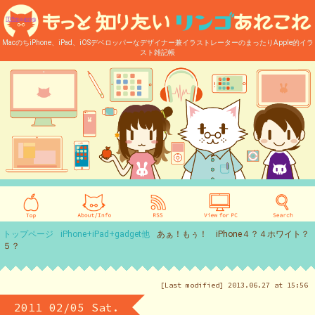
MacのちiPhone、iPad、iOSデベロッパーなデザイナー兼イラストレーターのまったりApple的イラ
スト雑記帳
トップページ
iPhone+iPad+gadget他
あぁ！もぅ！ iPhone４？４ホワイト？
５？
[Last modified] 2013.06.27 at 15:56
2011 02/05 Sat.