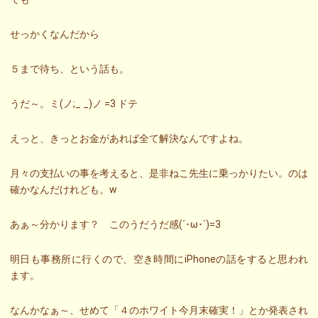
せっかくなんだから
５まで待ち、という話も。
うだ～。ミ(ノ;_ _)ノ =3 ドテ
えっと、きっとお金があれば全て解決なんですよね。
月々の支払いの事を考えると、是非ねこ先生に乗っかりたい。のは
確かなんだけれども。w
あぁ～分かります？ このうだうだ感(´･ω･`)=3
明日も事務所に行くので、空き時間にiPhoneの話をすると思われ
ます。
なんかなぁ～、せめて「４のホワイト今月末確実！」とか発表され