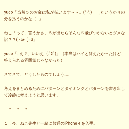
yuco「当然５のお金は私が払います～～。(^-^;) （というか４の
分を払うのかな…）」
ねこ「って、言うかさ、５が出たらそんな即飛びつかないとダメな
訳？？(´･ω･`)=3」
yuco「…え？、いいえ…(;ﾟﾛﾟ)」（本当はハイと答えたかったけど、
答えられる雰囲気じゃなかった）
さてさて、どうしたものでしょう…。
考えをまとめるためにパターンとタイミングとパターンを書き出し
て冷静に考えようと思います。
＊ ＊ ＊
１．今、ねこ先生と一緒に普通のiPhone４を入手。