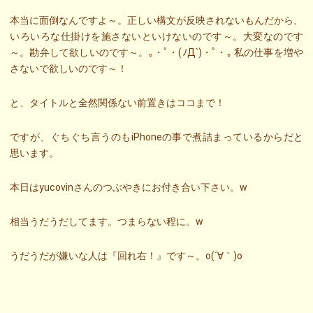
本当に面倒なんですよ～。正しい構文が反映されないもんだから、
いろいろな仕掛けを施さないといけないのです～。大変なのです
～。勘弁して欲しいのです～。｡・ﾟ・(ﾉД`)・ﾟ・｡ 私の仕事を増や
さないで欲しいのです～！
と、タイトルと全然関係ない前置きはココまで！
ですが、ぐちぐち言うのもiPhoneの事で煮詰まっているからだと
思います。
本日はyucovinさんのつぶやきにお付き合い下さい。w
相当うだうだしてます。つまらない程に。w
うだうだが嫌いな人は『回れ右！』です～。o(´∀｀)o