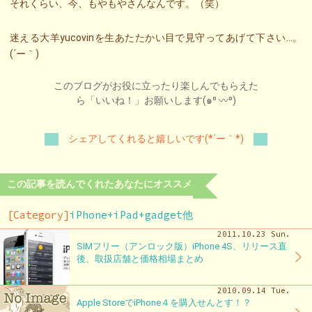
それくらい、今、もやもやさんなんです。（笑）
迷える大羊yucovinを生あたたかい目で見守ってあげて下さい…。
(´ー｀)
このブログがお役に立ったり楽しんでもらえた
ら「いいね！」お願いします(๑⁰ 〰⁰)
シェアしてくれると嬉しいです(*´ー｀*)
この記事を読んでくれたあなたにオススメ
[Category]
iPhone+iPad+gadget他
2011.10.23 Sun.
SIMフリー（アンロック版）iPhone 4S、リリース直
後、取扱店舗と価格相場まとめ
2010.09.14 Tue.
Apple StoreでiPhone４を購入せんとす！？