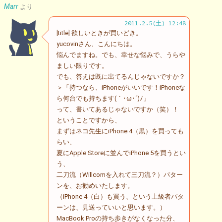
Marr
より
2011.2.5(土) 12:48
[title] 欲しいときが買いどき。
yucovinさん、こんにちは。
悩んでますね。でも、幸せな悩みで、うらや
ましい限りです。
でも、答えは既に出てるんじゃないですか？
＞「持つなら、iPhoneがいいです！iPhoneな
ら何台でも持ちます(｀･ω･´)ﾉ」
って、書いてあるじゃないですか（笑）！
ということですから、
まずはネコ先生にiPhone 4（黒）を買っても
らい、
夏にApple Storeに並んでiPhone 5を買うとい
う、
二刀流（Willcomを入れて三刀流？）パター
ンを、お勧めいたします。
（iPhone 4（白）も買う、という上級者パタ
ーンは、見送っていいと思います。）
MacBook Proの持ち歩きがなくなった分、