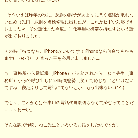
…そういえば昨年の秋に、灰鰤の調子があまりに悪く連絡が取れな
いため（先日、灰鰤を点検修理に出したが、これがヒドい対応でキ
レましたw その話はまた今度。）仕事用の携帯を持たすという話
が出ておりました。
その時「持つなら、iPhoneがいいです！iPhoneなら何台でも持ち
ます(｀･ω･´)ﾉ」と言った事を今思い出しました…。
もし事務所から電話機（iPhone）が支給されたら、ねこ先生（事
務所）からの呼び出しに24時間態勢（笑）で応じないといけない
ですね。寝たふりして電話にでないとか、もう出来ない…(^-^;)
でも～、これからは仕事用の電話代自腹切らなくて済むってことだ
～～～わーい。
そんな訳で昨晩、ねこ先生といろいろお話をしたのですが。