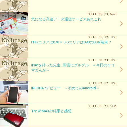
2011.08.03 Wed.
気になる高速データ通信サービスあれこれ
2010.08.12 Thu.
PHSエリアは070＋３Gエリアは090のDual端末？
2010.09.23 Thu.
iPadを持った先生…闇雲にグルグル ～今日の１コ
マまんが～
2012.02.02 Thu.
INFOBARデビュー ～初めてのAndroid～
2011.08.21 Sun.
Try WiMAXの結果と感想