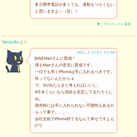
多少携帯電話が多くても、通勤もつらくない
と思いますよ～（笑）！
▶このコメントに返信
harryJ4u
より
2011.2.5(土) 13:04
[title] Marrさんに賛成！
僕もMarrさんの意見に賛成です。
一日でも早くiPhoneは手に入れるべきです。
持ってないんだからｗ
で、5が出たらまた考えればいいし。
8月末くらいなら供給も安定してるだろうし
ね。
発売時には手に入れられない可能性もあるか
らって事で。。。
会社支給でiPhone持てるなんて幸せですよん
(^-^)