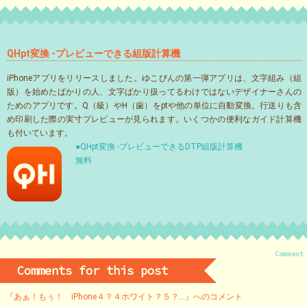
QHpt変換 -プレビューできる組版計算機
iPhoneアプリをリリースしました。ゆこびんの第一弾アプリは、文字組み（組
版）を始めたばかりの人、文字ばかり扱ってるわけではないデザイナーさんの
ためのアプリです。Q（級）やH（歯）をptや他の単位に自動変換。行送りも含
め印刷した際の実寸プレビューが見られます。いくつかの便利なガイド計算機
も付いています。
●QHpt変換 -プレビューできるDTP組版計算機
無料
Comment
Comments for this post
『あぁ！もぅ！ iPhone４？４ホワイト？５？…』へのコメント