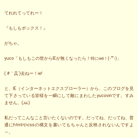
てれれてってれー！
『もしもボックス！』
がちゃ。
yuco「もしもこの世からIEが無くなったら！
(-“”-)」
特にie6！
( #｀Д´)去ねー！ie!
と、IE（インターネットエクスプローラー）から、このブログを見
て下さっている皆様を一瞬にして敵にまわしたyucovinです。すみ
ません。(;ω;)
私だってこんなこと言いたくないのです。だってね、だってね、普
通にhtmlやcssの構文を書いてもちゃんと反映されないんですよ
～。