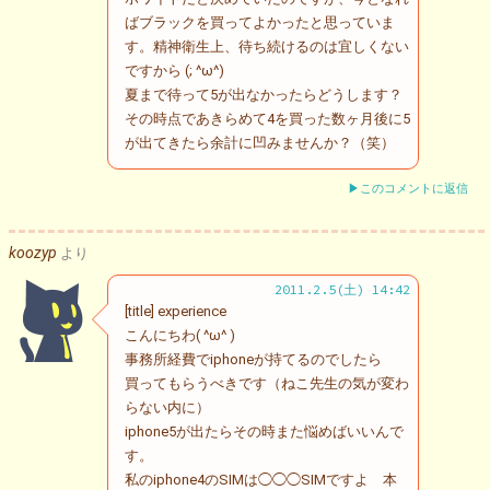
ばブラックを買ってよかったと思っていま
す。精神衛生上、待ち続けるのは宜しくない
ですから (; ^ω^)
夏まで待って5が出なかったらどうします？
その時点であきらめて4を買った数ヶ月後に5
が出てきたら余計に凹みませんか？（笑）
▶このコメントに返信
koozyp
より
2011.2.5(土) 14:42
[title] experience
こんにちわ( ^ω^ )
事務所経費でiphoneが持てるのでしたら
買ってもらうべきです（ねこ先生の気が変わ
らない内に）
iphone5が出たらその時また悩めばいいんで
す。
私のiphone4のSIMは◯◯◯SIMですよ 本