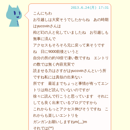
2013.6.24(月) 17:31
こんにちわ
お引越しは大変そうでしたからね あの時期
はyucovinさんは
殆ど幻の人と化していましたね お引越しも
無事に済んで
アクセスもそろそろ元に戻って来そうです
ね 日に9000前後というと
自分の所の約10倍で凄い数ですね エントリ
の数では無く内容充実で
読ませる力はさすがはyucovinさんという所
ですね私には真似の出来ない
所です 最近までちょっと事情が有ってエン
トリは殆ど読んでいないのですが
徐々に読んで行こうと思っています それに
しても良く出来ているブログですから
これからもっとアクセス伸びそうですね こ
れからも楽しいエントリを
ガンガンお願いしますねm(__)m
それでは(^^)