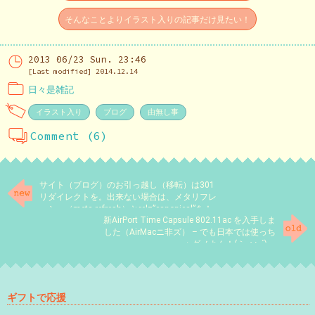
そんなことよりイラスト入りの記事だけ見たい！
2013 06/23 Sun. 23:46
[Last modified] 2014.12.14
日々是雑記
イラスト入り
ブログ
由無し事
Comment (6)
サイト（ブログ）のお引っ越し（移転）は301
リダイレクトを。出来ない場合は、メタリフレ
ッシュ（meta refresh）とrel=”canonical”を！
新AirPort Time Capsule 802.11ac を入手しま
した（AirMacニ非ズ） – でも日本では使っち
ゃダメよん！(｀･ω･´)ゞ
ギフトで応援