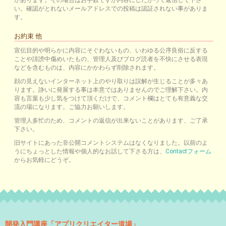
があります。その場合はお手数ですが内容にしたがって返信して下さ
い。確認がとれないメールアドレスでの投稿は認証されない事がありま
す。
お約束 他
宣伝目的や明らかに内容にそぐわないもの、いわゆる公序良俗に反する
ことや誹謗中傷めいたもの、管理人及びブログ読者を不快にさせる表現
などを含むものは、内容にかかわらず削除されます。
顔の見えないインターネット上のやり取りは誤解が生じることが多々あ
ります。諍いに発展する事は本意ではありませんのでご理解下さい。内
容も言葉も少し気をつけて頂くだけで、コメント欄はとても有意義な交
流の場になります。ご協力お願いします。
管理人多忙のため、コメントの返信が出来ないことがあります、ご了承
下さい。
旧サイトにあった非公開コメントシステムはなくなりました。以前のよ
うにちょっとした情報や個人的なお話して下さる方は、
Contactフォーム
からお気軽にどうぞ。
開発入門講座「アプリクリエイター道場」