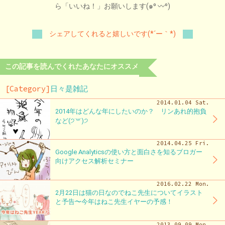
ら「いいね！」お願いします(๑⁰ 〰⁰)
シェアしてくれると嬉しいです(*´ー｀*)
この記事を読んでくれたあなたにオススメ
[Category]
日々是雑記
2014.01.04 Sat.
2014年はどんな年にしたいのか？ リンあれ的抱負
など(੭˙꒳​˙)੭
2014.04.25 Fri.
Google Analyticsの使い方と面白さを知るブロガー
向けアクセス解析セミナー
2016.02.22 Mon.
2月22日は猫の日なのでねこ先生についてイラスト
と予告〜今年はねこ先生イヤーの予感！
2013.09.09 Mon.