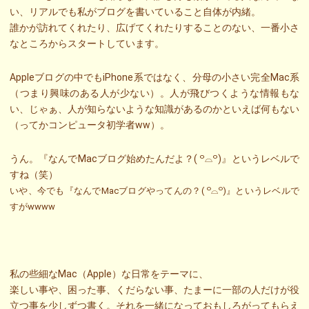
い、リアルでも私がブログを書いていること自体が内緒。
誰かが訪れてくれたり、広げてくれたりすることのない、一番小さ
なところからスタートしています。
Appleブログの中でもiPhone系ではなく、分母の小さい完全Mac系
（つまり興味のある人が少ない）。人が飛びつくような情報もな
い、じゃぁ、人が知らないような知識があるのかといえば何もない
（ってかコンピュータ初学者ww）。
うん。『なんでMacブログ始めたんだよ？( ꒪⌓꒪)』というレベルで
すね（笑）
いや、今でも『なんでMacブログやってんの？( ꒪⌓꒪)』というレベルで
すがwwww
私の些細なMac（Apple）な日常をテーマに、
楽しい事や、困った事、くだらない事、たまーに一部の人だけが役
立つ事を少しずつ書く。それを一緒になっておもしろがってもらえ