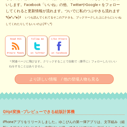
いします。Facebook「いいね」の他、TwitterやGoogle＋をフォロー
してくれると更新情報が流れます。ついでに私のつぶやきも流れます
٩(๑❛ᴗ❛๑)۶
いつも読んでくれてるそこのアナタも、ブックマークした上にさらにいいね
してくれたりしてもいいのよ(/∇＼*)
＊関連ページに飛びます。クリックすることで自動で（勝手に）フォローしたりいい
ねをすることはありません。
より詳しい情報 / 他の登場人物も見る
QHpt変換 -プレビューできる組版計算機
iPhoneアプリをリリースしました。ゆこびんの第一弾アプリは、文字組み（組