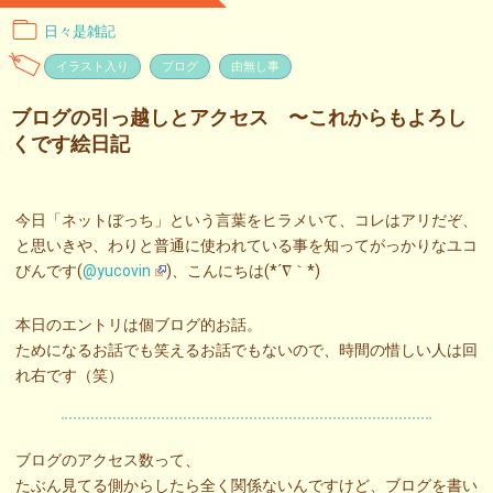
日々是雑記
イラスト入り
ブログ
由無し事
ブログの引っ越しとアクセス 〜これからもよろし
くです絵日記
今日「ネットぼっち」という言葉をヒラメいて、コレはアリだぞ、
と思いきや、わりと普通に使われている事を知ってがっかりなユコ
びんです(
@yucovin
)、こんにちは(*´∇｀*)
本日のエントリは個ブログ的お話。
ためになるお話でも笑えるお話でもないので、時間の惜しい人は回
れ右です（笑）
ブログのアクセス数って、
たぶん見てる側からしたら全く関係ないんですけど、ブログを書い