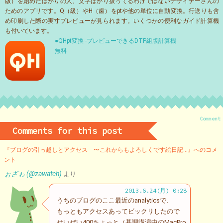
版）を始めたばかりの人、文字ばかり扱ってるわけではないデザイナーさんの
ためのアプリです。Q（級）やH（歯）をptや他の単位に自動変換。行送りも含
め印刷した際の実寸プレビューが見られます。いくつかの便利なガイド計算機
も付いています。
●QHpt変換 -プレビューできるDTP組版計算機
無料
Comment
Comments for this post
『ブログの引っ越しとアクセス 〜これからもよろしくです絵日記…』へのコメ
ント
ぉざゎ (@zawatch)
より
2013.6.24(月) 0:28
うちのブログのここ最近のanalyticsで、
もっともアクセスあってビックリしたので
せいぜい400ちょっと（基調講演中のMacPro