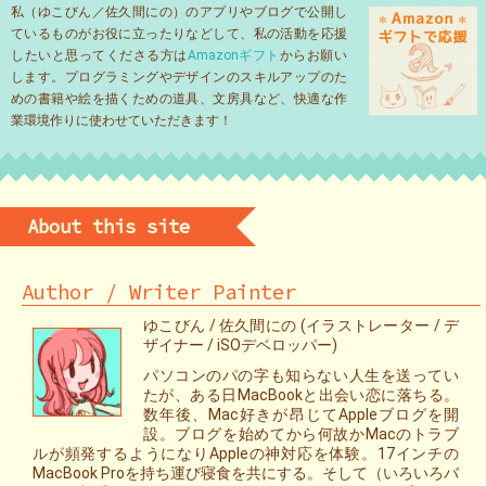
私（ゆこびん／佐久間にの）のアプリやブログで公開し
ているものがお役に立ったりなどして、私の活動を応援
したいと思ってくださる方は
Amazonギフト
からお願い
します。プログラミングやデザインのスキルアップのた
めの書籍や絵を描くための道具、文房具など、快適な作
業環境作りに使わせていただきます！
About this site
Author / Writer Painter
ゆこびん / 佐久間にの (イラストレーター / デ
ザイナー / iSOデベロッパー)
パソコンのパの字も知らない人生を送ってい
たが、ある日MacBookと出会い恋に落ちる。
数年後、Mac好きが昂じてAppleブログを開
設。ブログを始めてから何故かMacのトラブ
ルが頻発するようになりAppleの神対応を体験。17インチの
MacBook Proを持ち運び寝食を共にする。そして（いろいろバ