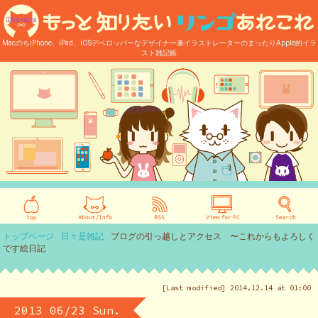
MacのちiPhone、iPad、iOSデベロッパーなデザイナー兼イラストレーターのまったりApple的イラ
スト雑記帳
トップページ
日々是雑記
ブログの引っ越しとアクセス 〜これからもよろしく
です絵日記
[Last modified] 2014.12.14 at 01:00
2013 06/23 Sun.