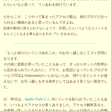
たらいいなと思って、リンあれを続けています。
だからこそ、こうやって集まったアクセス数は、他のブログと比べ
られない価値があると思っているんですよね。
読者の期待に答えられてないようで、失望したというようなコメントを
もらうこともまま事もありますが…^^;）すみません。
「もっと知りたいリンゴあれこれ」のお引っ越しをして３ヶ月弱に
なります。
その前に更新が滞っていたこともあって、すっかりネットの世界か
ら忘れ去られていたみたい。プラス、お世話になっていたブログサ
ービスFC2は.htaccessがいじれないため、301リダイレクトが使
えないで、お引っ越しをする条件としてはあまり良くない状況でし
た。
が、昨日は、
Apple-Styleさん
にリンクを貼られていたこともあ
り、いつもよりアクセスが多くありました。アクセス解析見ると、
全盛期（笑）にはまだまだ及びませんが、やっと以前のような状態