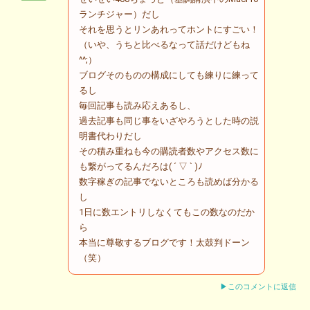
ランチジャー）だし
それを思うとリンあれってホントにすごい！
（いや、うちと比べるなって話だけどもね
^^;）
ブログそのものの構成にしても練りに練って
るし
毎回記事も読み応えあるし、
過去記事も同じ事をいざやろうとした時の説
明書代わりだし
その積み重ねも今の購読者数やアクセス数に
も繋がってるんだろは( ´ ▽ ` )ﾉ
数字稼ぎの記事でないところも読めば分かる
し
1日に数エントリしなくてもこの数なのだか
ら
本当に尊敬するブログです！太鼓判ドーン
（笑）
▶このコメントに返信