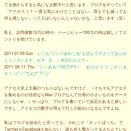
てる側からすると気になる数字だと思います。ブログをやっていて
「アクセスぅ？ 一度も気にかけたことはない。増えても減っても
何も感じない」って人はいないんじゃないかな、と思います（笑）
私も、訪問者数10万の時や、ページビュー100万の時は嬉しくてエ
ントリを挙げています。
2011 01 09 Sun.
いつも”リンゴあれこれ”を読んで下さってありが
とうございます。o(´∀｀)o ～本日の１コマ～
2011 08 11 Thu.
“リンあれ”100万PV！ ありがとうございま
す！ヽ(ﾟ▽ﾟ*)乂(*ﾟ▽ﾟ)ﾉ
アクセス至上主義のつもりはないんですけど、（そもそもアクセス
を集めるのが目的ならMacブログなんて分母の小さいものをテーマ
にしないw、）やっぱり、ブログを書いていて反応があると嬉しい
ですし、アクセスの数字が増えて行くの励みになるんですよね。
私はブログを始めたと言っても、それこそ『ネットぼっち』で、
TwitterもFacebookも知らない、誰も何も繋がってる人なんていな