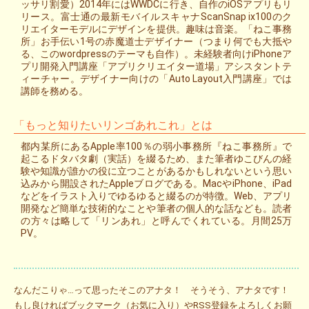
ッサリ割愛）2014年にはWWDCに行き、自作のiOSアプリもリ
リース。富士通の最新モバイルスキャナScanSnap ix100のク
リエイターモデルにデザインを提供。趣味は音楽。「ねこ事務
所」お手伝い1号の赤魔道士デザイナー（つまり何でも大抵や
る、このwordpressのテーマも自作）。未経験者向けiPhoneア
プリ開発入門講座「アプリクリエイター道場」アシスタントテ
ィーチャー。デザイナー向けの「Auto Layout入門講座」では
講師を務める。
「もっと知りたいリンゴあれこれ」とは
都内某所にあるApple率100％の弱小事務所『ねこ事務所』で
起こるドタバタ劇（実話）を綴るため、また筆者ゆこびんの経
験や知識が誰かの役に立つことがあるかもしれないという思い
込みから開設されたAppleブログである。MacやiPhone、iPad
などをイラスト入りでゆるゆると綴るのが特徴。Web、アプリ
開発など簡単な技術的なことや筆者の個人的な話なども。読者
の方々は略して「リンあれ」と呼んでくれている。月間25万
PV。
なんだこりゃ…って思ったそこのアナタ！ そうそう、アナタです！
もし良ければブックマーク（お気に入り）やRSS登録をよろしくお願