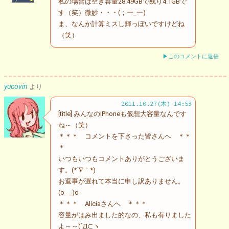
私の場合は空き容量28.49GBで残り4.1GBで
す（笑）微妙・・・(；一_一)
ま、なんか計算ミスし輝っぽいですけどね
（笑）
▶このコメントに返信
yucovin
より
2011.10.27(木) 14:53
[title] みんなのiPhoneも仮想大容量なんです
ね～（笑）
＊＊＊ コメントを下さった皆さんへ ＊＊
＊
いつもいつもコメントありがとうございま
す。(*´∇｀*)
お返事が遅れて本当に申し訳ありません。
(o_ _)o
＊＊＊ Aliciaさんへ ＊＊＊
容量がはみ出ました的なの、私も有りました
よ～～(´Д⊂ヽ