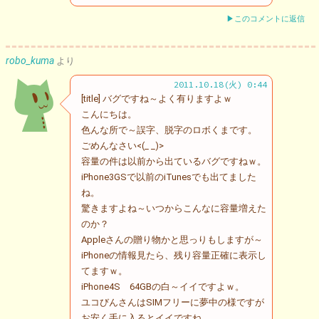
▶このコメントに返信
robo_kuma
より
2011.10.18(火) 0:44
[title] バグですね～よく有りますよｗ
こんにちは。
色んな所で～誤字、脱字のロボくまです。
ごめんなさい<(_ _)>
容量の件は以前から出ているバグですねｗ。
iPhone3GSで以前のiTunesでも出てました
ね。
驚きますよね～いつからこんなに容量増えた
のか？
Appleさんの贈り物かと思っりもしますが～
iPhoneの情報見たら、残り容量正確に表示し
てますｗ。
iPhone4S 64GBの白～イイですよｗ。
ユコびんさんはSIMフリーに夢中の様ですが
お安く手に入るとイイですね。