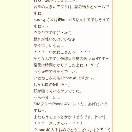
れる予感がしてました～。
容量の大きいアプリは…読み物系とゲームで
すね。
koozypさんはiPhone 4Sを入手で楽しそうで
すね～～
ウラヤマです(｀･ω･´)
動きが軽いのはいいなぁ
早く欲しいなぁ…。
＊＊＊ いぬねこさんへ ＊＊＊
そうなんです、仮想大容量のiPhone 4ですｗ
復元は時間かかりましたよね…(・∀・;)
もう途中で寝そうでした。
いぬねこさんもiPhone 4Sですか～。
しかも白の64(・∀・)
私が狙っているヤツですね。
うらやましい…。
SIMフリーiPhone 4Sエントリ、あげたいで
すね～。
まだもうちょっとかかりそうです。(^◇^;)
＊＊＊ ぎしさんへ ＊＊＊
iPhone 4S入手おめでとうございます(*´∇｀*)