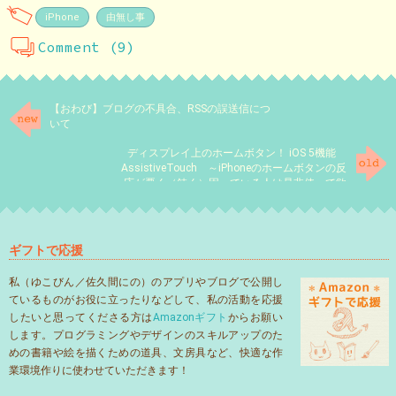
iPhone
由無し事
Comment (9)
【おわび】ブログの不具合、RSSの誤送信につ
いて
ディスプレイ上のホームボタン！ iOS 5機能
AssistiveTouch ～iPhoneのホームボタンの反
応が悪く（鈍く）困っている人は是非使って欲
しい～
ギフトで応援
私（ゆこびん／佐久間にの）のアプリやブログで公開し
ているものがお役に立ったりなどして、私の活動を応援
したいと思ってくださる方は
Amazonギフト
からお願い
します。プログラミングやデザインのスキルアップのた
めの書籍や絵を描くための道具、文房具など、快適な作
業環境作りに使わせていただきます！