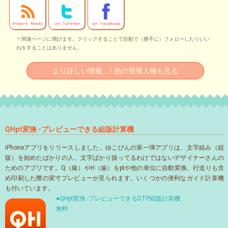
＊関連ページに飛びます。クリックすることで自動で（勝手に）フォローしたりいい
ねをすることはありません。
より詳しい情報 / 他の登場人物も見る
QHpt変換 -プレビューできる組版計算機
iPhoneアプリをリリースしました。ゆこびんの第一弾アプリは、文字組み（組
版）を始めたばかりの人、文字ばかり扱ってるわけではないデザイナーさんの
ためのアプリです。Q（級）やH（歯）をptや他の単位に自動変換。行送りも含
め印刷した際の実寸プレビューが見られます。いくつかの便利なガイド計算機
も付いています。
●QHpt変換 -プレビューできるDTP組版計算機
無料