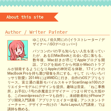
About this site
Author / Writer Painter
ゆこびん / 佐久間にの (イラストレーター / デ
ザイナー / iSOデベロッパー)
パソコンのパの字も知らない人生を送ってい
たが、ある日MacBookと出会い恋に落ちる。
数年後、Mac好きが昂じてAppleブログを開
設。ブログを始めてから何故かMacのトラブ
ルが頻発するようになりAppleの神対応を体験。17インチの
MacBook Proを持ち運び寝食を共にする。そして（いろいろバ
ッサリ割愛）2014年にはWWDCに行き、自作のiOSアプリもリ
リース。富士通の最新モバイルスキャナScanSnap ix100のク
リエイターモデルにデザインを提供。趣味は音楽。「ねこ事務
所」お手伝い1号の赤魔道士デザイナー（つまり何でも大抵や
る、このwordpressのテーマも自作）。未経験者向けiPhoneア
プリ開発入門講座「アプリクリエイター道場」アシスタントテ
ィーチャー。デザイナー向けの「Auto Layout入門講座」では
講師を務める。