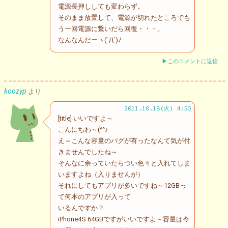
電源長押ししても変わらず。
そのまま放置して、電源が切れたところでも
う一回電源に繋いだら回復・・・。
なんなんだーヽ(`Д´)ﾉ
▶このコメントに返信
koozyp
より
2011.10.18(火) 4:50
[title] いいですよ～
こんにちわ～(^^♪
え～こんな容量のバグが有ったなんて気が付
きませんでしたね～
そんなに余っていたらつい色々と入れてしま
いますよね（入りませんが）
それにしてもアプリが多いですね～12GBっ
て何本のアプリが入って
いるんですか？
iPhone4S 64GBですがいいですよ～容量は今