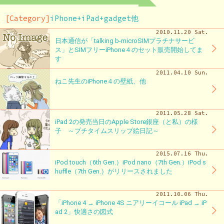
[Category]
iPhone+iPad+gadget他
2010.11.20 Sat.
日本通信が「talking b-microSIMプラチナサービ
ス」とSIMフリーiPhone４のセット販売開始してま
す
2011.04.10 Sun.
ねこ先生のiPhone４の壁紙、他
2011.05.28 Sat.
iPad 2の発売当日のApple Store銀座（と私）の様
子 ～プチタイムスリップ絵日記～
2015.07.16 Thu.
iPod touch（6th Gen.）iPod nano（7th Gen.）iPod s
huffle（7th Gen.）がリリースされました
2011.10.06 Thu.
「iPhone 4 → iPhone 4S ニアリーイコール iPad → iP
ad 2」快適さの図式