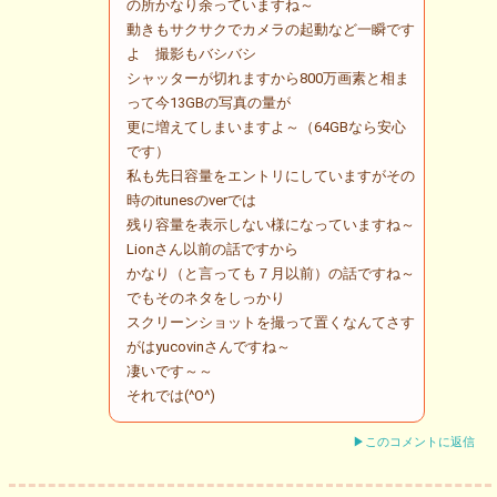
の所かなり余っていますね～
動きもサクサクでカメラの起動など一瞬です
よ 撮影もバシバシ
シャッターが切れますから800万画素と相ま
って今13GBの写真の量が
更に増えてしまいますよ～（64GBなら安心
です）
私も先日容量をエントリにしていますがその
時のitunesのverでは
残り容量を表示しない様になっていますね～
Lionさん以前の話ですから
かなり（と言っても７月以前）の話ですね～
でもそのネタをしっかり
スクリーンショットを撮って置くなんてさす
がはyucovinさんですね～
凄いです～～
それでは(^O^)
▶このコメントに返信