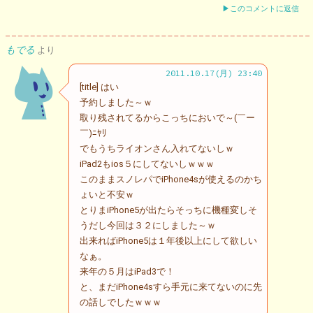
▶このコメントに返信
もでる
より
2011.10.17(月) 23:40
[title] はい
予約しました～ｗ
取り残されてるからこっちにおいで～(￣ー
￣)ﾆﾔﾘ
でもうちライオンさん入れてないしｗ
iPad2もios５にしてないしｗｗｗ
このままスノレパでiPhone4sが使えるのかち
ょいと不安ｗ
とりまiPhone5が出たらそっちに機種変しそ
うだし今回は３２にしました～ｗ
出来ればiPhone5は１年後以上にして欲しい
なぁ。
来年の５月はiPad3で！
と、まだiPhone4sすら手元に来てないのに先
の話しでしたｗｗｗ