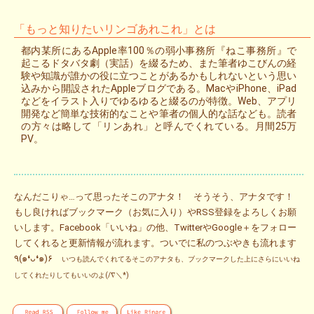
「もっと知りたいリンゴあれこれ」とは
都内某所にあるApple率100％の弱小事務所『ねこ事務所』で
起こるドタバタ劇（実話）を綴るため、また筆者ゆこびんの経
験や知識が誰かの役に立つことがあるかもしれないという思い
込みから開設されたAppleブログである。MacやiPhone、iPad
などをイラスト入りでゆるゆると綴るのが特徴。Web、アプリ
開発など簡単な技術的なことや筆者の個人的な話なども。読者
の方々は略して「リンあれ」と呼んでくれている。月間25万
PV。
なんだこりゃ…って思ったそこのアナタ！ そうそう、アナタです！
もし良ければブックマーク（お気に入り）やRSS登録をよろしくお願
いします。Facebook「いいね」の他、TwitterやGoogle＋をフォロー
してくれると更新情報が流れます。ついでに私のつぶやきも流れます
٩(๑❛ᴗ❛๑)۶
いつも読んでくれてるそこのアナタも、ブックマークした上にさらにいいね
してくれたりしてもいいのよ(/∇＼*)