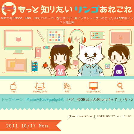
MacのちiPhone、iPad、iOSデベロッパーなデザイナー兼イラストレーターのまったりApple的イラ
スト雑記帳
トップページ
iPhone+iPad+gadget他
バグ…40GB以上のiPhone 4って…(・∀・;)
[Last modified] 2013.06.27 at 15:56
2011 10/17 Mon.