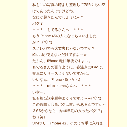
私もこの写真の時より整理して7GBくらい空
けてあったんですけどね。
なにが起きたんでしょうね～？
バグ？
＊＊＊ もでるさんへ ＊＊＊
もうiPhone 4Sの人になっちゃいました
か？…(^◇^;)
スノレパでも大丈夫じゃないですか？
iCloudが使えないだけですよ～ｗ
たぶん、iPhone 5は1年後ですよ～。
もでるさんの言うように、春過ぎにiPadで。
交互にリリースじゃないですかね。
いいなぁ、iPhone 4S(・∀・;)
＊＊＊ robo_kumaさんへ ＊＊＊
いや～、
私も相当誤字脱字まくりですよ～～(^◇^;)
この仮想大容量バグは前からあるんですか～
３GSからなら、結構年期の入ったバグです
ね（笑）
SIMフリーiPhone 4S、そのうち手に入れま