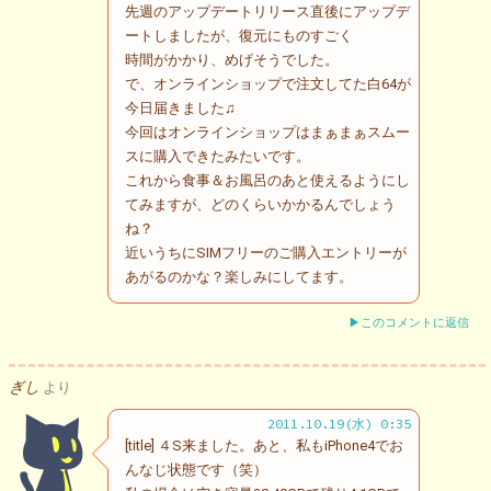
先週のアップデートリリース直後にアップデ
ートしましたが、復元にものすごく
時間がかかり、めげそうでした。
で、オンラインショップで注文してた白64が
今日届きました♫
今回はオンラインショップはまぁまぁスムー
スに購入できたみたいです。
これから食事＆お風呂のあと使えるようにし
てみますが、どのくらいかかるんでしょう
ね？
近いうちにSIMフリーのご購入エントリーが
あがるのかな？楽しみにしてます。
▶このコメントに返信
ぎし
より
2011.10.19(水) 0:35
[title] ４S来ました。あと、私もiPhone4でお
んなじ状態です（笑）