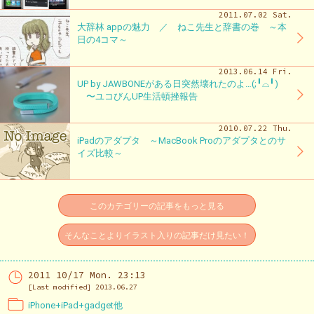
2011.07.02 Sat.
大辞林 appの魅力 ／ ねこ先生と辞書の巻 ～本
日の4コマ～
2013.06.14 Fri.
UP by JAWBONEがある日突然壊れたのよ…(;╹⌓╹)
〜ユコびんUP生活頓挫報告
2010.07.22 Thu.
iPadのアダプタ ～MacBook Proのアダプタとのサ
イズ比較～
このカテゴリーの記事をもっと見る
そんなことよりイラスト入りの記事だけ見たい！
2011 10/17 Mon. 23:13
[Last modified] 2013.06.27
iPhone+iPad+gadget他