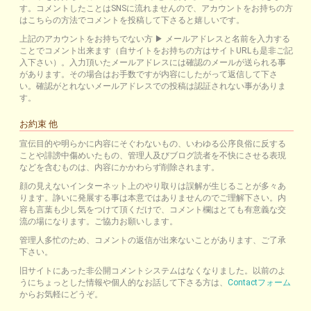
す。コメントしたことはSNSに流れませんので、アカウントをお持ちの方
はこちらの方法でコメントを投稿して下さると嬉しいです。
上記のアカウントをお持ちでない方 ▶ メールアドレスと名前を入力する
ことでコメント出来ます（自サイトをお持ちの方はサイトURLも是非ご記
入下さい）。入力頂いたメールアドレスには確認のメールが送られる事
があります。その場合はお手数ですが内容にしたがって返信して下さ
い。確認がとれないメールアドレスでの投稿は認証されない事がありま
す。
お約束 他
宣伝目的や明らかに内容にそぐわないもの、いわゆる公序良俗に反する
ことや誹謗中傷めいたもの、管理人及びブログ読者を不快にさせる表現
などを含むものは、内容にかかわらず削除されます。
顔の見えないインターネット上のやり取りは誤解が生じることが多々あ
ります。諍いに発展する事は本意ではありませんのでご理解下さい。内
容も言葉も少し気をつけて頂くだけで、コメント欄はとても有意義な交
流の場になります。ご協力お願いします。
管理人多忙のため、コメントの返信が出来ないことがあります、ご了承
下さい。
旧サイトにあった非公開コメントシステムはなくなりました。以前のよ
うにちょっとした情報や個人的なお話して下さる方は、
Contactフォーム
からお気軽にどうぞ。