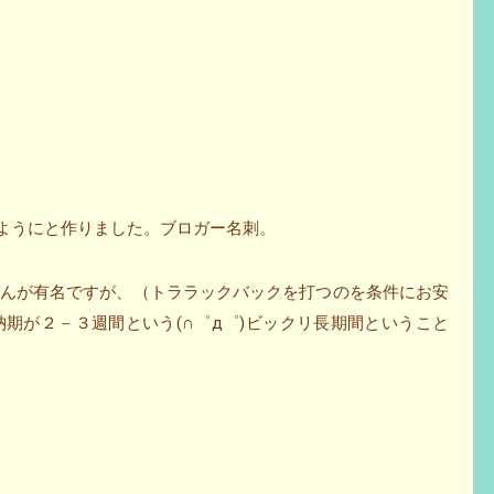
うようにと作りました。ブロガー名刺。
んが有名ですが、（トララックバックを打つのを条件にお安
期が２－３週間という(∩゜д゜)ビックリ長期間ということ