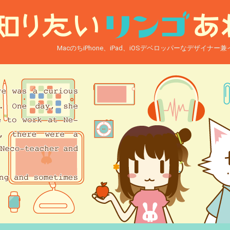
MacのちiPhone、iPad、iOSデベロッパーなデザイナ