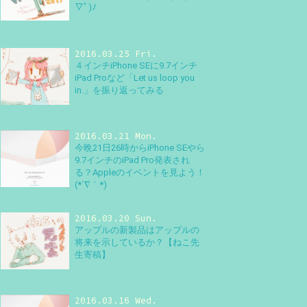
▽ﾟ)ﾉ
2016.03.25 Fri.
４インチiPhone SEに9.7インチ
iPad Proなど「Let us loop you
in.」を振り返ってみる
2016.03.21 Mon.
今晩21日26時からiPhone SEやら
9.7インチのiPad Pro発表され
る？Appleのイベントを見よう！
(*´∇｀*)
2016.03.20 Sun.
アップルの新製品はアップルの
将来を示しているか？【ねこ先
生寄稿】
2016.03.16 Wed.