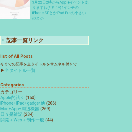
3月22日2時からAppleイベントあ
りますね(*´∇｀*)4インチの
iPhone SEとかiPad Proの小さい
のとか
記事一覧リンク
list of All Posts
今までの記事を全タイトルをサムネル付きで
▶
全タイトル一覧
Categories
カテゴリー
Apple的諸々
(150)
iPhone+iPad+gadget他
(286)
Mac+App+周辺機器
(269)
日々是雑記
(234)
開発＋Web＋制作一般
(44)