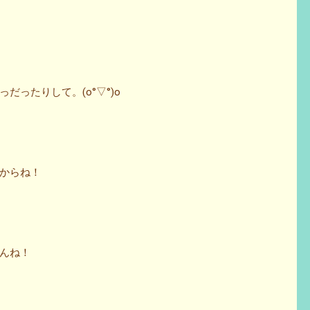
ったりして。(o°▽°)o
からね！
んね！