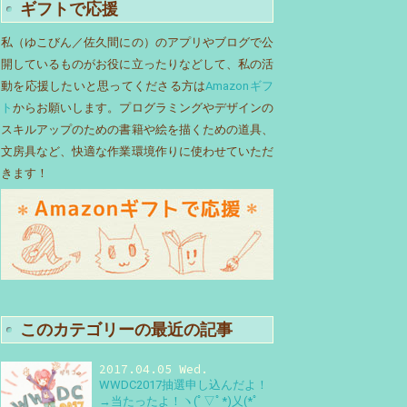
ギフトで応援
私（ゆこびん／佐久間にの）のアプリやブログで公
開しているものがお役に立ったりなどして、私の活
動を応援したいと思ってくださる方は
Amazonギフ
ト
からお願いします。プログラミングやデザインの
スキルアップのための書籍や絵を描くための道具、
文房具など、快適な作業環境作りに使わせていただ
きます！
このカテゴリーの最近の記事
2017.04.05 Wed.
WWDC2017抽選申し込んだよ！
→当たったよ！ヽ(ﾟ▽ﾟ*)乂(*ﾟ