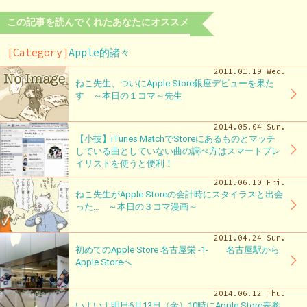
この記事を読んでくれたあなたにオススメ
[Category]
Apple的諸々
2011.01.19 Wed.
ねこ先生、ついにApple Store銀座デビューを果た
す ～本日の１コマ～先生
2014.05.04 Sun.
【小技】iTunes MatchでStoreにあるものとマッチ
している曲としていない曲の調べ方はスマートプレ
イリストを使うと便利！
2011.06.10 Fri.
ねこ先生がApple Storeの会計時にスタイラスと出会
った… ～本日の３コマ漫画～
2011.04.24 Sun.
初めてのApple Store 名古屋栄 -1- 名古屋駅から
Apple Storeへ
2014.06.12 Thu.
いよいよ明日6月13日（金）10時にApple Store表参