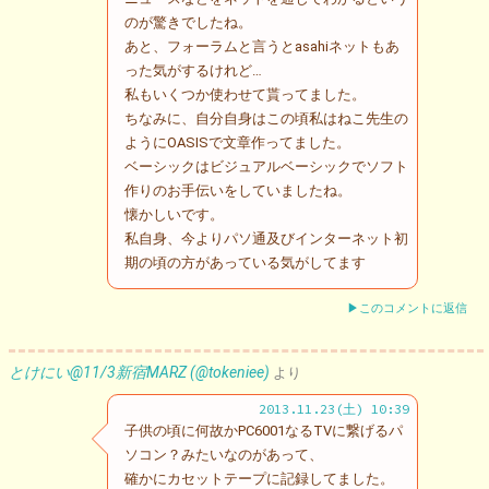
のが驚きでしたね。
あと、フォーラムと言うとasahiネットもあ
った気がするけれど…
私もいくつか使わせて貰ってました。
ちなみに、自分自身はこの頃私はねこ先生の
ようにOASISで文章作ってました。
ベーシックはビジュアルベーシックでソフト
作りのお手伝いをしていましたね。
懐かしいです。
私自身、今よりパソ通及びインターネット初
期の頃の方があっている気がしてます
▶このコメントに返信
とけにい@11/3新宿MARZ (@tokeniee)
より
2013.11.23(土) 10:39
子供の頃に何故かPC6001なるTVに繋げるパ
ソコン？みたいなのがあって、
確かにカセットテープに記録してました。