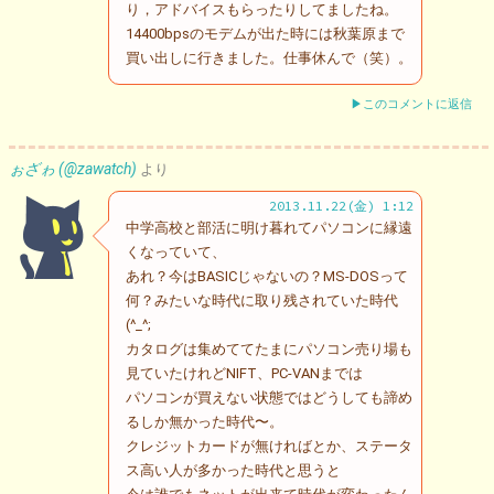
り，アドバイスもらったりしてましたね。
14400bpsのモデムが出た時には秋葉原まで
買い出しに行きました。仕事休んで（笑）。
▶このコメントに返信
ぉざゎ (@zawatch)
より
2013.11.22(金) 1:12
中学高校と部活に明け暮れてパソコンに縁遠
くなっていて、
あれ？今はBASICじゃないの？MS-DOSって
何？みたいな時代に取り残されていた時代
(^_^;
カタログは集めててたまにパソコン売り場も
見ていたけれどNIFT、PC-VANまでは
パソコンが買えない状態ではどうしても諦め
るしか無かった時代〜。
クレジットカードが無ければとか、ステータ
ス高い人が多かった時代と思うと