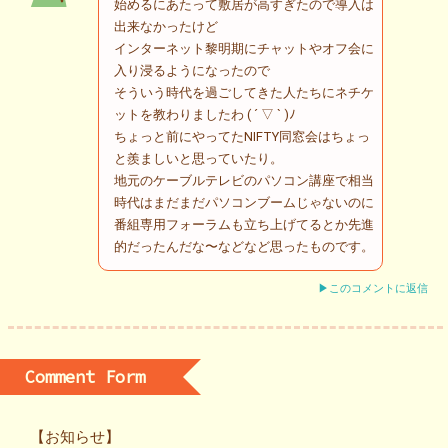
始めるにあたって敷居が高すぎたので導入は
出来なかったけど
インターネット黎明期にチャットやオフ会に
入り浸るようになったので
そういう時代を過ごしてきた人たちにネチケ
ットを教わりましたわ ( ´ ▽ ` )ﾉ
ちょっと前にやってたNIFTY同窓会はちょっ
と羨ましいと思っていたり。
地元のケーブルテレビのパソコン講座で相当
時代はまだまだパソコンブームじゃないのに
番組専用フォーラムも立ち上げてるとか先進
的だったんだな〜などなど思ったものです。
▶このコメントに返信
Comment Form
【お知らせ】