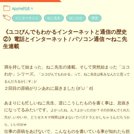
Apple的諸々
インターネット
ねこ先生
ゆこわか
歴史
《ユコびんでもわかるインターネットと通信の歴史
②》電話とインターネット / パソコン通信 〜ねこ先
生連載
満を持して始まった、ねこ先生の連載。そして突然始まった「ユコ
わか」シリーズ。
「ユコびんでもわかる」って、ねこ先生は私をなんだと思って
るんだろるか(；∀；)ﾉ
２回目の原稿がリンあれに届きました (σ´∪｀σ)
あまりにも忙しいねこ先生、逆にこうしたものを書く事は、息抜き
になってるみたいです。
よかったね。ん？よかったのか？その分休んでくれた
方が…いやいや、どうせスキマ時間は休まないでパズドラとかしちゃうんだろうか
ら、いいのかw
仕事の原稿をあげないで、こんなものを書いている事が知れたら担