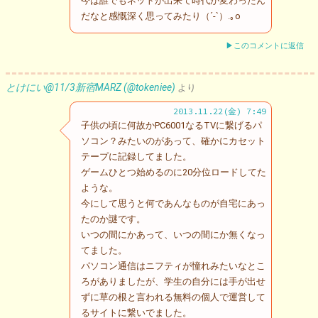
今は誰でもネットが出来て時代が変わったん
だなと感慨深く思ってみたり（´-`）.｡o
▶このコメントに返信
とけにい@11/3新宿MARZ (@tokeniee)
より
2013.11.22(金) 7:49
子供の頃に何故かPC6001なるTVに繋げるパ
ソコン？みたいのがあって、確かにカセット
テープに記録してました。
ゲームひとつ始めるのに20分位ロードしてた
ような。
今にして思うと何であんなものが自宅にあっ
たのか謎です。
いつの間にかあって、いつの間にか無くなっ
てました。
パソコン通信はニフティが憧れみたいなとこ
ろがありましたが、学生の自分には手が出せ
ずに草の根と言われる無料の個人で運営して
るサイトに繋いでました。