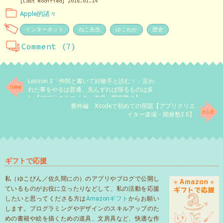
[Last modified] 2016.01.14
Apple的諸々
インターネット
ねこ先生
ゆこわか
歴史
Comment (7)
Lesson 3「仲間と書いて好敵手と読む！」言わ
れた事をやるは普通、先んずれば得るものは多
し【アプリクリエイター道場・開発塾３】
番外編 Xcodeで初めての宿題【アプリクリエ
イター道場・開発塾2.5】
ギフトで応援
私（ゆこびん／佐久間にの）のアプリやブログで公開し
ているものがお役に立ったりなどして、私の活動を応援
したいと思ってくださる方は
Amazonギフト
からお願い
します。プログラミングやデザインのスキルアップのた
めの書籍や絵を描くための道具、文房具など、快適な作