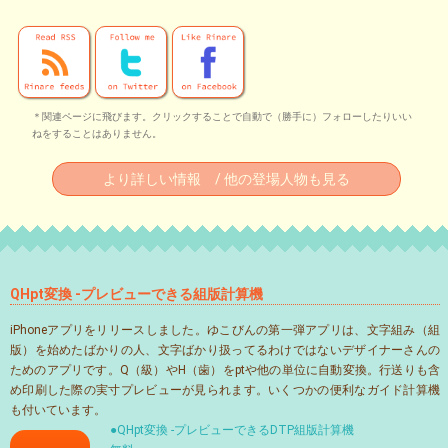
＊関連ページに飛びます。クリックすることで自動で（勝手に）フォローしたりいい
ねをすることはありません。
より詳しい情報 / 他の登場人物も見る
QHpt変換 -プレビューできる組版計算機
iPhoneアプリをリリースしました。ゆこびんの第一弾アプリは、文字組み（組
版）を始めたばかりの人、文字ばかり扱ってるわけではないデザイナーさんの
ためのアプリです。Q（級）やH（歯）をptや他の単位に自動変換。行送りも含
め印刷した際の実寸プレビューが見られます。いくつかの便利なガイド計算機
も付いています。
●QHpt変換 -プレビューできるDTP組版計算機