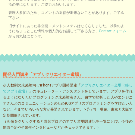
流の場になります。ご協力お願いします。
管理人多忙のため、コメントの返信が出来ないことがあります、ご了承
下さい。
旧サイトにあった非公開コメントシステムはなくなりました。以前のよ
うにちょっとした情報や個人的なお話して下さる方は、
Contactフォーム
からお気軽にどうぞ。
開発入門講座「アプリクリエイター道場」
少人数制の未経験向けiPhoneアプリ開発講座「
アプリクリエイター道場（略し
てアプリ道場）
」のキュレーター・アシスタントをしています。アプリを作れ
るようになりたいプログラミング未経験者さん、独学で挫折した人やエンジニ
アさんとのコミュニケーションのためiOSアプリのプログラミングを学びたい人
など、今までいろいろな方が受講されています。ヽ('ヮ'*)ゝ現在、東京と大阪で
定期開催されています。
（画像をクリックすると講師ブログのアプリ道場関連記事一覧にとび、今後の
開講予定や卒業生インタビューなどがチェックできます。）