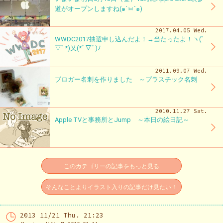
道がオープンしますね(๑´ㅂ`๑)
2017.04.05 Wed.
WWDC2017抽選申し込んだよ！→当たったよ！ヽ(ﾟ
▽ﾟ*)乂(*ﾟ▽ﾟ)ﾉ
2011.09.07 Wed.
ブロガー名刺を作りました ～プラスチック名刺
2010.11.27 Sat.
Apple TVと事務所とJump ～本日の絵日記～
このカテゴリーの記事をもっと見る
そんなことよりイラスト入りの記事だけ見たい！
2013 11/21 Thu. 21:23