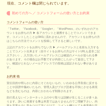
現在、コメント欄は閉じられています。
初めての方へ ／ コメントフォームの使い方とお約束
コメントフォームの使い方
「Twitter」「Facebook」「Google+」「WordPress」のいずれかのアカ
ウントをお持ちの方 ▶ 各アカウントと連携することでコメントできま
す。コメントしたことはSNSに流れませんので、アカウントをお持ちの方
はこちらの方法でコメントを投稿して下さると嬉しいです。
上記のアカウントをお持ちでない方 ▶ メールアドレスと名前を入力する
ことでコメント出来ます（自サイトをお持ちの方はサイトURLも是非ご記
入下さい）。入力頂いたメールアドレスには確認のメールが送られる事
があります。その場合はお手数ですが内容にしたがって返信して下さ
い。確認がとれないメールアドレスでの投稿は認証されない事がありま
す。
お約束 他
宣伝目的や明らかに内容にそぐわないもの、いわゆる公序良俗に反する
ことや誹謗中傷めいたもの、管理人及びブログ読者を不快にさせる表現
などを含むものは、内容にかかわらず削除されます。
顔の見えないインターネット上のやり取りは誤解が生じることが多々あ
ります。諍いに発展する事は本意ではありませんのでご理解下さい。内
容も言葉も少し気をつけて頂くだけで、コメント欄はとても有意義な交