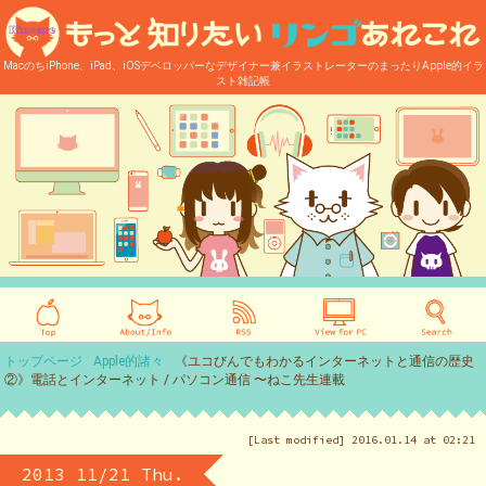
MacのちiPhone、iPad、iOSデベロッパーなデザイナー兼イラストレーターのまったりApple的イラ
スト雑記帳
トップページ
Apple的諸々
《ユコびんでもわかるインターネットと通信の歴史
②》電話とインターネット / パソコン通信 〜ねこ先生連載
[Last modified] 2016.01.14 at 02:21
2013 11/21 Thu.