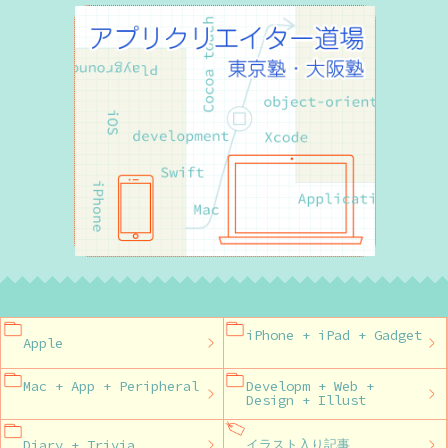
iPhone + iPad + Gadget
Apple
Mac + App + Peripheral
Developm + Web +
Design + Illust
Diary + Trivia
イラスト入り記事