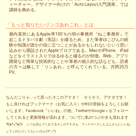
ィーチャー。デザイナー向けの「Auto Layout入門講座」では
講師を務める。
「もっと知りたいリンゴあれこれ」とは
都内某所にあるApple率100％の弱小事務所『ねこ事務所』で
起こるドタバタ劇（実話）を綴るため、また筆者ゆこびんの経
験や知識が誰かの役に立つことがあるかもしれないという思い
込みから開設されたAppleブログである。MacやiPhone、iPad
などをイラスト入りでゆるゆると綴るのが特徴。Web、アプリ
開発など簡単な技術的なことや筆者の個人的な話なども。読者
の方々は略して「リンあれ」と呼んでくれている。月間25万
PV。
なんだこりゃ…って思ったそこのアナタ！ そうそう、アナタです！
もし良ければブックマーク（お気に入り）やRSS登録をよろしくお願
いします。Facebook「いいね」の他、TwitterやGoogle＋をフォロー
してくれると更新情報が流れます。ついでに私のつぶやきも流れます
٩(๑❛ᴗ❛๑)۶
いつも読んでくれてるそこのアナタも、ブックマークした上にさらにいいね
してくれたりしてもいいのよ(/∇＼*)