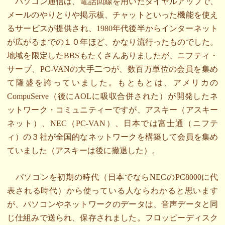
パソコン通信は、電話回線を用いたダイヤルアップで、
メールのやりとりや掲示板、チャットといった機能を使え
るサービスが提供され、1980年代後半からインターネット
が広がるまでの１０年ほど、かなり流行ったものでした。
地域を限定したBBSもたくさんありましたが、ニフティ・
サーブ、PC-VANの大手二つが、数百万単位の会員を集め
て隆盛を誇っていました。もともとは、アメリカの
CompuServe（後にAOLに吸収合併された）が開発したネ
ットワーク・コミュニティーですが、アスキー（アスキー
ネット）、NEC（PC-VAN）、日本では富士通（ニフテ
ィ）の３社が全国的なネットワークを構築して会員を集め
ていました（アスキーは後に撤退した）。
パソコンを初期の時代（日本でならNECのPC8000に代
表される時代）から使っている人ならわかると思います
が、パソコンやネットワークのデータは、音声データと同
じ仕組みで送られ、保存されました。フロッピーディスク