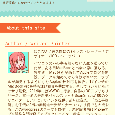
業環境作りに使わせていただきます！
About this site
Author / Writer Painter
ゆこびん / 佐久間にの (イラストレーター / デ
ザイナー / iSOデベロッパー)
パソコンのパの字も知らない人生を送ってい
たが、ある日MacBookと出会い恋に落ちる。
数年後、Mac好きが昂じてAppleブログを開
設。ブログを始めてから何故かMacのトラブ
ルが頻発するようになりAppleの神対応を体験。17インチの
MacBook Proを持ち運び寝食を共にする。そして（いろいろバ
ッサリ割愛）2014年にはWWDCに行き、自作のiOSアプリもリ
リース。富士通の最新モバイルスキャナScanSnap ix100のク
リエイターモデルにデザインを提供。趣味は音楽。「ねこ事務
所」お手伝い1号の赤魔道士デザイナー（つまり何でも大抵や
る、このwordpressのテーマも自作）。未経験者向けiPhoneア
プリ開発入門講座「アプリクリエイター道場」アシスタントテ