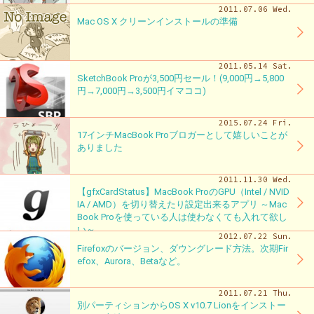
2011.07.06 Wed.
Mac OS X クリーンインストールの準備
2011.05.14 Sat.
SketchBook Proが3,500円セール！(9,000円→5,800
円→7,000円→3,500円イマココ)
2015.07.24 Fri.
17インチMacBook Proブロガーとして嬉しいことが
ありました
2011.11.30 Wed.
【gfxCardStatus】MacBook ProのGPU（Intel / NVID
IA / AMD）を切り替えたり設定出来るアプリ ～Mac
Book Proを使っている人は使わなくても入れて欲し
い～
2012.07.22 Sun.
Firefoxのバージョン、ダウングレード方法。次期Fir
efox、Aurora、Betaなど。
2011.07.21 Thu.
別パーティションからOS X v10.7 Lionをインストー