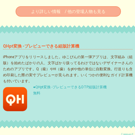
より詳しい情報 / 他の登場人物も見る
QHpt変換 -プレビューできる組版計算機
iPhoneアプリをリリースしました。ゆこびんの第一弾アプリは、文字組み（組
版）を始めたばかりの人、文字ばかり扱ってるわけではないデザイナーさんの
ためのアプリです。Q（級）やH（歯）をptや他の単位に自動変換。行送りも含
め印刷した際の実寸プレビューが見られます。いくつかの便利なガイド計算機
も付いています。
●QHpt変換 -プレビューできるDTP組版計算機
無料
Comment