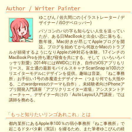
Author / Writer Painter
ゆこびん / 佐久間にの (イラストレーター / デ
ザイナー / iSOデベロッパー)
パソコンのパの字も知らない人生を送ってい
たが、ある日MacBookと出会い恋に落ちる。
数年後、Mac好きが昂じてAppleブログを開
設。ブログを始めてから何故かMacのトラブ
ルが頻発するようになりAppleの神対応を体験。17インチの
MacBook Proを持ち運び寝食を共にする。そして（いろいろバ
ッサリ割愛）2014年にはWWDCに行き、自作のiOSアプリもリ
リース。富士通の最新モバイルスキャナScanSnap ix100のク
リエイターモデルにデザインを提供。趣味は音楽。「ねこ事務
所」お手伝い1号の赤魔道士デザイナー（つまり何でも大抵や
る、このwordpressのテーマも自作）。未経験者向けiPhoneア
プリ開発入門講座「アプリクリエイター道場」アシスタントテ
ィーチャー。デザイナー向けの「Auto Layout入門講座」では
講師を務める。
「もっと知りたいリンゴあれこれ」とは
都内某所にあるApple率100％の弱小事務所『ねこ事務所』で
起こるドタバタ劇（実話）を綴るため、また筆者ゆこびんの経