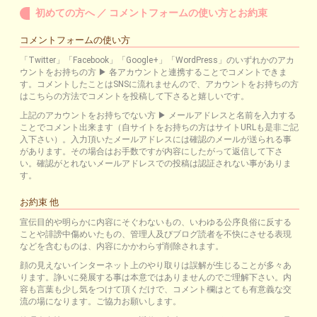
初めての方へ ／ コメントフォームの使い方とお約束
コメントフォームの使い方
「Twitter」「Facebook」「Google+」「WordPress」のいずれかのアカ
ウントをお持ちの方 ▶ 各アカウントと連携することでコメントできま
す。コメントしたことはSNSに流れませんので、アカウントをお持ちの方
はこちらの方法でコメントを投稿して下さると嬉しいです。
上記のアカウントをお持ちでない方 ▶ メールアドレスと名前を入力する
ことでコメント出来ます（自サイトをお持ちの方はサイトURLも是非ご記
入下さい）。入力頂いたメールアドレスには確認のメールが送られる事
があります。その場合はお手数ですが内容にしたがって返信して下さ
い。確認がとれないメールアドレスでの投稿は認証されない事がありま
す。
お約束 他
宣伝目的や明らかに内容にそぐわないもの、いわゆる公序良俗に反する
ことや誹謗中傷めいたもの、管理人及びブログ読者を不快にさせる表現
などを含むものは、内容にかかわらず削除されます。
顔の見えないインターネット上のやり取りは誤解が生じることが多々あ
ります。諍いに発展する事は本意ではありませんのでご理解下さい。内
容も言葉も少し気をつけて頂くだけで、コメント欄はとても有意義な交
流の場になります。ご協力お願いします。