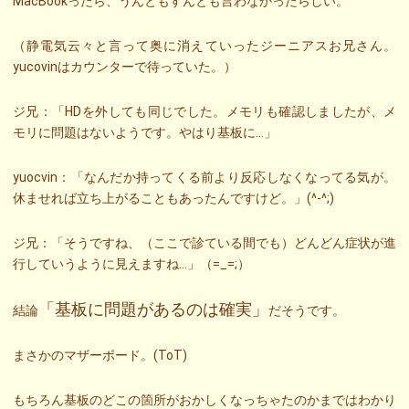
MacBookったら、うんともすんとも言わなかったらしい。
（静電気云々と言って奥に消えていったジーニアスお兄さん。
yucovinはカウンターで待っていた。）
ジ兄：「HDを外しても同じでした。メモリも確認しましたが、メ
モリに問題はないようです。やはり基板に…」
yuocvin：「なんだか持ってくる前より反応しなくなってる気が。
休ませれば立ち上がることもあったんですけど。」(^-^;)
ジ兄：「そうですね、（ここで診ている間でも）どんどん症状が進
行していうように見えますね…」（=_=;）
「基板に問題があるのは確実」
結論
だそうです。
まさかのマザーボード。(ToT)
もちろん基板のどこの箇所がおかしくなっちゃたのかまではわかり