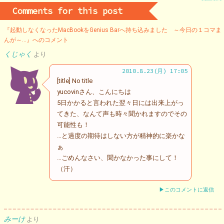
Comments for this post
『起動しなくなったMacBookをGenius Barへ持ち込みました ～今日の１コマま
んが～…』へのコメント
くじゃく
より
2010.8.23(月) 17:05
[title] No title
yucovinさん、こんにちは
5日かかると言われた翌々日には出来上がっ
てきた、なんて声も時々聞かれますのでその
可能性も！
…と過度の期待はしない方が精神的に楽かな
ぁ
…ごめんなさい、聞かなかった事にして！
（汗）
▶このコメントに返信
みーけ
より