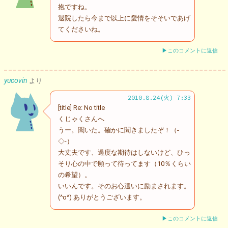
抱ですね。
退院したら今まで以上に愛情をそそいであげ
てくださいね。
▶このコメントに返信
yucovin
より
2010.8.24(火) 7:33
[title] Re: No title
くじゃくさんへ
うー。聞いた。確かに聞きましたぞ！（-
◇-）
大丈夫です、過度な期待はしないけど、ひっ
そり心の中で願って待ってます（10％くらい
の希望）。
いいんです。そのお心遣いに励まされます。
(^o^) ありがとうございます。
▶このコメントに返信