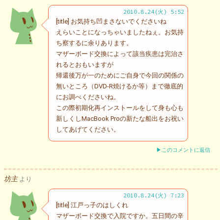
2010.8.24(火) 5:52
[title] お気持ち凹まさないでくださいね
えらいことになっちゃいましたねぇ。お気持
ち察するに余りあります。
マザーボード交換によって該当疾患は完治さ
れるとおもいますが
帰還後万が一のためにご自身で今回の関係の
無いところ（DVD-R焼けるか等）まで徹底的
にお調べくださいね。
この際初期化再インストールをして身も心も
新しくしMacBook Proの新たな船出をお祝い
してあげてください。
▶このコメントに返信
坊主
より
2010.8.24(火) 7:23
[title] 江戸っ子のはしくれ
マザーボード交換で入院ですか。五日間の辛