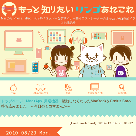
MacのちiPhone、iPad、iOSデベロッパーなデザイナー兼イラストレーターのまったりApple的イラ
スト雑記帳
トップページ
Mac+App+周辺機器
起動しなくなったMacBookをGenius Barへ
持ち込みました ～今日の１コマまんが～
[Last modified] 2014.12.14 at 01:32
2010 08/23 Mon.