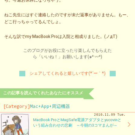
ら。今週お休みになっちゃう。
ねこ先生にはすぐ連絡したのですが未だ返事がありません。もー、
どこ行っちゃってるんでしょ。
そんな訳でmy MacBook Proは入院と相成りました。(ノдT)
このブログがお役に立ったり楽しんでもらえた
ら「いいね！」お願いします(๑⁰ 〰⁰)
シェアしてくれると嬉しいです(*´ー｀*)
この記事を読んでくれたあなたにオススメ
[Category]
Mac+App+周辺機器
2010.11.09 Tue.
MacBook ProとMagSafe電源アダプタとyucovinと
いう組み合わせの悲劇 ～今朝の3コマまんが～