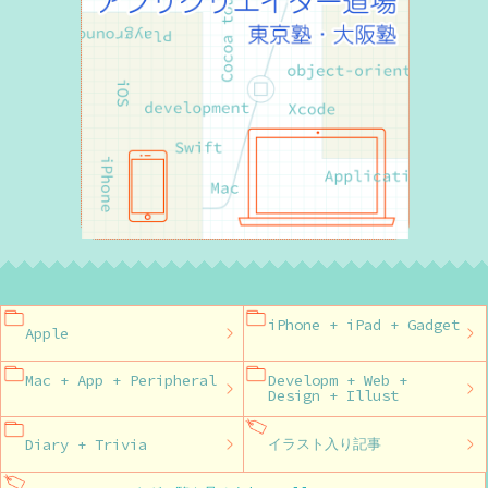
iPhone + iPad + Gadget
Apple
Mac + App + Peripheral
Developm + Web +
Design + Illust
Diary + Trivia
イラスト入り記事