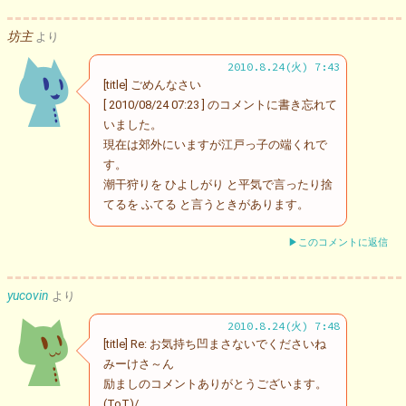
坊主
より
2010.8.24(火) 7:43
[title] ごめんなさい
[ 2010/08/24 07:23 ] のコメントに書き忘れて
いました。
現在は郊外にいますが江戸っ子の端くれで
す。
潮干狩りを ひよしがり と平気で言ったり捨
てるを ふてる と言うときがあります。
▶このコメントに返信
yucovin
より
2010.8.24(火) 7:48
[title] Re: お気持ち凹まさないでくださいね
みーけさ～ん
励ましのコメントありがとうございます。
(ToT)/