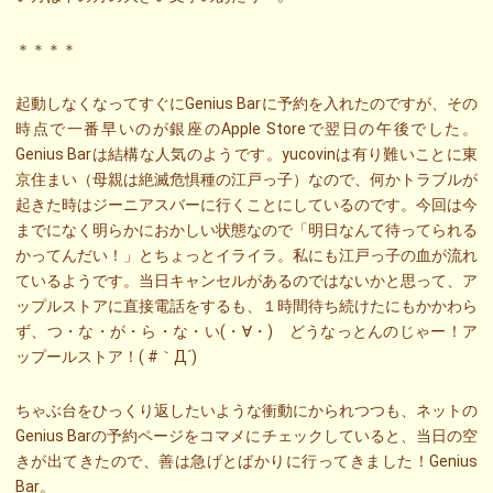
＊＊＊＊
起動しなくなってすぐにGenius Barに予約を入れたのですが、その
時点で一番早いのが銀座のApple Storeで翌日の午後でした。
Genius Barは結構な人気のようです。yucovinは有り難いことに東
京住まい（母親は絶滅危惧種の江戸っ子）なので、何かトラブルが
起きた時はジーニアスバーに行くことにしているのです。今回は今
までになく明らかにおかしい状態なので「明日なんて待ってられる
かってんだい！」とちょっとイライラ。私にも江戸っ子の血が流れ
ているようです。当日キャンセルがあるのではないかと思って、ア
ップルストアに直接電話をするも、１時間待ち続けたにもかかわら
ず、つ・な・が・ら・な・い(・∀・) どうなっとんのじゃー！ア
ップールストア！( #｀Д´)
ちゃぶ台をひっくり返したいような衝動にかられつつも、ネットの
Genius Barの予約ページをコマメにチェックしていると、当日の空
きが出てきたので、善は急げとばかりに行ってきました！Genius
Bar。