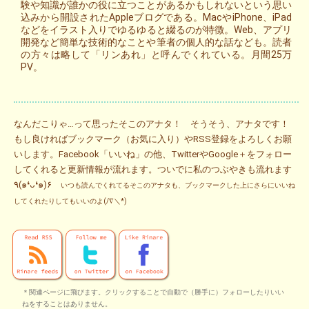
験や知識が誰かの役に立つことがあるかもしれないという思い
込みから開設されたAppleブログである。MacやiPhone、iPad
などをイラスト入りでゆるゆると綴るのが特徴。Web、アプリ
開発など簡単な技術的なことや筆者の個人的な話なども。読者
の方々は略して「リンあれ」と呼んでくれている。月間25万
PV。
なんだこりゃ…って思ったそこのアナタ！ そうそう、アナタです！
もし良ければブックマーク（お気に入り）やRSS登録をよろしくお願
いします。Facebook「いいね」の他、TwitterやGoogle＋をフォロー
してくれると更新情報が流れます。ついでに私のつぶやきも流れます
٩(๑❛ᴗ❛๑)۶
いつも読んでくれてるそこのアナタも、ブックマークした上にさらにいいね
してくれたりしてもいいのよ(/∇＼*)
＊関連ページに飛びます。クリックすることで自動で（勝手に）フォローしたりいい
ねをすることはありません。