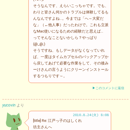
そうなんです、えらいこっちゃです。でも、
わりと皆さん何かのトラブルは体験してるも
んなんですよね…。今までは「へ～大変だ
な」（←他人事）だったわけで。これも立派
なMac使いになるための経験だと思えば…
ってそんなことないかしら？やっぱり
(@_@;)
そうですね、もしデータがなくなっていれ
ば、一度はタイムカプセルのバックアップか
ら戻してあげて必要な作業をして、その後み
ーけさんの言うようにクリーンインストール
するつもりです～。
▶このコメントに返信
yucovin
より
2010.8.24(火) 8:08
[title] Re: 江戸っ子のはしくれ
坊主さんへ