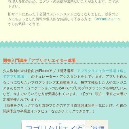
管理人多忙のため、コメントの返信が出来ないことがあります、ご了承
下さい。
旧サイトにあった非公開コメントシステムはなくなりました。以前のよ
うにちょっとした情報や個人的なお話して下さる方は、
Contactフォーム
からお気軽にどうぞ。
開発入門講座「アプリクリエイター道場」
少人数制の未経験向けiPhoneアプリ開発講座「
アプリクリエイター道場（略し
てアプリ道場）
」のキュレーター・アシスタントをしています。アプリを作れ
るようになりたいプログラミング未経験者さん、独学で挫折した人やエンジニ
アさんとのコミュニケーションのためiOSアプリのプログラミングを学びたい人
など、今までいろいろな方が受講されています。ヽ('ヮ'*)ゝ現在、東京と大阪で
定期開催されています。
（画像をクリックすると講師ブログのアプリ道場関連記事一覧にとび、今後の
開講予定や卒業生インタビューなどがチェックできます。）