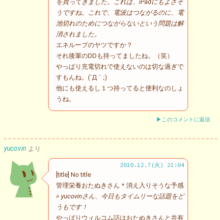
を買ってきました。これは、iPadにもよさそ
うですね。これで、電波はつながるのに、電
池切れのためにつながらないという問題は解
消されました。
エネループのヤツですか？
それ後輩のDDも持ってましたね。（笑）
やっぱり充電切れで使えないのは切な過ぎで
すもんね。(´Д｀;)
他にも使えるし１つ持ってると便利なのしょ
うね。
▶このコメントに返信
yucovin
より
2010.12.7(火) 21:04
[title] No title
管理栄養おたぬきさん＊消え入りそうな予感
> yucovinさん、今日もタイムリーな話題をど
うもです！
やっぱりウィルコム話はおたぬきさんと共有