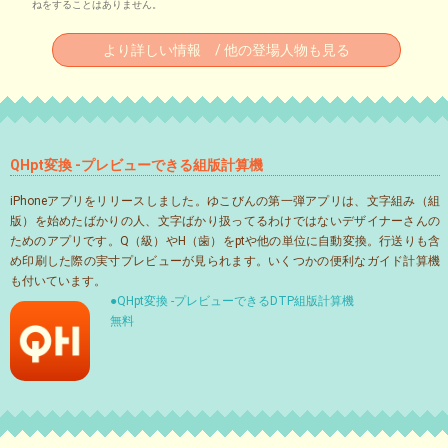
ねをすることはありません。
より詳しい情報 / 他の登場人物も見る
QHpt変換 -プレビューできる組版計算機
iPhoneアプリをリリースしました。ゆこびんの第一弾アプリは、文字組み（組
版）を始めたばかりの人、文字ばかり扱ってるわけではないデザイナーさんの
ためのアプリです。Q（級）やH（歯）をptや他の単位に自動変換。行送りも含
め印刷した際の実寸プレビューが見られます。いくつかの便利なガイド計算機
も付いています。
●QHpt変換 -プレビューできるDTP組版計算機
無料