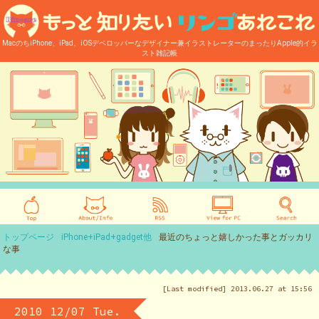
MacのちiPhone、iPad、iOSデベロッパーなデザイナー兼イラストレーターのまったりApple的イラ
スト雑記帳
トップページ
iPhone+iPad+gadget他
最近のちょっと嬉しかった事とガッカリ
な事
[Last modified] 2013.06.27 at 15:56
2010 12/07 Tue.