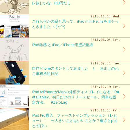
レ欲しいな…100円だし
2013.11.13 Wed.
これも何かの縁と思って、iPad mini Retinaをポチっ
ときました ヽ(‘ヮ’*)ゝ
2011.06.03 Fri.
iPad雑感 と iPad／iPhone用壁紙配布
2012.07.31 Tue.
自作iPhoneスタンドしてみました と おまけのね
こ事務所絵日記
2014.12.19 Fri.
iPadやiPhoneがMacの外部ディスプレイになる「Du
et Display」初日だけのリリースセール、簡単な設
定方法。 #ZeroLag
2015.11.13 Fri.
iPad Pro購入、ファーストインプレッション（レビ
ュー）！ 〜大きいことはいいことか？重さとppi
との戦い