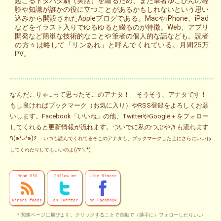
起こるドタバタ劇（実話）を綴るため、また筆者ゆこびんの経
験や知識が誰かの役に立つことがあるかもしれないという思い
込みから開設されたAppleブログである。MacやiPhone、iPad
などをイラスト入りでゆるゆると綴るのが特徴。Web、アプリ
開発など簡単な技術的なことや筆者の個人的な話なども。読者
の方々は略して「リンあれ」と呼んでくれている。月間25万
PV。
なんだこりゃ…って思ったそこのアナタ！ そうそう、アナタです！
もし良ければブックマーク（お気に入り）やRSS登録をよろしくお願
いします。Facebook「いいね」の他、TwitterやGoogle＋をフォロー
してくれると更新情報が流れます。ついでに私のつぶやきも流れます
٩(๑❛ᴗ❛๑)۶
いつも読んでくれてるそこのアナタも、ブックマークした上にさらにいいね
してくれたりしてもいいのよ(/∇＼*)
＊関連ページに飛びます。クリックすることで自動で（勝手に）フォローしたりいい