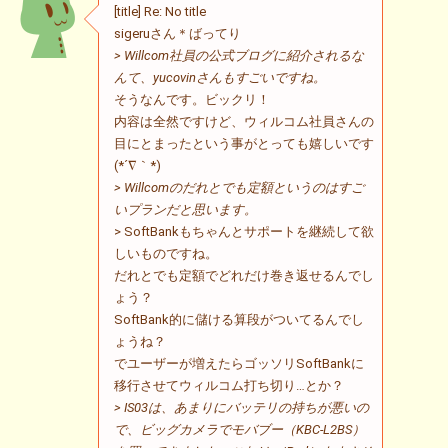
[title] Re: No title
sigeruさん＊ばってり
> Willcom社員の公式ブログに紹介されるな
んて、yucovinさんもすごいですね。
そうなんです。ビックリ！
内容は全然ですけど、ウィルコム社員さんの
目にとまったという事がとっても嬉しいです
(*´∇｀*)
> Willcomのだれとでも定額というのはすご
いプランだと思います。
> SoftBankもちゃんとサポートを継続して欲
しいものですね。
だれとでも定額でどれだけ巻き返せるんでし
ょう？
SoftBank的に儲ける算段がついてるんでし
ょうね？
でユーザーが増えたらゴッソリSoftBankに
移行させてウィルコム打ち切り…とか？
> IS03は、あまりにバッテリの持ちが悪いの
で、ビッグカメラでモバブー（KBC-L2BS）