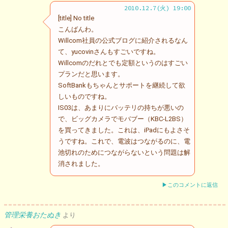
2010.12.7(火) 19:00
[title] No title
こんばんわ。
Willcom社員の公式ブログに紹介されるなん
て、yucovinさんもすごいですね。
Willcomのだれとでも定額というのはすごい
プランだと思います。
SoftBankもちゃんとサポートを継続して欲
しいものですね。
IS03は、あまりにバッテリの持ちが悪いの
で、ビッグカメラでモバブー（KBC-L2BS）
を買ってきました。これは、iPadにもよさそ
うですね。これで、電波はつながるのに、電
池切れのためにつながらないという問題は解
消されました。
▶このコメントに返信
管理栄養おたぬき
より