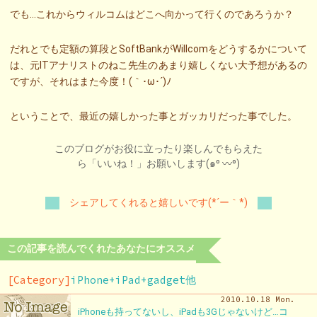
でも…これからウィルコムはどこへ向かって行くのであろうか？
だれとでも定額の算段とSoftBankがWillcomをどうするかについて
は、元ITアナリストのねこ先生のあまり嬉しくない大予想があるの
ですが、それはまた今度！(｀･ω･´)ﾉ
ということで、最近の嬉しかった事とガッカリだった事でした。
このブログがお役に立ったり楽しんでもらえた
ら「いいね！」お願いします(๑⁰ 〰⁰)
シェアしてくれると嬉しいです(*´ー｀*)
この記事を読んでくれたあなたにオススメ
[Category]
iPhone+iPad+gadget他
2010.10.18 Mon.
iPhoneも持ってないし、iPadも3Gじゃないけど…コ