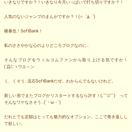
いきなりですか？！いきなり今月いっぱいで打ち切りですか？！
人気のないジャンプのまんがですか？！(∩゜д゜)
横暴也！SoftBank！
私のささやかな心のよりどころブログなのに…
そんなブログをウィルコムファンから取り上げる気ですか！
(´Д⊂ヽウエ～ン
く、くそう…流石SoftBankだぜ。わからんでもないけれど。
新しい形でまたブログがリスタートするなら許す！(;￣□￣) って
そんなワケなさそう…(´・ω・`)
だれとでも定額はとっても魅力的なオプション。ここで巻き返しし
て欲しい。