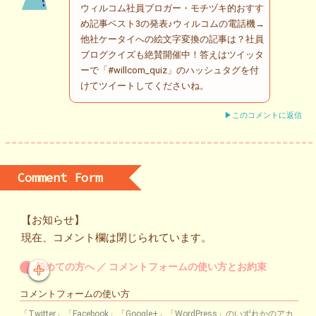
ウィルコム社員ブロガー・モチヅキ的おすす
め記事ベスト3の発表♪ウィルコムの電話機→
他社ケータイへの絵文字変換の記事は？社員
ブログクイズも絶賛開催中！答えはツイッタ
ーで「#willcom_quiz」のハッシュタグを付
けてツイートしてくださいね。
▶このコメントに返信
Comment Form
【お知らせ】
現在、コメント欄は閉じられています。
初めての方へ ／ コメントフォームの使い方とお約束
コメントフォームの使い方
「Twitter」「Facebook」「Google+」「WordPress」のいずれかのアカ