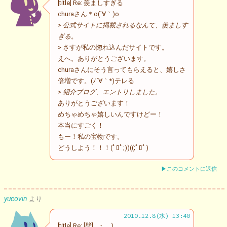
[title] Re: 羨ましすぎる
churaさん＊o(´∀｀)o
> 公式サイトに掲載されるなんて、羨ましす
ぎる。
> さすが私の惚れ込んだサイトです。
えへ。ありがとうございます。
churaさんにそう言ってもらえると、嬉しさ
倍増です。(ﾉ´∀｀*)テレる
> 紹介ブログ、エントリしました。
ありがとうございます！
めちゃめちゃ嬉しいんですけどー！
本当にすごく！
もー！私の宝物です。
どうしよう！！！(ﾟﾛﾟ;))((;ﾟﾛﾟ)
▶このコメントに返信
yucovin
より
2010.12.8(水) 13:40
[title] Re: [壁] _・。)