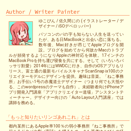
Author / Writer Painter
ゆこびん / 佐久間にの (イラストレーター / デ
ザイナー / iSOデベロッパー)
パソコンのパの字も知らない人生を送ってい
たが、ある日MacBookと出会い恋に落ちる。
数年後、Mac好きが昂じてAppleブログを開
設。ブログを始めてから何故かMacのトラブ
ルが頻発するようになりAppleの神対応を体験。17インチの
MacBook Proを持ち運び寝食を共にする。そして（いろいろバ
ッサリ割愛）2014年にはWWDCに行き、自作のiOSアプリもリ
リース。富士通の最新モバイルスキャナScanSnap ix100のク
リエイターモデルにデザインを提供。趣味は音楽。「ねこ事務
所」お手伝い1号の赤魔道士デザイナー（つまり何でも大抵や
る、このwordpressのテーマも自作）。未経験者向けiPhoneア
プリ開発入門講座「アプリクリエイター道場」アシスタントテ
ィーチャー。デザイナー向けの「Auto Layout入門講座」では
講師を務める。
「もっと知りたいリンゴあれこれ」とは
都内某所にあるApple率100％の弱小事務所『ねこ事務所』で