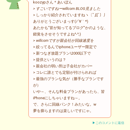
koozypさん＊あいぽん
> すごいですねーwillcom BLOG見ました
> しっかり紹介されていますねヽ〔ﾟДﾟ〕丿
ありがとうございまっす(ﾉ´∀｀*)
あたかも"皆が知ってるブログ"かのような、
錯覚をさせそうですよね^-^;)
> willcomですが親会社が回線速度を
> 絞ってるんでiphoneユーザー限定で
> 新つなぎ放題プラン\2000以下で
> 提供というのは？
> 親会社の弱い所は子会社がカバー
> コレに誰とでも定額が付けられれば
> 最強のプランな気が（勝手なプランです
が）
いや～、そんな料金プランがあったら、皆
iPhoneにしちゃいますね～。
で、さらに回線パンク！みたいな。w
夢を膨らますのは楽しいですにゃ。
▶このコメントに返信