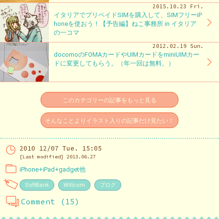
2015.10.23 Fri.
イタリアでプリペイドSIMを購入して、SIMフリーiP
honeを使おう！【予告編】ねこ事務所 in イタリア
の一コマ
2012.02.19 Sun.
docomoのFOMAカードやUIMカードをminiUIMカー
ドに変更してもらう。（年一回は無料。）
このカテゴリーの記事をもっと見る
そんなことよりイラスト入りの記事だけ見たい！
2010 12/07 Tue. 15:05
[Last modified] 2013.06.27
iPhone+iPad+gadget他
SoftBank
Willcom
ブログ
Comment (15)