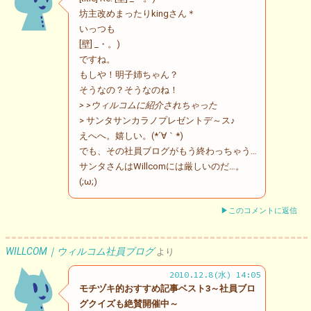
坊主改めまったりkingさん＊
いっつも
[壁] _・。)
ですね。
もしや！明子姉ちゃん？
そうなの？そうなのね！
> >ウィルコムに紹介されちゃった
> サンタサンカラノプレゼントデ～ス♪
えへへ。嬉しい。(*´∀｀*)
でも、その社員ブログがもう終わっちゃう…
サンタさんはWillcomには厳しいのだ…。
(;ω;)
▶このコメントに返信
WILLCOM｜ウィルコム社員ブログ
より
2010.12.8(水) 14:05
モチヅキ的おすすめ記事ベスト3～社員ブロ
グクイズも絶賛開催中～