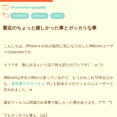
iPhone+iPad+gadget他
SoftBank
Willcom
ブログ
最近のちょっと嬉しかった事とガッカリな事
こんにちは、iPhone４の白が猛烈に気になり出したWillcomユーザ
ーのyucovinです。
そうです、春に出るという話で持ち切りのアレです(｀･ω･´)ﾉ
Willcomは学生の時から使っているので、もうかれこれ10年以上か
な。
某先輩ブロガーさん
にも筋金入りのウィルコムユーザーと
言われました。w
最近ウィルコム関連の出来事で嬉しかった事があります。(*´∇｀*)
でもガッカリな事も。(;ω;)