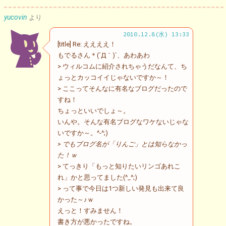
yucovin
より
2010.12.8(水) 13:33
[title] Re: ええええ！
もでるさん＊(´Д｀)`、あわあわ
> ウィルコムに紹介されちゃうだなんて、ち
ょっとカッコイイじゃないですか～！
> ここってそんなに有名なブログだったので
すね！
ちょっといいでしょ～。
いんや。そんな有名ブログなワケないじゃな
いですか～。^-^;)
> でもブログ名が「りんご」とは知らなかっ
た！ｗ
> てっきり「もっと知りたいリンゴあれこ
れ」かと思ってました(^_^;)
> って事で今日は1つ新しい発見も出来て良
かった～♪ｗ
えっと！すみません！
書き方が悪かったですね。