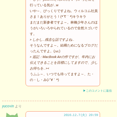
行っている気が…w
いや～、びっくりですよね。ウィルコム社員
さま！ありがとう！(*´∇｀*)キラキラ
まだまだ新参者ですよ～。林檎少年さんのほ
うがいろいろやられているので全然スゴいで
す。
> しかし…残念な話ですよね…
そうなんですよ～。結構ためになるブログだ
ったんですよ。(;ω;)
> 追記：MacBook Airの件ですが、年内にお
伝えできることを目標にしてますので、少し
お待ちを…><
うふふ～、いつでも待ってますよ～、た・
の・し・み(ﾉ´∀｀*)
▶このコメントに返信
yucovin
より
2010.12.7(火) 20:59