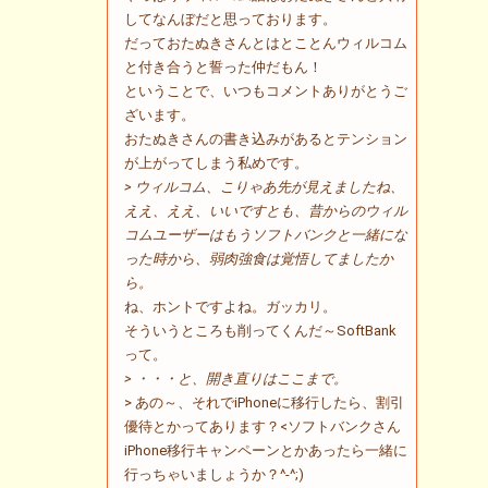
してなんぼだと思っております。
だっておたぬきさんとはとことんウィルコム
と付き合うと誓った仲だもん！
ということで、いつもコメントありがとうご
ざいます。
おたぬきさんの書き込みがあるとテンション
が上がってしまう私めです。
> ウィルコム、こりゃあ先が見えましたね、
ええ、ええ、いいですとも、昔からのウィル
コムユーザーはもうソフトバンクと一緒にな
った時から、弱肉強食は覚悟してましたか
ら。
ね、ホントですよね。ガッカリ。
そういうところも削ってくんだ～SoftBank
って。
> ・・・と、開き直りはここまで。
> あの～、それでiPhoneに移行したら、割引
優待とかってあります？<ソフトバンクさん
iPhone移行キャンペーンとかあったら一緒に
行っちゃいましょうか？^-^;)