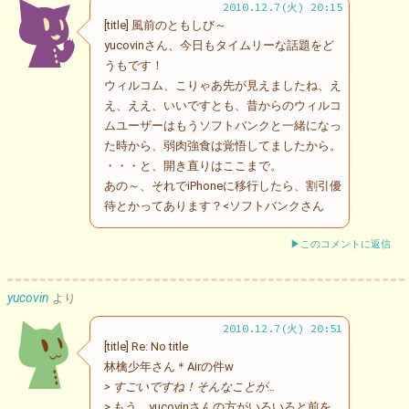
2010.12.7(火) 20:15
[title] 風前のともしび～
yucovinさん、今日もタイムリーな話題をど
うもです！
ウィルコム、こりゃあ先が見えましたね、え
え、ええ、いいですとも、昔からのウィルコ
ムユーザーはもうソフトバンクと一緒になっ
た時から、弱肉強食は覚悟してましたから。
・・・と、開き直りはここまで。
あの～、それでiPhoneに移行したら、割引優
待とかってあります？<ソフトバンクさん
▶このコメントに返信
yucovin
より
2010.12.7(火) 20:51
[title] Re: No title
林檎少年さん＊Airの件w
> すごいですね！そんなことが…
> もう、yucovinさんの方がいろいろと前を