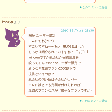
▶このコメントに返信
koozyp
より
2010.12.7(火) 21:30
[title] ユーザー限定
こんにちわ( ^ω^ )
すごいですねーwillcom BLOG見ました
しっかり紹介されていますねヽ〔ﾟДﾟ〕丿
willcomですが親会社が回線速度を
絞ってるんでiphoneユーザー限定で
新つなぎ放題プラン\2000以下で
提供というのは？
親会社の弱い所は子会社がカバー
コレに誰とでも定額が付けられれば
最強のプランな気が（勝手なプランですが）
▶このコメントに返信