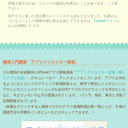
管理人多忙のため、コメントの返信が出来ないことがあります、ご了承
下さい。
旧サイトにあった非公開コメントシステムはなくなりました。以前のよ
うにちょっとした情報や個人的なお話して下さる方は、
Contactフォーム
からお気軽にどうぞ。
開発入門講座「アプリクリエイター道場」
少人数制の未経験向けiPhoneアプリ開発講座「
アプリクリエイター道場（略し
てアプリ道場）
」のキュレーター・アシスタントをしています。アプリを作れ
るようになりたいプログラミング未経験者さん、独学で挫折した人やエンジニ
アさんとのコミュニケーションのためiOSアプリのプログラミングを学びたい人
など、今までいろいろな方が受講されています。ヽ('ヮ'*)ゝ現在、東京と大阪で
定期開催されています。
（画像をクリックすると講師ブログのアプリ道場関連記事一覧にとび、今後の
開講予定や卒業生インタビューなどがチェックできます。）