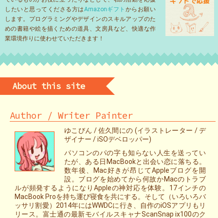
したいと思ってくださる方は
Amazonギフト
からお願い
します。プログラミングやデザインのスキルアップのた
めの書籍や絵を描くための道具、文房具など、快適な作
業環境作りに使わせていただきます！
About this site
Author / Writer Painter
ゆこびん / 佐久間にの (イラストレーター / デ
ザイナー / iSOデベロッパー)
パソコンのパの字も知らない人生を送ってい
たが、ある日MacBookと出会い恋に落ちる。
数年後、Mac好きが昂じてAppleブログを開
設。ブログを始めてから何故かMacのトラブ
ルが頻発するようになりAppleの神対応を体験。17インチの
MacBook Proを持ち運び寝食を共にする。そして（いろいろバ
ッサリ割愛）2014年にはWWDCに行き、自作のiOSアプリもリ
リース。富士通の最新モバイルスキャナScanSnap ix100のク