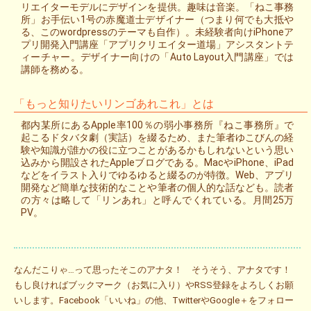
リエイターモデルにデザインを提供。趣味は音楽。「ねこ事務
所」お手伝い1号の赤魔道士デザイナー（つまり何でも大抵や
る、このwordpressのテーマも自作）。未経験者向けiPhoneア
プリ開発入門講座「アプリクリエイター道場」アシスタントテ
ィーチャー。デザイナー向けの「Auto Layout入門講座」では
講師を務める。
「もっと知りたいリンゴあれこれ」とは
都内某所にあるApple率100％の弱小事務所『ねこ事務所』で
起こるドタバタ劇（実話）を綴るため、また筆者ゆこびんの経
験や知識が誰かの役に立つことがあるかもしれないという思い
込みから開設されたAppleブログである。MacやiPhone、iPad
などをイラスト入りでゆるゆると綴るのが特徴。Web、アプリ
開発など簡単な技術的なことや筆者の個人的な話なども。読者
の方々は略して「リンあれ」と呼んでくれている。月間25万
PV。
なんだこりゃ…って思ったそこのアナタ！ そうそう、アナタです！
もし良ければブックマーク（お気に入り）やRSS登録をよろしくお願
いします。Facebook「いいね」の他、TwitterやGoogle＋をフォロー