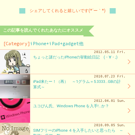
シェアしてくれると嬉しいです(*´ー｀*)
この記事を読んでくれたあなたにオススメ
[Category]
iPhone+iPad+gadget他
2012.05.11 Fri.
ちょっと謎だったiPhoneの挙動絵日記 (・∀・;)
2010.07.23 Fri.
iPad来たー！（再） ～1グラム＝5.3333…GBの計
算式～
2012.04.01 Sun.
ユコびん氏、Windows Phone を入手!…か？
2010.09.05 Sun.
SIMフリーのiPhone ４を入手したいと思ったら ～