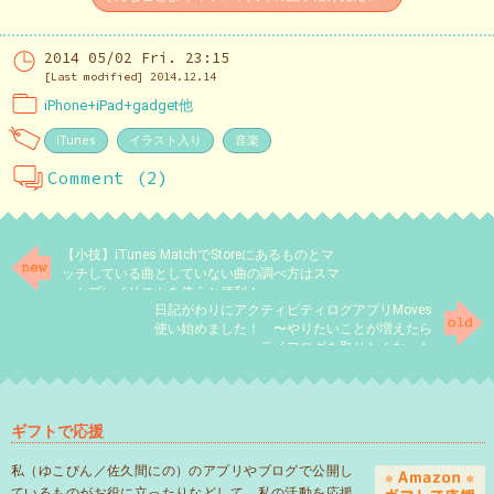
2014 05/02 Fri. 23:15
[Last modified] 2014.12.14
iPhone+iPad+gadget他
iTunes
イラスト入り
音楽
Comment (2)
【小技】iTunes MatchでStoreにあるものとマ
ッチしている曲としていない曲の調べ方はスマ
ートプレイリストを使うと便利！
日記がわりにアクティビティログアプリMoves
使い始めました！ 〜やりたいことが増えたら
ライフログを取りたくなった
ギフトで応援
私（ゆこびん／佐久間にの）のアプリやブログで公開し
ているものがお役に立ったりなどして、私の活動を応援