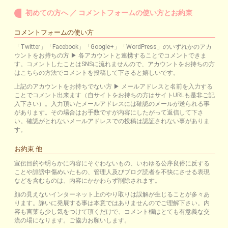
初めての方へ ／ コメントフォームの使い方とお約束
コメントフォームの使い方
「Twitter」「Facebook」「Google+」「WordPress」のいずれかのアカ
ウントをお持ちの方 ▶ 各アカウントと連携することでコメントできま
す。コメントしたことはSNSに流れませんので、アカウントをお持ちの方
はこちらの方法でコメントを投稿して下さると嬉しいです。
上記のアカウントをお持ちでない方 ▶ メールアドレスと名前を入力する
ことでコメント出来ます（自サイトをお持ちの方はサイトURLも是非ご記
入下さい）。入力頂いたメールアドレスには確認のメールが送られる事
があります。その場合はお手数ですが内容にしたがって返信して下さ
い。確認がとれないメールアドレスでの投稿は認証されない事がありま
す。
お約束 他
宣伝目的や明らかに内容にそぐわないもの、いわゆる公序良俗に反する
ことや誹謗中傷めいたもの、管理人及びブログ読者を不快にさせる表現
などを含むものは、内容にかかわらず削除されます。
顔の見えないインターネット上のやり取りは誤解が生じることが多々あ
ります。諍いに発展する事は本意ではありませんのでご理解下さい。内
容も言葉も少し気をつけて頂くだけで、コメント欄はとても有意義な交
流の場になります。ご協力お願いします。