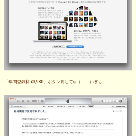
「年間登録料 ¥3,980」ボタン押してφ（．．）ぽち