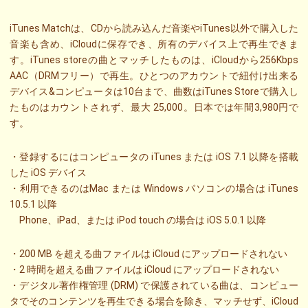
iTunes Matchは、CDから読み込んだ音楽やiTunes以外で購入した
音楽も含め、iCloudに保存でき、所有のデバイス上で再生できま
す。iTunes storeの曲とマッチしたものは、iCloudから256Kbps
AAC（DRMフリー）で再生。ひとつのアカウントで紐付け出来る
デバイス&コンピュータは10台まで、曲数はiTunes Storeで購入し
たものはカウントされず、最大 25,000。日本では年間3,980円で
す。
・登録するにはコンピュータの iTunes または iOS 7.1 以降を搭載
した iOS デバイス
・利用できるのはMac または Windows パソコンの場合は iTunes
10.5.1 以降
Phone、iPad、または iPod touch の場合は iOS 5.0.1 以降
・200 MB を超える曲ファイルは iCloud にアップロードされない
・2 時間を超える曲ファイルは iCloud にアップロードされない
・デジタル著作権管理 (DRM) で保護されている曲は、コンピュー
タでそのコンテンツを再生できる場合を除き、マッチせず、iCloud