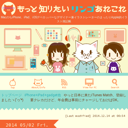
MacのちiPhone、iPad、iOSデベロッパーなデザイナー兼イラストレーターのまったりApple的イラ
スト雑記帳
トップページ
iPhone+iPad+gadget他
やっと日本に来たiTunes Match、登録し
ましたヽ(‘ヮ’*)ゝ 要クレカだけど、年会費は事前にチャージしておけばOK。
[Last modified] 2014.12.14 at 00:54
2014 05/02 Fri.