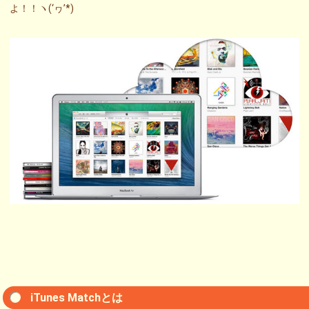
よ！！ヽ(‘ヮ’*)ゝ
iTunes Matchとは