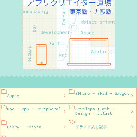
iPhone + iPad + Gadget
Apple
Mac + App + Peripheral
Developm + Web +
Design + Illust
Diary + Trivia
イラスト入り記事