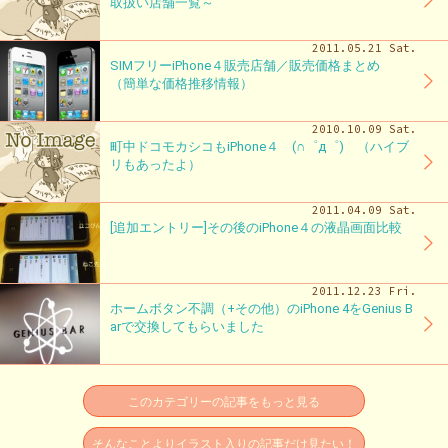
取扱い店舗一覧～
2011.05.21 Sat.
SIMフリーiPhone４販売店舗／販売価格まとめ
（簡単な価格推移情報）
2010.10.09 Sat.
町中ドコモカシコもiPhone４ (∩゜д゜) （ハイブ
リもあったよ）
2011.04.09 Sat.
[追加エントリー]その後のiPhone４の液晶画面比較
2011.12.23 Fri.
ホームボタン不調（+その他）のiPhone 4をGenius B
arで交換してもらいました
このカテゴリーの記事をもっと見る
そんなことよりイラスト入りの記事だけ見たい！