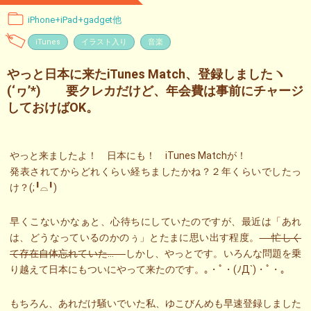
iPhone+iPad+gadget他
iTunes
イラスト入り
音楽
やっと日本に来たiTunes Match、登録しましたヽ
(‘ヮ’*)ゝ 要クレカだけど、年会費は事前にチャージ
しておけばOK。
やっと来ましたよ！ 日本にも！ iTunes Matchが！
発表されてからどれくらい経ちましたかね？２年くらいでしたっ
け？(;╹⌓╹)
早くこないかなぁと、心待ちにしていたのですが、最近は「あれ
は、どうなっているのかのぅ」とたまに思い出す程度。
忙しく
て存在自体忘れていた…
しかし、やっとです。いろんな問題を乗
り越えて日本にもついにやって来たのです。｡・ﾟ・(ﾉД`)・ﾟ・｡
もちろん、あれだけ騒いでいた私、ゆこびんめも早速登録しました