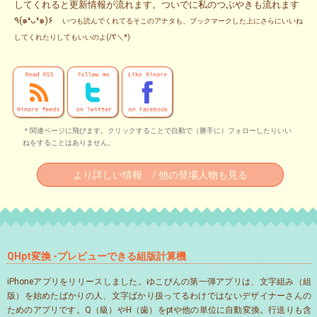
してくれると更新情報が流れます。ついでに私のつぶやきも流れます
٩(๑❛ᴗ❛๑)۶
いつも読んでくれてるそこのアナタも、ブックマークした上にさらにいいね
してくれたりしてもいいのよ(/∇＼*)
＊関連ページに飛びます。クリックすることで自動で（勝手に）フォローしたりいい
ねをすることはありません。
より詳しい情報 / 他の登場人物も見る
QHpt変換 -プレビューできる組版計算機
iPhoneアプリをリリースしました。ゆこびんの第一弾アプリは、文字組み（組
版）を始めたばかりの人、文字ばかり扱ってるわけではないデザイナーさんの
ためのアプリです。Q（級）やH（歯）をptや他の単位に自動変換。行送りも含