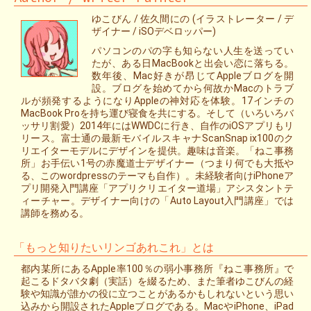
ゆこびん / 佐久間にの (イラストレーター / デ
ザイナー / iSOデベロッパー)
パソコンのパの字も知らない人生を送ってい
たが、ある日MacBookと出会い恋に落ちる。
数年後、Mac好きが昂じてAppleブログを開
設。ブログを始めてから何故かMacのトラブ
ルが頻発するようになりAppleの神対応を体験。17インチの
MacBook Proを持ち運び寝食を共にする。そして（いろいろバ
ッサリ割愛）2014年にはWWDCに行き、自作のiOSアプリもリ
リース。富士通の最新モバイルスキャナScanSnap ix100のク
リエイターモデルにデザインを提供。趣味は音楽。「ねこ事務
所」お手伝い1号の赤魔道士デザイナー（つまり何でも大抵や
る、このwordpressのテーマも自作）。未経験者向けiPhoneア
プリ開発入門講座「アプリクリエイター道場」アシスタントテ
ィーチャー。デザイナー向けの「Auto Layout入門講座」では
講師を務める。
「もっと知りたいリンゴあれこれ」とは
都内某所にあるApple率100％の弱小事務所『ねこ事務所』で
起こるドタバタ劇（実話）を綴るため、また筆者ゆこびんの経
験や知識が誰かの役に立つことがあるかもしれないという思い
込みから開設されたAppleブログである。MacやiPhone、iPad