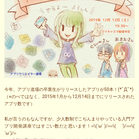
今年、アプリ道場の卒業生がリリースしたアプリが50本！(*ﾟДﾟ*)
（※のべではなく、2015年1月から12月14日までにリリースされた
アプリ数です）
私が言うのもなんですが、少人数制でこぢんまりやっている入門ア
プリ開発講座ではすごい数だと思います！‹‹\(´ω` )/››‹‹\( ´)/››‹‹\(
´ω`)/››