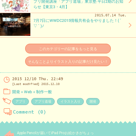
プリ開発講座「アプリ道場」東京塾 平日2期のお知
らせ【東京3・4月】
2015.07.14 Tue.
7月7日にWWDC2015情報共有会をやりました！( ´
▽ ` )ﾉ
このカテゴリーの記事をもっと見る
そんなことよりイラスト入りの記事だけ見たい！
2015 12/10 Thu. 22:49
[Last modified] 2015.12.10
開発＋Web＋制作一般
アプリ
アプリ道場
イラスト入り
開発
Comment (0)
Apple Pencilが届いてiPad Proお絵かきがちょっ