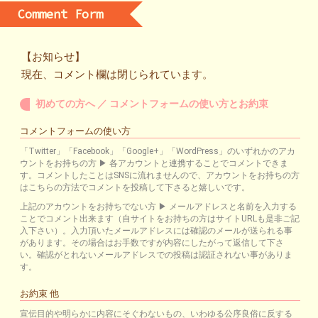
Comment Form
【お知らせ】
現在、コメント欄は閉じられています。
初めての方へ ／ コメントフォームの使い方とお約束
コメントフォームの使い方
「Twitter」「Facebook」「Google+」「WordPress」のいずれかのアカ
ウントをお持ちの方 ▶ 各アカウントと連携することでコメントできま
す。コメントしたことはSNSに流れませんので、アカウントをお持ちの方
はこちらの方法でコメントを投稿して下さると嬉しいです。
上記のアカウントをお持ちでない方 ▶ メールアドレスと名前を入力する
ことでコメント出来ます（自サイトをお持ちの方はサイトURLも是非ご記
入下さい）。入力頂いたメールアドレスには確認のメールが送られる事
があります。その場合はお手数ですが内容にしたがって返信して下さ
い。確認がとれないメールアドレスでの投稿は認証されない事がありま
す。
お約束 他
宣伝目的や明らかに内容にそぐわないもの、いわゆる公序良俗に反する