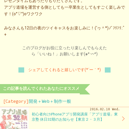
レゼンタイムもあったりもりだくさんです。
アプリ道場を運営する側としても一卒業生としてもすごく楽しみで
す！(o°▽°)oワクワク
みなさんも12日の夜のツイキャスをお楽しみに！(‘ヮ＾*)ﾉﾞﾌﾘﾌﾘ.:ﾟ
+
このブログがお役に立ったり楽しんでもらえた
ら「いいね！」お願いします(๑⁰ 〰⁰)
シェアしてくれると嬉しいです(*´ー｀*)
この記事を読んでくれたあなたにオススメ
[Category]
開発＋Web＋制作一般
2016.02.10 Wed.
初心者向けiPhoneアプリ開発講座「アプリ道場」東
京塾 休日32期のお知らせ【東京２・３月】