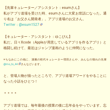
【先輩キュレーター／アシスタント：esumさん】
私がアプリ道場を受けた時、esumさんに大変お世話になった。通
り名は「お父さん開発者」。アプリ道場のお父さん。
Twitter：@esum1527
【キュレーター・アシスタント：ゆこびん】
私だ。日々Xcode（Appleが用意しているアプリを作るアプリ）と
格闘し続けて、最近はジャンプ漫画のように仲間になった。
※ちなみにこの他に、凄腕の初代キュレーター増田さんや、みんなの憧れの先輩
@mo_to_44
さんなどいます。
と、登場人物が揃ったところで、アプリ道場アワードをやることに
なった小話をひとつ！
＊＊＊＊
アプリ道場では、毎年最後の授業の後に忘年会をやっています。忘