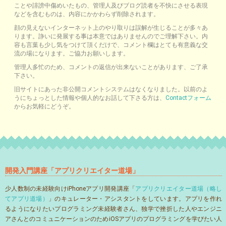
ことや誹謗中傷めいたもの、管理人及びブログ読者を不快にさせる表現
などを含むものは、内容にかかわらず削除されます。
顔の見えないインターネット上のやり取りは誤解が生じることが多々あ
ります。諍いに発展する事は本意ではありませんのでご理解下さい。内
容も言葉も少し気をつけて頂くだけで、コメント欄はとても有意義な交
流の場になります。ご協力お願いします。
管理人多忙のため、コメントの返信が出来ないことがあります、ご了承
下さい。
旧サイトにあった非公開コメントシステムはなくなりました。以前のよ
うにちょっとした情報や個人的なお話して下さる方は、
Contactフォーム
からお気軽にどうぞ。
開発入門講座「アプリクリエイター道場」
少人数制の未経験向けiPhoneアプリ開発講座「
アプリクリエイター道場（略し
てアプリ道場）
」のキュレーター・アシスタントをしています。アプリを作れ
るようになりたいプログラミング未経験者さん、独学で挫折した人やエンジニ
アさんとのコミュニケーションのためiOSアプリのプログラミングを学びたい人