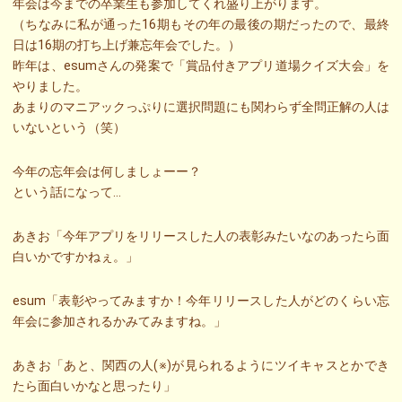
年会は今までの卒業生も参加してくれ盛り上がります。
（ちなみに私が通った16期もその年の最後の期だったので、最終
日は16期の打ち上げ兼忘年会でした。）
昨年は、esumさんの発案で「賞品付きアプリ道場クイズ大会」を
やりました。
あまりのマニアックっぷりに選択問題にも関わらず全問正解の人は
いないという（笑）
今年の忘年会は何しましょーー？
という話になって…
あきお「今年アプリをリリースした人の表彰みたいなのあったら面
白いかですかねぇ。」
esum「表彰やってみますか！今年リリースした人がどのくらい忘
年会に参加されるかみてみますね。」
あきお「あと、関西の人(※)が見られるようにツイキャスとかでき
たら面白いかなと思ったり」