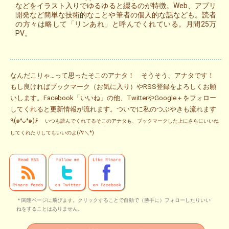
などをイラスト入りでゆるゆると綴るのが特徴。Web、アプリ
開発など簡単な技術的なことや筆者の個人的な話なども。読者
の方々は略して「リンあれ」と呼んでくれている。月間25万
PV。
なんだこりゃ…って思ったそこのアナタ！ そうそう、アナタです！
もし良ければブックマーク（お気に入り）やRSS登録をよろしくお願
いします。Facebook「いいね」の他、TwitterやGoogle＋をフォロー
してくれると更新情報が流れます。ついでに私のつぶやきも流れます
٩(๑❛ᴗ❛๑)۶
いつも読んでくれてるそこのアナタも、ブックマークした上にさらにいいね
してくれたりしてもいいのよ(/∇＼*)
＊関連ページに飛びます。クリックすることで自動で（勝手に）フォローしたりいい
ねをすることはありません。