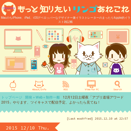
MacのちiPhone、iPad、iOSデベロッパーなデザイナー兼イラストレーターのまったりApple的イラ
スト雑記帳
トップページ
開発＋Web＋制作一般
12月12日土曜夜「アプリ道場アワード
2015」やります、ツイキャスで配信予定、よかったら見てね！
[Last modified] 2015.12.10 at 22:57
2015 12/10 Thu.