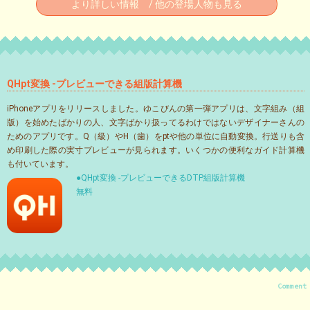
より詳しい情報 / 他の登場人物も見る
QHpt変換 -プレビューできる組版計算機
iPhoneアプリをリリースしました。ゆこびんの第一弾アプリは、文字組み（組
版）を始めたばかりの人、文字ばかり扱ってるわけではないデザイナーさんの
ためのアプリです。Q（級）やH（歯）をptや他の単位に自動変換。行送りも含
め印刷した際の実寸プレビューが見られます。いくつかの便利なガイド計算機
も付いています。
●QHpt変換 -プレビューできるDTP組版計算機
無料
Comment