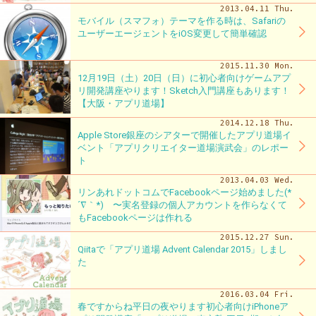
2013.04.11 Thu.
モバイル（スマフォ）テーマを作る時は、Safariの
ユーザーエージェントをiOS変更して簡単確認
2015.11.30 Mon.
12月19日（土）20日（日）に初心者向けゲームアプ
リ開発講座やります！Sketch入門講座もあります！
【大阪・アプリ道場】
2014.12.18 Thu.
Apple Store銀座のシアターで開催したアプリ道場イ
ベント「アプリクリエイター道場演武会」のレポー
ト
2013.04.03 Wed.
リンあれドットコムでFacebookページ始めました(*
´∇｀*) 〜実名登録の個人アカウントを作らなくて
もFacebookページは作れる
2015.12.27 Sun.
Qiitaで「アプリ道場 Advent Calendar 2015」しまし
た
2016.03.04 Fri.
春ですからね平日の夜やります初心者向けiPhoneア