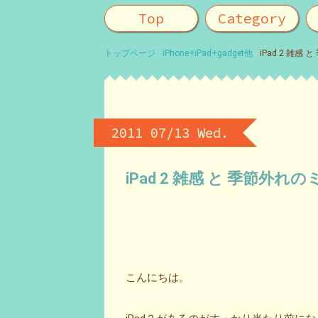
Top
Category
トップページ
iPhone+iPad+gadget他
iPad 2 雑
2011 07/13 Wed.
iPad 2 雑感 と 季節外
こんにちは。