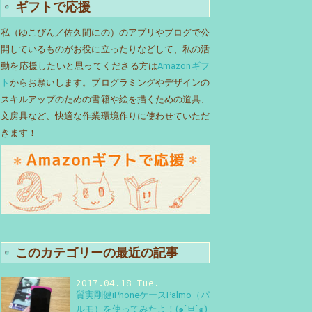
ギフトで応援
私（ゆこびん／佐久間にの）のアプリやブログで公
開しているものがお役に立ったりなどして、私の活
動を応援したいと思ってくださる方は
Amazonギフ
ト
からお願いします。プログラミングやデザインの
スキルアップのための書籍や絵を描くための道具、
文房具など、快適な作業環境作りに使わせていただ
きます！
このカテゴリーの最近の記事
2017.04.18 Tue.
質実剛健iPhoneケースPalmo（パ
ルモ）を使ってみたよ！(๑´ㅂ`๑)