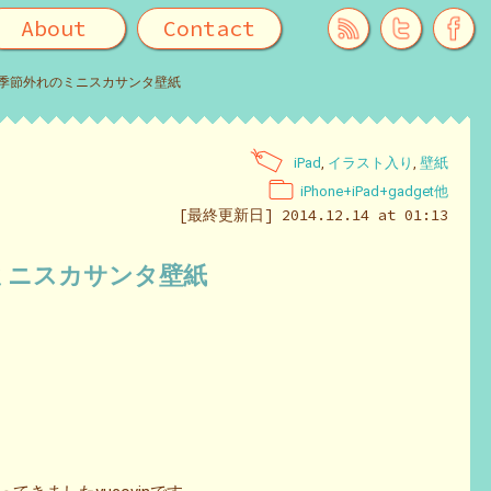
About
Contact
感 と 季節外れのミニスカサンタ壁紙
iPad
,
イラスト入り
,
壁紙
iPhone+iPad+gadget他
[最終更新日] 2014.12.14 at 01:13
れのミニスカサンタ壁紙