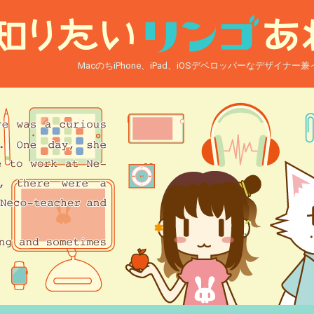
MacのちiPhone、iPad、iOSデベロッパーなデザイナ