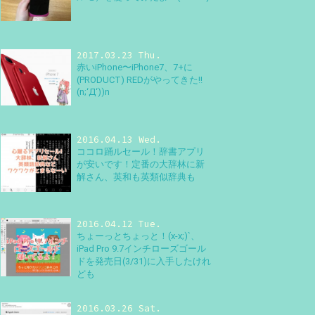
2017.03.23 Thu.
赤いiPhone〜iPhone7、7+に
(PRODUCT) REDがやってきた!!
(n;‘Д‘))n
2016.04.13 Wed.
ココロ踊ルセール！辞書アプリ
が安いです！定番の大辞林に新
解さん、英和も英類似辞典も
2016.04.12 Tue.
ちょーっとちょっと！(x-x;)`、
iPad Pro 9.7インチローズゴール
ドを発売日(3/31)に入手したけれ
ども
2016.03.26 Sat.