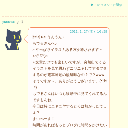
▶このコメントに返信
yucovin
より
2011.1.27(木) 16:59
[title] Re: うんうん♪
もでるさんへ♪
> やっぱりイラストある方が癒されます～
♪o(^▽^)o
> 文章だけでも楽しいですが、突然出てくる
イラストを見て思わずニヤニヤしてアタフタ
するのが電車通勤の醍醐味なの？で？www
そうですか～。ありがとうございます。(*´艸
`*)
もでるさんはいつも移動中に見てくれてるん
ですもんね。
今日は特にニヤニヤするとろは無かったでし
ょ？
まいぺーす！
時間があればもっとブログに時間をかけたい