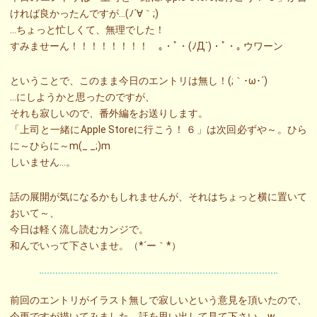
ければ良かったんですが…(ﾉ´∀｀;)
…ちょっと忙しくて、無理でした！
すみませーん！！！！！！！！ ｡・ﾟ・(ﾉД`)・ﾟ・｡ ウワーン
ということで、このまま今日のエントリは無し！(;｀･ω･´)ゞ
…にしようかと思ったのですが、
それも寂しいので、番外編をお送りします。
「上司と一緒にApple Storeに行こう！ ６」は次回必ずや～。ひら
に～ひらに～m(_ _;)m
しいません…。
話の展開が気になるかもしれませんが、それはちょっと横に置いて
おいて～、
今日は軽く流し読むカンジで。
和んでいって下さいませ。（*´ー｀*）
前回のエントリがイラスト無しで寂しいという意見を頂いたので、
今更ですが描いてみました。話を思い出して見て下さい。w