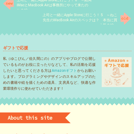
上司と一緒にApple Storeに行こう！ 6 ～結局
iMacとMacBook Airは事務所にやって来たの
か？編～
上司と一緒にApple Storeに行こう！ 5 ～ねこ
先生のMacBook Airのスペックは？ 本当に買
う気？編～
ギフトで応援
私（ゆこびん／佐久間にの）のアプリやブログで公開し
ているものがお役に立ったりなどして、私の活動を応援
したいと思ってくださる方は
Amazonギフト
からお願い
します。プログラミングやデザインのスキルアップのた
めの書籍や絵を描くための道具、文房具など、快適な作
業環境作りに使わせていただきます！
About this site