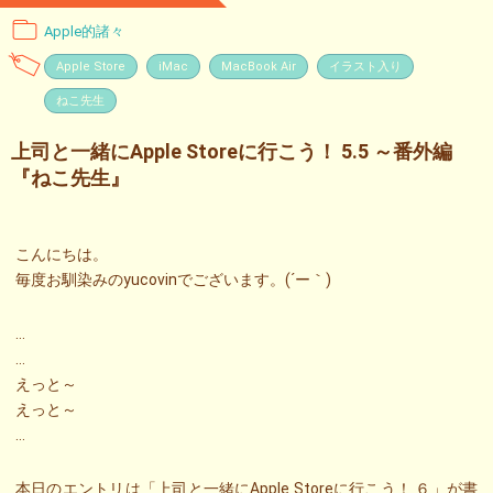
Apple的諸々
Apple Store
iMac
MacBook Air
イラスト入り
ねこ先生
上司と一緒にApple Storeに行こう！ 5.5 ～番外編
『ねこ先生』
こんにちは。
毎度お馴染みのyucovinでございます。(´ー｀)
…
…
えっと～
えっと～
…
本日のエントリは「上司と一緒にApple Storeに行こう！ ６」が書