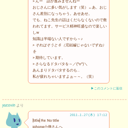
> んー 話が進みませんねー
おじさんに多い気がします（笑）←あ、おじ
さん差別になっちゃう。あせあせ。
でも、ねこ先生の話はくだらなくないので救
われてます。サービス精神旺盛なので楽しい
しw
知識は半端ない人ですから～♪
> それはそうと６（完結編じゃないですね）
を
> 期待しています。
> さらなるドタバタを～／(^o^)＼
あんまりドタバタするのも…
私が疲れちゃいますよぉ～～。（笑）
▶このコメントに返信
yucovin
より
2011.1.27(木) 17:12
[title] Re: No title
iphone小僧さんへ