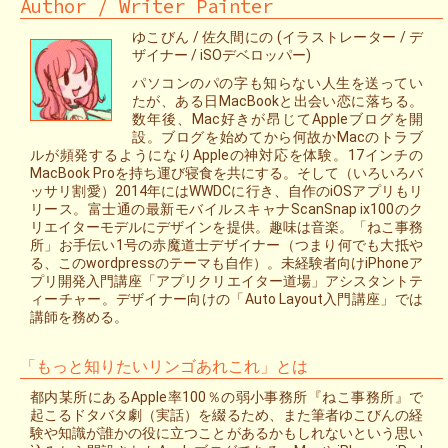
Author / Writer Painter
ゆこびん / 佐久間にの (イラストレーター / デ
ザイナー / iSOデベロッパー)
パソコンのパの字も知らない人生を送ってい
たが、ある日MacBookと出会い恋に落ちる。
数年後、Mac好きが昂じてAppleブログを開
設。ブログを始めてから何故かMacのトラブ
ルが頻発するようになりAppleの神対応を体験。17インチの
MacBook Proを持ち運び寝食を共にする。そして（いろいろバ
ッサリ割愛）2014年にはWWDCに行き、自作のiOSアプリもリ
リース。富士通の最新モバイルスキャナScanSnap ix100のク
リエイターモデルにデザインを提供。趣味は音楽。「ねこ事務
所」お手伝い1号の赤魔道士デザイナー（つまり何でも大抵や
る、このwordpressのテーマも自作）。未経験者向けiPhoneア
プリ開発入門講座「アプリクリエイター道場」アシスタントテ
ィーチャー。デザイナー向けの「Auto Layout入門講座」では
講師を務める。
「もっと知りたいリンゴあれこれ」とは
都内某所にあるApple率100％の弱小事務所『ねこ事務所』で
起こるドタバタ劇（実話）を綴るため、また筆者ゆこびんの経
験や知識が誰かの役に立つことがあるかもしれないという思い