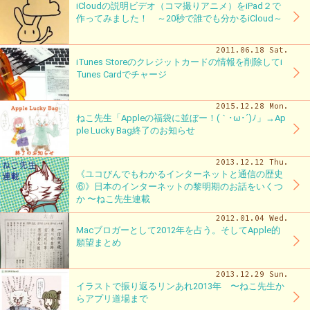
iCloudの説明ビデオ（コマ撮りアニメ）をiPad２で
作ってみました！ ～20秒で誰でも分かるiCloud～
2011.06.18 Sat.
iTunes Storeのクレジットカードの情報を削除してi
Tunes Cardでチャージ
2015.12.28 Mon.
ねこ先生「Appleの福袋に並ぼー！(｀･ω･´)ﾉ」→Ap
ple Lucky Bag終了のお知らせ
2013.12.12 Thu.
《ユコびんでもわかるインターネットと通信の歴史
⑥》日本のインターネットの黎明期のお話をいくつ
か 〜ねこ先生連載
2012.01.04 Wed.
Macブロガーとして2012年を占う。そしてApple的
願望まとめ
2013.12.29 Sun.
イラストで振り返るリンあれ2013年 〜ねこ先生か
らアプリ道場まで