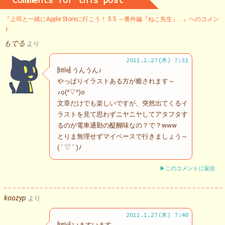
Comments for this post
『上司と一緒にApple Storeに行こう！ 5.5 ～番外編『ねこ先生』…』へのコメン
ト
もでる
より
2011.1.27(木) 7:32
[title] うんうん♪
やっぱりイラストある方が癒されます～
♪o(^▽^)o
文章だけでも楽しいですが、突然出てくるイ
ラストを見て思わずニヤニヤしてアタフタす
るのが電車通勤の醍醐味なの？で？www
とりま無理せずマイペースで行きましょう～
( ´ ▽ ` )ﾉ
▶このコメントに返信
koozyp
より
2011.1.27(木) 7:40
[title] いますいます