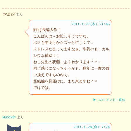
やまぴ
より
2011.1.27(木) 21:46
[title] 長編大作！
こんばんは～お忙しそうですな。
ボクも年明けからズッと忙しくて…
ストレスたまってますなぁ。牛乳のも！カル
シウム補給！！
ねこ先生の状態、よくわかります＾＾；
同じ感じになっちゃうかも。数年に一度の買
い換えですものねぇ。
完結編を見届けに、また来ますね＾＾
ではでは。
▶このコメントに返信
yucovin
より
2011.1.28(金) 7:24