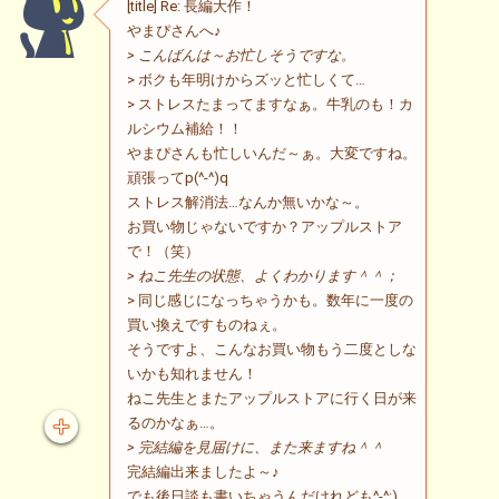
[title] Re: 長編大作！
やまぴさんへ♪
> こんばんは～お忙しそうですな。
> ボクも年明けからズッと忙しくて…
> ストレスたまってますなぁ。牛乳のも！カ
ルシウム補給！！
やまぴさんも忙しいんだ～ぁ。大変ですね。
頑張ってp(^-^)q
ストレス解消法…なんか無いかな～。
お買い物じゃないですか？アップルストア
で！（笑）
> ねこ先生の状態、よくわかります＾＾；
> 同じ感じになっちゃうかも。数年に一度の
買い換えですものねぇ。
そうですよ、こんなお買い物もう二度としな
いかも知れません！
ねこ先生とまたアップルストアに行く日が来
るのかなぁ…。
> 完結編を見届けに、また来ますね＾＾
完結編出来ましたよ～♪
でも後日談も書いちゃうんだけれども^-^;)