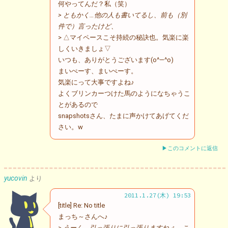
何やってんだ？私（笑）
> ともかく…他の人も書いてるし、前も（別
件で）言ったけど、
> △マイペースこそ持続の秘訣也。気楽に楽
しくいきましょ▽
いつも、ありがとうございます(o^―^o)
まいぺーす、まいぺーす。
気楽にって大事ですよね♪
よくブリンカーつけた馬のようになちゃうこ
とがあるので
snapshotsさん、たまに声かけてあげてくだ
さい。w
▶このコメントに返信
yucovin
より
2011.1.27(木) 19:53
[title] Re: No title
まっち～さんへ♪
> うーん、引っ張りに引っ張りますねぇ。こ