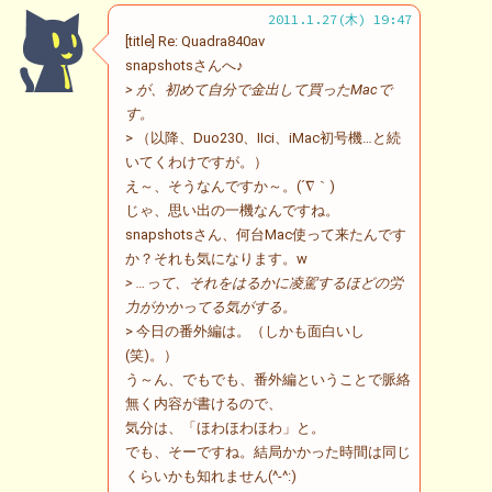
2011.1.27(木) 19:47
[title] Re: Quadra840av
snapshotsさんへ♪
> が、初めて自分で金出して買ったMacで
す。
> （以降、Duo230、IIci、iMac初号機…と続
いてくわけですが。）
え～、そうなんですか～。(´∇｀)
じゃ、思い出の一機なんですね。
snapshotsさん、何台Mac使って来たんです
か？それも気になります。w
> …って、それをはるかに凌駕するほどの労
力がかかってる気がする。
> 今日の番外編は。（しかも面白いし
(笑)。）
う～ん、でもでも、番外編ということで脈絡
無く内容が書けるので、
気分は、「ほわほわほわ」と。
でも、そーですね。結局かかった時間は同じ
くらいかも知れません(^-^:)