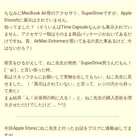
ちなみにMacBook Air用のアクセサリ、SuperDriveですが、Apple
Store内に展示はされていません。
知ってました？（そういえばTime Capsuleなんかも展示されてい
ません。アクセサリー類はそのまま商品パッケージがおいてあるだ
けですね。昔、AirMac Extremeが置いてあるの見た事あるけど…今
はないかも？）
前言をひるがえして、ねこ先生が突然「SuperDrive買うんだもん！
(｀ш´)」と言い張った時、
私はスタッフさんにお願いして実物を出してもらい、ねこ先生に見
せました。（「展示はされていない」と言って、レジの方から持っ
て来た）
まぁ結局「ん！出張用の鞄に入る！」と、ねこ先生の購入意欲を増
大させただけでしたけど…。^-^;)
今回Apple Storeにねこ先生と行ったお話をブログに連載upしてま
すが、