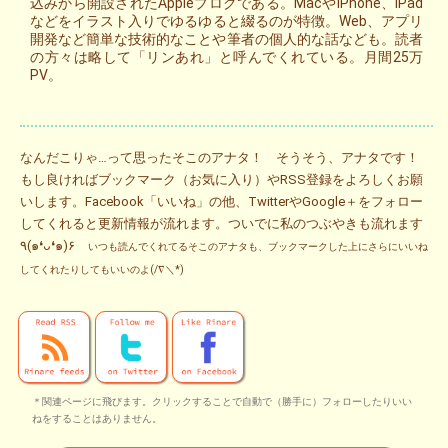
込みから開設されたAppleブログである。MacやiPhone、iPad
などをイラスト入りでゆるゆると綴るのが特徴。Web、アプリ
開発など簡単な技術的なことや筆者の個人的な話なども。読者
の方々は略して「リンあれ」と呼んでくれている。月間25万
PV。
なんだこりゃ…って思ったそこのアナタ！ そうそう、アナタです！
もし良ければブックマーク（お気に入り）やRSS登録をよろしくお願
いします。Facebook「いいね」の他、TwitterやGoogle＋をフォロー
してくれると更新情報が流れます。ついでに私のつぶやきも流れます
٩(๑❛ᴗ❛๑)۶
いつも読んでくれてるそこのアナタも、ブックマークした上にさらにいいね
してくれたりしてもいいのよ(/∇＼*)
＊関連ページに飛びます。クリックすることで自動で（勝手に）フォローしたりいい
ねをすることはありません。