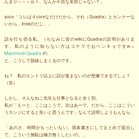
んまり～～～云々。なんか不吉な名前じゃない？」
yuco「コレは４coreなだけだから、それ（Quadra）とカンケーな
いから。Intelのだし。」
話を打ち切る私。（ちなみに皆のwikiにQuadraの説明がありま
す。私のように知らない方はコチラでおベンキョですw→
Macintosh Quadra
）
と、こうして脱線しまくるのです。
ね？ 私のエントリ以上に話が進まないのが想像できるでしょ？
（笑）
しかし、そんなねこ先生も仕事となると全く別。
私が「えーと、ここはこうで。次はあーで。だから、ここはこうい
うカンジにすると良いと思うんです」なんて説明しようもんなら、
「あのさ、時間がもったいない。箇条書きにしてまとめて提出し
て。こういう無駄は極力無くしたいの。」