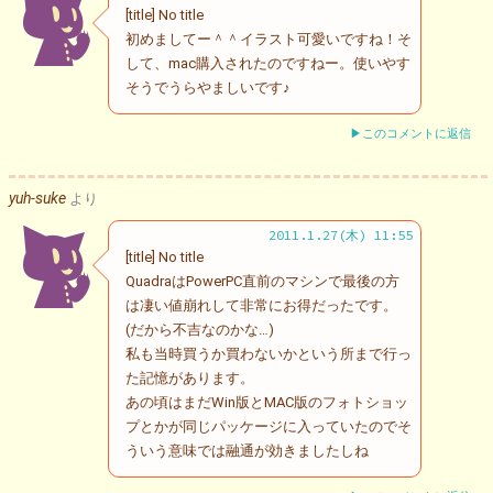
[title] No title
初めましてー＾＾イラスト可愛いですね！そ
して、mac購入されたのですねー。使いやす
そうでうらやましいです♪
▶このコメントに返信
yuh-suke
より
2011.1.27(木) 11:55
[title] No title
QuadraはPowerPC直前のマシンで最後の方
は凄い値崩れして非常にお得だったです。
(だから不吉なのかな…)
私も当時買うか買わないかという所まで行っ
た記憶があります。
あの頃はまだWin版とMAC版のフォトショッ
プとかが同じパッケージに入っていたのでそ
ういう意味では融通が効きましたしね