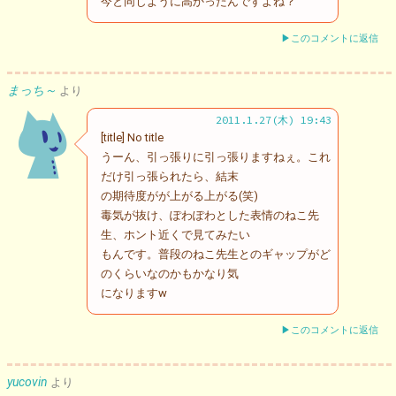
今と同じように高かったんですよね？
▶このコメントに返信
まっち～
より
2011.1.27(木) 19:43
[title] No title
うーん、引っ張りに引っ張りますねぇ。これ
だけ引っ張られたら、結末
の期待度がが上がる上がる(笑)
毒気が抜け、ぽわぽわとした表情のねこ先
生、ホント近くで見てみたい
もんです。普段のねこ先生とのギャップがど
のくらいなのかもかなり気
になりますw
▶このコメントに返信
yucovin
より