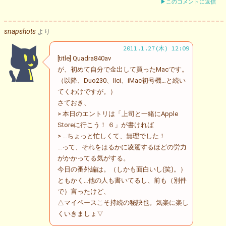
▶このコメントに返信
snapshots
より
2011.1.27(木) 12:09
[title] Quadra840av
が、初めて自分で金出して買ったMacです。
（以降、Duo230、IIci、iMac初号機…と続い
てくわけですが。）
さておき、
> 本日のエントリは「上司と一緒にApple
Storeに行こう！ ６」が書ければ
> …ちょっと忙しくて、無理でした！
…って、それをはるかに凌駕するほどの労力
がかかってる気がする。
今日の番外編は。（しかも面白いし(笑)。）
ともかく…他の人も書いてるし、前も（別件
で）言ったけど、
△マイペースこそ持続の秘訣也。気楽に楽し
くいきましょ▽