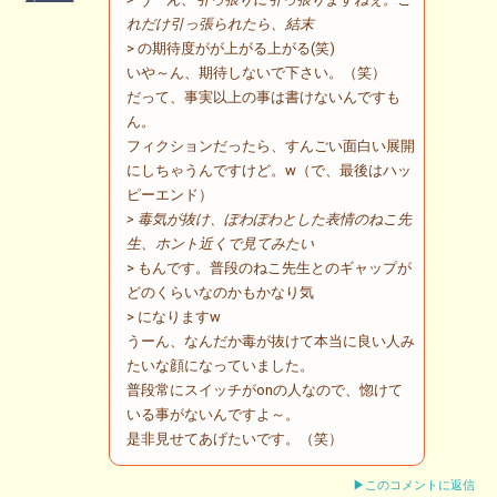
れだけ引っ張られたら、結末
> の期待度がが上がる上がる(笑)
いや～ん、期待しないで下さい。（笑）
だって、事実以上の事は書けないんですも
ん。
フィクションだったら、すんごい面白い展開
にしちゃうんですけど。w（で、最後はハッ
ピーエンド）
> 毒気が抜け、ぽわぽわとした表情のねこ先
生、ホント近くで見てみたい
> もんです。普段のねこ先生とのギャップが
どのくらいなのかもかなり気
> になりますw
うーん、なんだか毒が抜けて本当に良い人み
たいな顔になっていました。
普段常にスイッチがonの人なので、惚けて
いる事がないんですよ～。
是非見せてあげたいです。（笑）
▶このコメントに返信