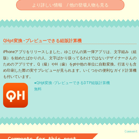
より詳しい情報 / 他の登場人物も見る
QHpt変換 -プレビューできる組版計算機
iPhoneアプリをリリースしました。ゆこびんの第一弾アプリは、文字組み（組
版）を始めたばかりの人、文字ばかり扱ってるわけではないデザイナーさんの
ためのアプリです。Q（級）やH（歯）をptや他の単位に自動変換。行送りも含
め印刷した際の実寸プレビューが見られます。いくつかの便利なガイド計算機
も付いています。
●QHpt変換 -プレビューできるDTP組版計算機
無料
Comment