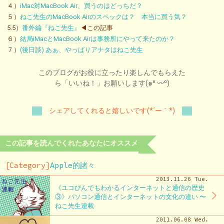
４）
iMac対MacBook Air、買うのはどっちだ？
５）
ねこ先生のMacBook Airのスペックは？ 本当に買う気？
5.5）
番外編『ねこ先生』
◀この記事
６）
結局iMacとMacBook Airは事務所にやって来たのか？
７）
(後日談) あぁ、やっぱりアナタはねこ先生
このブログがお役に立ったり楽しんでもらえた
ら「いいね！」お願いします(๑⁰ 〰⁰)
シェアしてくれると嬉しいです(*´ー｀*)
この記事を読んでくれたあなたにオススメ
[Category]
Apple的諸々
2013.11.26 Tue.
《ユコびんでもわかるインターネットと通信の歴史
③》パソコン通信とインターネットの文化の違い 〜
ねこ先生連載
2011.06.08 Wed.