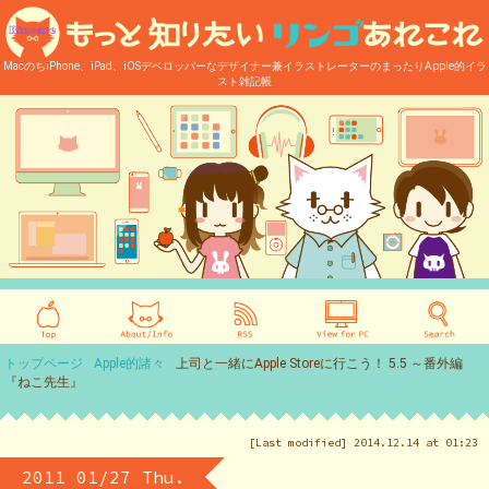
MacのちiPhone、iPad、iOSデベロッパーなデザイナー兼イラストレーターのまったりApple的イラ
スト雑記帳
トップページ
Apple的諸々
上司と一緒にApple Storeに行こう！ 5.5 ～番外編
『ねこ先生』
[Last modified] 2014.12.14 at 01:23
2011 01/27 Thu.