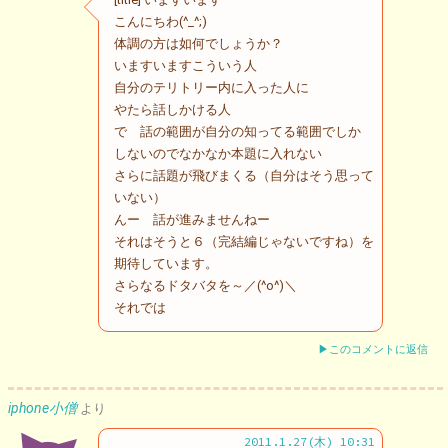
こんにちわ(^_^;)
体調の方は如何でしょうか？
いますいますこういう人
自分のテリトリー内に入った人に
やたら話しかける人
で 話の範囲が自分の知ってる範囲でしか
しないのでなかなか本題に入れない
さらに話題が飛びまくる（自分はそう思って
いない）
んー 話が進みませんねー
それはそうと６（完結編じゃないですね）を
期待しています。
さらなるドタバタを～／(^o^)＼
それでは
▶このコメントに返信
iphone小僧
より
2011.1.27(木) 10:31