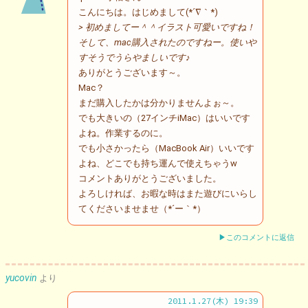
こんにちは。はじめまして(*´∇｀*)
> 初めましてー＾＾イラスト可愛いですね！
そして、mac購入されたのですねー。使いや
すそうでうらやましいです♪
ありがとうございます～。
Mac？
まだ購入したかは分かりませんよぉ～。
でも大きいの（27インチiMac）はいいです
よね。作業するのに。
でも小さかったら（MacBook Air）いいです
よね、どこでも持ち運んで使えちゃうw
コメントありがとうございました。
よろしければ、お暇な時はまた遊びにいらし
てくださいませませ（*´ー｀*）
▶このコメントに返信
yucovin
より
2011.1.27(木) 19:39