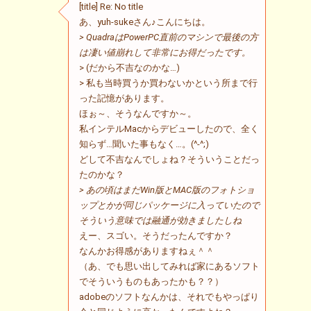
[title] Re: No title
あ、yuh-sukeさん♪こんにちは。
> QuadraはPowerPC直前のマシンで最後の方
は凄い値崩れして非常にお得だったです。
> (だから不吉なのかな…)
> 私も当時買うか買わないかという所まで行
った記憶があります。
ほぉ～、そうなんですか～。
私インテルMacからデビューしたので、全く
知らず…聞いた事もなく…。(^-^;)
どして不吉なんでしょね？そういうことだっ
たのかな？
> あの頃はまだWin版とMAC版のフォトショ
ップとかが同じパッケージに入っていたので
そういう意味では融通が効きましたしね
えー、スゴい。そうだったんですか？
なんかお得感がありますねぇ＾＾
（あ、でも思い出してみれば家にあるソフト
でそういうものもあったかも？？）
adobeのソフトなんかは、それでもやっぱり