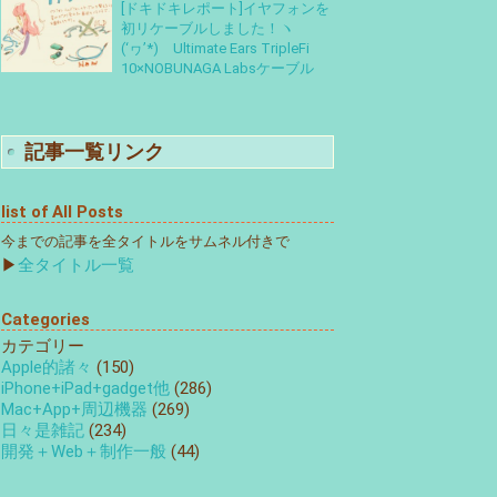
[ドキドキレポート]イヤフォンを
初リケーブルしました！ヽ
(‘ヮ’*)ゝUltimate Ears TripleFi
10×NOBUNAGA Labsケーブル
記事一覧リンク
list of All Posts
今までの記事を全タイトルをサムネル付きで
▶
全タイトル一覧
Categories
カテゴリー
Apple的諸々
(150)
iPhone+iPad+gadget他
(286)
Mac+App+周辺機器
(269)
日々是雑記
(234)
開発＋Web＋制作一般
(44)