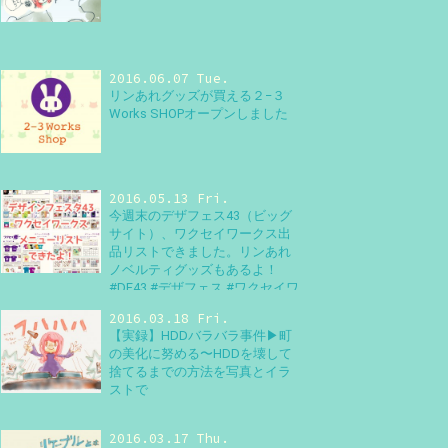
2016.06.07 Tue.
リンあれグッズが買える２−３
Works SHOPオープンしました
2016.05.13 Fri.
今週末のデザフェス43（ビッグ
サイト）、ワクセイワークス出
品リストできました。リンあれ
ノベルティグッズもあるよ！
#DF43 #デザフェス #ワクセイワ
ークス #デザインフェスタ
2016.03.18 Fri.
【実録】HDDバラバラ事件▶町
の美化に努める〜HDDを壊して
捨てるまでの方法を写真とイラ
ストで
2016.03.17 Thu.