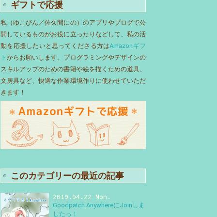
ギフトで応援
私（ゆこびん／佐久間にの）のアプリやブログで公
開しているものがお役に立ったりなどして、私の活
動を応援したいと思ってくださる方は
Amazonギフ
ト
からお願いします。プログラミングやデザインの
スキルアップのための書籍や絵を描くための道具、
文房具など、快適な作業環境作りに使わせていただ
きます！
このカテゴリーの最近の記事
2019.04.22 Mon.
Goodpatch AnywhereにJoinしま
したっ！