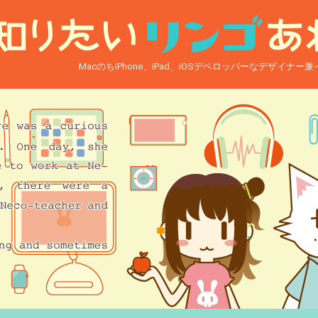
MacのちiPhone、iPad、iOSデベロッパーなデザイナ