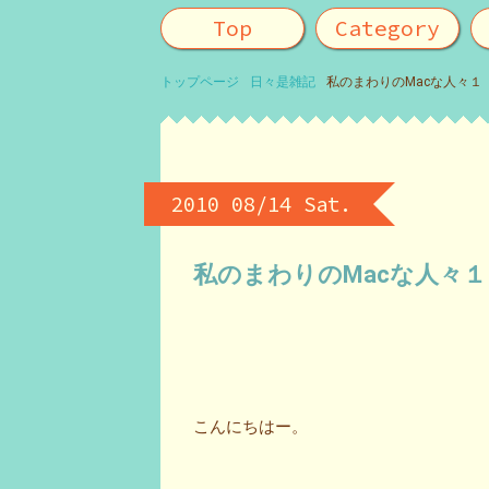
Top
Category
トップページ
日々是雑記
私のまわりのMacな人々１
2010 08/14 Sat.
私のまわりのMacな人々
こんにちはー。