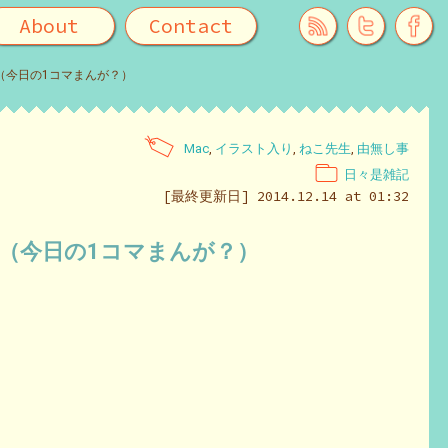
About
Contact
（今日の1コマまんが？）
Mac
,
イラスト入り
,
ねこ先生
,
由無し事
日々是雑記
[最終更新日] 2014.12.14 at 01:32
１（今日の1コマまんが？）