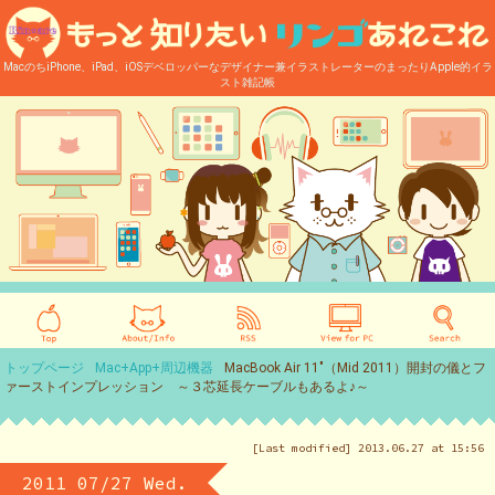
MacのちiPhone、iPad、iOSデベロッパーなデザイナー兼イラストレーターのまったりApple的イラ
スト雑記帳
トップページ
Mac+App+周辺機器
MacBook Air 11″（Mid 2011）開封の儀とフ
ァーストインプレッション ～３芯延長ケーブルもあるよ♪～
[Last modified] 2013.06.27 at 15:56
2011 07/27 Wed.