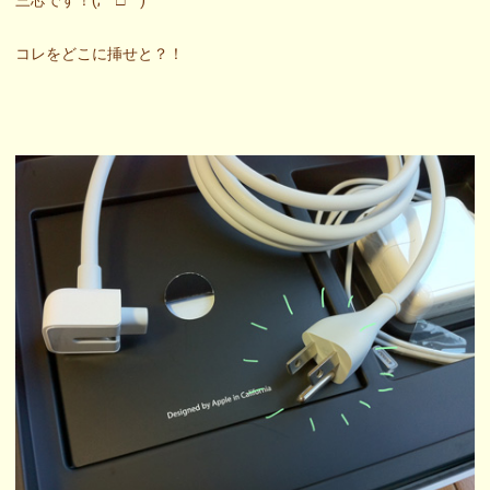
三芯です！(;￣□￣)
コレをどこに挿せと？！