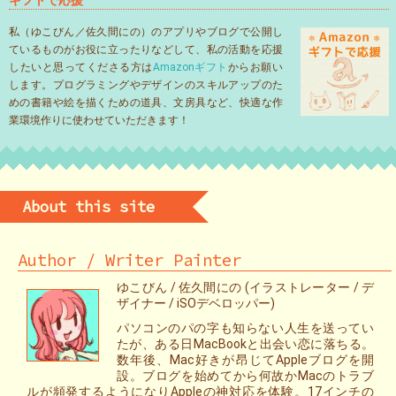
ギフトで応援
私（ゆこびん／佐久間にの）のアプリやブログで公開し
ているものがお役に立ったりなどして、私の活動を応援
したいと思ってくださる方は
Amazonギフト
からお願い
します。プログラミングやデザインのスキルアップのた
めの書籍や絵を描くための道具、文房具など、快適な作
業環境作りに使わせていただきます！
About this site
Author / Writer Painter
ゆこびん / 佐久間にの (イラストレーター / デ
ザイナー / iSOデベロッパー)
パソコンのパの字も知らない人生を送ってい
たが、ある日MacBookと出会い恋に落ちる。
数年後、Mac好きが昂じてAppleブログを開
設。ブログを始めてから何故かMacのトラブ
ルが頻発するようになりAppleの神対応を体験。17インチの