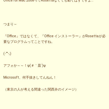
Office for Mac 2008ってRosettaなくても動くはずですよ…
つまり～
『Office』ではなくて、『Office インストーラー』がRosettaが必
要なプログラムってことですね。
(-“”-;)
アフォか～～！ψ(＃｀皿´)ψ
Microsoft、何手抜きしてんねん！
（東京の人が考える間違った関西弁のイメージ）