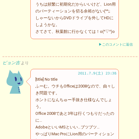
うちは頻繁に初期化だからいいけど、Lion用
のパーティーションを切る余裕がない(^^;;
しゃーないからDVDドライブを外してHDに
しようかな。
さてさて、秋葉館に行かなくては！o(^▽^)o
▶このコメントに返信
ピョン吉
より
2011.7.9(土) 23:38
[title] No title
ふーむ。ウチもOfficeは2008なので、由々し
き問題です。
ホントになんちゅー手抜き仕様なんでしょ
う。
Office 2008であと3年は行くつもりだったの
に…
AdobeといいMSといい…ブツブツ…
やっぱりMac ProにLion用のパーティション