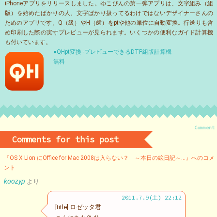
iPhoneアプリをリリースしました。ゆこびんの第一弾アプリは、文字組み（組
版）を始めたばかりの人、文字ばかり扱ってるわけではないデザイナーさんの
ためのアプリです。Q（級）やH（歯）をptや他の単位に自動変換。行送りも含
め印刷した際の実寸プレビューが見られます。いくつかの便利なガイド計算機
も付いています。
●QHpt変換 -プレビューできるDTP組版計算機
無料
Comment
Comments for this post
『OS X Lion にOffice for Mac 2008は入らない？ ～本日の絵日記～…』へのコメ
ント
koozyp
より
2011.7.9(土) 22:12
[title] ロゼッタ君