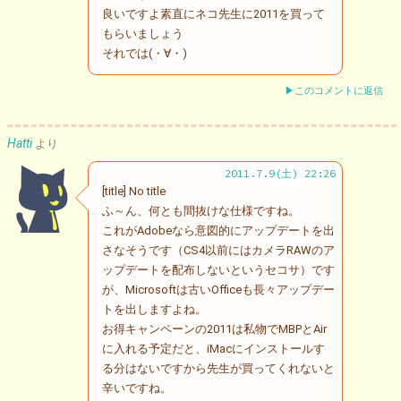
良いですよ素直にネコ先生に2011を買って
もらいましょう
それでは(・∀・)
▶このコメントに返信
Hatti
より
2011.7.9(土) 22:26
[title] No title
ふ～ん、何とも間抜けな仕様ですね。
これがAdobeなら意図的にアップデートを出
さなそうです（CS4以前にはカメラRAWのア
ップデートを配布しないというセコサ）です
が、Microsoftは古いOfficeも長々アップデー
トを出しますよね。
お得キャンペーンの2011は私物でMBPとAir
に入れる予定だと、iMacにインストールす
る分はないですから先生が買ってくれないと
辛いですね。