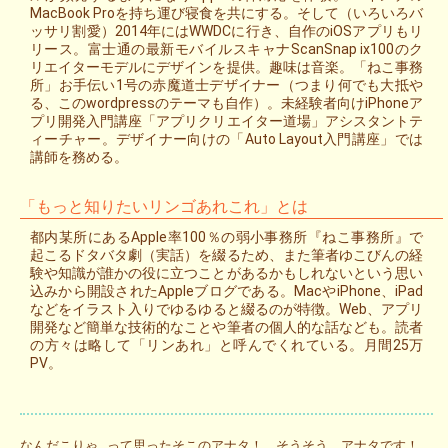
MacBook Proを持ち運び寝食を共にする。そして（いろいろバ
ッサリ割愛）2014年にはWWDCに行き、自作のiOSアプリもリ
リース。富士通の最新モバイルスキャナScanSnap ix100のク
リエイターモデルにデザインを提供。趣味は音楽。「ねこ事務
所」お手伝い1号の赤魔道士デザイナー（つまり何でも大抵や
る、このwordpressのテーマも自作）。未経験者向けiPhoneア
プリ開発入門講座「アプリクリエイター道場」アシスタントテ
ィーチャー。デザイナー向けの「Auto Layout入門講座」では
講師を務める。
「もっと知りたいリンゴあれこれ」とは
都内某所にあるApple率100％の弱小事務所『ねこ事務所』で
起こるドタバタ劇（実話）を綴るため、また筆者ゆこびんの経
験や知識が誰かの役に立つことがあるかもしれないという思い
込みから開設されたAppleブログである。MacやiPhone、iPad
などをイラスト入りでゆるゆると綴るのが特徴。Web、アプリ
開発など簡単な技術的なことや筆者の個人的な話なども。読者
の方々は略して「リンあれ」と呼んでくれている。月間25万
PV。
なんだこりゃ…って思ったそこのアナタ！ そうそう、アナタです！