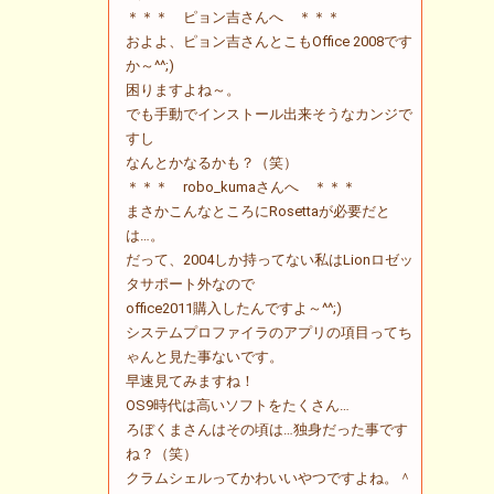
＊＊＊ ピョン吉さんへ ＊＊＊
およよ、ピョン吉さんとこもOffice 2008です
か～^^;)
困りますよね～。
でも手動でインストール出来そうなカンジで
すし
なんとかなるかも？（笑）
＊＊＊ robo_kumaさんへ ＊＊＊
まさかこんなところにRosettaが必要だと
は…。
だって、2004しか持ってない私はLionロゼッ
タサポート外なので
office2011購入したんですよ～^^;)
システムプロファイラのアプリの項目ってち
ゃんと見た事ないです。
早速見てみますね！
OS9時代は高いソフトをたくさん…
ろぼくまさんはその頃は…独身だった事です
ね？（笑）
クラムシェルってかわいいやつですよね。＾