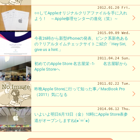
2012.01.20 Fri.
○○してAppleオリジナルクリアファイルを手に入れ
よう！ ～Apple修理センターの進化（笑）～
2015.09.09 Wed.
今夜26時から新型iPhoneの発表、ピンク系新色ある
の？リアルタイムチェックサイトご紹介「Hey Siri,
give us a hint.」
2011.04.24 Sun.
初めてのApple Store 名古屋栄 -1- 名古屋駅から
Apple Storeへ
2011.02.22 Tue.
昨晩Apple Storeに行って知った事／MacBook Pro
（2011）気になる
2014.06.12 Thu.
いよいよ明日6月13日（金）10時にApple Store表参
道がオープンしますね(๑´ㅂ`๑)