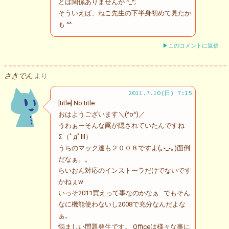
とは関係ありませんが ^_^;
そういえば、ねこ先生の下半身初めて見たか
も ^^
▶このコメントに返信
さきでん
より
2011.7.10(日) 7:15
[title] No title
おはようございます＼(^o^)／
うわぁーそんな罠が隠されていたんですね
Σ（ﾟдﾟlll）
うちのマック達も２００８ですよ(｡-_-｡)面倒
だなぁ。。
らいおん対応のインストーラだけでないです
かねぇw
いっそ2011買えって事なのかなぁ…でもそん
なに機能使わないし2008で充分なんだよな
ぁ。
悩ましい問題発生です。 Officeは様々な事に