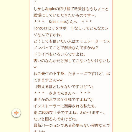
＾
しかしAppleの切り捨て政策はもうちょっと
緩慢にしていただきたいものです～。
＊＊＊ Kenta_meさんへ ＊＊＊
lionのロゼッタサポートなしってどんなカン
ジなんですかね。
どうしても使いたい人はエミュレーターでス
ノレパってことで解決なんですかね？
ドライバもいろいろですよね。
古いのなんかだと探してこないといけないし
w
ねこ先生の下半身、たま～～にですけど、出
てきますよんww
（数えるほどしかないですけど^^;）
＊＊＊ さきでんさんへ ＊＊＊
まさかのおマヌケ仕様ですよね^^;)
インストーラーに翻弄される私たち。
別に2008で十分ですよね。わかります～。
ないと困るんですけどね。
最新バージョンである必要もない程度なんで
すよね。