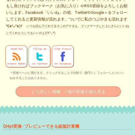
もし良ければブックマーク（お気に入り）やRSS登録をよろしくお願
いします。Facebook「いいね」の他、TwitterやGoogle＋をフォロー
してくれると更新情報が流れます。ついでに私のつぶやきも流れます
٩(๑❛ᴗ❛๑)۶
いつも読んでくれてるそこのアナタも、ブックマークした上にさらにいいね
してくれたりしてもいいのよ(/∇＼*)
＊関連ページに飛びます。クリックすることで自動で（勝手に）フォローしたりいい
ねをすることはありません。
より詳しい情報 / 他の登場人物も見る
QHpt変換 -プレビューできる組版計算機