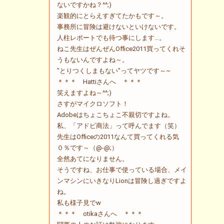
ないですかね？^^;)
楽観的にとらえすぎてたかもです～。
事務所に冒険は避けないといけないです。
人柱レポートでも待つ事にします…。
ねこ先生はぜんぜんOffice2011買ってくれそ
うもないんですよね～。
"とりつくしまもない"ってヤツです～~
＊＊＊ Hattiさんへ ＊＊＊
笑えますよね～^^;)
さすがマイクロソフト！
Adobeはちょこちょこ不親切ですよね。
私、「アドビ商法」って呼んでます（笑）
先生はOfficeの2011なんて買ってくれる気
０％です～（@-@;）
全然あてになりません。
そうですね、お仕事で使っている場合、メイ
ンマシンにいきなりLionは冒険し過ぎですよ
ね。
私も様子見でw
＊＊＊ otikaさんへ ＊＊＊