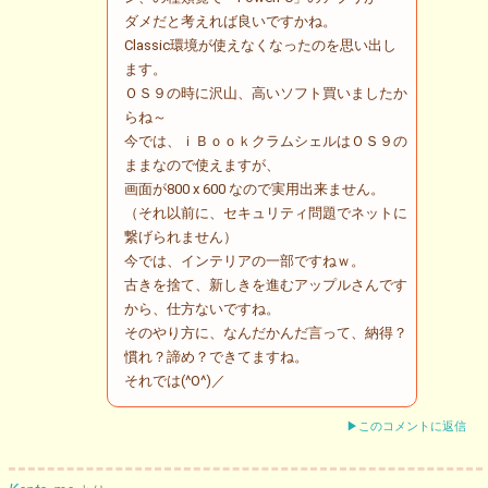
ダメだと考えれば良いですかね。
Classic環境が使えなくなったのを思い出し
ます。
ＯＳ９の時に沢山、高いソフト買いましたか
らね～
今では、ｉＢｏｏｋクラムシェルはＯＳ９の
ままなので使えますが、
画面が800 x 600 なので実用出来ません。
（それ以前に、セキュリティ問題でネットに
繋げられません）
今では、インテリアの一部ですねｗ。
古きを捨て、新しきを進むアップルさんです
から、仕方ないですね。
そのやり方に、なんだかんだ言って、納得？
慣れ？諦め？できてますね。
それでは(^O^)／
▶このコメントに返信