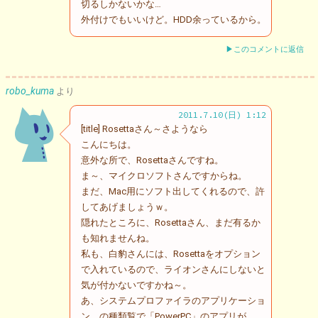
切るしかないかな…
外付けでもいいけど。HDD余っているから。
▶このコメントに返信
robo_kuma
より
2011.7.10(日) 1:12
[title] Rosettaさん～さようなら
こんにちは。
意外な所で、Rosettaさんですね。
ま～、マイクロソフトさんですからね。
まだ、Mac用にソフト出してくれるので、許
してあげましょうｗ。
隠れたところに、Rosettaさん、まだ有るか
も知れませんね。
私も、白豹さんには、Rosettaをオプション
で入れているので、ライオンさんにしないと
気が付かないですかね～。
あ、システムプロファイラのアプリケーショ
ン、の種類覧で「PowerPC」のアプリが