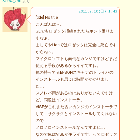
Kenta_me
より
2011.7.10(日) 1:43
[title] No title
こんばんは～。
SLでもロゼッタ拒絶されたらホント困りま
すなぁ。
ましてやLionではロゼッタは完全に死亡です
からね～。
マイクロソフトも面倒なカンジですけどまだ
使える手段があるからイイですね。
俺の持ってるEPSONスキャナのドライバの
インストールも思えば時間がかかりまし
た…。
スノレパ用があるのはありがたいんですけ
ど、問題はインストーラ。
VISEがこれまた古いカンジのインストーラで
して、サクサクとインストールしてくれない
ので
ノロノロインストールなんですよね…。
なので俺はVISEがキライです。ってロゼッタ