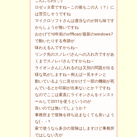
こんにちわ(^_^)
ロゼッタ君ですね～この後もこの人（？）に
は苦労しそうですね
マイクロソフトさんは適当なのが持ち味です
からしょうが無いですね
おかげで10年前のoffficeが最新のwindows7
で動いたりする奇跡が
味わえるんですからね～
リンク先のスノレパさんへの入れ方ですがあ
くまでスノレパさんですからね～
ライオンさんに入れるのは又別の問題が出る
様な気がしますね～例えば一見キチンと
動いているように見せかけて一部の機能が死
んでいるとか印刷が出来ないとか？ですね
なのでここは素直にライオンさんをインスト
ールして2011を使うというのが
良いのでは無いでしょうか？
事務所まで冒険を持ち込まなくても良いよう
な(・・?
家で使うなら多少の冒険はしますけど事務所
ではしない方が