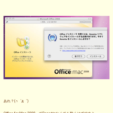
あれ？(∩゜д゜)