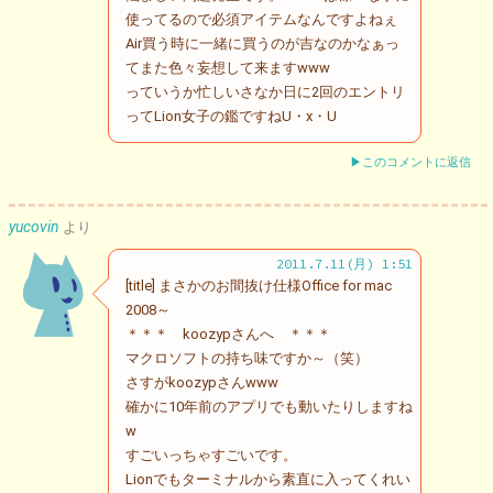
使ってるので必須アイテムなんですよねぇ
Air買う時に一緒に買うのが吉なのかなぁっ
てまた色々妄想して来ますwww
っていうか忙しいさなか日に2回のエントリ
ってLion女子の鑑ですねU・x・U
▶このコメントに返信
yucovin
より
2011.7.11(月) 1:51
[title] まさかのお間抜け仕様Office for mac
2008～
＊＊＊ koozypさんへ ＊＊＊
マクロソフトの持ち味ですか～（笑）
さすがkoozypさんwww
確かに10年前のアプリでも動いたりしますね
w
すごいっちゃすごいです。
Lionでもターミナルから素直に入ってくれい