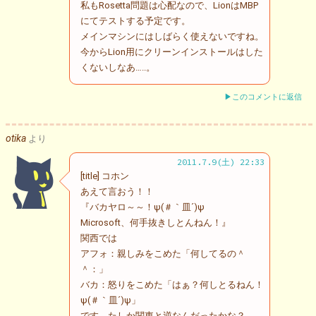
私もRosetta問題は心配なので、LionはMBP
にてテストする予定です。
メインマシンにはしばらく使えないですね。
今からLion用にクリーンインストールはした
くないしなあ…..。
▶このコメントに返信
otika
より
2011.7.9(土) 22:33
[title] コホン
あえて言おう！！
『バカヤロ～～！ψ(＃｀皿´)ψ
Microsoft、何手抜きしとんねん！』
関西では
アフォ：親しみをこめた「何してるの＾
＾：」
バカ：怒りをこめた「はぁ？何しとるねん！
ψ(＃｀皿´)ψ」
です。たしか関東と逆なんだったかな？