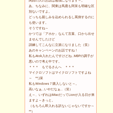
関西の人のお話は勉強になります～。
あ、ちなみに、関東は馬鹿も阿呆も明確な区
別ないですよ。
どっちも親しみを込められるし罵倒するのに
も使います。
そうですね～
かつては「アホか」なんて言葉、口から出せ
ませんでしたけど
訓練してこんなに立派になりました（笑）
あのキャンペーンのお話ですね！
私もAtok入れたんですけどね…MBPの調子が
悪いので考え中です。
＊＊＊ もでるさんへ ＊＊＊
マイクロソフトはマイクロソフトですよね
～ ^^;)呆
私もWindows７購入しないと～。
高いなぁ…いやだなぁ…（笑）
え～、いずれはiMacだってLionが入る日が来
ますよ～きっと。
（もちろん即入れる訳ないじゃないですか～
^^）