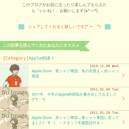
このブログがお役に立ったり楽しんでもらえた
ら「いいね！」お願いします(๑⁰ 〰⁰)
シェアしてくれると嬉しいです(*´ー｀*)
この記事を読んでくれたあなたにオススメ
[Category]
Apple的諸々
2010.12.08 Wed.
Apple Store 青シャツ軍団、冬の衣替え→赤シャツ
軍団
2011.01.04 Tue.
2011年、今年のApple的煩悩を書き出してみました
(*´∇｀*)
2011.01.18 Tue.
Apple Store 赤シャツ軍団→青シャツ軍団に戻って
ました(・∀・) ～スタッフ冬服図説付き～