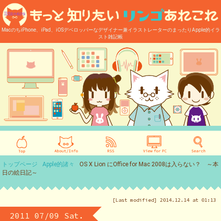
MacのちiPhone、iPad、iOSデベロッパーなデザイナー兼イラストレーターのまったりApple的イラ
スト雑記帳
トップページ
Apple的諸々
OS X Lion にOffice for Mac 2008は入らない？ ～本
日の絵日記～
[Last modified] 2014.12.14 at 01:13
2011 07/09 Sat.