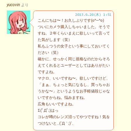
yucovin
より
2013.6.20(木) 1:51
こんにちは〜！お久しぶりです(o^―^o)
ついにカメラ購入しちゃいました。そうで
すね、２年くらいまえに欲しいって言って
た気がします（笑）
私もふつうの女子という事にしておいてく
ださい（笑）
確かに、せっかく同じ規格なのだからそろ
えてくれるとユーザーとしてはありがたい
ですよね。
マクロ、いいですね〜。欲しいですけど、
「まぁ、ちょっと気になるし、買っちゃお
うかな〜」というようなお手軽値段じゃな
いですからね。悩みますね。
広角もいいですよね。
Σ(ﾟДﾟ;)はっ
コレが噂のレンズ沼ってやつですね！気を
つけないと…(´Д｀;)`、