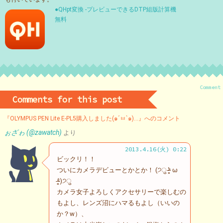
●QHpt変換 -プレビューできるDTP組版計算機
無料
Comment
Comments for this post
『OLYMPUS PEN Lite E-PL5購入しました(๑´ㅂ`๑)…』へのコメント
ぉざゎ (@zawatch)
より
2013.4.16(火) 0:22
ビックリ！！
ついにカメラデビューとかとか！ (੭ु ˃̶͈̀ ω
˂̶͈́)੭ु
カメラ女子よろしくアクセサリーで楽しむの
もよし、レンズ沼にハマるもよし（いいの
か？w）、