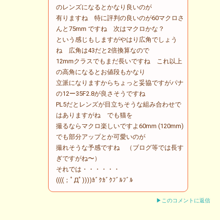
のレンズになるとかなり良いのが
有りますね 特に評判の良いのが60マクロさ
んと75mm ですね 次はマクロかな？
という感じもしますがやはり広角でしょう
ね 広角は43だと2倍換算なので
12mmクラスでもまだ長いですね これ以上
の高角になるとお値段もかなり
立派になりますからちょっと妥協ですがパナ
の12ー35F2.8が良さそうですね
PL5だとレンズが目立ちそうな組み合わせで
はありますがね でも猫を
撮るならマクロ楽しいですよ60mm (120mm)
でも部分アップとか可愛いのが
撮れそうな予感ですね （ブログ等では長す
ぎですがね〜）
それでは・・・・・・
((((；ﾟДﾟ))))ｶﾞｸｶﾞｸﾌﾞﾙﾌﾞﾙ
▶このコメントに返信