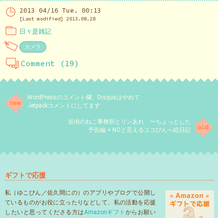
2013 04/16 Tue. 00:13
[Last modified] 2013.08.28
日々是雑記
カメラ
Comment (19)
WordPressのコメント欄、Disqusはやめて
Jetpackコメントにしてます
近頃のねこ事務所とリンあれ 〜ちょっとした
予告編 + NOと言えるユコびんへ絵日記
ギフトで応援
私（ゆこびん／佐久間にの）のアプリやブログで公開し
ているものがお役に立ったりなどして、私の活動を応援
したいと思ってくださる方は
Amazonギフト
からお願い