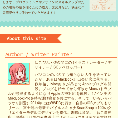
します。プログラミングやデザインのスキルアップのた
めの書籍や絵を描くための道具、文房具など、快適な作
業環境作りに使わせていただきます！
About this site
Author / Writer Painter
ゆこびん / 佐久間にの (イラストレーター / デ
ザイナー / iSOデベロッパー)
パソコンのパの字も知らない人生を送ってい
たが、ある日MacBookと出会い恋に落ちる。
数年後、Mac好きが昂じてAppleブログを開
設。ブログを始めてから何故かMacのトラブ
ルが頻発するようになりAppleの神対応を体験。17インチの
MacBook Proを持ち運び寝食を共にする。そして（いろいろバ
ッサリ割愛）2014年にはWWDCに行き、自作のiOSアプリもリ
リース。富士通の最新モバイルスキャナScanSnap ix100のク
リエイターモデルにデザインを提供。趣味は音楽。「ねこ事務
所」お手伝い1号の赤魔道士デザイナー（つまり何でも大抵や