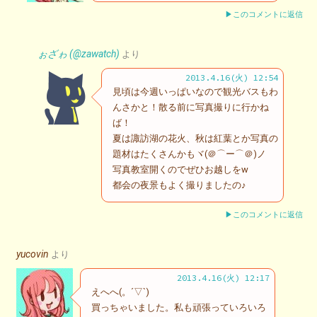
▶このコメントに返信
ぉざゎ (@zawatch)
より
2013.4.16(火) 12:54
見頃は今週いっぱいなので観光バスもわ
んさかと！散る前に写真撮りに行かね
ば！
夏は諏訪湖の花火、秋は紅葉とか写真の
題材はたくさんかもヾ(＠⌒ー⌒＠)ノ
写真教室開くのでぜひお越しをw
都会の夜景もよく撮りましたの♪
▶このコメントに返信
yucovin
より
2013.4.16(火) 12:17
えへへ(。´▽`)
買っちゃいました。私も頑張っていろいろ