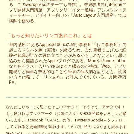
る、このwordpressのテーマも自作）。未経験者向けiPhoneア
プリ開発入門講座「アプリクリエイター道場」アシスタントテ
ィーチャー。デザイナー向けの「Auto Layout入門講座」では
講師を務める。
「もっと知りたいリンゴあれこれ」とは
都内某所にあるApple率100％の弱小事務所『ねこ事務所』で
起こるドタバタ劇（実話）を綴るため、また筆者ゆこびんの経
験や知識が誰かの役に立つことがあるかもしれないという思い
込みから開設されたAppleブログである。MacやiPhone、iPad
などをイラスト入りでゆるゆると綴るのが特徴。Web、アプリ
開発など簡単な技術的なことや筆者の個人的な話なども。読者
の方々は略して「リンあれ」と呼んでくれている。月間25万
PV。
なんだこりゃ…って思ったそこのアナタ！ そうそう、アナタです！
もし良ければブックマーク（お気に入り）やRSS登録をよろしくお願
いします。Facebook「いいね」の他、TwitterやGoogle＋をフォロー
してくれると更新情報が流れます。ついでに私のつぶやきも流れます
٩(๑❛ᴗ❛๑)۶
いつも読んでくれてるそこのアナタも、ブックマークした上にさらにいいね