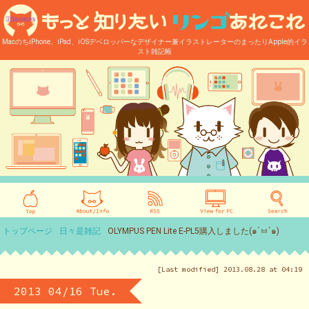
MacのちiPhone、iPad、iOSデベロッパーなデザイナー兼イラストレーターのまったりApple的イラ
スト雑記帳
トップページ
日々是雑記
OLYMPUS PEN Lite E-PL5購入しました(๑´ㅂ`๑)
[Last modified] 2013.08.28 at 04:19
2013 04/16 Tue.