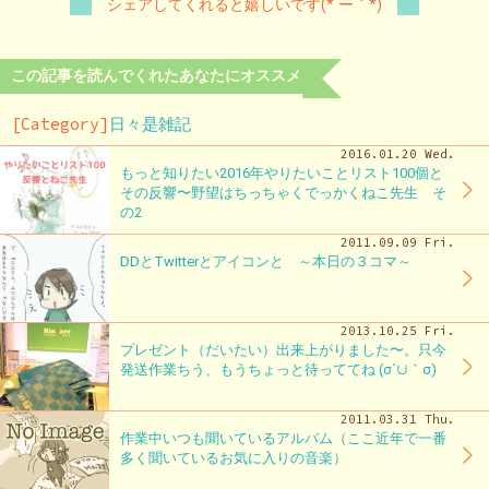
シェアしてくれると嬉しいです(*´ー｀*)
この記事を読んでくれたあなたにオススメ
[Category]
日々是雑記
2016.01.20 Wed.
もっと知りたい2016年やりたいことリスト100個と
その反響〜野望はちっちゃくでっかくねこ先生 そ
の2
2011.09.09 Fri.
DDとTwitterとアイコンと ～本日の３コマ～
2013.10.25 Fri.
プレゼント（だいたい）出来上がりました〜。只今
発送作業ちう、もうちょっと待っててね (σ´∪｀σ)
2011.03.31 Thu.
作業中いつも聞いているアルバム（ここ近年で一番
多く聞いているお気に入りの音楽）