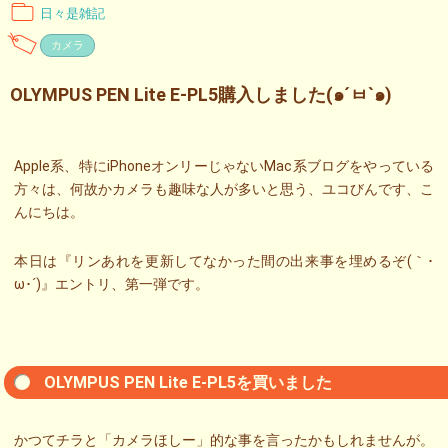
日々是雑記
カメラ
OLYMPUS PEN Lite E-PL5購入しました(๑´ㅂ`๑)
Apple系、特にiPhoneオンリーじゃないMac系ブログをやっている
方々は、何故かカメラも趣味な人が多いと思う、ユコびんです、こ
んにちは。
本日は『リンあれを更新してなかった間の出来事を埋めるぞ(｀･
ω･´)』エントリ、第一弾です。
OLYMPUS PEN Lite E-PL5を買いました
かつてチラと「カメラほしー」的な事を言ったかもしれませんが。