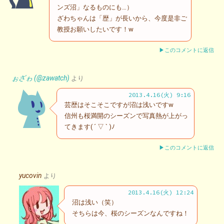
ンズ沼」なるものにも…）
ざわちゃんは「歴」が長いから、今度是非ご
教授お願いしたいです！w
▶このコメントに返信
ぉざゎ (@zawatch)
より
2013.4.16(火) 9:16
芸歴はそこそこですが沼は浅いですw
信州も桜満開のシーズンで写真熱が上がっ
てきます( ´ ▽ ` )ﾉ
▶このコメントに返信
yucovin
より
2013.4.16(火) 12:24
沼は浅い（笑）
そちらは今、桜のシーズンなんですね！