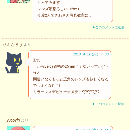
とってみます！
レンズ沼恐ろしい…(^∀^;)
今度2人でざわさん写真教室に…
▶このコメントに返信
りんたろう
より
2013.4.16(火) 7:33
おお⁉
しかもLeica銘柄の25mmじゃないっすか(＾ｰ
^)ノ
間違いなくもっと広角のレンズも欲しくなる
でしょうな(^_^;)
ミラーレスデビューオメデトʕ•̫͡•ʕ•̫͡•ʔ•̫͡•ʔ
▶このコメントに返信
yucovin
より
2013.4.16(火) 12:19