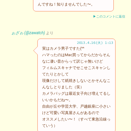
んですね！知りませんでした〜。
▶このコメントに返信
ぉざゎ (@zawatch)
より
2013.4.16(火) 1:13
実はカメラ男子ですた(^^ゞ
ハマったのはMac買ってからだからそん
なに凄い昔からって訳じゃ無いけど
フィルムスキャナでせこせこスキャンし
てたりとかして
現像だけして紙焼きしないとかそんなこ
んなしとりました（笑）
カメラバッグは最近女子向け増えてるし
いいかもだね〜。
自由が丘や学芸大学、戸越銀座に小さい
けど可愛い写真屋さんがあるので
オススメしたい〜！（すべて東急沿線っ
ていう）