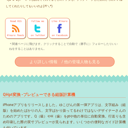
してくれたりしてもいいのよ(/∇＼*)
＊関連ページに飛びます。クリックすることで自動で（勝手に）フォローしたりいい
ねをすることはありません。
より詳しい情報 / 他の登場人物も見る
QHpt変換 -プレビューできる組版計算機
iPhoneアプリをリリースしました。ゆこびんの第一弾アプリは、文字組み（組
版）を始めたばかりの人、文字ばかり扱ってるわけではないデザイナーさんの
ためのアプリです。Q（級）やH（歯）をptや他の単位に自動変換。行送りも含
め印刷した際の実寸プレビューが見られます。いくつかの便利なガイド計算機
も付いています。