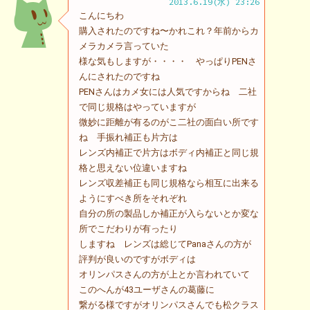
2013.6.19(水) 23:26
こんにちわ
購入されたのですね〜かれこれ？年前からカ
メラカメラ言っていた
様な気もしますが・・・・ やっぱりPENさ
んにされたのですね
PENさんはカメ女には人気ですからね 二社
で同じ規格はやっていますが
微妙に距離が有るのがこ二社の面白い所です
ね 手振れ補正も片方は
レンズ内補正で片方はボディ内補正と同じ規
格と思えない位違いますね
レンズ収差補正も同じ規格なら相互に出来る
ようにすべき所をそれぞれ
自分の所の製品しか補正が入らないとか変な
所でこだわりが有ったり
しますね レンズは総じてPanaさんの方が
評判が良いのですがボディは
オリンパスさんの方が上とか言われていて
このへんが43ユーザさんの葛藤に
繋がる様ですがオリンパスさんでも松クラス