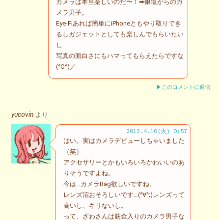
カメラは本当楽しいのだ〜！➡銀塩からのカ
メラ男子。
Eye-Fiあれば簡単にiPhoneともやり取りでき
るしガジェットとしても楽しんでもらいたい
し
写真の面白さにもハマってもらえたらですな
(^O^)／
▶このコメントに返信
yucovin
より
2013.4.16(火) 0:57
はい。実はカメラデビューしちゃいました
（笑）
アクセサリーとかもいろいろかわいいのあ
りそうですよね。
今は…カメラBag欲しいですね。
レンズ沼おそろしいです…(^∀^;)レンズって
高いし、キリないし。
って、ざわさんは筋金入りのカメラ男子な