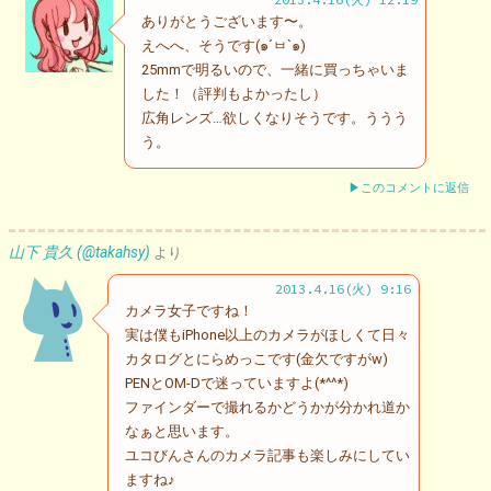
ありがとうございます〜。
えへへ、そうです(๑´ㅂ`๑)
25mmで明るいので、一緒に買っちゃいま
した！（評判もよかったし）
広角レンズ…欲しくなりそうです。ううう
う。
▶このコメントに返信
山下 貴久 (@takahsy)
より
2013.4.16(火) 9:16
カメラ女子ですね！
実は僕もiPhone以上のカメラがほしくて日々
カタログとにらめっこです(金欠ですがw)
PENとOM-Dで迷っていますよ(*^^*)
ファインダーで撮れるかどうかが分かれ道か
なぁと思います。
ユコびんさんのカメラ記事も楽しみにしてい
ますね♪