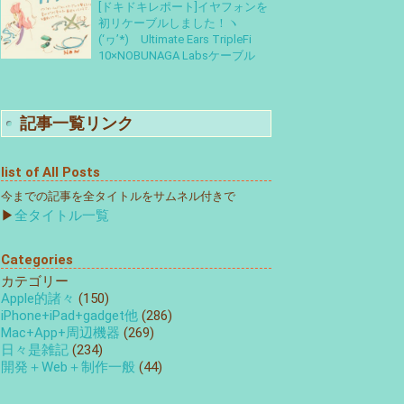
[ドキドキレポート]イヤフォンを
初リケーブルしました！ヽ
(‘ヮ’*)ゝUltimate Ears TripleFi
10×NOBUNAGA Labsケーブル
記事一覧リンク
list of All Posts
今までの記事を全タイトルをサムネル付きで
▶
全タイトル一覧
Categories
カテゴリー
Apple的諸々
(150)
iPhone+iPad+gadget他
(286)
Mac+App+周辺機器
(269)
日々是雑記
(234)
開発＋Web＋制作一般
(44)