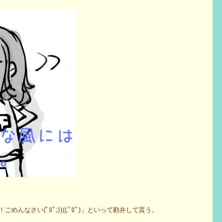
んなさい(ﾟﾛﾟ;))((;ﾟﾛﾟ)」といって勘弁して貰う。