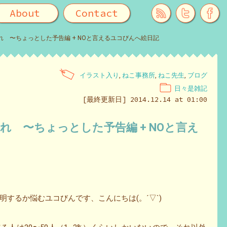
About
Contact
 〜ちょっとした予告編 + NOと言えるユコびんへ絵日記
イラスト入り
,
ねこ事務所
,
ねこ先生
,
ブログ
日々是雑記
[最終更新日] 2014.12.14 at 01:00
 〜ちょっとした予告編 + NOと言え
するか悩むユコびんです、こんにちは(。´▽`)