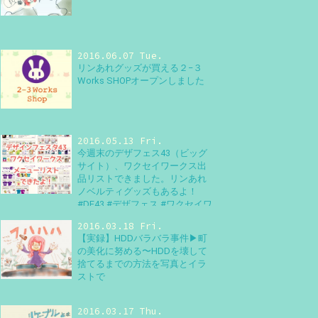
2016.06.07 Tue.
リンあれグッズが買える２−３
Works SHOPオープンしました
2016.05.13 Fri.
今週末のデザフェス43（ビッグ
サイト）、ワクセイワークス出
品リストできました。リンあれ
ノベルティグッズもあるよ！
#DF43 #デザフェス #ワクセイワ
ークス #デザインフェスタ
2016.03.18 Fri.
【実録】HDDバラバラ事件▶町
の美化に努める〜HDDを壊して
捨てるまでの方法を写真とイラ
ストで
2016.03.17 Thu.