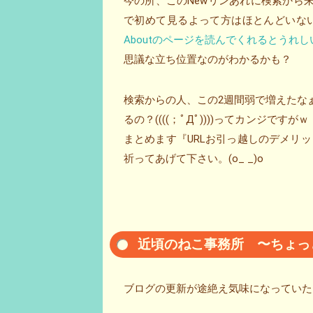
今の所、このNewリンあれに検索から来
で初めて見るよって方はほとんどいな
Aboutのページを読んでくれるとうれし
思議な立ち位置なのがわかるかも？
検索からの人、この2週間弱で増えたな
るの？((((；ﾟДﾟ))))ってカンジ
まとめます『URLお引っ越しのデメリ
祈ってあげて下さい。(o_ _)o
近頃のねこ事務所 〜ちょっ
ブログの更新が途絶え気味になっていた