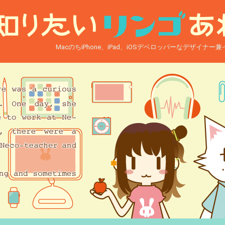
MacのちiPhone、iPad、iOSデベロッパーなデザイナ