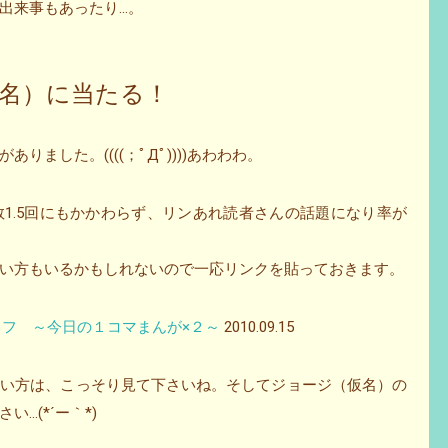
出来事もあったり…。
名）に当たる！
ました。((((；ﾟДﾟ))))あわわわ。
1.5回にもかかわらず、リンあれ読者さんの話題になり率が
い方もいるかもしれないので一応リンクを貼っておきます。
reスタッフ ～今日の１コマまんが×２～
2010.09.15
たい方は、こっそり見て下さいね。そしてジョージ（仮名）の
…(*´ー｀*)