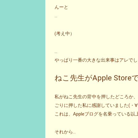
んーと
…
(考え中）
…
やっぱり一番の大きな出来事はアレでしょう
ねこ先生がApple St
私がねこ先生の背中を押したどころか
ごりに押した私に感謝していました(・∀
これは、Appleブログを名乗っている
それから…