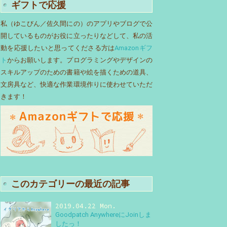
ギフトで応援
私（ゆこびん／佐久間にの）のアプリやブログで公
開しているものがお役に立ったりなどして、私の活
動を応援したいと思ってくださる方は
Amazonギフ
ト
からお願いします。プログラミングやデザインの
スキルアップのための書籍や絵を描くための道具、
文房具など、快適な作業環境作りに使わせていただ
きます！
このカテゴリーの最近の記事
2019.04.22 Mon.
Goodpatch AnywhereにJoinしま
したっ！