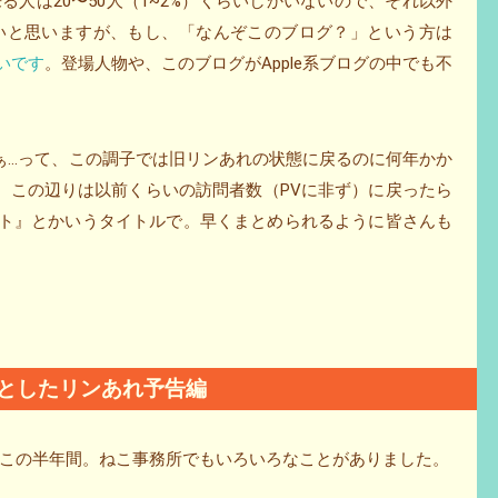
る人は20〜50人（1~2%）くらいしかいないので、それ以外
いと思いますが、もし、「なんぞこのブログ？」という方は
いです
。登場人物や、このブログがApple系ブログの中でも不
ぁ…って、この調子では旧リンあれの状態に戻るのに何年かか
ですがｗ この辺りは以前くらいの訪問者数（PVに非ず）に戻ったら
ット』とかいうタイトルで。早くまとめられるように皆さんも
としたリンあれ予告編
この半年間。ねこ事務所でもいろいろなことがありました。