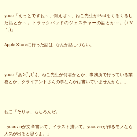
yuco「えっとですね～、例えば～、ねこ先生がiPadをくるくるし
た話とか～。トラックパッドのジェスチャーの話とか～。(ﾉ´∀
｀;)」
Apple Storeに行った話は…なんか話しづらい。
yuco「あΣ(ﾟДﾟ;)、ねこ先生が何者かとか、事務所で行っている業
務とか、クライアントさんの事なんかは書いていませんから。」
ねこ「そりゃ、もちろんだ。
…yucovinが文章書いて、イラスト描いて。yucovinが作るモノなら
人気が出ると思うよ。」