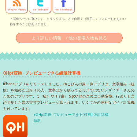
＊関連ページに飛びます。クリックすることで自動で（勝手に）フォローしたりいい
ねをすることはありません。
より詳しい情報 / 他の登場人物も見る
QHpt変換 -プレビューできる組版計算機
iPhoneアプリをリリースしました。ゆこびんの第一弾アプリは、文字組み（組
版）を始めたばかりの人、文字ばかり扱ってるわけではないデザイナーさんの
ためのアプリです。Q（級）やH（歯）をptや他の単位に自動変換。行送りも含
め印刷した際の実寸プレビューが見られます。いくつかの便利なガイド計算機
も付いています。
●QHpt変換 -プレビューできるDTP組版計算機
無料