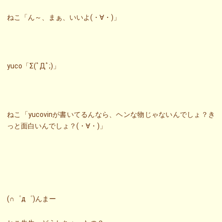
ねこ「ん～、まぁ、いいよ(・∀・)」
yuco「Σ(ﾟДﾟ;)」
ねこ「yucovinが書いてるんなら、ヘンな物じゃないんでしょ？き
っと面白いんでしょ？(・∀・)」
(∩゜д゜)んまー