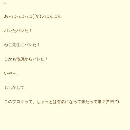
…
あ～はっはっは( ´∀`)ノばんばん
バレたバレた！
ねこ先生にバレた！
しかも他所からバレた！
いや～、
もしかして
このブログって、ちょっとは有名になって来たって事？(*´艸`*)