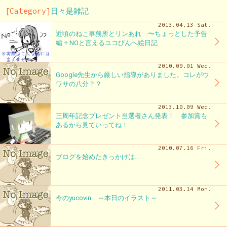
[Category]
日々是雑記
2013.04.13 Sat.
近頃のねこ事務所とリンあれ 〜ちょっとした予告
編 + NOと言えるユコびんへ絵日記
2010.09.01 Wed.
Google先生から厳しい指導がありました。コレがウ
ワサの八分？？
2013.10.09 Wed.
三周年記念プレゼント当選者さん発表！ 参加賞も
あるから見ていってね！
2010.07.16 Fri.
ブログを始めたきっかけは…
2011.03.14 Mon.
今のyucovin ～本日のイラスト～