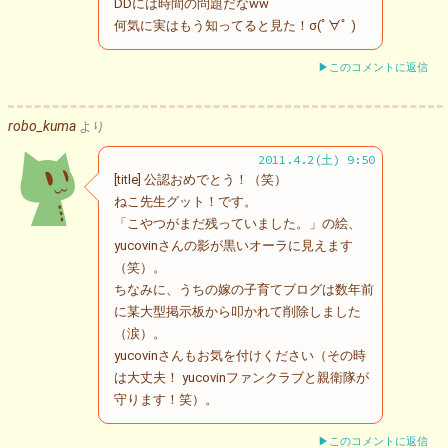
DDには時間の問題だなww
何気に実はもう知ってると見た！σ(ﾟ∀ﾟ )
▶このコメントに返信
robo_kuma
より
2011.4.2(土) 9:50
[title] 公認おめでとう！（笑）
ねこ先生グット！です。
「こやつがまだ残っていました。」の絵、
yucovinさんの影が黒いオーラに見えます
（笑）。
ちなみに、うちの嫁の子育てブログは数年前
に某大型掲示板から叩かれて削除しました
（涙）。
yucovinさんもお気を付けください（その時
は大丈夫！ yucovinファンクラブと親衛隊が
守ります！笑）。
▶このコメントに返信