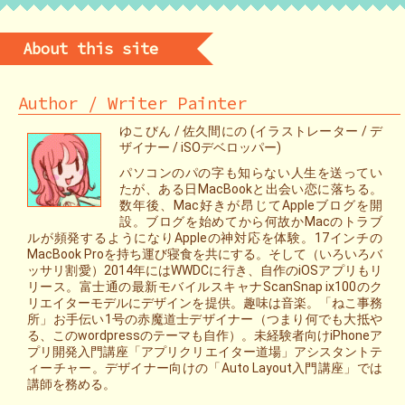
About this site
Author / Writer Painter
ゆこびん / 佐久間にの (イラストレーター / デ
ザイナー / iSOデベロッパー)
パソコンのパの字も知らない人生を送ってい
たが、ある日MacBookと出会い恋に落ちる。
数年後、Mac好きが昂じてAppleブログを開
設。ブログを始めてから何故かMacのトラブ
ルが頻発するようになりAppleの神対応を体験。17インチの
MacBook Proを持ち運び寝食を共にする。そして（いろいろバ
ッサリ割愛）2014年にはWWDCに行き、自作のiOSアプリもリ
リース。富士通の最新モバイルスキャナScanSnap ix100のク
リエイターモデルにデザインを提供。趣味は音楽。「ねこ事務
所」お手伝い1号の赤魔道士デザイナー（つまり何でも大抵や
る、このwordpressのテーマも自作）。未経験者向けiPhoneア
プリ開発入門講座「アプリクリエイター道場」アシスタントテ
ィーチャー。デザイナー向けの「Auto Layout入門講座」では
講師を務める。