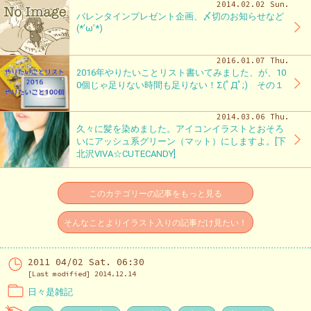
2014.02.02 Sun.
バレンタインプレゼント企画、〆切のお知らせなど
(*’ω’*)
2016.01.07 Thu.
2016年やりたいことリスト書いてみました、が、10
0個じゃ足りない時間も足りない！Σ(ﾟДﾟ;) その１
2014.03.06 Thu.
久々に髪を染めました。アイコンイラストとおそろ
いにアッシュ系グリーン（マット）にしますよ。[下
北沢VIVA☆CUTECANDY]
このカテゴリーの記事をもっと見る
そんなことよりイラスト入りの記事だけ見たい！
2011 04/02 Sat. 06:30
[Last modified] 2014.12.14
日々是雑記