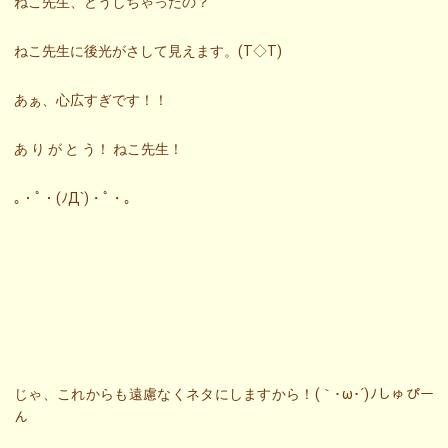
ねこ先生、どうしちゃったの？
ねこ先生に後光がさして見えます。(T◇T)
あぁ、心広すぎです！！
あ り が と う！ ねこ先生！
｡・ﾟ・(ﾉД`)・ﾟ・｡
じゃ、これからも遠慮なくネタにしますから！(｀･ω･´)ﾉしゅぴー
ん