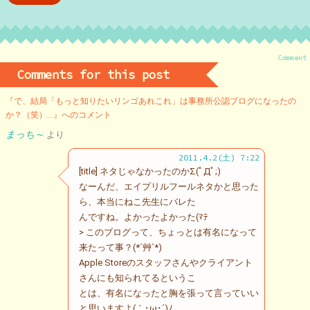
Comment
Comments for this post
『で、結局「もっと知りたいリンゴあれこれ」は事務所公認ブログになったの
か？（笑）…』へのコメント
まっち～
より
2011.4.2(土) 7:22
[title] ネタじゃなかったのかΣ(ﾟДﾟ;)
なーんだ、エイプリルフールネタかと思った
ら、本当にねこ先生にバレた
んですね。よかったよかった(ﾏﾃ
> このブログって、ちょっとは有名になって
来たって事？(*´艸`*)
Apple Storeのスタッフさんやクライアント
さんにも知られてるというこ
とは、有名になったと胸を張って言っていい
と思いますよ(｀･ω･´)ﾉ