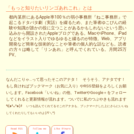
「もっと知りたいリンゴあれこれ」とは
都内某所にあるApple率100％の弱小事務所『ねこ事務所』で
起こるドタバタ劇（実話）を綴るため、また筆者ゆこびんの経
験や知識が誰かの役に立つことがあるかもしれないという思い
込みから開設されたAppleブログである。MacやiPhone、iPad
などをイラスト入りでゆるゆると綴るのが特徴。Web、アプリ
開発など簡単な技術的なことや筆者の個人的な話なども。読者
の方々は略して「リンあれ」と呼んでくれている。月間25万
PV。
なんだこりゃ…って思ったそこのアナタ！ そうそう、アナタです！
もし良ければブックマーク（お気に入り）やRSS登録をよろしくお願
いします。Facebook「いいね」の他、TwitterやGoogle＋をフォロー
してくれると更新情報が流れます。ついでに私のつぶやきも流れます
٩(๑❛ᴗ❛๑)۶
いつも読んでくれてるそこのアナタも、ブックマークした上にさらにいいね
してくれたりしてもいいのよ(/∇＼*)