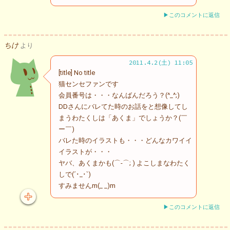
▶このコメントに返信
ちけ
より
2011.4.2(土) 11:05
[title] No title
猫センセファンです
会員番号は・・・なんばんだろう？(^_^;)
DDさんにバレてた時のお話をと想像してし
まうわたくしは「あくま」でしょうか？(￣
ー￣)
バレた時のイラストも・・・どんなカワイイ
イラストが・・・
ヤバ、あくまかも(⌒-⌒; ) よこしまなわたく
しで(´･_･`)
すみませんm(_ _)m
▶このコメントに返信