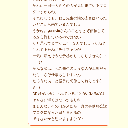
それに一日千人近くの人が見に来ているブロ
グですからね。
それにしても、ねこ先生の懐の広さはいった
いどこから来ているんでしょ
うかね。yucovinさんのことをさぞ信頼して
るから許しているのではない
かと思ってますが…どうなんでしょうかね？
これでまたねこ先生ファンが
一気に増えそうな予感がしてなりません(｀･
ω･´)ﾉ
そんな私は、ねこ先生のような人が上司だっ
たら、さぞ仕事もしやすいん
だろうなぁ、と勝手に想像しております(・
∀・)
DD君がネタにされていることがバレるのは…
そんなに遅くはないかもしれ
ませんね。その日が来たら、真の事務所公認
ブログになった日と言えるの
ではないかと思いますよ(・∀・)