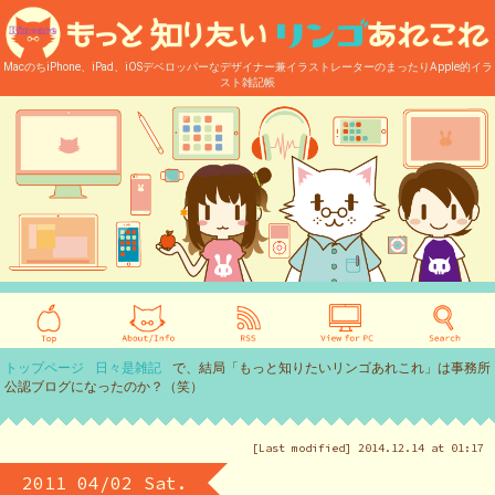
MacのちiPhone、iPad、iOSデベロッパーなデザイナー兼イラストレーターのまったりApple的イラ
スト雑記帳
トップページ
日々是雑記
で、結局「もっと知りたいリンゴあれこれ」は事務所
公認ブログになったのか？（笑）
[Last modified] 2014.12.14 at 01:17
2011 04/02 Sat.