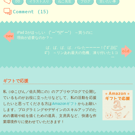
DD
イラスト入り
ねこ先生
ブログ
言いたい事
Comment (15)
iPad 2がほっしい (ﾟーﾟ*)(*ﾟーﾟ) ～買うのに
理由が必要なのか？～
ば、ば、ば、ば、バレたーーーー！(ﾟﾛﾟ;))((;ﾟ
ﾛﾟ) ～リンあれ最大の危機、凍り付いた１コ
マ～
ギフトで応援
私（ゆこびん／佐久間にの）のアプリやブログで公開し
ているものがお役に立ったりなどして、私の活動を応援
したいと思ってくださる方は
Amazonギフト
からお願い
します。プログラミングやデザインのスキルアップのた
めの書籍や絵を描くための道具、文房具など、快適な作
業環境作りに使わせていただきます！