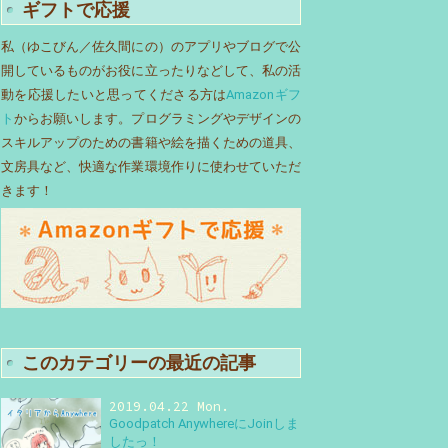
ギフトで応援
私（ゆこびん／佐久間にの）のアプリやブログで公
開しているものがお役に立ったりなどして、私の活
動を応援したいと思ってくださる方は
Amazonギフ
ト
からお願いします。プログラミングやデザインの
スキルアップのための書籍や絵を描くための道具、
文房具など、快適な作業環境作りに使わせていただ
きます！
このカテゴリーの最近の記事
2019.04.22 Mon.
Goodpatch AnywhereにJoinしま
したっ！