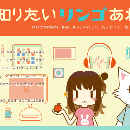
MacのちiPhone、iPad、iOSデベロッパーなデザイナ