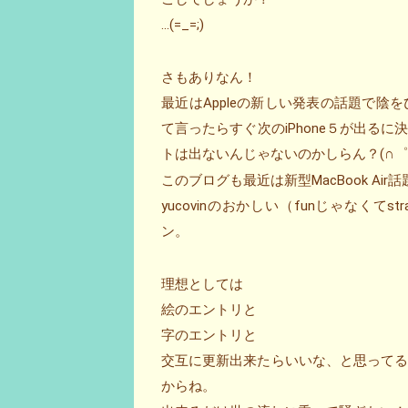
…(=_=;)
さもありなん！
最近はAppleの新しい発表の話題で
て言ったらすぐ次のiPhone５が出るに
トは出ないんじゃないのかしらん？(∩゜
このブログも最近は新型MacBook Air
yucovinのおかしい（funじゃなくてs
ン。
理想としては
絵のエントリと
字のエントリと
交互に更新出来たらいいな、と思って
からね。