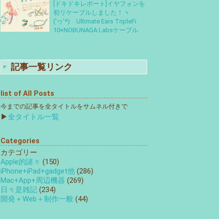
[ドキドキレポート]イヤフォンを
初リケーブルしました！ヽ
(‘ヮ’*)ゝUltimate Ears TripleFi
10×NOBUNAGA Labsケーブル
記事一覧リンク
list of All Posts
今までの記事を全タイトルをサムネル付きで
▶
全タイトル一覧
Categories
カテゴリー
Apple的諸々
(150)
iPhone+iPad+gadget他
(286)
Mac+App+周辺機器
(269)
日々是雑記
(234)
開発＋Web＋制作一般
(44)