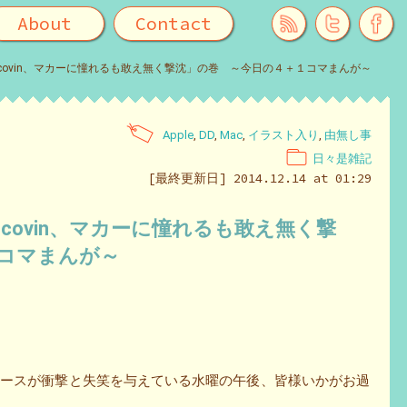
About
Contact
covin、マカーに憧れるも敢え無く撃沈」の巻 ～今日の４＋１コマまんが～
Apple
,
DD
,
Mac
,
イラスト入り
,
由無し事
日々是雑記
[最終更新日] 2014.12.14 at 01:29
covin、マカーに憧れるも敢え無く撃
コマまんが～
ニュースが衝撃と失笑を与えている水曜の午後、皆様いかがお過