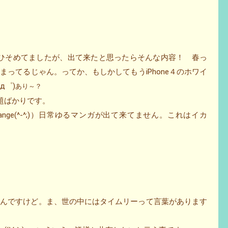
陰をひそめてましたが、出て来たと思ったらそんな内容！ 春っ
決まってるじゃん。ってか、もしかしてもうiPhone４のホワイ
д゜)
あり～？
話題ばかりです。
trange(^-^;)）日常ゆるマンガが出て来てません。これはイカ
るんですけど。ま、世の中にはタイムリーって言葉があります