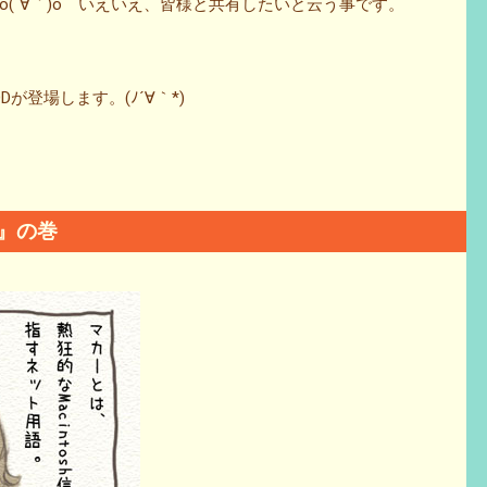
(´∀｀)o いえいえ、皆様と共有したいと云う事です。
が登場します。(ﾉ´∀｀*)
』の巻