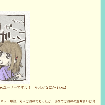
Macユーザーですよ！ それがなにか？(;ω;)
者を指すネット用語。元々は蔑称であったが、現在では蔑称の意味合いは薄