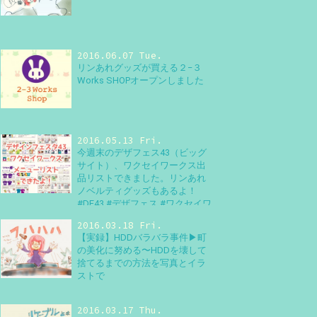
2016.06.07 Tue.
リンあれグッズが買える２−３
Works SHOPオープンしました
2016.05.13 Fri.
今週末のデザフェス43（ビッグ
サイト）、ワクセイワークス出
品リストできました。リンあれ
ノベルティグッズもあるよ！
#DF43 #デザフェス #ワクセイワ
ークス #デザインフェスタ
2016.03.18 Fri.
【実録】HDDバラバラ事件▶町
の美化に努める〜HDDを壊して
捨てるまでの方法を写真とイラ
ストで
2016.03.17 Thu.