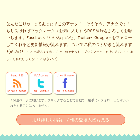
なんだこりゃ…って思ったそこのアナタ！ そうそう、アナタです！
もし良ければブックマーク（お気に入り）やRSS登録をよろしくお願
いします。Facebook「いいね」の他、TwitterやGoogle＋をフォロー
してくれると更新情報が流れます。ついでに私のつぶやきも流れます
٩(๑❛ᴗ❛๑)۶
いつも読んでくれてるそこのアナタも、ブックマークした上にさらにいいね
してくれたりしてもいいのよ(/∇＼*)
＊関連ページに飛びます。クリックすることで自動で（勝手に）フォローしたりいい
ねをすることはありません。
より詳しい情報 / 他の登場人物も見る