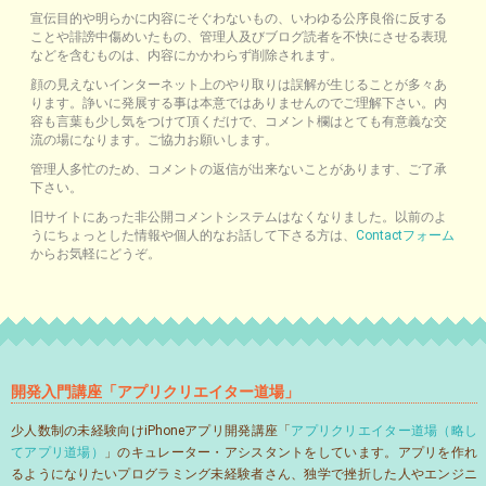
宣伝目的や明らかに内容にそぐわないもの、いわゆる公序良俗に反する
ことや誹謗中傷めいたもの、管理人及びブログ読者を不快にさせる表現
などを含むものは、内容にかかわらず削除されます。
顔の見えないインターネット上のやり取りは誤解が生じることが多々あ
ります。諍いに発展する事は本意ではありませんのでご理解下さい。内
容も言葉も少し気をつけて頂くだけで、コメント欄はとても有意義な交
流の場になります。ご協力お願いします。
管理人多忙のため、コメントの返信が出来ないことがあります、ご了承
下さい。
旧サイトにあった非公開コメントシステムはなくなりました。以前のよ
うにちょっとした情報や個人的なお話して下さる方は、
Contactフォーム
からお気軽にどうぞ。
開発入門講座「アプリクリエイター道場」
少人数制の未経験向けiPhoneアプリ開発講座「
アプリクリエイター道場（略し
てアプリ道場）
」のキュレーター・アシスタントをしています。アプリを作れ
るようになりたいプログラミング未経験者さん、独学で挫折した人やエンジニ