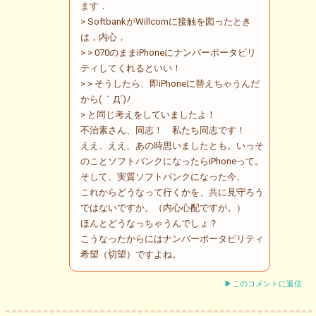
ます．
> SoftbankがWillcomに接触を図ったとき
は，内心，
> > 070のままiPhoneにナンバーポータビリ
ティしてくれるといい！
> > そうしたら、即iPhoneに替えちゃうんだ
から( ｀Д´)ﾉ
> と同じ考えをしていましたよ！
不治素さん、同志！ 私たち同志です！
ええ、ええ、あの時思いましたとも。いっそ
のことソフトバンクになったらiPhoneって。
そして、実質ソフトバンクになった今、
これからどうなって行くかを、共に見守ろう
ではないですか。（内心心配ですが。）
ほんとどうなっちゃうんでしょ？
こうなったからにはナンバーポータビリティ
希望（切望）ですよね。
▶このコメントに返信