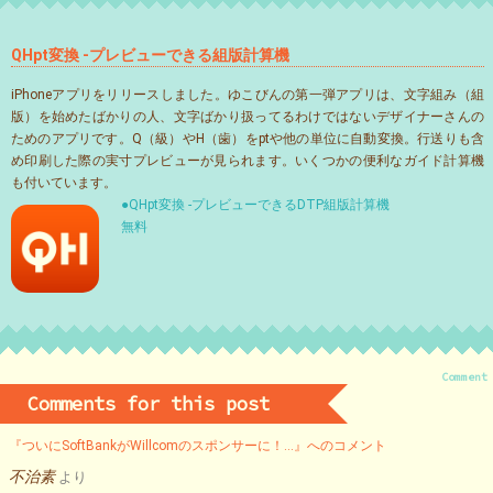
QHpt変換 -プレビューできる組版計算機
iPhoneアプリをリリースしました。ゆこびんの第一弾アプリは、文字組み（組
版）を始めたばかりの人、文字ばかり扱ってるわけではないデザイナーさんの
ためのアプリです。Q（級）やH（歯）をptや他の単位に自動変換。行送りも含
め印刷した際の実寸プレビューが見られます。いくつかの便利なガイド計算機
も付いています。
●QHpt変換 -プレビューできるDTP組版計算機
無料
Comment
Comments for this post
『ついにSoftBankがWillcomのスポンサーに！…』へのコメント
不治素
より