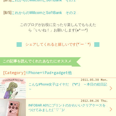
[8/5]
これからのWillcomとSoftBank その２
このブログがお役に立ったり楽しんでもらえた
ら「いいね！」お願いします(๑⁰ 〰⁰)
シェアしてくれると嬉しいです(*´ー｀*)
この記事を読んでくれたあなたにオススメ
[Category]
iPhone+iPad+gadget他
2011.05.30 Mon.
こんなiPhone女子はイヤだ (^∀^;) ～本日の絵日記
～
2012.04.26 Thu.
INFOBAR A01にプリントのかわいいクリアケースを
つけてみました( ´ ▽ ` )ﾉ