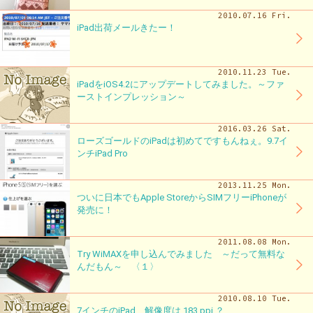
2010.07.16 Fri.
iPad出荷メールきたー！
2010.11.23 Tue.
iPadをiOS4.2にアップデートしてみました。～ファ
ーストインプレッション～
2016.03.26 Sat.
ローズゴールドのiPadは初めてですもんねぇ。9.7イ
ンチiPad Pro
2013.11.25 Mon.
ついに日本でもApple StoreからSIMフリーiPhoneが
発売に！
2011.08.08 Mon.
Try WiMAXを申し込んでみました ～だって無料な
んだもん～ 〈１〉
2010.08.10 Tue.
7インチのiPad、解像度は 183 ppi ？