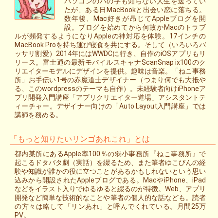
パソコンのパの字も知らない人生を送ってい
たが、ある日MacBookと出会い恋に落ちる。
数年後、Mac好きが昂じてAppleブログを開
設。ブログを始めてから何故かMacのトラブ
ルが頻発するようになりAppleの神対応を体験。17インチの
MacBook Proを持ち運び寝食を共にする。そして（いろいろバ
ッサリ割愛）2014年にはWWDCに行き、自作のiOSアプリもリ
リース。富士通の最新モバイルスキャナScanSnap ix100のク
リエイターモデルにデザインを提供。趣味は音楽。「ねこ事務
所」お手伝い1号の赤魔道士デザイナー（つまり何でも大抵や
る、このwordpressのテーマも自作）。未経験者向けiPhoneア
プリ開発入門講座「アプリクリエイター道場」アシスタントテ
ィーチャー。デザイナー向けの「Auto Layout入門講座」では
講師を務める。
「もっと知りたいリンゴあれこれ」とは
都内某所にあるApple率100％の弱小事務所『ねこ事務所』で
起こるドタバタ劇（実話）を綴るため、また筆者ゆこびんの経
験や知識が誰かの役に立つことがあるかもしれないという思い
込みから開設されたAppleブログである。MacやiPhone、iPad
などをイラスト入りでゆるゆると綴るのが特徴。Web、アプリ
開発など簡単な技術的なことや筆者の個人的な話なども。読者
の方々は略して「リンあれ」と呼んでくれている。月間25万
PV。