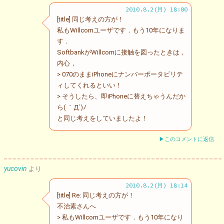
2010.8.2(月) 18:00
[title] 同じ考えの方が！
私もWillcomユーザです．もう10年になりま
す．
SoftbankがWillcomに接触を図ったときは，
内心，
> 070のままiPhoneにナンバーポータビリテ
ィしてくれるといい！
> そうしたら、即iPhoneに替えちゃうんだか
ら( ｀Д´)ﾉ
と同じ考えをしていましたよ！
▶このコメントに返信
yucovin
より
2010.8.2(月) 18:14
[title] Re: 同じ考えの方が！
不治素さんへ
> 私もWillcomユーザです．もう10年になり