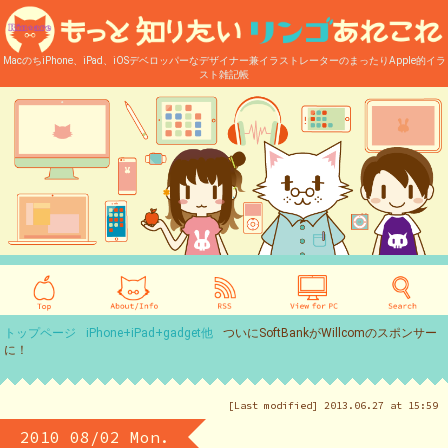
MacのちiPhone、iPad、iOSデベロッパーなデザイナー兼イラストレーターのまったりApple的イラ
スト雑記帳
トップページ
iPhone+iPad+gadget他
ついにSoftBankがWillcomのスポンサー
に！
[Last modified] 2013.06.27 at 15:59
2010 08/02 Mon.