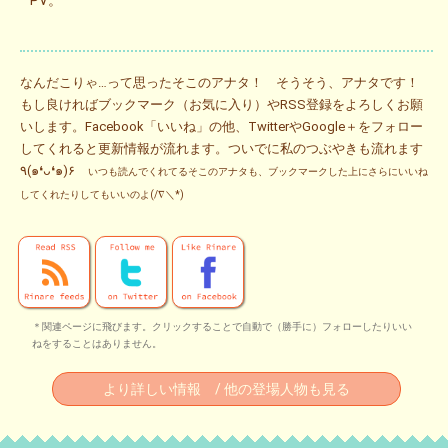
PV。
なんだこりゃ…って思ったそこのアナタ！ そうそう、アナタです！
もし良ければブックマーク（お気に入り）やRSS登録をよろしくお願
いします。Facebook「いいね」の他、TwitterやGoogle＋をフォロー
してくれると更新情報が流れます。ついでに私のつぶやきも流れます
٩(๑❛ᴗ❛๑)۶
いつも読んでくれてるそこのアナタも、ブックマークした上にさらにいいね
してくれたりしてもいいのよ(/∇＼*)
＊関連ページに飛びます。クリックすることで自動で（勝手に）フォローしたりいい
ねをすることはありません。
より詳しい情報 / 他の登場人物も見る