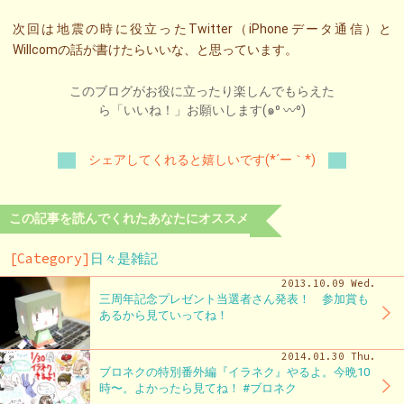
次回は地震の時に役立ったTwitter（iPhoneデータ通信）と
Willcomの話が書けたらいいな、と思っています。
このブログがお役に立ったり楽しんでもらえた
ら「いいね！」お願いします(๑⁰ 〰⁰)
シェアしてくれると嬉しいです(*´ー｀*)
この記事を読んでくれたあなたにオススメ
[Category]
日々是雑記
2013.10.09 Wed.
三周年記念プレゼント当選者さん発表！ 参加賞も
あるから見ていってね！
2014.01.30 Thu.
ブロネクの特別番外編『イラネク』やるよ。今晩10
時〜。よかったら見てね！ #ブロネク