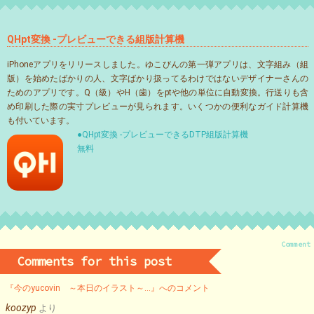
QHpt変換 -プレビューできる組版計算機
iPhoneアプリをリリースしました。ゆこびんの第一弾アプリは、文字組み（組
版）を始めたばかりの人、文字ばかり扱ってるわけではないデザイナーさんの
ためのアプリです。Q（級）やH（歯）をptや他の単位に自動変換。行送りも含
め印刷した際の実寸プレビューが見られます。いくつかの便利なガイド計算機
も付いています。
●QHpt変換 -プレビューできるDTP組版計算機
無料
Comment
Comments for this post
『今のyucovin ～本日のイラスト～…』へのコメント
koozyp
より