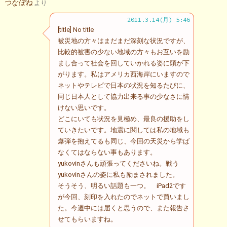
つなぼね
より
2011.3.14(月) 5:46
[title] No title
被災地の方々はまだまだ深刻な状況ですが、
比較的被害の少ない地域の方々もお互いを励
まし合って社会を回していかれる姿に頭が下
がります。私はアメリカ西海岸にいますので
ネットやテレビで日本の状況を知るたびに、
同じ日本人として協力出来る事の少なさに情
けない思いです。
どこにいても状況を見極め、最良の援助をし
ていきたいです。地震に関しては私の地域も
爆弾を抱えてるも同じ、今回の天災から学ば
なくてはならない事もあります。
yukovinさんも頑張ってくださいね。戦う
yukovinさんの姿に私も励まされました。
そうそう、明るい話題も一つ。 iPad2です
が今回、刻印を入れたのでネットで買いまし
た。今週中には届くと思うので、また報告さ
せてもらいますね。