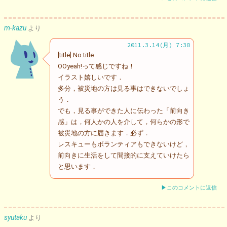
m-kazu
より
2011.3.14(月) 7:30
[title] No title
OOyeah!って感じですね！
イラスト嬉しいです．
多分，被災地の方は見る事はできないでしょ
う．
でも，見る事ができた人に伝わった「前向き
感」は，何人かの人を介して，何らかの形で
被災地の方に届きます．必ず．
レスキューもボランティアもできないけど，
前向きに生活をして間接的に支えていけたら
と思います．
▶このコメントに返信
syutaku
より