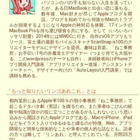
パソコンのパの字も知らない人生を送ってい
たが、ある日MacBookと出会い恋に落ちる。
数年後、Mac好きが昂じてAppleブログを開
設。ブログを始めてから何故かMacのトラブ
ルが頻発するようになりAppleの神対応を体験。17インチの
MacBook Proを持ち運び寝食を共にする。そして（いろいろバ
ッサリ割愛）2014年にはWWDCに行き、自作のiOSアプリもリ
リース。富士通の最新モバイルスキャナScanSnap ix100のク
リエイターモデルにデザインを提供。趣味は音楽。「ねこ事務
所」お手伝い1号の赤魔道士デザイナー（つまり何でも大抵や
る、このwordpressのテーマも自作）。未経験者向けiPhoneア
プリ開発入門講座「アプリクリエイター道場」アシスタントテ
ィーチャー。デザイナー向けの「Auto Layout入門講座」では
講師を務める。
「もっと知りたいリンゴあれこれ」とは
都内某所にあるApple率100％の弱小事務所『ねこ事務所』で
起こるドタバタ劇（実話）を綴るため、また筆者ゆこびんの経
験や知識が誰かの役に立つことがあるかもしれないという思い
込みから開設されたAppleブログである。MacやiPhone、iPad
などをイラスト入りでゆるゆると綴るのが特徴。Web、アプリ
開発など簡単な技術的なことや筆者の個人的な話なども。読者
の方々は略して「リンあれ」と呼んでくれている。月間25万