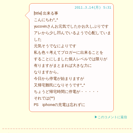
2011.3.14(月) 5:31
[title] 出来る事
こんにちわ^_^
yucovinさんお元気でしたかお久しぶりです
アレから少し凹んでいるようで心配していま
した
元気そうでなによりです
私も色々考えてブロガーに出来ることを
することにしました個人レベルでは限りが
有りますがまとまれば大きな力に
なりますから。
今日から停電が始まりますが
又帰宅難民になりそうです^_^
ちょうど帰宅時間に停電が・・・・・
それでは(^^)
PS iphoneの充電は忘れずに
▶このコメントに返信