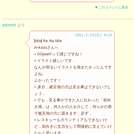
▶このコメントに返信
yucovin
より
2011.3.15(火) 0:11
[title] Re: No title
m-kazuさんへ
> OOyeah!って感じですね！
> イラスト嬉しいです．
なんか明るいイラストを描きたかったんです
よね。
よかったです！
> 多分，被災地の方は見る事はできないでし
ょう．
> でも，見る事ができた人に伝わった「前向
き感」は，何人かの人を介して，何らかの形
で被災地の方に届きます．必ず．
> レスキューもボランティアもできないけ
ど，前向きに生活をして間接的に支えていけ
たらと思います．