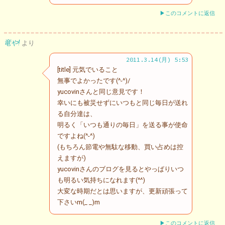
▶このコメントに返信
竜や!
より
2011.3.14(月) 5:53
[title] 元気でいること
無事でよかったです(^-^)/
yucovinさんと同じ意見です！
幸いにも被災せずにいつもと同じ毎日が送れ
る自分達は、
明るく「いつも通りの毎日」を送る事が使命
ですよね(^-^)
(もちろん節電や無駄な移動、買い占めは控
えますが)
yucovinさんのブログを見るとやっぱりいつ
も明るい気持ちになれます(^^)
大変な時期だとは思いますが、更新頑張って
下さいm(_ _)m
▶このコメントに返信