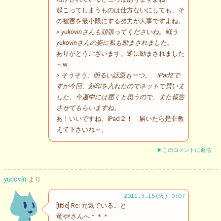
起こってしまうものは仕方ないにしても、そ
の被害を最小限にする努力が大事ですよね。
> yukovinさんも頑張ってくださいね。戦う
yukovinさんの姿に私も励まされました。
ありがとうございます。逆に励まされました
～w
> そうそう、明るい話題も一つ。 iPad2で
すが今回、刻印を入れたのでネットで買いま
した。今週中には届くと思うので、また報告
させてもらいますね。
あ！いいですね。iPad２！ 届いたら是非教
えて下さいね～。
▶このコメントに返信
yucovin
より
2011.3.15(火) 0:07
[title] Re: 元気でいること
竜や!さんへ＊＊＊