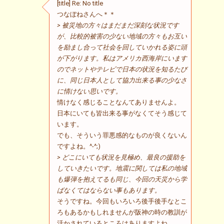
[title] Re: No title
つなぼねさんへ＊＊
> 被災地の方々はまだまだ深刻な状況です
が、比較的被害の少ない地域の方々もお互い
を励まし合って社会を回していかれる姿に頭
が下がります。私はアメリカ西海岸にいます
のでネットやテレビで日本の状況を知るたび
に、同じ日本人として協力出来る事の少なさ
に情けない思いです。
情けなく感じることなんてありませんよ。
日本にいても皆出来る事がなくてそう感じて
います。
でも、そういう罪悪感的なものが良くないん
ですよね。^-^;)
> どこにいても状況を見極め、最良の援助を
していきたいです。地震に関しては私の地域
も爆弾を抱えてるも同じ、今回の天災から学
ばなくてはならない事もあります。
そうですね。今回もいろいろ後手後手なとこ
ろもあるかもしれませんが阪神の時の教訓が
活かされているところはありますよね。