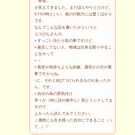
「希望」
が見えてきました。まだぼんやりとだけど。
9.11の時といい、彼の行動力には驚くばかり
です。
なんでこんな話を書いたかというと、
ユコびんさんの、
> すっごい当たり前の事ですけど、
> 被災してない人、地域は出来る限りやるこ
とをやって
> ～
> 善意や気持ちよりも的確、適切さの方が重
要ですからね。
↑に、それと結びつけられるものがあったか
ら。です。
> 自分の為の景気付け
等々が（特に詩の後半に）割とリンクしてま
すので、
よかったら読んでみてください。
△偶然にも生き残った自分にできること（っ
て…）▽