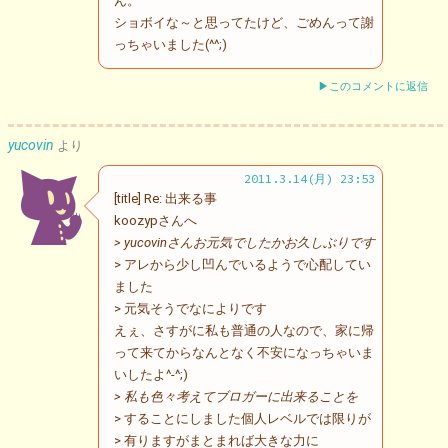
ん。
ショボイな～と思ってたけど、ごめんって謝
っちゃいました(^^;)
▶このコメントに返信
yucovin
より
2011.3.14(月) 23:53
[title] Re: 出来る事
koozypさんへ
> yucovinさんお元気でしたかお久しぶりです
> アレから少し凹んでいるようで心配してい
ました
> 元気そうでなによりです
えぇ、さすがに私も普通の人なので、家に帰
って来てからなんとなく不安になっちゃいま
いしたよ^-^;)
> 私も色々考えてブロガーに出来ることを
> することにしました個人レベルでは限りが
> 有りますがまとまれば大きな力に