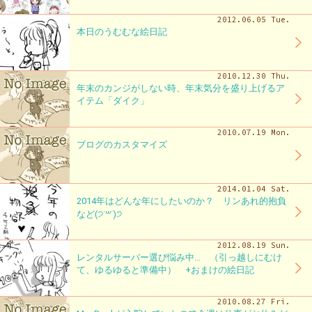
2012.06.05 Tue.
本日のうむむな絵日記
2010.12.30 Thu.
年末のカンジがしない時、年末気分を盛り上げるア
イテム「ダイク」
2010.07.19 Mon.
ブログのカスタマイズ
2014.01.04 Sat.
2014年はどんな年にしたいのか？ リンあれ的抱負
など(੭˙꒳​˙)੭
2012.08.19 Sun.
レンタルサーバー選び悩み中… （引っ越しにむけ
て、ゆるゆると準備中） +おまけの絵日記
2010.08.27 Fri.