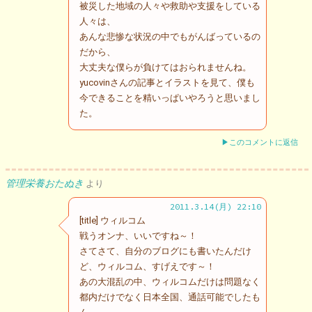
被災した地域の人々や救助や支援をしている
人々は、
あんな悲惨な状況の中でもがんばっているの
だから、
大丈夫な僕らが負けてはおられませんね。
yucovinさんの記事とイラストを見て、僕も
今できることを精いっぱいやろうと思いまし
た。
▶このコメントに返信
管理栄養おたぬき
より
2011.3.14(月) 22:10
[title] ウィルコム
戦うオンナ、いいですね～！
さてさて、自分のブログにも書いたんだけ
ど、ウィルコム、すげえです～！
あの大混乱の中、ウィルコムだけは問題なく
都内だけでなく日本全国、通話可能でしたも