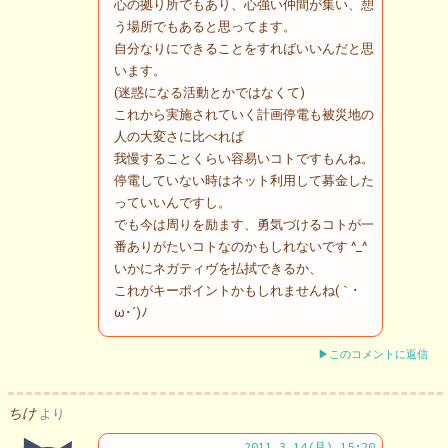
心の拠り所でもあり、心強い仲間が集い、憩
う場所でもあると思ってます。
自分なりにできることをすればいいんだと思
います。
(迷惑になる活動とかではなくて)
これから実施されていく計画停電も被災地の
人の大変さに比べれば
我慢することくらい容易いコトですもんね。
停電していない時はネット利用して募金した
っていいんですし。
でも今は周りを励ます、勇気づけるコトが一
番ありがたいコトなのかもしれないです ^_^
いかにネガティヴを払拭できるか、
これがキーポイントかもしれませんね(｀･
ω･´)ﾉ
▶このコメントに返信
ちけ
より
2011.3.14(月) 15:20