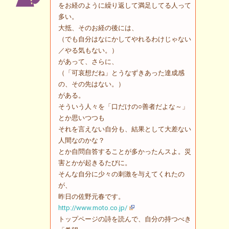
をお経のように繰り返して満足してる人って
多い。
大抵、そのお経の後には、
（でも自分はなにかしてやれるわけじゃない
／やる気もない。）
があって、さらに、
（「可哀想だね」とうなずきあった達成感
の、その先はない。）
がある。
そういう人々を「口だけの○善者だよな～」
とか思いつつも
それを言えない自分も、結果として大差ない
人間なのかな？
とか自問自答することが多かったんスよ。災
害とかが起きるたびに。
そんな自分に少々の刺激を与えてくれたの
が、
昨日の佐野元春です。
http://www.moto.co.jp/
トップページの詩を読んで、自分の持つべき