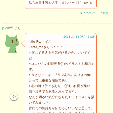
私も本日牛乳を入手しましたー！(｀･ω･´)ﾉ
▶このコメントに返信
yucovin
より
2011.3.15(火) 0:25
[title] Re: ナイス！
Kenta_meさんへ＊＊＊
> 落ちてる人を元気付けるの会、いいです
ね！
> ユコびんの戦闘態勢(?)のイラストも和みま
す。
> 今となっては、『リンあれ』ありきの俺に
とっては重要な場所であり、
> 心の拠り所でもあり、心強い仲間が集い、
憩う場所でもあると思ってます。
なんか明るい気分になりたくてイラストを描
いてみました。
皆にその気持ちが伝わるといいなと思って。