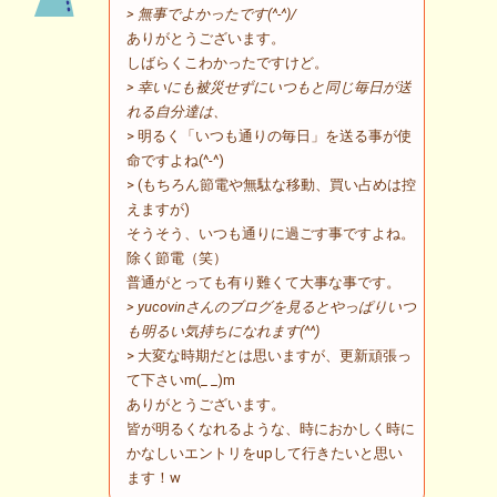
> 無事でよかったです(^-^)/
ありがとうございます。
しばらくこわかったですけど。
> 幸いにも被災せずにいつもと同じ毎日が送
れる自分達は、
> 明るく「いつも通りの毎日」を送る事が使
命ですよね(^-^)
> (もちろん節電や無駄な移動、買い占めは控
えますが)
そうそう、いつも通りに過ごす事ですよね。
除く節電（笑）
普通がとっても有り難くて大事な事です。
> yucovinさんのブログを見るとやっぱりいつ
も明るい気持ちになれます(^^)
> 大変な時期だとは思いますが、更新頑張っ
て下さいm(_ _)m
ありがとうございます。
皆が明るくなれるような、時におかしく時に
かなしいエントリをupして行きたいと思い
ます！w