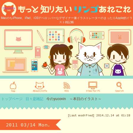
MacのちiPhone、iPad、iOSデベロッパーなデザイナー兼イラストレーターのまったりApple的イラ
スト雑記帳
トップページ
日々是雑記
今のyucovin ～本日のイラスト～
[Last modified] 2014.12.14 at 01:18
2011 03/14 Mon.