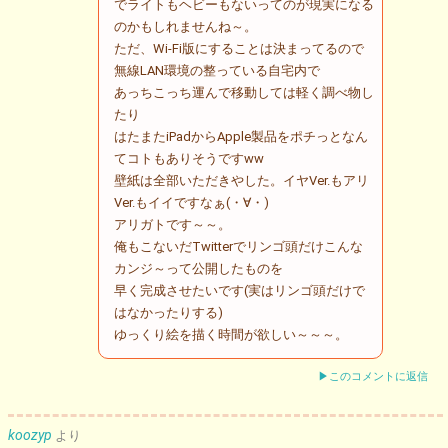
でライトもヘビーもないってのが現実になる
のかもしれませんね～。
ただ、Wi-Fi版にすることは決まってるので
無線LAN環境の整っている自宅内で
あっちこっち運んで移動しては軽く調べ物し
たり
はたまたiPadからApple製品をポチっとなん
てコトもありそうですww
壁紙は全部いただきやした。イヤVer.もアリ
Ver.もイイですなぁ(・∀・)
アリガトです～～。
俺もこないだTwitterでリンゴ頭だけこんな
カンジ～って公開したものを
早く完成させたいです(実はリンゴ頭だけで
はなかったりする)
ゆっくり絵を描く時間が欲しい～～～。
▶このコメントに返信
koozyp
より