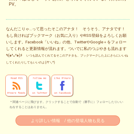
PV。
なんだこりゃ…って思ったそこのアナタ！ そうそう、アナタです！
もし良ければブックマーク（お気に入り）やRSS登録をよろしくお願
いします。Facebook「いいね」の他、TwitterやGoogle＋をフォロー
してくれると更新情報が流れます。ついでに私のつぶやきも流れます
٩(๑❛ᴗ❛๑)۶
いつも読んでくれてるそこのアナタも、ブックマークした上にさらにいいね
してくれたりしてもいいのよ(/∇＼*)
＊関連ページに飛びます。クリックすることで自動で（勝手に）フォローしたりいい
ねをすることはありません。
より詳しい情報 / 他の登場人物も見る