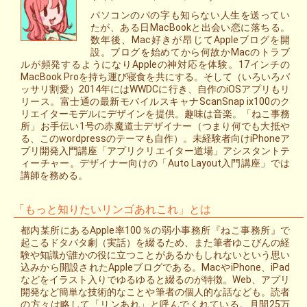
パソコンのパの字も知らない人生を送ってい
たが、ある日MacBookと出会い恋に落ちる。
数年後、Mac好きが昂じてAppleブログを開
設。ブログを始めてから何故かMacのトラブ
ルが頻発するようになりAppleの神対応を体験。17インチの
MacBook Proを持ち運び寝食を共にする。そして（いろいろバ
ッサリ割愛）2014年にはWWDCに行き、自作のiOSアプリもリ
リース。富士通の最新モバイルスキャナScanSnap ix100のク
リエイターモデルにデザインを提供。趣味は音楽。「ねこ事務
所」お手伝い1号の赤魔道士デザイナー（つまり何でも大抵や
る、このwordpressのテーマも自作）。未経験者向けiPhoneア
プリ開発入門講座「アプリクリエイター道場」アシスタントテ
ィーチャー。デザイナー向けの「Auto Layout入門講座」では
講師を務める。
「もっと知りたいリンゴあれこれ」とは
都内某所にあるApple率100％の弱小事務所『ねこ事務所』で
起こるドタバタ劇（実話）を綴るため、また筆者ゆこびんの経
験や知識が誰かの役に立つことがあるかもしれないという思い
込みから開設されたAppleブログである。MacやiPhone、iPad
などをイラスト入りでゆるゆると綴るのが特徴。Web、アプリ
開発など簡単な技術的なことや筆者の個人的な話なども。読者
の方々は略して「リンあれ」と呼んでくれている。月間25万