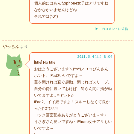
個人的にはあんなiphone女子はアリですね
なかなかいませんけどね
それでは(^O^)
▶このコメントに返信
やっちん
より
2011.6.4(土) 8:04
[title] No title
おはようございます＼(^o^)／ユコびんさん
ホント、iPad2いいですよ～
蓋を開ければ直ぐ起動、閉じればスリープ。
自分の傍に置いておけば、知らん間に指が動
いてますよ…ネ (^_<)-☆
iPad2、イイ奴ですよ！スルーしなくて良か
った(^O^)ｱﾊﾊ!!
ロック画面配布ありがとうございま～す♪
うさぎさん良いですね～iPhone女子アリもい
いですよ～