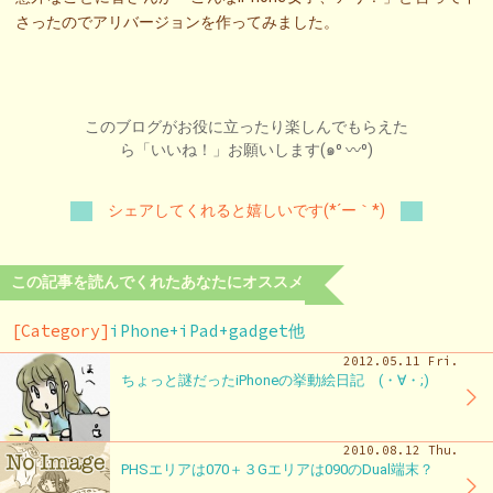
さったのでアリバージョンを作ってみました。
このブログがお役に立ったり楽しんでもらえた
ら「いいね！」お願いします(๑⁰ 〰⁰)
シェアしてくれると嬉しいです(*´ー｀*)
この記事を読んでくれたあなたにオススメ
[Category]
iPhone+iPad+gadget他
2012.05.11 Fri.
ちょっと謎だったiPhoneの挙動絵日記 (・∀・;)
2010.08.12 Thu.
PHSエリアは070＋３Gエリアは090のDual端末？