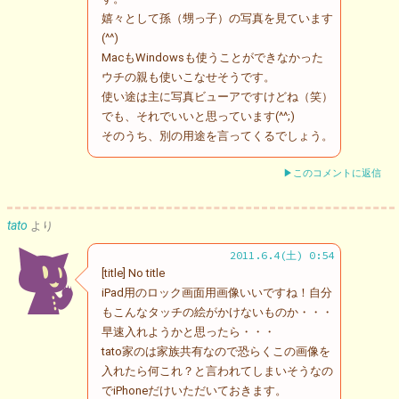
嬉々として孫（甥っ子）の写真を見ています
(^^)
MacもWindowsも使うことができなかった
ウチの親も使いこなせそうです。
使い途は主に写真ビューアですけどね（笑）
でも、それでいいと思っています(^^;)
そのうち、別の用途を言ってくるでしょう。
▶このコメントに返信
tato
より
2011.6.4(土) 0:54
[title] No title
iPad用のロック画面用画像いいですね！自分
もこんなタッチの絵がかけないものか・・・
早速入れようかと思ったら・・・
tato家のは家族共有なので恐らくこの画像を
入れたら何これ？と言われてしまいそうなの
でiPhoneだけいただいておきます。