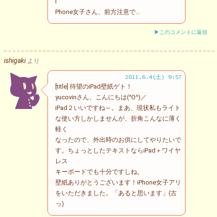
i
Phone女子さん、前方注意で…
▶このコメントに返信
ishigaki
より
2011.6.4(土) 9:57
[title] 待望のiPad壁紙ゲト！
yucovinさん、こんにちは(^O^)／
iPad２いいですね～。まあ、現状私もライト
な使い方しかしませんが、折角こんなに薄く
軽く
なったので、外出時のお供にしてやりたいで
す。ちょっとしたテキストならiPad＋ワイヤ
レス
キーボードでも十分ですしね。
壁紙ありがとうございます！iPhone女子アリ
をいただきました。「あると思います」(古
っ)