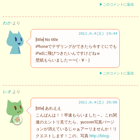
▶このコメントに返信
わか
より
2011.6.4(土) 19:44
[title] No title
iPhoneでテザリングができたら今すぐにでも
iPadに飛びつきたいんですけどねｗ
壁紙もらいましたーー(・∀・)
▶このコメントに返信
レオ
より
2011.6.4(土) 20:06
[title] あれええ
こんばんは！！早速もらいました～。これ関
連のエントリ見てたら、yucovin写真バージ
ョンが消えているじゃぁアーリませんか！リ
クエストします！この、写真
http://blog-