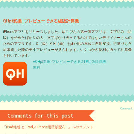
QHpt変換 -プレビューできる組版計算機
iPhoneアプリをリリースしました。ゆこびんの第一弾アプリは、文字組み（組
版）を始めたばかりの人、文字ばかり扱ってるわけではないデザイナーさんの
ためのアプリです。Q（級）やH（歯）をptや他の単位に自動変換。行送りも含
め印刷した際の実寸プレビューが見られます。いくつかの便利なガイド計算機
も付いています。
●QHpt変換 -プレビューできるDTP組版計算機
無料
Comment
Comments for this post
『iPad雑感 と iPad／iPhone用壁紙配布…』へのコメント