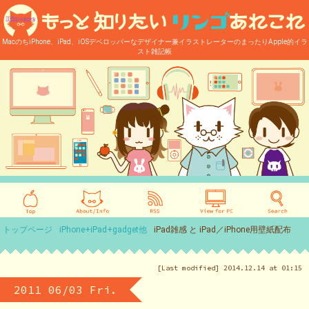
MacのちiPhone、iPad、iOSデベロッパーなデザイナー兼イラストレーターのまったりApple的イラ
スト雑記帳
トップページ
iPhone+iPad+gadget他
iPad雑感 と iPad／iPhone用壁紙配布
[Last modified] 2014.12.14 at 01:15
2011 06/03 Fri.