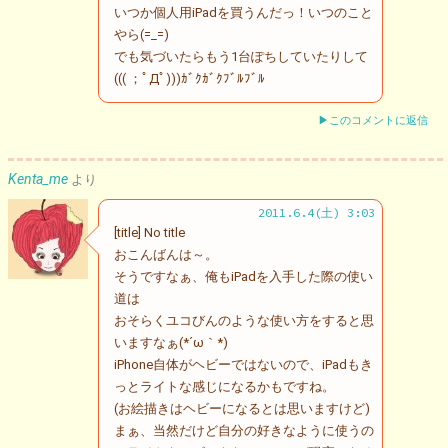
いつか個人用iPadを買うんだっ！いつのこと
やら(=_=)
でも気づいたらもう1台ぽちしていたりして
((( ；ﾟДﾟ)))ｶﾞｸｶﾞｸﾌﾞﾙﾌﾞﾙ
▶このコメントに返信
Kenta_me
より
2011.6.4(土) 3:03
[title] No title
おこんばんは～。
そうですなぁ、俺もiPadを入手した際の使い
道は
おそらくユコびんのような使い方をすると思
いますなぁ(*´ω｀*)
iPhone自体がヘビーではないので、iPadもき
っとライトな感じになるかもですね。
(お絵描きはヘビーになるとは思いますけど)
まぁ、当然だけど自分の好きなように使うの