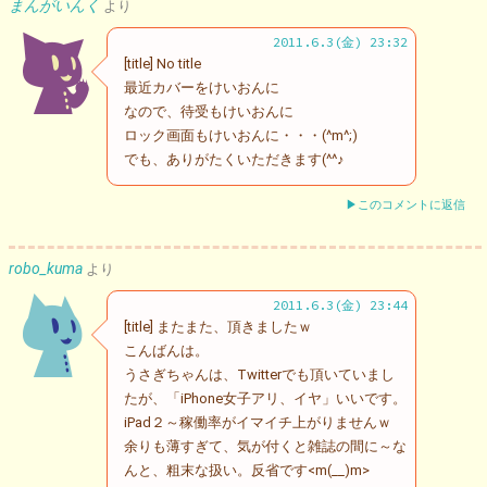
まんがいんく
より
2011.6.3(金) 23:32
[title] No title
最近カバーをけいおんに
なので、待受もけいおんに
ロック画面もけいおんに・・・(^m^;)
でも、ありがたくいただきます(^^♪
▶このコメントに返信
robo_kuma
より
2011.6.3(金) 23:44
[title] またまた、頂きましたｗ
こんばんは。
うさぎちゃんは、Twitterでも頂いていまし
たが、「iPhone女子アリ、イヤ」いいです。
iPad２～稼働率がイマイチ上がりませんｗ
余りも薄すぎて、気が付くと雑誌の間に～な
んと、粗末な扱い。反省です<m(__)m>