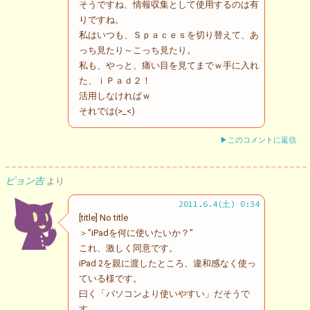
そうですね、情報収集として使用するのは有
りですね。
私はいつも、Ｓｐａｃｅｓを切り替えて、あ
っち見たり～こっち見たり。
私も、やっと、痛い目を見てまでｗ手に入れ
た、ｉＰａｄ２！
活用しなければｗ
それでは(>_<)ゞ
▶このコメントに返信
ピョン吉
より
2011.6.4(土) 0:34
[title] No title
＞"iPadを何に使いたいか？"
これ、激しく同意です。
iPad 2を親に渡したところ、違和感なく使っ
ている様です。
曰く「パソコンより使いやすい」だそうで
す。