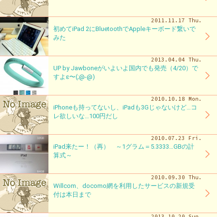
2011.11.17 Thu.
初めてiPad 2にBluetoothでAppleキーボード繋いで
みた
2013.04.04 Thu.
UP by Jawboneがいよいよ国内でも発売（4/20）で
すよε〜(;@-@)
2010.10.18 Mon.
iPhoneも持ってないし、iPadも3Gじゃないけど…コ
レ欲しいな…100円だし
2010.07.23 Fri.
iPad来たー！（再） ～1グラム＝5.3333…GBの計
算式～
2010.09.30 Thu.
Willcom、docomo網を利用したサービスの新規受
付は本日まで
2013.10.20 Sun.