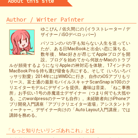
About this site
Author / Writer Painter
ゆこびん / 佐久間にの (イラストレーター / デ
ザイナー / iSOデベロッパー)
パソコンのパの字も知らない人生を送ってい
たが、ある日MacBookと出会い恋に落ちる。
数年後、Mac好きが昂じてAppleブログを開
設。ブログを始めてから何故かMacのトラブ
ルが頻発するようになりAppleの神対応を体験。17インチの
MacBook Proを持ち運び寝食を共にする。そして（いろいろバ
ッサリ割愛）2014年にはWWDCに行き、自作のiOSアプリもリ
リース。富士通の最新モバイルスキャナScanSnap ix100のク
リエイターモデルにデザインを提供。趣味は音楽。「ねこ事務
所」お手伝い1号の赤魔道士デザイナー（つまり何でも大抵や
る、このwordpressのテーマも自作）。未経験者向けiPhoneア
プリ開発入門講座「アプリクリエイター道場」アシスタントテ
ィーチャー。デザイナー向けの「Auto Layout入門講座」では
講師を務める。
「もっと知りたいリンゴあれこれ」とは