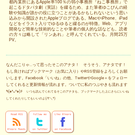
都内某所にあるApple率100％の弱小事務所『ねこ事務所』で
起こるドタバタ劇（実話）を綴るため、また筆者ゆこびんの経
験や知識が誰かの役に立つことがあるかもしれないという思い
込みから開設されたAppleブログである。MacやiPhone、iPad
などをイラスト入りでゆるゆると綴るのが特徴。Web、アプリ
開発など簡単な技術的なことや筆者の個人的な話なども。読者
の方々は略して「リンあれ」と呼んでくれている。月間25万
PV。
なんだこりゃ…って思ったそこのアナタ！ そうそう、アナタです！
もし良ければブックマーク（お気に入り）やRSS登録をよろしくお願
いします。Facebook「いいね」の他、TwitterやGoogle＋をフォロー
してくれると更新情報が流れます。ついでに私のつぶやきも流れます
٩(๑❛ᴗ❛๑)۶
いつも読んでくれてるそこのアナタも、ブックマークした上にさらにいいね
してくれたりしてもいいのよ(/∇＼*)