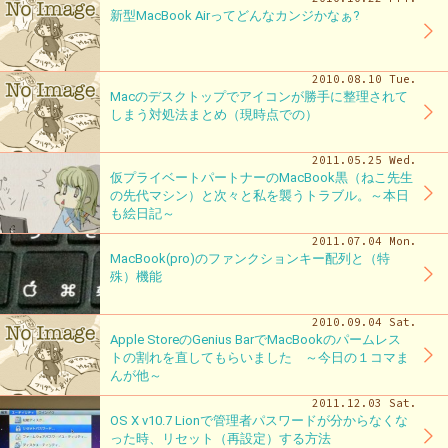
新型MacBook Airってどんなカンジかなぁ?
2010.08.10 Tue.
Macのデスクトップでアイコンが勝手に整理されて
しまう対処法まとめ（現時点での）
2011.05.25 Wed.
仮プライベートパートナーのMacBook黒（ねこ先生
の先代マシン）と次々と私を襲うトラブル。～本日
も絵日記～
2011.07.04 Mon.
MacBook(pro)のファンクションキー配列と（特
殊）機能
2010.09.04 Sat.
Apple StoreのGenius BarでMacBookのパームレス
トの割れを直してもらいました ～今日の１コマま
んが他～
2011.12.03 Sat.
OS X v10.7 Lionで管理者パスワードが分からなくな
った時、リセット（再設定）する方法