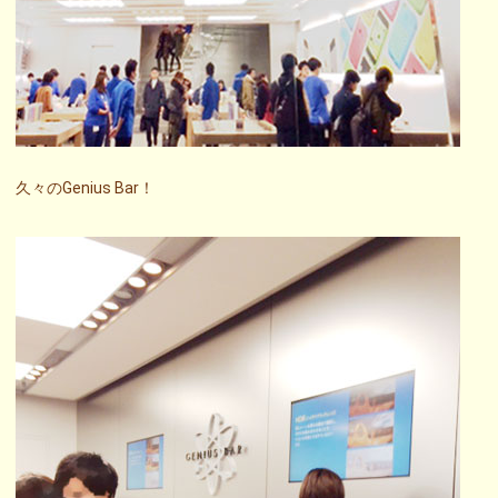
久々のGenius Bar！