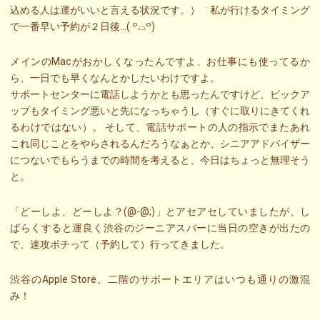
込める人は運がいいと言える状況です。） 私が行けるタイミング
で一番早い予約が２日後…( ꒪⌓꒪)
メインのMacがおかしくなったんですよ、お仕事にも使ってるか
ら、一日でも早くなんとかしたいわけですよ。
サポートセンターに電話しようかとも思ったんですけど、ビックア
ップもタイミング悪いと先になっちゃうし（すぐに取りにきてくれ
るわけではない）。 そして、電話サポートの人の指示でまたあれ
これ同じことをやらされるんだろうなぁとか、シニアアドバイザー
につないでもらうまでの時間を考えると、今日はちょっと無理そう
と。
「どーしよ、どーしよ？(@-@;)」とアセアセしていましたが、し
ばらくすると運良く渋谷のジーニアスバーに当日の空きが出たの
で、速攻ポチって（予約して）行ってきました。
渋谷のApple Store、二階のサポートエリアはいつも通りの激混
み！