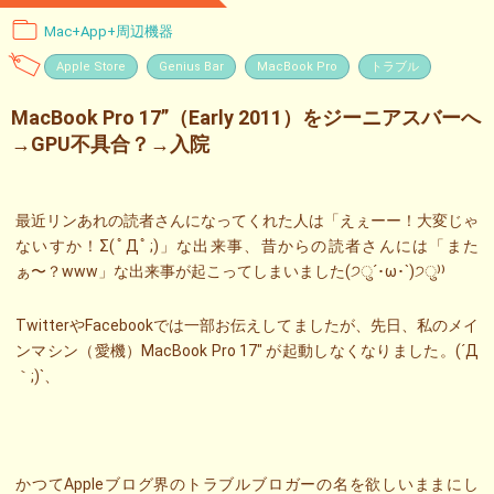
Mac+App+周辺機器
Apple Store
Genius Bar
MacBook Pro
トラブル
MacBook Pro 17”（Early 2011）をジーニアスバーへ
→GPU不具合？→入院
最近リンあれの読者さんになってくれた人は「えぇーー！大変じゃ
ないすか！Σ(ﾟДﾟ;)」な出来事、昔からの読者さんには「また
ぁ〜？www」な出来事が起こってしまいました(੭ु´･ω･`)੭ु⁾⁾
TwitterやFacebookでは一部お伝えしてましたが、先日、私のメイ
ンマシン（愛機）MacBook Pro 17″ が起動しなくなりました。(´Д
｀;)`、
かつてAppleブログ界のトラブルブロガーの名を欲しいままにし