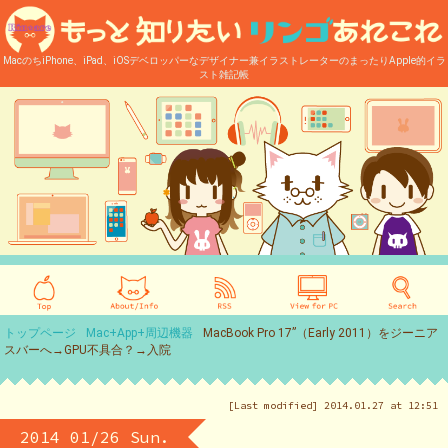
MacのちiPhone、iPad、iOSデベロッパーなデザイナー兼イラストレーターのまったりApple的イラ
スト雑記帳
トップページ
Mac+App+周辺機器
MacBook Pro 17”（Early 2011）をジーニア
スバーへ→GPU不具合？→入院
[Last modified] 2014.01.27 at 12:51
2014 01/26 Sun.