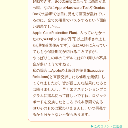
起動できず、BootCampに至っては画面が真
っ暗。なのにApple Hardware TestやGenius
Barでの診断では目に見えて画面が乱れてい
るのに、全ての項目でパスをするという面白
い結果でしたね。
Apple Care Protection Planに入っていなかっ
たので400ポンド(約7万円)以上請求されまし
た(現在英国住みです)。仮にACPPに入ってい
てももう保証期間が切れるころですが…
やっぱりこの年のモデルにはGPU周りの不具
合が多いようですねぇ。
私の場合はAppleの上級渉外役員(Executive
Relations)と直接交渉したら修理を無償にし
てくれましたが、皆が皆こんな結果になると
は限りませんし、早くエクステンションプロ
グラムに踏み切ってほしいですね。ロジック
ボードを交換したところで根本原因である
GPUそのものは変わりませんし、いつ再発す
るかも分からない不安もあります。
▶このコメントに返信