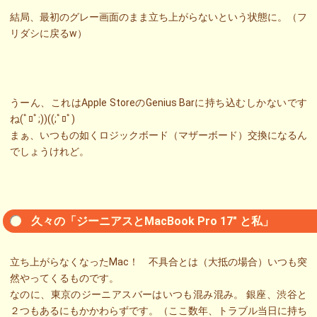
結局、最初のグレー画面のまま立ち上がらないという状態に。（フ
リダシに戻るw）
うーん、これはApple StoreのGenius Barに持ち込むしかないです
ね(ﾟﾛﾟ;))((;ﾟﾛﾟ)
まぁ、いつもの如くロジックボード（マザーボード）交換になるん
でしょうけれど。
久々の「ジーニアスとMacBook Pro 17″ と私」
立ち上がらなくなったMac！ 不具合とは（大抵の場合）いつも突
然やってくるものです。
なのに、東京のジーニアスバーはいつも混み混み。 銀座、渋谷と
２つもあるにもかかわらずです。（ここ数年、トラブル当日に持ち