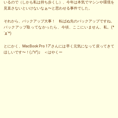
いるので（しかも私は持ち歩くし）、今年は本気でマシンや環境を
見直さないといけないなぁ〜と思わせる事件でした。
それから、バックアップ大事！ 転ばぬ先のバックアップですね。
バックアップ取ってなかったら、今頃、ここにいません、私。(*
´д`*)
とにかく、MacBook Pro 17″さんには早く元気になって戻ってきて
ほしいです〜！(｣°ﾛ°)｣ ＜はやくー