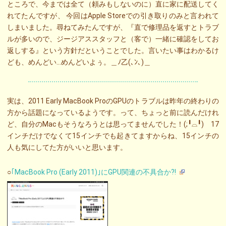
ところで、今までは全て（頼みもしないのに）直に家に配送してく
れてたんですが、 今回はApple Storeでの引き取りのみと言われて
しまいました。尋ねてみたんですが、『直で修理品を返すとトラブ
ルが多いので、ジージアススタッフと（客で）一緒に確認をしてお
返しする』という方針だということでした。言いたい事はわかるけ
ども、めんどい…めんどいよぅ。＿ﾉ乙(､ﾝ､)＿
実は、2011 Early MacBook ProのGPUのトラブルは昨年の終わりの
方から話題になっているようです。って、ちょっと前に読んだけれ
ど、自分のMacもそうなろうとは思ってませんでした！(;╹⌓╹) 17
インチだけでなくて15インチでも起きてますからね、15インチの
人も気にしてた方がいいと思います。
○
｢MacBook Pro (Early 2011)｣にGPU関連の不具合か?!