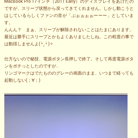
MacBook Pro 17インチ（2011 Early）のディスプレイをあけたの
ですが、スリープ状態から戻ってきてくれません。しかし動こうと
はしているらしくファンの音が「ぶぉぉぉぉーーー」としていま
す。
んんん？ まぁ、スリープが解除されないことはたまにあります。
最近は勝手にスリープとかもよくありましたしね。この程度の事で
は動揺しませんよ( •̀ .̫ •́ )✧
仕方ないので秘技、電源ボタン長押しで終了。そして再度電源ボタ
ンをポチっとしたのですが…
リンゴマークはでたもののグレーの画面のまま、いつまで経っても
起動しない(；∀；)