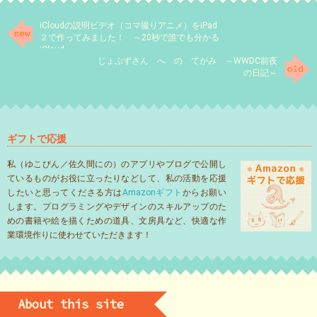
iCloudの説明ビデオ（コマ撮りアニメ）をiPad
２で作ってみました！ ～20秒で誰でも分かる
iCloud～
じょぶずさん へ の てがみ ～WWDC前夜
の日記～
ギフトで応援
私（ゆこびん／佐久間にの）のアプリやブログで公開し
ているものがお役に立ったりなどして、私の活動を応援
したいと思ってくださる方は
Amazonギフト
からお願い
します。プログラミングやデザインのスキルアップのた
めの書籍や絵を描くための道具、文房具など、快適な作
業環境作りに使わせていただきます！
About this site