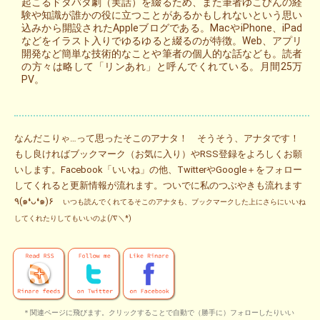
起こるドタバタ劇（実話）を綴るため、また筆者ゆこびんの経
験や知識が誰かの役に立つことがあるかもしれないという思い
込みから開設されたAppleブログである。MacやiPhone、iPad
などをイラスト入りでゆるゆると綴るのが特徴。Web、アプリ
開発など簡単な技術的なことや筆者の個人的な話なども。読者
の方々は略して「リンあれ」と呼んでくれている。月間25万
PV。
なんだこりゃ…って思ったそこのアナタ！ そうそう、アナタです！
もし良ければブックマーク（お気に入り）やRSS登録をよろしくお願
いします。Facebook「いいね」の他、TwitterやGoogle＋をフォロー
してくれると更新情報が流れます。ついでに私のつぶやきも流れます
٩(๑❛ᴗ❛๑)۶
いつも読んでくれてるそこのアナタも、ブックマークした上にさらにいいね
してくれたりしてもいいのよ(/∇＼*)
＊関連ページに飛びます。クリックすることで自動で（勝手に）フォローしたりいい