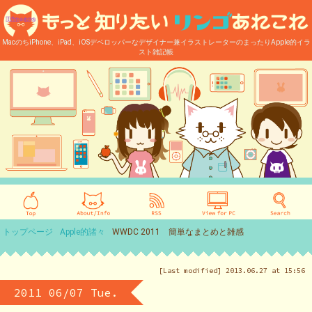
MacのちiPhone、iPad、iOSデベロッパーなデザイナー兼イラストレーターのまったりApple的イラ
スト雑記帳
トップページ
Apple的諸々
WWDC 2011 簡単なまとめと雑感
[Last modified] 2013.06.27 at 15:56
2011 06/07 Tue.