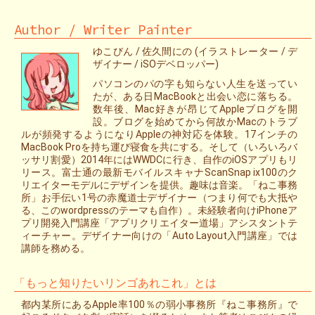
Author / Writer Painter
ゆこびん / 佐久間にの (イラストレーター / デ
ザイナー / iSOデベロッパー)
パソコンのパの字も知らない人生を送ってい
たが、ある日MacBookと出会い恋に落ちる。
数年後、Mac好きが昂じてAppleブログを開
設。ブログを始めてから何故かMacのトラブ
ルが頻発するようになりAppleの神対応を体験。17インチの
MacBook Proを持ち運び寝食を共にする。そして（いろいろバ
ッサリ割愛）2014年にはWWDCに行き、自作のiOSアプリもリ
リース。富士通の最新モバイルスキャナScanSnap ix100のク
リエイターモデルにデザインを提供。趣味は音楽。「ねこ事務
所」お手伝い1号の赤魔道士デザイナー（つまり何でも大抵や
る、このwordpressのテーマも自作）。未経験者向けiPhoneア
プリ開発入門講座「アプリクリエイター道場」アシスタントテ
ィーチャー。デザイナー向けの「Auto Layout入門講座」では
講師を務める。
「もっと知りたいリンゴあれこれ」とは
都内某所にあるApple率100％の弱小事務所『ねこ事務所』で