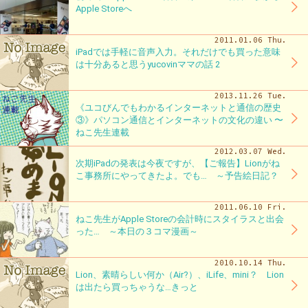
Apple Storeへ
2011.01.06 Thu.
iPadでは手軽に音声入力。それだけでも買った意味
は十分あると思うyucovinママの話 2
2013.11.26 Tue.
《ユコびんでもわかるインターネットと通信の歴史
③》パソコン通信とインターネットの文化の違い 〜
ねこ先生連載
2012.03.07 Wed.
次期iPadの発表は今夜ですが、【ご報告】Lionがね
こ事務所にやってきたよ。でも… ～予告絵日記？
2011.06.10 Fri.
ねこ先生がApple Storeの会計時にスタイラスと出会
った… ～本日の３コマ漫画～
2010.10.14 Thu.
Lion、素晴らしい何か（Air?）、iLife、mini？ Lion
は出たら買っちゃうな…きっと