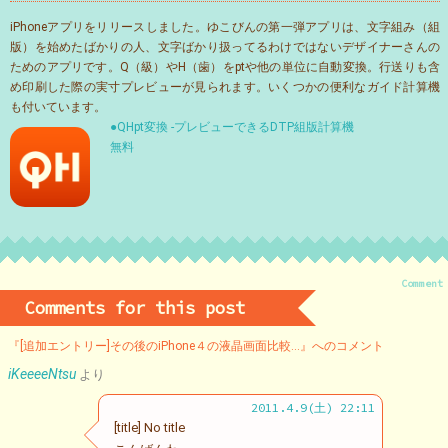
iPhoneアプリをリリースしました。ゆこびんの第一弾アプリは、文字組み（組
版）を始めたばかりの人、文字ばかり扱ってるわけではないデザイナーさんの
ためのアプリです。Q（級）やH（歯）をptや他の単位に自動変換。行送りも含
め印刷した際の実寸プレビューが見られます。いくつかの便利なガイド計算機
も付いています。
●QHpt変換 -プレビューできるDTP組版計算機
無料
Comment
Comments for this post
『[追加エントリー]その後のiPhone４の液晶画面比較…』へのコメント
iKeeeeNtsu
より
2011.4.9(土) 22:11
[title] No title