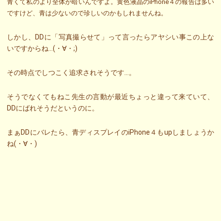
青くて私のより全体が暗いんですよ。黄色液晶のiPhone４の報告は多い
ですけど、青は少ないので珍しいのかもしれませんね。
しかし、DDに「写真撮らせて」って言ったらアヤシい事この上な
いですからね…(・∀・;)
その時点でしつこく追求されそうです…。
そうでなくてもねこ先生の言動が最近ちょっと違って来ていて、
DDにばれそうだというのに。
まぁDDにバレたら、青ディスプレイのiPhone４もupしましょうか
ね(・∀・)