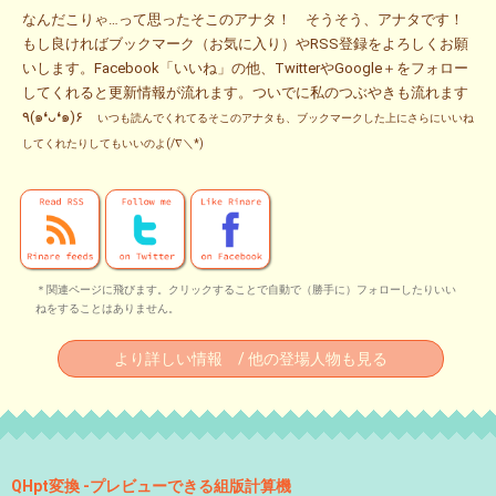
なんだこりゃ…って思ったそこのアナタ！ そうそう、アナタです！
もし良ければブックマーク（お気に入り）やRSS登録をよろしくお願
いします。Facebook「いいね」の他、TwitterやGoogle＋をフォロー
してくれると更新情報が流れます。ついでに私のつぶやきも流れます
٩(๑❛ᴗ❛๑)۶
いつも読んでくれてるそこのアナタも、ブックマークした上にさらにいいね
してくれたりしてもいいのよ(/∇＼*)
＊関連ページに飛びます。クリックすることで自動で（勝手に）フォローしたりいい
ねをすることはありません。
より詳しい情報 / 他の登場人物も見る
QHpt変換 -プレビューできる組版計算機