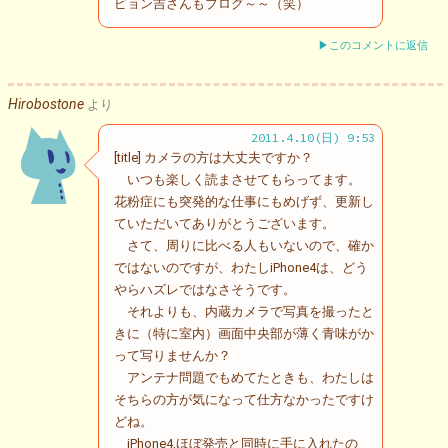
ピョン吉さんもブログ～～（笑）
▶このコメントに返信
Hirobostone
より
2011.4.10(日) 9:53
[title] カメラの方は大丈夫ですか？
いつも楽しく読まさせてもらってます。
花粉症にも突発的な仕事にもめげず、更新し
ていただいてありがとうございます。
さて、周りに比べる人もいないので、確か
ではないのですが、わたしiPhone4は、どう
やらハズレではなさそうです。
それよりも、内蔵カメラで写真を撮ったと
きに（特に室内）画面中央部が薄く青味がか
って写りませんか？
アンテナ問題でもめてたときも、わたしは
そちらの方が気になって仕方なかったですけ
どね。
iPhone4,ほぼ発売と同時に手に入れたの