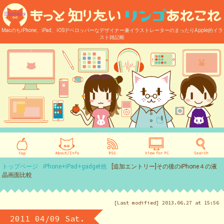
MacのちiPhone、iPad、iOSデベロッパーなデザイナー兼イラストレーターのまったりApple的イラ
スト雑記帳
トップページ
iPhone+iPad+gadget他
[追加エントリー]その後のiPhone４の液
晶画面比較
[Last modified] 2013.06.27 at 15:56
2011 04/09 Sat.