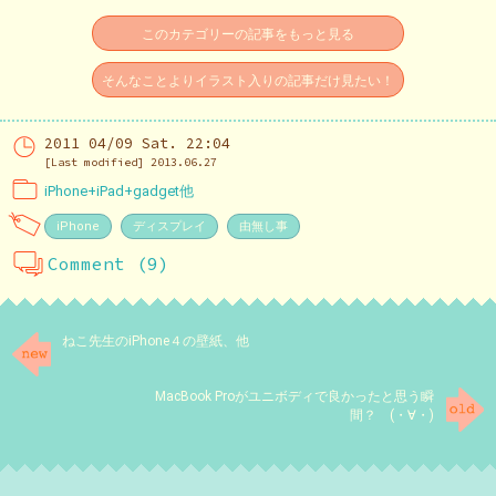
このカテゴリーの記事をもっと見る
そんなことよりイラスト入りの記事だけ見たい！
2011 04/09 Sat. 22:04
[Last modified] 2013.06.27
iPhone+iPad+gadget他
iPhone
ディスプレイ
由無し事
Comment (9)
ねこ先生のiPhone４の壁紙、他
MacBook Proがユニボディで良かったと思う瞬
間？ (・∀・)