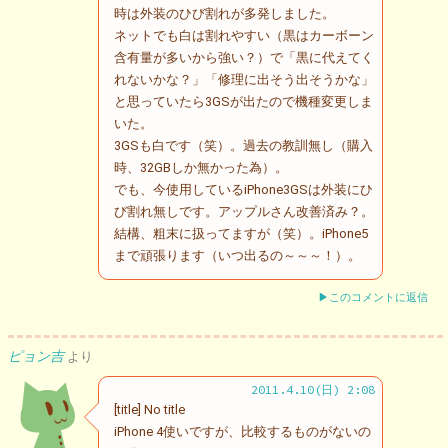
時は外装のひび割れが多発しました。
ネットでも白は割れやすい（黒はカーボーン
含有量が多いから強い？）で「黒に代えてく
れないかな？」「修理に出そう出そうかな」
と思っていたら3GSが出たので機種変更しま
いた。
3GSも白です（笑）。過去の教訓無し（購入
時、32GBしか無かった為）。
でも、今使用しているiPhone3GSは外装にひ
び割れ無しです。アップルさん改善済み？。
結構、粗末に扱ってますが（笑）。iPhone5
まで頑張ります（いつ出るの～～～！）。
▶このコメントに返信
ピョン吉
より
2011.4.10(日) 2:08
[title] No title
iPhone 4使いですが、比較するものがないの