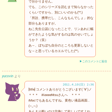
で分かりません。
でも、このシリーズを読むまで知らなかった
くらいですから、別にいいのかも(^^;)
「所詮、携帯だし、こんなもんでしょ」的な
部分もありますが。
ねこ先生公認になったことで、リンあれに幅
ができたような気がするのは気のせいでしょ
うか？（笑）
あ～、ぼちぼち自分のところも更新しないと
な～と思っているカエルでした(^^;;
▶このコメントに返信
yucovin
より
2011.4.10(日) 2:36
[title] コメントありがとうございます( ´∀`)ノ
＊＊＊ iKeeeeNtsuさんへ ＊＊＊
iMacでもあるんですね、黄色い液晶画面…
(~_~;)
あんまり酷いのは交換して欲しいですよね。