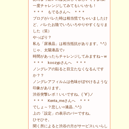
一度チャレンジしてみてもいいかも！
＊＊＊ もでるさんへ ＊＊＊
ブログがバレた時は相当慌てちゃいましたけ
ど、バレたお陰でいろいろやりやすくなりま
した（笑）
やっぱり？
私も「尿液晶」は相当抵抗があります。^-^;)
じゃ、太陽液晶で♪
時間があったらチャレンジしてみますね～w
＊＊＊ koozypさんへ ＊＊＊
ノングレアの貼ると目立たなくなるんです
か？？
ノングレアフィルムは色味がぼやけるような
印象があります。
渋谷突撃レボ！いいですね。( ´∀`)ノ
＊＊＊ Kenta_meさんへ ＊＊＊
でしょ～？悲しい○液晶…^-^;)
上の「設定」の表示のバーですね。
ひそひそ。
聞く所によると渋谷の方がサービスいいらし