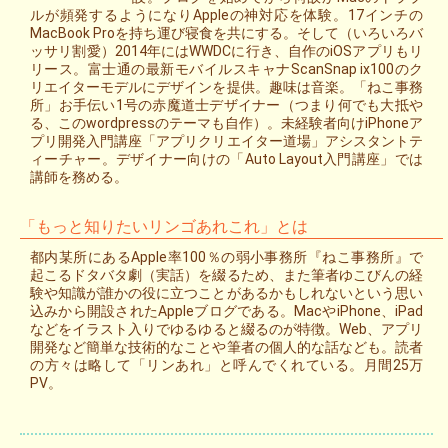
ルが頻発するようになりAppleの神対応を体験。17インチの
MacBook Proを持ち運び寝食を共にする。そして（いろいろバ
ッサリ割愛）2014年にはWWDCに行き、自作のiOSアプリもリ
リース。富士通の最新モバイルスキャナScanSnap ix100のク
リエイターモデルにデザインを提供。趣味は音楽。「ねこ事務
所」お手伝い1号の赤魔道士デザイナー（つまり何でも大抵や
る、このwordpressのテーマも自作）。未経験者向けiPhoneア
プリ開発入門講座「アプリクリエイター道場」アシスタントテ
ィーチャー。デザイナー向けの「Auto Layout入門講座」では
講師を務める。
「もっと知りたいリンゴあれこれ」とは
都内某所にあるApple率100％の弱小事務所『ねこ事務所』で
起こるドタバタ劇（実話）を綴るため、また筆者ゆこびんの経
験や知識が誰かの役に立つことがあるかもしれないという思い
込みから開設されたAppleブログである。MacやiPhone、iPad
などをイラスト入りでゆるゆると綴るのが特徴。Web、アプリ
開発など簡単な技術的なことや筆者の個人的な話なども。読者
の方々は略して「リンあれ」と呼んでくれている。月間25万
PV。