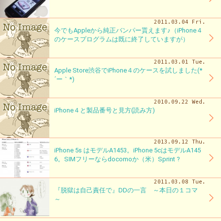
2011.03.04 Fri.
今でもAppleから純正バンパー貰えます♪（iPhone４
のケースプログラムは既に終了していますが）
2011.03.01 Tue.
Apple Store渋谷でiPhone４のケースを試しました(*
´ー｀*)
2010.09.22 Wed.
iPhone４と製品番号と見方(読み方)
2013.09.12 Thu.
iPhone 5s はモデルA1453。iPhone 5cはモデルA145
6。SIMフリーならdocomoか（米）Sprint ?
2011.03.08 Tue.
『脱獄は自己責任で』DDの一言 ～本日の１コマ
～