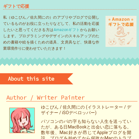
ギフトで応援
私（ゆこびん／佐久間にの）のアプリやブログで公開し
ているものがお役に立ったりなどして、私の活動を応援
したいと思ってくださる方は
Amazonギフト
からお願い
します。プログラミングやデザインのスキルアップのた
めの書籍や絵を描くための道具、文房具など、快適な作
業環境作りに使わせていただきます！
About this site
Author / Writer Painter
ゆこびん / 佐久間にの (イラストレーター / デ
ザイナー / iSOデベロッパー)
パソコンのパの字も知らない人生を送ってい
たが、ある日MacBookと出会い恋に落ちる。
数年後、Mac好きが昂じてAppleブログを開
設。ブログを始めてから何故かMacのトラブ