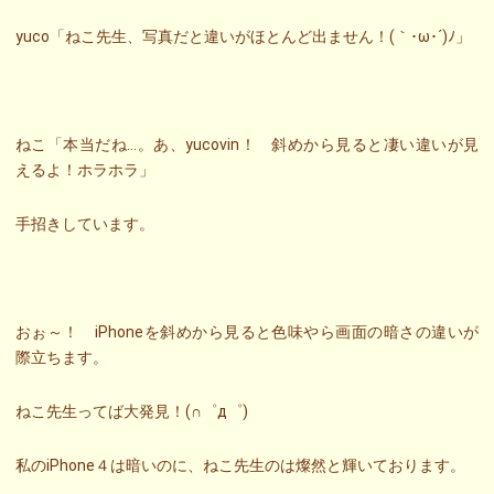
yuco「ねこ先生、写真だと違いがほとんど出ません！(｀･ω･´)ﾉ」
ねこ「本当だね…。あ、yucovin！ 斜めから見ると凄い違いが見
えるよ！ホラホラ」
手招きしています。
おぉ～！ iPhoneを斜めから見ると色味やら画面の暗さの違いが
際立ちます。
ねこ先生ってば大発見！(∩゜д゜)
私のiPhone４は暗いのに、ねこ先生のは燦然と輝いております。