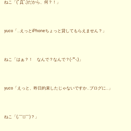
ねこ「(ﾟДﾟ;)だから、何？！」
yuco「…えっとiPhoneちょっと貸してもらえません？」
ねこ「はぁ？！ なんで？なんで？(-“”-;)」
yuco「えっと、昨日約束したじゃないですか…ブログに…」
ねこ「(;￣□￣)？」