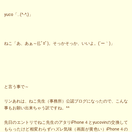
yuco「…(^-^;)」
ねこ「あ、あぁ～((;ﾟﾛﾟ)。そっかそっか、いいよ。(´ー｀)」
と言う事で～
リンあれは、ねこ先生（事務所）公認ブログになったので、こんな
事もお願い出来ちゃう訳ですね。^^
先日のエントリでねこ先生のアタリiPhone４とyucovinの交換して
もらったけど相変わらずハズレ気味（画面が黄色い）iPhone４の