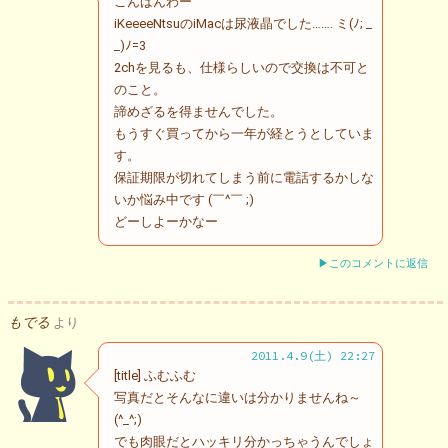
こんばんわー
iKeeeeNtsuのiMacは尿液晶でした……. ミ(ﾉ; _
_)ﾉ=3
2chを見るも、仕様らしいので交換は不可と
のこと。
諦めざるを得ませんでした。
もうすぐ買ってから一年が経とうとしていま
す。
保証期限が切れてしまう前に電話するかしな
いか悩み中です (￣^￣ ;)
どーしよーかなー
▶このコメントに返信
もでる
より
2011.4.9(土) 22:27
[title] ふむふむ
写真だとそんなに違いは分かりませんね～
(^_^;)
でも肉眼だとハッキリ分かっちゃうんでしょ