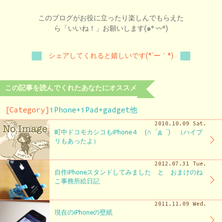
このブログがお役に立ったり楽しんでもらえた
ら「いいね！」お願いします(๑⁰ 〰⁰)
シェアしてくれると嬉しいです(*´ー｀*)
この記事を読んでくれたあなたにオススメ
[Category]
iPhone+iPad+gadget他
2010.10.09 Sat.
町中ドコモカシコもiPhone４ (∩゜д゜) （ハイブ
リもあったよ）
2012.07.31 Tue.
自作iPhoneスタンドしてみました と おまけのね
こ事務所絵日記
2011.11.09 Wed.
現在のiPhoneの壁紙