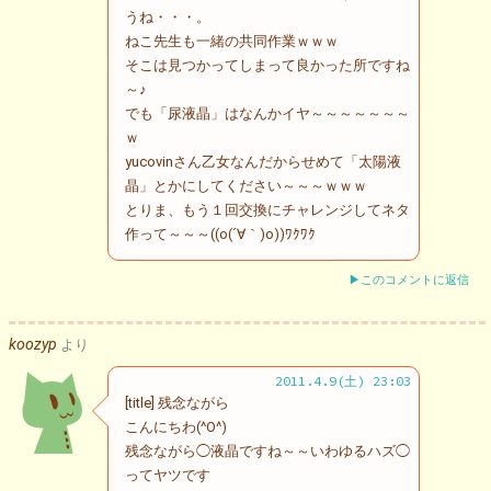
うね・・・。
ねこ先生も一緒の共同作業ｗｗｗ
そこは見つかってしまって良かった所ですね
～♪
でも「尿液晶」はなんかイヤ～～～～～～～
ｗ
yucovinさん乙女なんだからせめて「太陽液
晶」とかにしてください～～～ｗｗｗ
とりま、もう１回交換にチャレンジしてネタ
作って～～～((o(´∀｀)o))ﾜｸﾜｸ
▶このコメントに返信
koozyp
より
2011.4.9(土) 23:03
[title] 残念ながら
こんにちわ(^O^)
残念ながら◯液晶ですね～～いわゆるハズ◯
ってヤツです