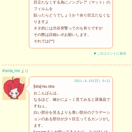
目立たなくする為にノングレア（マット）の
フィルムを
貼ったらどうでしょうか？余り目立たなくな
りますよ
ネタ的には渋谷突撃ってのも有りですが
その際は詳細レポお願いします。
それでは(^^)
▶このコメントに返信
Kenta_me
より
2011.4.10(日) 0:11
[title] No title
おこんばんは。
なるほど、確かによ～く見てみると尿液晶で
すねぇ。
白い部分を見るよりも青い部分のグラデーシ
ョンのある部分が少々目立ってるカンジがし
ます。
koozypさんが仰ってるとおり、ユコびんは