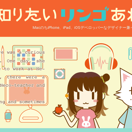
MacのちiPhone、iPad、iOSデベロッパーなデザイナ