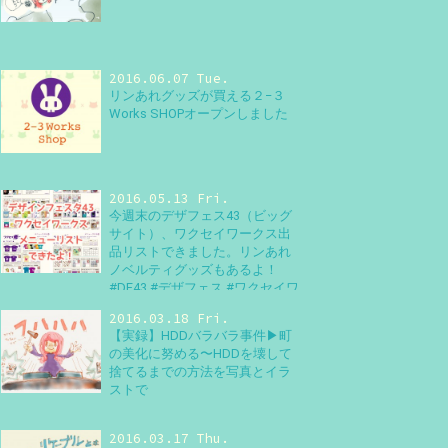
2016.06.07 Tue.
リンあれグッズが買える２−３
Works SHOPオープンしました
2016.05.13 Fri.
今週末のデザフェス43（ビッグ
サイト）、ワクセイワークス出
品リストできました。リンあれ
ノベルティグッズもあるよ！
#DF43 #デザフェス #ワクセイワ
ークス #デザインフェスタ
2016.03.18 Fri.
【実録】HDDバラバラ事件▶町
の美化に努める〜HDDを壊して
捨てるまでの方法を写真とイラ
ストで
2016.03.17 Thu.