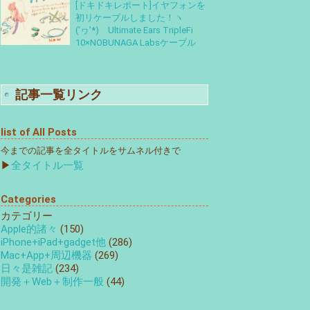
[ドキドキレポート]イヤフォンを
初リケーブルしました！ヽ
(‘ヮ’*)ゝUltimate Ears TripleFi
10×NOBUNAGA Labsケーブル
記事一覧リンク
list of All Posts
今までの記事を全タイトルをサムネル付きで
▶
全タイトル一覧
Categories
カテゴリー
Apple的諸々
(150)
iPhone+iPad+gadget他
(286)
Mac+App+周辺機器
(269)
日々是雑記
(234)
開発＋Web＋制作一般
(44)