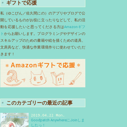
ギフトで応援
私（ゆこびん／佐久間にの）のアプリやブログで公
開しているものがお役に立ったりなどして、私の活
動を応援したいと思ってくださる方は
Amazonギフ
ト
からお願いします。プログラミングやデザインの
スキルアップのための書籍や絵を描くための道具、
文房具など、快適な作業環境作りに使わせていただ
きます！
このカテゴリーの最近の記事
2019.04.22 Mon.
Goodpatch AnywhereにJoinしま
したっ！