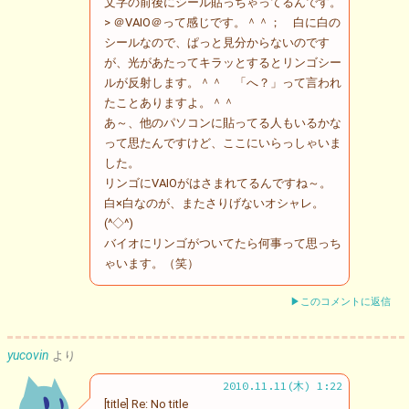
文字の前後にシール貼っちゃってるんです。
> ＠VAIO＠って感じです。＾＾； 白に白の
シールなので、ぱっと見分からないのです
が、光があたってキラッとするとリンゴシー
ルが反射します。＾＾ 「へ？」って言われ
たことありますよ。＾＾
あ～、他のパソコンに貼ってる人もいるかな
って思たんですけど、ここにいらっしゃいま
した。
リンゴにVAIOがはさまれてるんですね～。
白×白なのが、またさりげないオシャレ。
(^◇^)
バイオにリンゴがついてたら何事って思っち
ゃいます。（笑）
▶このコメントに返信
yucovin
より
2010.11.11(木) 1:22
[title] Re: No title