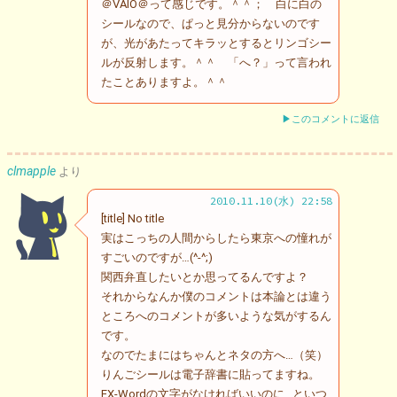
＠VAIO＠って感じです。＾＾； 白に白の
シールなので、ぱっと見分からないのです
が、光があたってキラッとするとリンゴシー
ルが反射します。＾＾ 「へ？」って言われ
たことありますよ。＾＾
▶このコメントに返信
clmapple
より
2010.11.10(水) 22:58
[title] No title
実はこっちの人間からしたら東京への憧れが
すごいのですが…(^-^;)
関西弁直したいとか思ってるんですよ？
それからなんか僕のコメントは本論とは違う
ところへのコメントが多いような気がするん
です。
なのでたまにはちゃんとネタの方へ…（笑）
りんごシールは電子辞書に貼ってますね。
EX-Wordの文字がなければいいのに…といつ