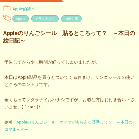
Apple的諸々
Apple
イラスト入り
由無し事
Appleのりんごシール 貼るところって？ ～本日の
絵日記～
予告してから少し時間が経ってしまいましたが、
本日はApple製品を買うとついてくるおまけ、リンゴシールの使い
どころのエントリです。
全くもってクダラナイおハナシですが、お暇な方はお付き合い下さ
いませ。(｀･ω･´)ﾉ
参考「
Appleのりんごシール オマケがもらえる基準って？ ～本日の1
コマまんが～
」