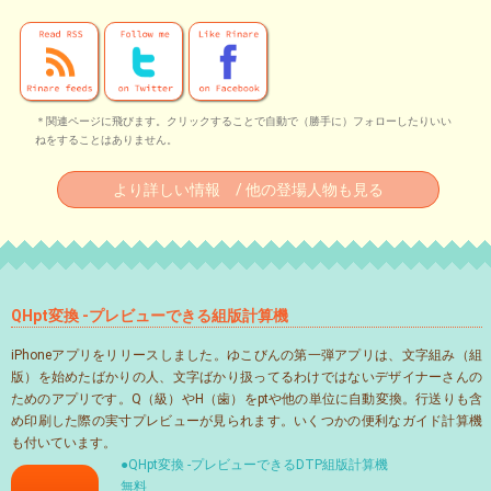
＊関連ページに飛びます。クリックすることで自動で（勝手に）フォローしたりいい
ねをすることはありません。
より詳しい情報 / 他の登場人物も見る
QHpt変換 -プレビューできる組版計算機
iPhoneアプリをリリースしました。ゆこびんの第一弾アプリは、文字組み（組
版）を始めたばかりの人、文字ばかり扱ってるわけではないデザイナーさんの
ためのアプリです。Q（級）やH（歯）をptや他の単位に自動変換。行送りも含
め印刷した際の実寸プレビューが見られます。いくつかの便利なガイド計算機
も付いています。
●QHpt変換 -プレビューできるDTP組版計算機
無料