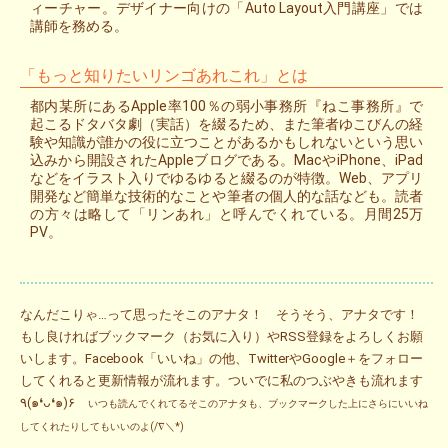
ィーチャー。デザイナー向けの「Auto Layout入門講座」では
講師を務める。
「もっと知りたいリンゴあれこれ」とは
都内某所にあるApple率100％の弱小事務所『ねこ事務所』で
起こるドタバタ劇（実話）を綴るため、また筆者ゆこびんの経
験や知識が誰かの役に立つことがあるかもしれないという思い
込みから開設されたAppleブログである。MacやiPhone、iPad
などをイラスト入りでゆるゆると綴るのが特徴。Web、アプリ
開発など簡単な技術的なことや筆者の個人的な話なども。読者
の方々は略して「リンあれ」と呼んでくれている。月間25万
PV。
なんだこりゃ…って思ったそこのアナタ！ そうそう、アナタです！
もし良ければブックマーク（お気に入り）やRSS登録をよろしくお願
いします。Facebook「いいね」の他、TwitterやGoogle＋をフォロー
してくれると更新情報が流れます。ついでに私のつぶやきも流れます
٩(๑❛ᴗ❛๑)۶
いつも読んでくれてるそこのアナタも、ブックマークした上にさらにいいね
してくれたりしてもいいのよ(/∇＼*)