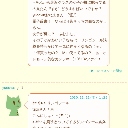
> それから最近クラスの女子が机に貼ってる
の見たんですが…どうすればいいですか？
yucovinおねえさん (^皿^)
電子辞書！ やっぱり皆そっち方面なのかし
らん。
女子が机に？ ふむふむ。
その子がかわいい子ならば、リンゴシール談
義を持ちかけて一気に仲良くなるのじゃ。
「何買ったの？ Mac使ってるの？ あ、オ
レも～」的なカンジw (・∀・)vファイ！
▶このコメントに返信
yucovin
より
2010.11.11(木) 1:25
[title] Re: リンゴシール
tatoさん＊車
こんにちは～～(´∇｀)♪
> Macを買うとついてくるリンゴシール勿体