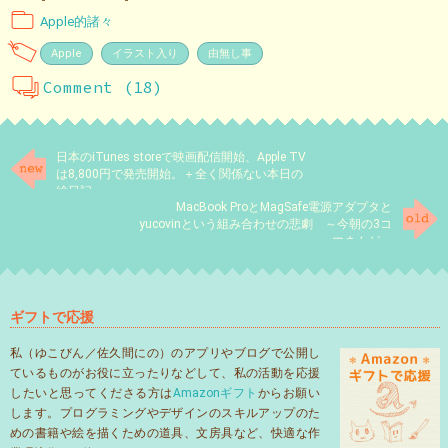
Apple的諸々
Apple
イラスト入り
由無し事
Comment (18)
日本のiTunes storeで映画配信開始、Apple TV
は8,800円で発売開始。＋全く関係ない本日の
絵日記
MacBook ProとMagSafe電源アダプタと
yucovinという組み合わせの悲劇 ～今朝の3コ
マまんが～
ギフトで応援
私（ゆこびん／佐久間にの）のアプリやブログで公開し
ているものがお役に立ったりなどして、私の活動を応援
したいと思ってくださる方は
Amazonギフト
からお願い
します。プログラミングやデザインのスキルアップのた
めの書籍や絵を描くための道具、文房具など、快適な作