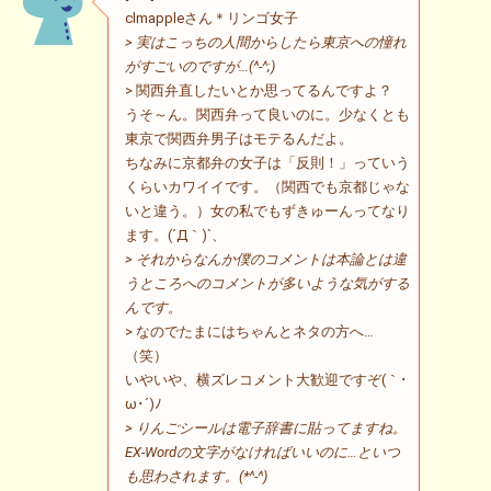
clmappleさん＊リンゴ女子
> 実はこっちの人間からしたら東京への憧れ
がすごいのですが…(^-^;)
> 関西弁直したいとか思ってるんですよ？
うそ～ん。関西弁って良いのに。少なくとも
東京で関西弁男子はモテるんだよ。
ちなみに京都弁の女子は「反則！」っていう
くらいカワイイです。（関西でも京都じゃな
いと違う。）女の私でもずきゅーんってなり
ます。(´Д｀)`、
> それからなんか僕のコメントは本論とは違
うところへのコメントが多いような気がする
んです。
> なのでたまにはちゃんとネタの方へ…
（笑）
いやいや、横ズレコメント大歓迎ですぞ(｀･
ω･´)ﾉ
> りんごシールは電子辞書に貼ってますね。
EX-Wordの文字がなければいいのに…といつ
も思わされます。(*^-^)