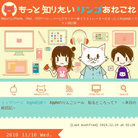
MacのちiPhone、iPad、iOSデベロッパーなデザイナー兼イラストレーターのまったりApple的イラ
スト雑記帳
トップページ
Apple的諸々
Appleのりんごシール 貼るところって？ ～本日の
絵日記～
[Last modified] 2014.12.14 at 01:28
2010 11/10 Wed.