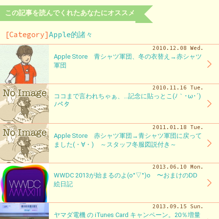
この記事を読んでくれたあなたにオススメ
[Category]
Apple的諸々
2010.12.08 Wed.
Apple Store 青シャツ軍団、冬の衣替え→赤シャツ
軍団
2010.11.16 Tue.
ココまで言われちゃぁ、…記念に貼っとこ(ﾉ｀･ω･´)
ﾉペタ
2011.01.18 Tue.
Apple Store 赤シャツ軍団→青シャツ軍団に戻って
ました(・∀・) ～スタッフ冬服図説付き～
2013.06.10 Mon.
WWDC 2013が始まるのよ(o°▽°)o 〜おまけのDD
絵日記
2013.09.15 Sun.
ヤマダ電機 の iTunes Card キャンペーン。20％増量