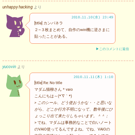
unhappy hacking
より
2010.11.10(水) 23:49
[title] カンパネラ
２~３枚まとめて、自作のwin機に逆さまに
貼ったことがある。
▶このコメントに返信
yucovin
より
2010.11.11(木) 1:10
[title] Re: No title
マダム猫柳さん＊vaio
こんにちは～(*´∇｀*)
> このシール、どう使おうかな・・と思いな
がら、どこか行方不明になって、数年後にひ
ょっこり出て来たりしちゃいます。＾＾；
> でね、マダムは事務的なことで白いノート
のVAIO使ってるんですよね。でね、VAIOの