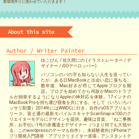
業環境作りに使わせていただきます！
About this site
Author / Writer Painter
ゆこびん / 佐久間にの (イラストレーター / デ
ザイナー / iSOデベロッパー)
パソコンのパの字も知らない人生を送ってい
たが、ある日MacBookと出会い恋に落ちる。
数年後、Mac好きが昂じてAppleブログを開
設。ブログを始めてから何故かMacのトラブ
ルが頻発するようになりAppleの神対応を体験。17インチの
MacBook Proを持ち運び寝食を共にする。そして（いろいろバ
ッサリ割愛）2014年にはWWDCに行き、自作のiOSアプリもリ
リース。富士通の最新モバイルスキャナScanSnap ix100のク
リエイターモデルにデザインを提供。趣味は音楽。「ねこ事務
所」お手伝い1号の赤魔道士デザイナー（つまり何でも大抵や
る、このwordpressのテーマも自作）。未経験者向けiPhoneア
プリ開発入門講座「アプリクリエイター道場」アシスタントテ