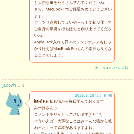
と大切な事をたくさん学んでくださいね。
さて、MacBook Proご帰還おめでとうござい
ます。
ガッツリ点検してえいや～っ！で初期化して
ご自身の環境をぼちぼちと創り上げてくださ
いね。
AppleJack入れて日々のメンテナンスもしっ
かり行えばMacBook Proくんの素行も良くな
ることでしょう。
▶このコメントに返信
yucovin
より
2010.8.28(土) 9:48
[title] Re: 私も猫から毎日学んでおります
みーけさんっ
コメントありがとうございます(*´∇｀*)
そういえば「大事なことはみーんな猫から教
わった」って絵本がありますよね。