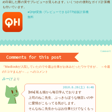
め印刷した際の実寸プレビューが見られます。いくつかの便利なガイド計算機
も付いています。
●QHpt変換 -プレビューできるDTP組版計算機
無料
Comment
Comments for this post
『MacBookが入院していたので今週は仕事がお休みだったワケですが… ～今週
の1コマまんが～…』へのコメント
みーけ
より
2010.8.28(土) 6:48
[title] 私も猫から毎日学んでおります
上司のねこ先生、ぶっきらぼうな物言いの中
に愛情がこもってる気がします。
そんなねこ先生からはお仕事だけでなくもっ