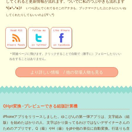
してくれると更新情報が流れます。ついでに私のつぶやきも流れます
٩(๑❛ᴗ❛๑)۶
いつも読んでくれてるそこのアナタも、ブックマークした上にさらにいいね
してくれたりしてもいいのよ(/∇＼*)
＊関連ページに飛びます。クリックすることで自動で（勝手に）フォローしたりいい
ねをすることはありません。
より詳しい情報 / 他の登場人物も見る
QHpt変換 -プレビューできる組版計算機
iPhoneアプリをリリースしました。ゆこびんの第一弾アプリは、文字組み（組
版）を始めたばかりの人、文字ばかり扱ってるわけではないデザイナーさんの
ためのアプリです。Q（級）やH（歯）をptや他の単位に自動変換。行送りも含