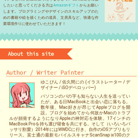
したいと思ってくださる方は
Amazonギフト
からお願い
します。プログラミングやデザインのスキルアップのた
めの書籍や絵を描くための道具、文房具など、快適な作
業環境作りに使わせていただきます！
About this site
Author / Writer Painter
ゆこびん / 佐久間にの (イラストレーター / デ
ザイナー / iSOデベロッパー)
パソコンのパの字も知らない人生を送ってい
たが、ある日MacBookと出会い恋に落ちる。
数年後、Mac好きが昂じてAppleブログを開
設。ブログを始めてから何故かMacのトラブ
ルが頻発するようになりAppleの神対応を体験。17インチの
MacBook Proを持ち運び寝食を共にする。そして（いろいろバ
ッサリ割愛）2014年にはWWDCに行き、自作のiOSアプリもリ
リース。富士通の最新モバイルスキャナScanSnap ix100のク