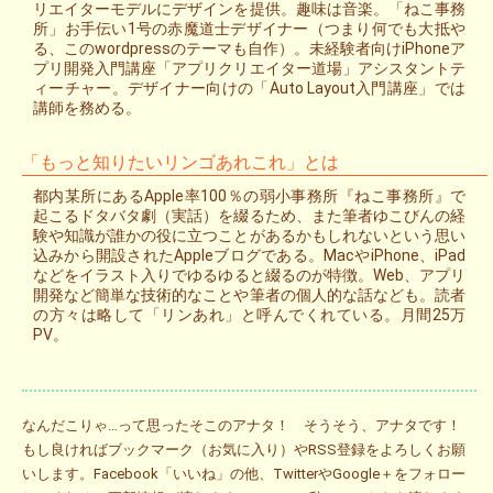
リエイターモデルにデザインを提供。趣味は音楽。「ねこ事務
所」お手伝い1号の赤魔道士デザイナー（つまり何でも大抵や
る、このwordpressのテーマも自作）。未経験者向けiPhoneア
プリ開発入門講座「アプリクリエイター道場」アシスタントテ
ィーチャー。デザイナー向けの「Auto Layout入門講座」では
講師を務める。
「もっと知りたいリンゴあれこれ」とは
都内某所にあるApple率100％の弱小事務所『ねこ事務所』で
起こるドタバタ劇（実話）を綴るため、また筆者ゆこびんの経
験や知識が誰かの役に立つことがあるかもしれないという思い
込みから開設されたAppleブログである。MacやiPhone、iPad
などをイラスト入りでゆるゆると綴るのが特徴。Web、アプリ
開発など簡単な技術的なことや筆者の個人的な話なども。読者
の方々は略して「リンあれ」と呼んでくれている。月間25万
PV。
なんだこりゃ…って思ったそこのアナタ！ そうそう、アナタです！
もし良ければブックマーク（お気に入り）やRSS登録をよろしくお願
いします。Facebook「いいね」の他、TwitterやGoogle＋をフォロー