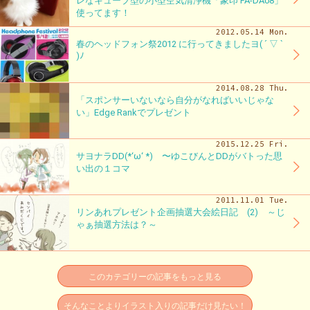
レなキューブ型の小型空気清浄機「象印 PA-DA08」
使ってます！
2012.05.14 Mon.
春のヘッドフォン祭2012 に行ってきましたヨ( ´ ▽ `
)ﾉ
2014.08.28 Thu.
「スポンサーいないなら自分がなればいいじゃな
い」Edge Rankでプレゼント
2015.12.25 Fri.
サヨナラDD(*‘ω‘ *) 〜ゆこびんとDDがバトった思
い出の１コマ
2011.11.01 Tue.
リンあれプレゼント企画抽選大会絵日記 (2) ～じ
ゃぁ抽選方法は？～
このカテゴリーの記事をもっと見る
そんなことよりイラスト入りの記事だけ見たい！