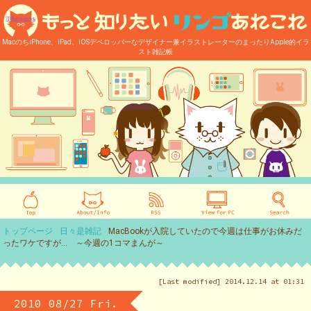
MacのちiPhone、iPad、iOSデベロッパーなデザイナー兼イラストレーターのまったりApple的イラ
スト雑記帳
トップページ
日々是雑記
MacBookが入院していたので今週は仕事がお休みだ
ったワケですが… ～今週の1コマまんが～
[Last modified] 2014.12.14 at 01:31
2010 08/27 Fri.