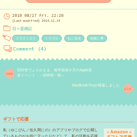
2010 08/27 Fri. 22:20
[Last modified] 2014.12.14
日々是雑記
イラスト入り
トラブル
ねこ先生
由無し事
Comment (4)
招待状でふりかえる、毎年恒例９月のApple音
楽イベント ～招待状一覧～
MacBook Proが帰還しました
ギフトで応援
私（ゆこびん／佐久間にの）のアプリやブログで公開し
ているものがお役に立ったりなどして、私の活動を応援