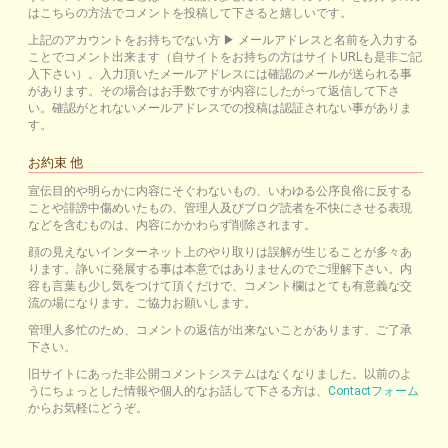
はこちらの方法でコメントを投稿して下さると嬉しいです。
上記のアカウントをお持ちでない方 ▶ メールアドレスと名前を入力する
ことでコメント出来ます（自サイトをお持ちの方はサイトURLも是非ご記
入下さい）。入力頂いたメールアドレスには確認のメールが送られる事
があります。その場合はお手数ですが内容にしたがって返信して下さ
い。確認がとれないメールアドレスでの投稿は認証されない事がありま
す。
お約束 他
宣伝目的や明らかに内容にそぐわないもの、いわゆる公序良俗に反する
ことや誹謗中傷めいたもの、管理人及びブログ読者を不快にさせる表現
などを含むものは、内容にかかわらず削除されます。
顔の見えないインターネット上のやり取りは誤解が生じることが多々あ
ります。諍いに発展する事は本意ではありませんのでご理解下さい。内
容も言葉も少し気をつけて頂くだけで、コメント欄はとても有意義な交
流の場になります。ご協力お願いします。
管理人多忙のため、コメントの返信が出来ないことがあります、ご了承
下さい。
旧サイトにあった非公開コメントシステムはなくなりました。以前のよ
うにちょっとした情報や個人的なお話して下さる方は、
Contactフォーム
からお気軽にどうぞ。