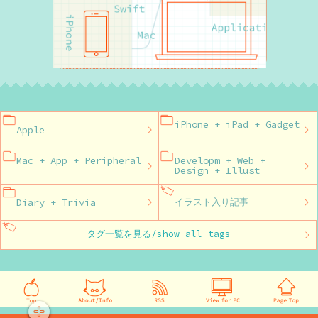
iPhone + iPad + Gadget
Apple
Mac + App + Peripheral
Developm + Web +
Design + Illust
Diary + Trivia
イラスト入り記事
タグ一覧を見る/show all tags