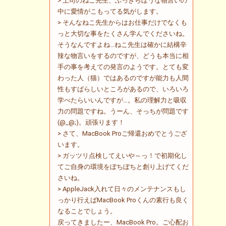
> 上司のねこ先生、ぶっきらぼうな物言いの
中に愛情がこもってる気がします。
> そんなねこ先生からはお仕事だけでなくも
っと大切な事をたくさん学んでくださいね。
そうなんですよね…ねこ先生は確かに結構辛
辣な物言いをするのですが、どうも本当に相
手の事を考えての発言のようです。とても変
わった人（猫）ではあるのですが能力も人間
性もすばらしいところがあるので、いろいろ
学べたらいいんですが…。私の理解力と吸収
力の問題ですね。うーん、そっちが問題です
(@_@;)。頑張ります！
> さて、MacBook Proご帰還おめでとうござ
います。
> ガッツリ点検してえいや～っ！で初期化し
てご自身の環境をぼちぼちと創り上げてくだ
さいね。
> AppleJack入れて日々のメンテナンスもし
っかり行えばMacBook Proくんの素行も良く
なることでしょう。
戻ってきましたー、MacBook Pro。ご心配お