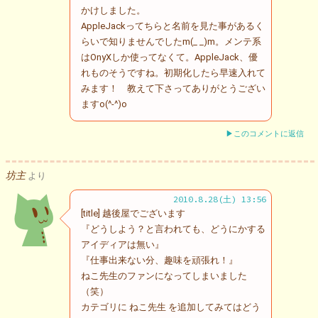
かけしました。
AppleJackってちらと名前を見た事があるく
らいで知りませんでしたm(_ _)m。メンテ系
はOnyXしか使ってなくて。AppleJack、優
れものそうですね。初期化したら早速入れて
みます！ 教えて下さってありがとうござい
ますo(^-^)o
▶このコメントに返信
坊主
より
2010.8.28(土) 13:56
[title] 越後屋でございます
『どうしよう？と言われても、どうにかする
アイディアは無い』
『仕事出来ない分、趣味を頑張れ！』
ねこ先生のファンになってしまいました
（笑）
カテゴリに ねこ先生 を追加してみてはどう