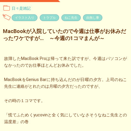
日々是雑記
イラスト入り
トラブル
ねこ先生
由無し事
MacBookが入院していたので今週は仕事がお休みだ
ったワケですが… ～今週の1コマまんが～
故障したMacBook Proは帰って来た訳ですが、今週はパソコンが
なかったのでお仕事ほとんどお休みでした。
MacBookをGenius Barに持ち込んだのが日曜の夕方。上司のねこ
先生に連絡がとれたのは月曜の夕方だったのですが、
その時の１コマです。
「慌てふためくyucovinと全く気にしていなさそうなねこ先生との
温度差」の巻