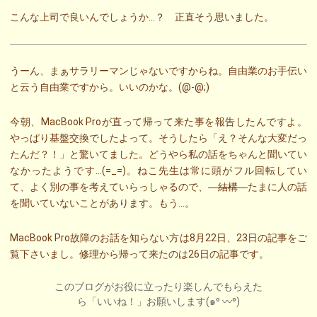
こんな上司で良いんでしょうか…？ 正直そう思いました。
うーん、まぁサラリーマンじゃないですからね。自由業のお手伝い
と云う自由業ですから。いいのかな。(@-@;)
今朝、MacBook Proが直って帰って来た事を報告したんですよ。
やっぱり基盤交換でしたよって。そうしたら「え？そんな大変だっ
たんだ？！」と驚いてました。どうやら私の話をちゃんと聞いてい
なかったようです…(=_=)。ねこ先生は常に頭がフル回転してい
て、よく別の事を考えていらっしゃるので、
結構
たまに人の話
を聞いていないことがあります。もう…。
MacBook Pro故障のお話を知らない方は8月22日、23日の記事をご
覧下さいまし。修理から帰って来たのは26日の記事です。
このブログがお役に立ったり楽しんでもらえた
ら「いいね！」お願いします(๑⁰ 〰⁰)