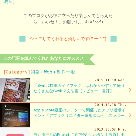
務所）
このブログがお役に立ったり楽しんでもらえた
ら「いいね！」お願いします(๑⁰ 〰⁰)
シェアしてくれると嬉しいです(*´ー｀*)
この記事を読んでくれたあなたにオススメ
[Category]
開発＋Web＋制作一般
2015.11.18 Wed.
「Swift 2標準ガイドブック」はわかりやすくて盛り
だくさんなSwift２文法書【レビュー、書評】
2014.12.18 Thu.
Apple Store銀座のシアターで開催したアプリ道場イ
ベント「アプリクリエイター道場演武会」のレポー
ト
2013.06.07 Fri.
最近流行りのPocket（後で読む）ボタンを設置しま