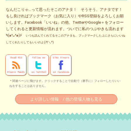
なんだこりゃ…って思ったそこのアナタ！ そうそう、アナタです！
もし良ければブックマーク（お気に入り）やRSS登録をよろしくお願
いします。Facebook「いいね」の他、TwitterやGoogle＋をフォロー
してくれると更新情報が流れます。ついでに私のつぶやきも流れます
٩(๑❛ᴗ❛๑)۶
いつも読んでくれてるそこのアナタも、ブックマークした上にさらにいいね
してくれたりしてもいいのよ(/∇＼*)
＊関連ページに飛びます。クリックすることで自動で（勝手に）フォローしたりいい
ねをすることはありません。
より詳しい情報 / 他の登場人物も見る