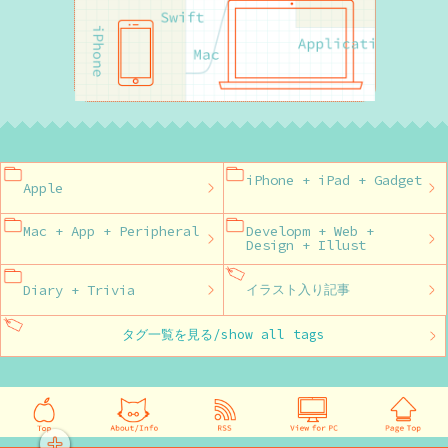
iPhone + iPad + Gadget
Apple
Mac + App + Peripheral
Developm + Web +
Design + Illust
Diary + Trivia
イラスト入り記事
タグ一覧を見る/show all tags