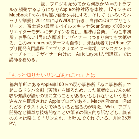
設。ブログを始めてから何故かMacのトラブ
ルが頻発するようになりAppleの神対応を体験。17インチの
MacBook Proを持ち運び寝食を共にする。そして（いろいろバ
ッサリ割愛）2014年にはWWDCに行き、自作のiOSアプリもリ
リース。富士通の最新モバイルスキャナScanSnap ix100のク
リエイターモデルにデザインを提供。趣味は音楽。「ねこ事務
所」お手伝い1号の赤魔道士デザイナー（つまり何でも大抵や
る、このwordpressのテーマも自作）。未経験者向けiPhoneア
プリ開発入門講座「アプリクリエイター道場」アシスタントテ
ィーチャー。デザイナー向けの「Auto Layout入門講座」では
講師を務める。
「もっと知りたいリンゴあれこれ」とは
都内某所にあるApple率100％の弱小事務所『ねこ事務所』で
起こるドタバタ劇（実話）を綴るため、また筆者ゆこびんの経
験や知識が誰かの役に立つことがあるかもしれないという思い
込みから開設されたAppleブログである。MacやiPhone、iPad
などをイラスト入りでゆるゆると綴るのが特徴。Web、アプリ
開発など簡単な技術的なことや筆者の個人的な話なども。読者
の方々は略して「リンあれ」と呼んでくれている。月間25万
PV。