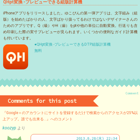
QHpt変換 -プレビューできる組版計算機
iPhoneアプリをリリースしました。ゆこびんの第一弾アプリは、文字組み（組
版）を始めたばかりの人、文字ばかり扱ってるわけではないデザイナーさんの
ためのアプリです。Q（級）やH（歯）をptや他の単位に自動変換。行送りも含
め印刷した際の実寸プレビューが見られます。いくつかの便利なガイド計算機
も付いています。
●QHpt変換 -プレビューできるDTP組版計算機
無料
Comment
Comments for this post
『Google＋のアカウントにサイトを登録するだけで検索からのアクセスが25%以
上アップ。誰でも出来る…』へのコメント
koozyp
より
2013.8.28(水) 22:34