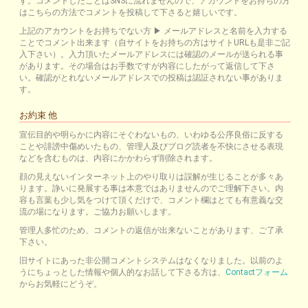
す。コメントしたことはSNSに流れませんので、アカウントをお持ちの方
はこちらの方法でコメントを投稿して下さると嬉しいです。
上記のアカウントをお持ちでない方 ▶ メールアドレスと名前を入力する
ことでコメント出来ます（自サイトをお持ちの方はサイトURLも是非ご記
入下さい）。入力頂いたメールアドレスには確認のメールが送られる事
があります。その場合はお手数ですが内容にしたがって返信して下さ
い。確認がとれないメールアドレスでの投稿は認証されない事がありま
す。
お約束 他
宣伝目的や明らかに内容にそぐわないもの、いわゆる公序良俗に反する
ことや誹謗中傷めいたもの、管理人及びブログ読者を不快にさせる表現
などを含むものは、内容にかかわらず削除されます。
顔の見えないインターネット上のやり取りは誤解が生じることが多々あ
ります。諍いに発展する事は本意ではありませんのでご理解下さい。内
容も言葉も少し気をつけて頂くだけで、コメント欄はとても有意義な交
流の場になります。ご協力お願いします。
管理人多忙のため、コメントの返信が出来ないことがあります、ご了承
下さい。
旧サイトにあった非公開コメントシステムはなくなりました。以前のよ
うにちょっとした情報や個人的なお話して下さる方は、
Contactフォーム
からお気軽にどうぞ。