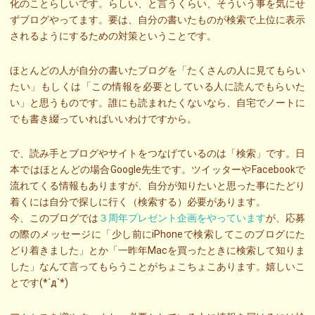
化のことらしいです。らしい、と言うくらい、そういう事を気にせ
ずブログやってます。要は、自分の書いたものが検索で上位に表示
されるようにするための対策ということです。
ほとんどの人が自分の書いたブログを「たくさんの人に見てもらい
たい」もしくは「この情報を必要としている人に読んでもらいた
い」と思うものです。誰にも読まれたくないなら、自宅でノートに
でも書き綴っていればいいわけですから。
で、読み手とブログやサイトをつなげているのは「検索」です。日
本ではほとんどの場合Google先生です。ツイッターやFacebookで
流れてくる情報もありますが、自分が知りたいと思った事にたどり
着くには自分で探しに行く（検索する）必要があります。
今、このブログでは
３周年プレゼント企画をやっています
が、応募
の際のメッセージに「少し前にiPhoneで検索してこのブログにた
どり着きました」とか「一昨年Macを買ったときに検索して知りま
した」なんて言ってもらうことがちょこちょこあります。嬉しいこ
とです(*´д`*)