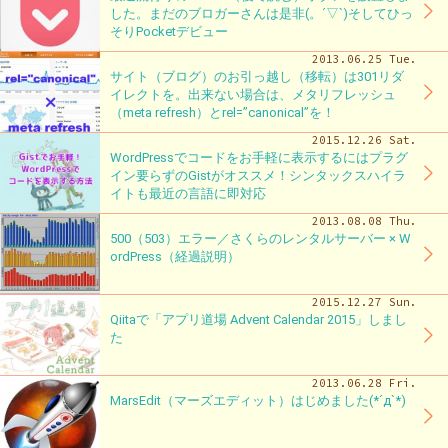
した。まだのブロガーさんは是非(。´▽`)そしてひっ
そりPocketデビュー
2013.06.25 Tue.
サイト（ブログ）のお引っ越し（移転）は301リダ
イレクトを。出来ない場合は、メタリフレッシュ
（meta refresh）とrel=”canonical”を！
2015.12.26 Sat.
WordPressでコードをお手軽に表示するにはプラグ
イン要らずのGistがオススメ！シンタックスハイラ
イトも最近の言語に即対応
2013.08.08 Thu.
500（503）エラー／さくらのレンタルサーバー × W
ordPress（経過説明）
2015.12.27 Sun.
Qiitaで「アプリ道場 Advent Calendar 2015」しまし
た
2013.06.28 Fri.
MarsEdit（マーズエディット）はじめました(*´д`*)