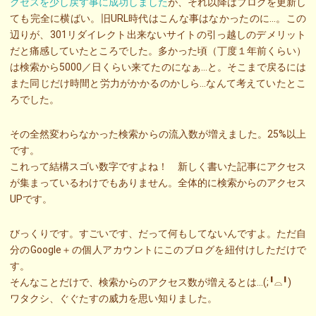
クセスを少し戻す事に成功しました
が、それ以降はブログを更新し
ても完全に横ばい。旧URL時代はこんな事はなかったのに…。この
辺りが、301リダイレクト出来ないサイトの引っ越しのデメリット
だと痛感していたところでした。多かった頃（丁度１年前くらい）
は検索から5000／日くらい来てたのになぁ…と。そこまで戻るには
また同じだけ時間と労力がかかるのかしら…なんて考えていたとこ
ろでした。
その全然変わらなかった検索からの流入数が増えました。25%以上
です。
これって結構スゴい数字ですよね！ 新しく書いた記事にアクセス
が集まっているわけでもありません。全体的に検索からのアクセス
UPです。
びっくりです。すごいです、だって何もしてないんですよ。ただ自
分のGoogle＋の個人アカウントにこのブログを紐付けしただけで
す。
そんなことだけで、検索からのアクセス数が増えるとは…(;╹⌓╹)
ワタクシ、ぐぐたすの威力を思い知りました。