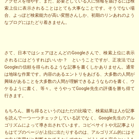
アクセスを増やす、また、必要としている人に情報を届けるには検
索上位に表示されることはとても大事なことです。そうでない場
合、よっぽど検索能力が高い変態さんしか、初期のリンあれのよう
なブログにはたどり着きません。
さて、日本ではシェアほとんどのGoogleさんで、検索上位に表示
されるにはどうすればいいか？ ということですが、正攻法では
Googleの信頼を得られるような記事を書くしかありません。通常
は地味な作業です。内容のあるエントリをあげる、大多数の人間が
興味があることを大多数の人間が理解できるようなものを書く、ウ
ケるように書く、等々。そうやってGoogle先生の評価を勝ち得て
行きます。
もちろん、勝ち得るというのはただの比喩で、検索結果は人が記事
を読んで一つ一つチェックしている訳でなく、Google先生のアル
ゴリズムによって導き出されています。コピペサイトや元記事より
もはてブのページが上位に出たりするのは、アルゴリズム的にはそ