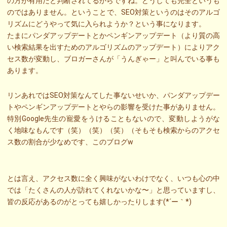
の方が有用だと判断されてるからですね。どうしても完全というも
のではありません。ということで、SEO対策というのはそのアルゴ
リズムにどうやって気に入られようか？という事になります。
たまにパンダアップデートとかペンギンアップデート（より質の高
い検索結果を出すためのアルゴリズムのアップデート）によりアク
セス数が変動し、ブロガーさんが「うんぎゃー」と叫んでいる事も
あります。
リンあれではSEO対策なんてした事ないせいか、パンダアップデー
トやペンギンアップデートとやらの影響を受けた事がありません。
特別Google先生の寵愛をうけることもないので、変動しようがな
く地味なもんです（笑）（笑）（笑）（そもそも検索からのアクセ
ス数の割合が少なめです、このブログw
とは言え、アクセス数に全く興味がないわけでなく、いつも心の中
では「たくさんの人が訪れてくれないかな〜」と思っていますし、
皆の反応があるのがとっても嬉しかったりします(*´ー｀*)