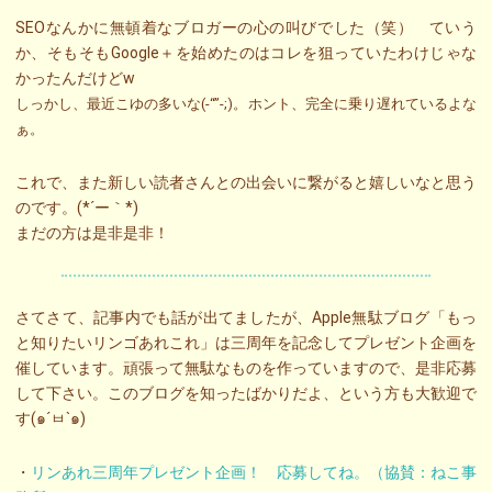
SEOなんかに無頓着なブロガーの心の叫びでした（笑） ていう
か、そもそもGoogle＋を始めたのはコレを狙っていたわけじゃな
かったんだけどw
しっかし、最近こゆの多いな(-“”-;)。ホント、完全に乗り遅れているよな
ぁ。
これで、また新しい読者さんとの出会いに繋がると嬉しいなと思う
のです。(*´ー｀*)
まだの方は是非是非！
さてさて、記事内でも話が出てましたが、Apple無駄ブログ「もっ
と知りたいリンゴあれこれ」は三周年を記念してプレゼント企画を
催しています。頑張って無駄なものを作っていますので、是非応募
して下さい。このブログを知ったばかりだよ、という方も大歓迎で
す(๑´ㅂ`๑)
・
リンあれ三周年プレゼント企画！ 応募してね。（協賛：ねこ事