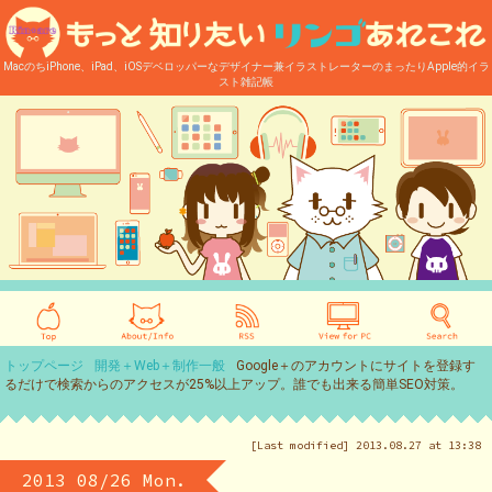
MacのちiPhone、iPad、iOSデベロッパーなデザイナー兼イラストレーターのまったりApple的イラ
スト雑記帳
トップページ
開発＋Web＋制作一般
Google＋のアカウントにサイトを登録す
るだけで検索からのアクセスが25%以上アップ。誰でも出来る簡単SEO対策。
[Last modified] 2013.08.27 at 13:38
2013 08/26 Mon.