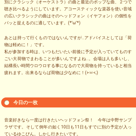
別にクラシック（オーケストラ）の曲と最近のポップな曲、２つで
聴き比べるようにしています。アコースティックな楽器を使い音域
の広いクラシックの曲はそのヘッドフォン（イヤフォン）の個性を
パッと捉えるのに適しています。(*’ω’*)
あとは持って行くものではないんですが…アドバイスとしては「荷
物は軽めに！」です。
私が参加する時は、いつもだいたい前後に予定が入っていてものす
ごい大荷物でまわることが多いんですよね…。会場は人も多いし、
結構長い時間ウロウロする事になるので大荷物を持っていると相当
疲れます。出来るならば荷物は少なめに！(>ㅂ<;)
今日の一枚
音楽好きなら一度は行きたいヘッドフォン祭！ 今年は中野サンプ
ラザです。そして例年の如く10日も11日もすでに別の予定が入っ
ているゆこびん。しかし行きたいです。