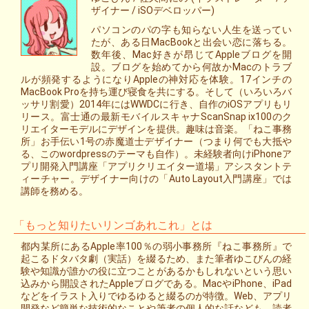
ザイナー / iSOデベロッパー)
パソコンのパの字も知らない人生を送ってい
たが、ある日MacBookと出会い恋に落ちる。
数年後、Mac好きが昂じてAppleブログを開
設。ブログを始めてから何故かMacのトラブ
ルが頻発するようになりAppleの神対応を体験。17インチの
MacBook Proを持ち運び寝食を共にする。そして（いろいろバ
ッサリ割愛）2014年にはWWDCに行き、自作のiOSアプリもリ
リース。富士通の最新モバイルスキャナScanSnap ix100のク
リエイターモデルにデザインを提供。趣味は音楽。「ねこ事務
所」お手伝い1号の赤魔道士デザイナー（つまり何でも大抵や
る、このwordpressのテーマも自作）。未経験者向けiPhoneア
プリ開発入門講座「アプリクリエイター道場」アシスタントテ
ィーチャー。デザイナー向けの「Auto Layout入門講座」では
講師を務める。
「もっと知りたいリンゴあれこれ」とは
都内某所にあるApple率100％の弱小事務所『ねこ事務所』で
起こるドタバタ劇（実話）を綴るため、また筆者ゆこびんの経
験や知識が誰かの役に立つことがあるかもしれないという思い
込みから開設されたAppleブログである。MacやiPhone、iPad
などをイラスト入りでゆるゆると綴るのが特徴。Web、アプリ
開発など簡単な技術的なことや筆者の個人的な話なども。読者