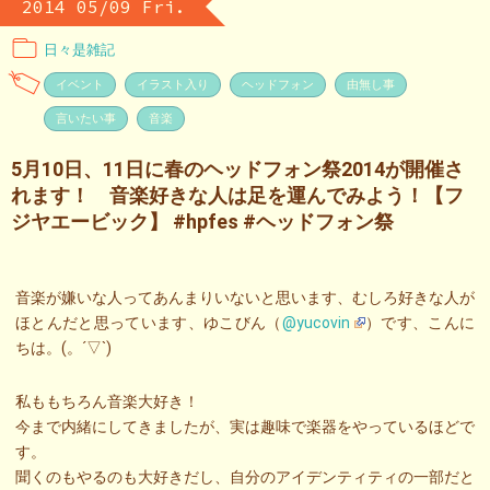
2014 05/09 Fri.
日々是雑記
イベント
イラスト入り
ヘッドフォン
由無し事
言いたい事
音楽
5月10日、11日に春のヘッドフォン祭2014が開催さ
れます！ 音楽好きな人は足を運んでみよう！【フ
ジヤエービック】 #hpfes #ヘッドフォン祭
音楽が嫌いな人ってあんまりいないと思います、むしろ好きな人が
ほとんだと思っています、ゆこびん（
@yucovin
）です、こんに
ちは。(。´▽`)
私ももちろん音楽大好き！
今まで内緒にしてきましたが、実は趣味で楽器をやっているほどで
す。
聞くのもやるのも大好きだし、自分のアイデンティティの一部だと