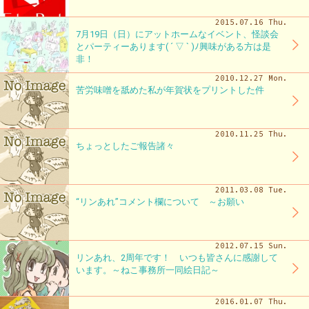
2015.07.16 Thu.
7月19日（日）にアットホームなイベント、怪談会
とパーティーあります( ´ ▽ ` )ﾉ興味がある方は是
非！
2010.12.27 Mon.
苦労味噌を舐めた私が年賀状をプリントした件
2010.11.25 Thu.
ちょっとしたご報告諸々
2011.03.08 Tue.
“リンあれ”コメント欄について ～お願い
2012.07.15 Sun.
リンあれ、2周年です！ いつも皆さんに感謝して
います。～ねこ事務所一同絵日記～
2016.01.07 Thu.