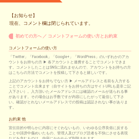
【お知らせ】
現在、コメント欄は閉じられています。
初めての方へ ／ コメントフォームの使い方とお約束
コメントフォームの使い方
「Twitter」「Facebook」「Google+」「WordPress」のいずれかのアカ
ウントをお持ちの方 ▶ 各アカウントと連携することでコメントできま
す。コメントしたことはSNSに流れませんので、アカウントをお持ちの方
はこちらの方法でコメントを投稿して下さると嬉しいです。
上記のアカウントをお持ちでない方 ▶ メールアドレスと名前を入力する
ことでコメント出来ます（自サイトをお持ちの方はサイトURLも是非ご記
入下さい）。入力頂いたメールアドレスには確認のメールが送られる事
があります。その場合はお手数ですが内容にしたがって返信して下さ
い。確認がとれないメールアドレスでの投稿は認証されない事がありま
す。
お約束 他
宣伝目的や明らかに内容にそぐわないもの、いわゆる公序良俗に反する
ことや誹謗中傷めいたもの、管理人及びブログ読者を不快にさせる表現
などを含むものは、内容にかかわらず削除されます。