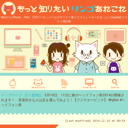
MacのちiPhone、iPad、iOSデベロッパーなデザイナー兼イラストレーターのまったりApple的イラ
スト雑記帳
トップページ
日々是雑記
5月10日、11日に春のヘッドフォン祭2014が開催さ
れます！ 音楽好きな人は足を運んでみよう！【フジヤエービック】 #hpfes #ヘ
ッドフォン祭
[Last modified] 2014.12.14 at 00:54