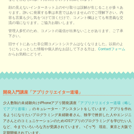
顔の見えないインターネット上のやり取りは誤解が生じることが多々あ
ります。諍いに発展する事は本意ではありませんのでご理解下さい。内
容も言葉も少し気をつけて頂くだけで、コメント欄はとても有意義な交
流の場になります。ご協力お願いします。
管理人多忙のため、コメントの返信が出来ないことがあります、ご了承
下さい。
旧サイトにあった非公開コメントシステムはなくなりました。以前のよ
うにちょっとした情報や個人的なお話して下さる方は、
Contactフォーム
からお気軽にどうぞ。
開発入門講座「アプリクリエイター道場」
少人数制の未経験向けiPhoneアプリ開発講座「
アプリクリエイター道場（略し
てアプリ道場）
」のキュレーター・アシスタントをしています。アプリを作れ
るようになりたいプログラミング未経験者さん、独学で挫折した人やエンジニ
アさんとのコミュニケーションのためiOSアプリのプログラミングを学びたい人
など、今までいろいろな方が受講されています。ヽ('ヮ'*)ゝ現在、東京と大阪で
定期開催されています。