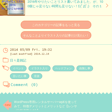
2016年やりたいことリスト書いてみました、が、10
0個じゃ足りない時間も足りない！Σ(ﾟДﾟ;) その１
このカテゴリーの記事をもっと見る
そんなことよりイラスト入りの記事だけ見たい！
2014 05/09 Fri. 19:32
[Last modified] 2014.12.14
日々是雑記
イベント
イラスト入り
ヘッドフォン
由無し事
言いたい事
音楽
Comment (0)
WordPress専用レンタルサーバーwpXを使って
みて、特徴デメリットとメリットなど【レンサ
バ比較連載その1】