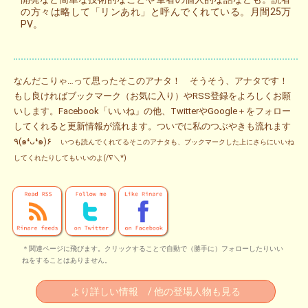
の方々は略して「リンあれ」と呼んでくれている。月間25万
PV。
なんだこりゃ…って思ったそこのアナタ！ そうそう、アナタです！
もし良ければブックマーク（お気に入り）やRSS登録をよろしくお願
いします。Facebook「いいね」の他、TwitterやGoogle＋をフォロー
してくれると更新情報が流れます。ついでに私のつぶやきも流れます
٩(๑❛ᴗ❛๑)۶
いつも読んでくれてるそこのアナタも、ブックマークした上にさらにいいね
してくれたりしてもいいのよ(/∇＼*)
＊関連ページに飛びます。クリックすることで自動で（勝手に）フォローしたりいい
ねをすることはありません。
より詳しい情報 / 他の登場人物も見る