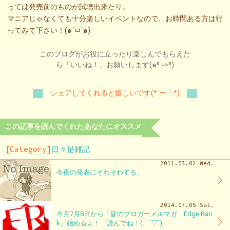
っては発売前のものが試聴出来たり。
マニアじゃなくても十分楽しいイベントなので、お時間ある方は行
ってみて下さい！(๑´ㅂ`๑)
このブログがお役に立ったり楽しんでもらえた
ら「いいね！」お願いします(๑⁰ 〰⁰)
シェアしてくれると嬉しいです(*´ー｀*)
この記事を読んでくれたあなたにオススメ
[Category]
日々是雑記
2011.03.02 Wed.
今夜の発表にそわそわする。
2014.07.05 Sat.
今月7月8日から「皆のブロガーメルマガ Edge Ran
k」始めるよ！ 読んでね！(。´▽`)