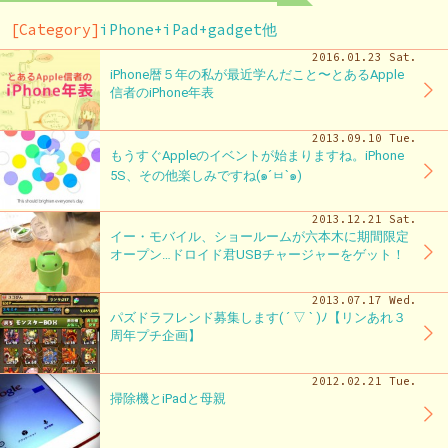
[Category]
iPhone+iPad+gadget他
2016.01.23 Sat.
iPhone暦５年の私が最近学んだこと〜とあるApple
信者のiPhone年表
2013.09.10 Tue.
もうすぐAppleのイベントが始まりますね。iPhone
5S、その他楽しみですね(๑´ㅂ`๑)
2013.12.21 Sat.
イー・モバイル、ショールームが六本木に期間限定
オープン…ドロイド君USBチャージャーをゲット！
2013.07.17 Wed.
パズドラフレンド募集します( ´ ▽ ` )ﾉ【リンあれ３
周年プチ企画】
2012.02.21 Tue.
掃除機とiPadと母親