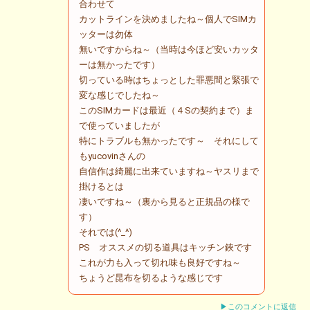
合わせて
カットラインを決めましたね～個人でSIMカ
ッターは勿体
無いですからね～（当時は今ほど安いカッタ
ーは無かったです）
切っている時はちょっとした罪悪間と緊張で
変な感じでしたね～
このSIMカードは最近（４Sの契約まで）ま
で使っていましたが
特にトラブルも無かったです～ それにして
もyucovinさんの
自信作は綺麗に出来ていますね～ヤスリまで
掛けるとは
凄いですね～（裏から見ると正規品の様で
す）
それでは(^_^)
PS オススメの切る道具はキッチン鋏です
これが力も入って切れ味も良好ですね～
ちょうど昆布を切るような感じです
▶このコメントに返信