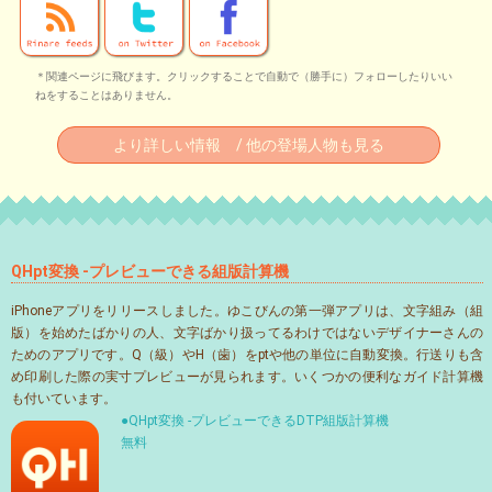
＊関連ページに飛びます。クリックすることで自動で（勝手に）フォローしたりいい
ねをすることはありません。
より詳しい情報 / 他の登場人物も見る
QHpt変換 -プレビューできる組版計算機
iPhoneアプリをリリースしました。ゆこびんの第一弾アプリは、文字組み（組
版）を始めたばかりの人、文字ばかり扱ってるわけではないデザイナーさんの
ためのアプリです。Q（級）やH（歯）をptや他の単位に自動変換。行送りも含
め印刷した際の実寸プレビューが見られます。いくつかの便利なガイド計算機
も付いています。
●QHpt変換 -プレビューできるDTP組版計算機
無料