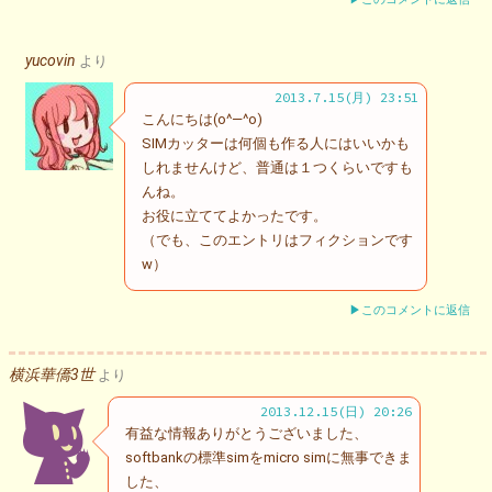
yucovin
より
2013.7.15(月) 23:51
こんにちは(o^―^o)
SIMカッターは何個も作る人にはいいかも
しれませんけど、普通は１つくらいですも
んね。
お役に立ててよかったです。
（でも、このエントリはフィクションです
w）
▶このコメントに返信
横浜華僑3世
より
2013.12.15(日) 20:26
有益な情報ありがとうございました、
softbankの標準simをmicro simに無事できま
した、