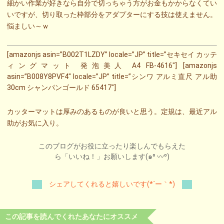
細かい作業が好きなら自分で切っちゃう方がお金もかからなくてい
いですが、切り取った枠部分をアダプターにする技は使えません。
悩ましい～ｗ
[amazonjs asin=”B002T1LZDY” locale=”JP” title=”セキセイ カッテ
ィングマット 発泡美人 A4 FB-4616″] [amazonjs
asin=”B008Y8PVF4″ locale=”JP” title=”シンワ アルミ直尺 アル助
30cm シャンパンゴールド 65417″]
カッターマットは厚みのあるものが良いと思う。定規は、最近アル
助がお気に入り。
このブログがお役に立ったり楽しんでもらえた
ら「いいね！」お願いします(๑⁰ 〰⁰)
シェアしてくれると嬉しいです(*´ー｀*)
この記事を読んでくれたあなたにオススメ