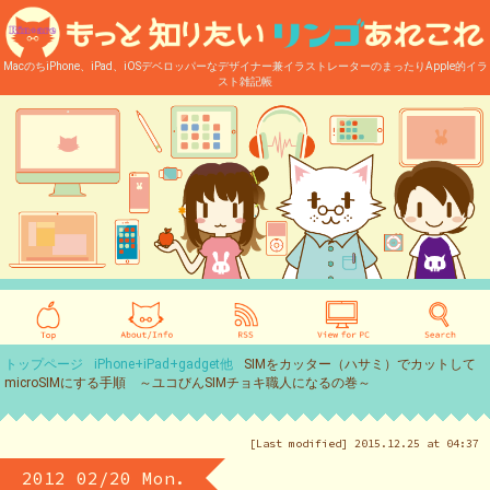
MacのちiPhone、iPad、iOSデベロッパーなデザイナー兼イラストレーターのまったりApple的イラ
スト雑記帳
トップページ
iPhone+iPad+gadget他
SIMをカッター（ハサミ）でカットして
microSIMにする手順 ～ユコびんSIMチョキ職人になるの巻～
[Last modified] 2015.12.25 at 04:37
2012 02/20 Mon.