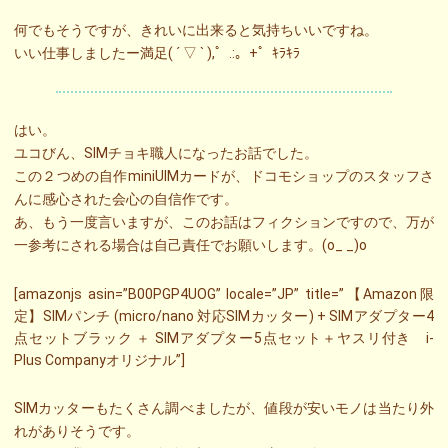
何でもそうですが、きれいに出来ると気持ちいいですね。
いい仕事しましたー満足( ´ ▽ ` ),゜.:。+゜ｷﾗｷﾗ
はい。
ユコびん、SIMチョキ職人になったお話でした。
この２つめの自作miniUIMカードが、ドコモショップのスタッフさ
んに感心された会心の自信作です。
あ、もう一度言いますが、このお話はフィクションですので、万が
一参考にされる場合は自己責任でお願いします。(o_ _)o
[amazonjs asin=”B00PGP4UOG” locale=”JP” title=”【Amazon限
定】SIMパンチ (micro/nano 対応SIMカッター) + SIMアダプター4
点セットブラック ＋ SIMアダプター5点セット＋ヤスリ付き i-
Plus Companyオリジナル”]
SIMカッターもたくさん調べましたが、値段が安いモノは当たり外
れがありそうです。