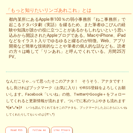
「もっと知りたいリンゴあれこれ」とは
都内某所にあるApple率100％の弱小事務所『ねこ事務所』で
起こるドタバタ劇（実話）を綴るため、また筆者ゆこびんの経
験や知識が誰かの役に立つことがあるかもしれないという思い
込みから開設されたAppleブログである。MacやiPhone、iPad
などをイラスト入りでゆるゆると綴るのが特徴。Web、アプリ
開発など簡単な技術的なことや筆者の個人的な話なども。読者
の方々は略して「リンあれ」と呼んでくれている。月間25万
PV。
なんだこりゃ…って思ったそこのアナタ！ そうそう、アナタです！
もし良ければブックマーク（お気に入り）やRSS登録をよろしくお願
いします。Facebook「いいね」の他、TwitterやGoogle＋をフォロー
してくれると更新情報が流れます。ついでに私のつぶやきも流れます
٩(๑❛ᴗ❛๑)۶
いつも読んでくれてるそこのアナタも、ブックマークした上にさらにいいね
してくれたりしてもいいのよ(/∇＼*)