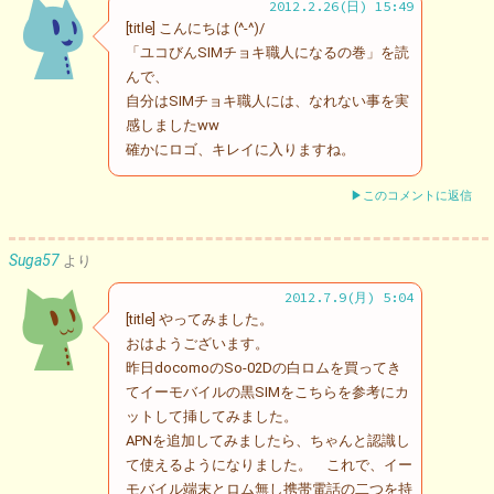
2012.2.26(日) 15:49
[title] こんにちは (^-^)/
「ユコびんSIMチョキ職人になるの巻」を読
んで、
自分はSIMチョキ職人には、なれない事を実
感しましたww
確かにロゴ、キレイに入りますね。
▶このコメントに返信
Suga57
より
2012.7.9(月) 5:04
[title] やってみました。
おはようございます。
昨日docomoのSo-02Dの白ロムを買ってき
てイーモバイルの黒SIMをこちらを参考にカ
ットして挿してみました。
APNを追加してみましたら、ちゃんと認識し
て使えるようになりました。 これで、イー
モバイル端末とロム無し携帯電話の二つを持