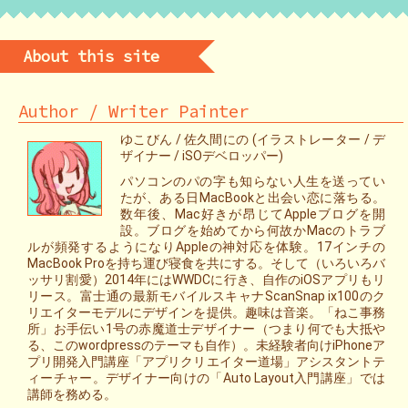
About this site
Author / Writer Painter
ゆこびん / 佐久間にの (イラストレーター / デ
ザイナー / iSOデベロッパー)
パソコンのパの字も知らない人生を送ってい
たが、ある日MacBookと出会い恋に落ちる。
数年後、Mac好きが昂じてAppleブログを開
設。ブログを始めてから何故かMacのトラブ
ルが頻発するようになりAppleの神対応を体験。17インチの
MacBook Proを持ち運び寝食を共にする。そして（いろいろバ
ッサリ割愛）2014年にはWWDCに行き、自作のiOSアプリもリ
リース。富士通の最新モバイルスキャナScanSnap ix100のク
リエイターモデルにデザインを提供。趣味は音楽。「ねこ事務
所」お手伝い1号の赤魔道士デザイナー（つまり何でも大抵や
る、このwordpressのテーマも自作）。未経験者向けiPhoneア
プリ開発入門講座「アプリクリエイター道場」アシスタントテ
ィーチャー。デザイナー向けの「Auto Layout入門講座」では
講師を務める。