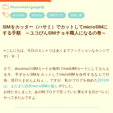
iPhone+iPad+gadget他
docomo
iPhone
SIMフリー
由無し事
SIMをカッター（ハサミ）でカットしてmicroSIMに
する手順 ～ユコびんSIMチョキ職人になるの巻～
※こんにちは、今日のエントリはあくまでフィクションなカンジで
す(・∀・)
さて、docomoのUIMカードが無料でminiUIMカードにしてもらえ
る今、手ずからSIMをカットしてmicroSIMを自作するなんて行
為、流行りませんよねぇ…。ですが、私がブログを始めた
2010年
は、まだまだ自作microSIMが盛ん
でした。
お待たせしました…あの時ブログで言っていた事をする日がついに
やってきたんですよ。