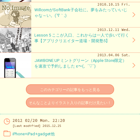
2010.10.15 Fri.
WillcomがSoftBank子会社に。夢をみたっていいじ
ゃな～い。(´∇｀;)
2013.12.11 Wed.
Lesson 5 ここが入口、これからは一人で歩いて行く
事【アプリクリエイター道場・開発塾5】
2013.04.06 Sat.
JAWBONE UP ミントグリーン（Apple Store限定）
を速攻で予約しました ε〜(。´▽`)
このカテゴリーの記事をもっと見る
そんなことよりイラスト入りの記事だけ見たい！
2012 02/20 Mon. 22:20
[Last modified] 2015.12.25
iPhone+iPad+gadget他