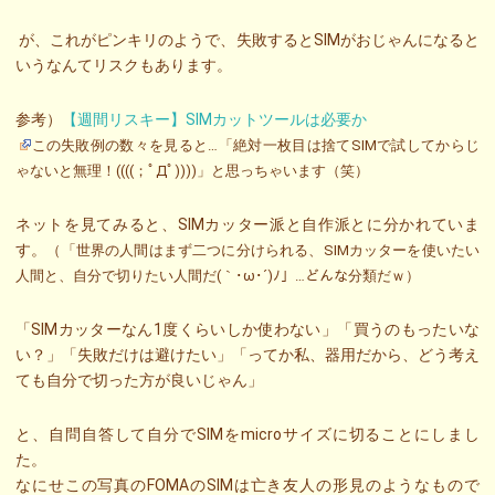
が、これがピンキリのようで、失敗するとSIMがおじゃんになると
いうなんてリスクもあります。
参考）
【週間リスキー】SIMカットツールは必要か
この失敗例の数々を見ると…「絶対一枚目は捨てSIMで試してからじ
ゃないと無理！((((；ﾟДﾟ))))」と思っちゃいます（笑）
ネットを見てみると、SIMカッター派と自作派とに分かれていま
す。
（「世界の人間はまず二つに分けられる、SIMカッターを使いたい
人間と、自分で切りたい人間だ(｀･ω･´)ﾉ」…どんな分類だｗ）
「SIMカッターなん1度くらいしか使わない」「買うのもったいな
い？」「失敗だけは避けたい」「ってか私、器用だから、どう考え
ても自分で切った方が良いじゃん」
と、自問自答して自分でSIMをmicroサイズに切ることにしまし
た。
なにせこの写真のFOMAのSIMは亡き友人の形見のようなもので