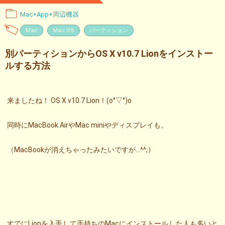
Mac+App+周辺機器
Mac
Mac OS
パーティション
別パーティションからOS X v10.7 Lionをインストー
ルする方法
来ましたね！ OS X v10.7 Lion！(o°▽°)o
同時にMacBook AirやMac miniやディスプレイも。
（MacBookが消えちゃったみたいですが…^^;）
すでにLionを入手して手持ちのMacにインストールした人も多いと