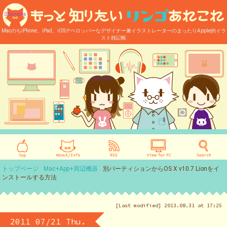
MacのちiPhone、iPad、iOSデベロッパーなデザイナー兼イラストレーターのまったりApple的イラ
スト雑記帳
トップページ
Mac+App+周辺機器
別パーティションからOS X v10.7 Lionをイ
ンストールする方法
[Last modified] 2013.08.31 at 17:25
2011 07/21 Thu.