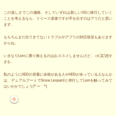
この楽しさでこの価格、そしていずれは新しいOSに移行していく
ことを考えるなら、リリース直後ですが手を出すのはアリだと思い
ます。
もちろんまだ出てきてないトラブルやアプリの対応状況もあります
からね。
いきなりLionに乗り換えるのはおススメしませんけど…（n;‘Д‘)
恐す
ぎる…
私のようにHDDの容量に余裕がある人やHDDが余っている人なんか
は、デュアルブートでSnow Leopardと併行してLionを触ってみて
はいかかでしょう(*´ー｀*)