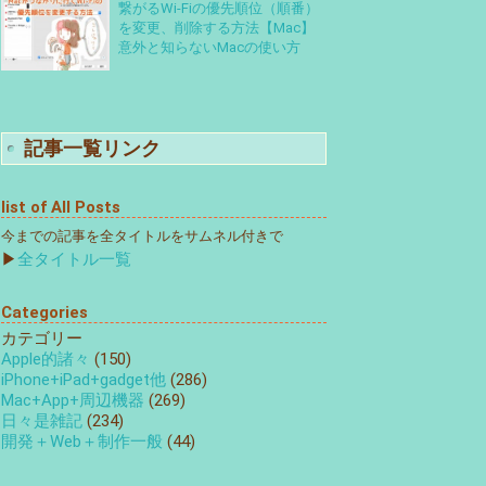
繋がるWi-Fiの優先順位（順番）
を変更、削除する方法【Mac】
意外と知らないMacの使い方
記事一覧リンク
list of All Posts
今までの記事を全タイトルをサムネル付きで
▶
全タイトル一覧
Categories
カテゴリー
Apple的諸々
(150)
iPhone+iPad+gadget他
(286)
Mac+App+周辺機器
(269)
日々是雑記
(234)
開発＋Web＋制作一般
(44)