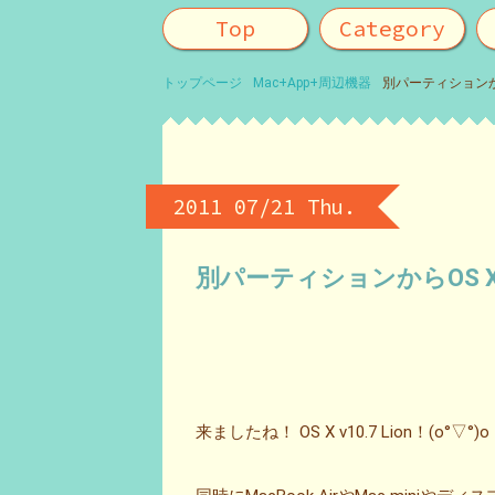
Top
Category
トップページ
Mac+App+周辺機器
別パーティションから
2011 07/21 Thu.
別パーティションからOS X 
来ましたね！ OS X v10.7 Lion！(o°▽°)o