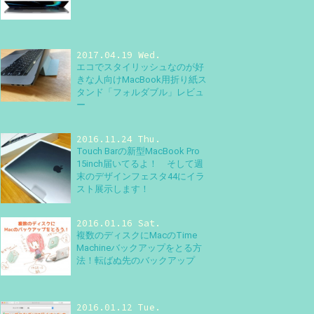
2017.04.19 Wed.
エコでスタイリッシュなのが好
きな人向けMacBook用折り紙ス
タンド「フォルダブル」レビュ
ー
2016.11.24 Thu.
Touch Barの新型MacBook Pro
15inch届いてるよ！ そして週
末のデザインフェスタ44にイラ
スト展示します！
2016.01.16 Sat.
複数のディスクにMacのTime
Machineバックアップをとる方
法！転ばぬ先のバックアップ
2016.01.12 Tue.