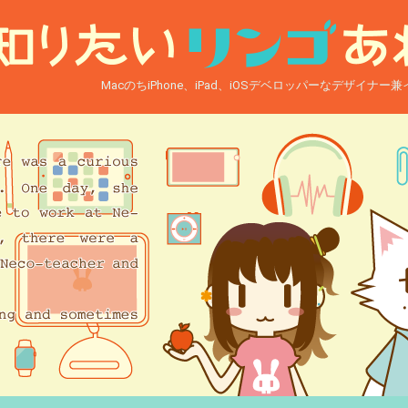
MacのちiPhone、iPad、iOSデベロッパーなデザイナ