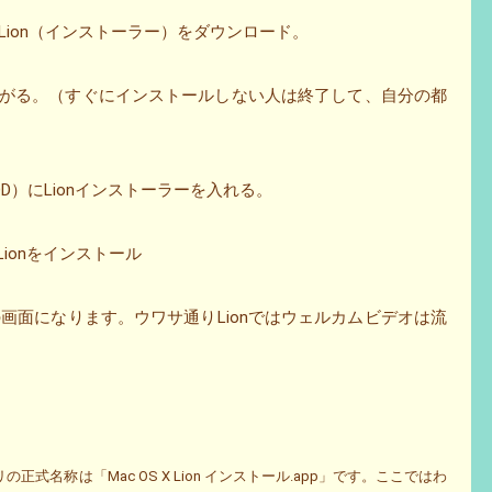
oreからLion（インストーラー）をダウンロード。
ち上がる。（すぐにインストールしない人は終了して、自分の都
DD）にLionインストーラーを入れる。
 Lionをインストール
画面になります。ウワサ通りLionではウェルカムビデオは流
リの正式名称は「Mac OS X Lion インストール.app」です。ここではわ