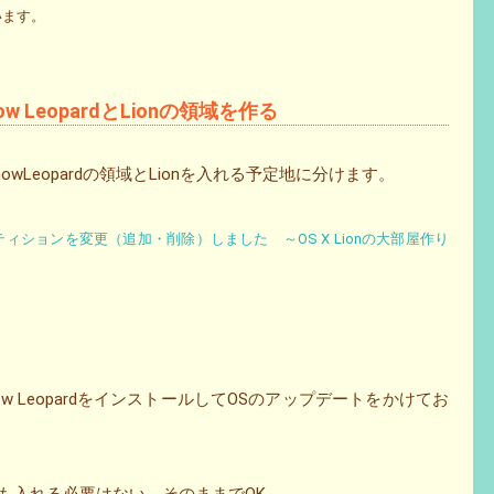
います。
LeopardとLionの領域を作る
Leopardの領域とLionを入れる予定地に分けます。
ィションを変更（追加・削除）しました ～OS X Lionの大部屋作り
.6 Snow LeopardをインストールしてOSのアップデートをかけてお