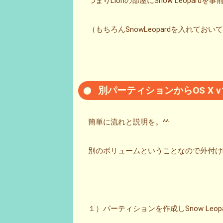
つまりLionの部屋にSnow Leopar
（もちろんSnowLeopardを入れておい
別パーティションからOS X v
簡単に流れと説明を。^^
別のボリュームということなので外付け
１）パーティションを作成しSnow Leop