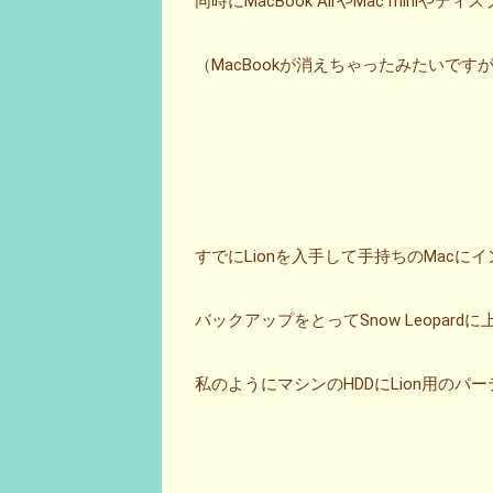
同時にMacBook AirやMac miniやデ
（MacBookが消えちゃったみたいですが…
すでにLionを入手して手持ちのMac
バックアップをとってSnow Leopar
私のようにマシンのHDDにLion用の