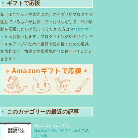
ギフトで応援
私（ゆこびん／佐久間にの）のアプリやブログで公
開しているものがお役に立ったりなどして、私の活
動を応援したいと思ってくださる方は
Amazonギフ
ト
からお願いします。プログラミングやデザインの
スキルアップのための書籍や絵を描くための道具、
文房具など、快適な作業環境作りに使わせていただ
きます！
このカテゴリーの最近の記事
2019.11.21 Thu.
MacBook Pro 16″ 17inchまであ
と1inch！