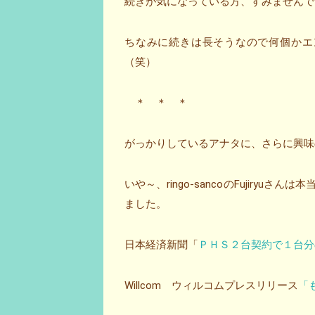
続きが気になっている方、すみませんで
ちなみに続きは長そうなので何個かエ
（笑）
＊ ＊ ＊
がっかりしているアナタに、さらに興味の
いや～、ringo-sancoのFujiryu
ました。
日本経済新聞「
ＰＨＳ２台契約で１台分
Willcom ウィルコムプレスリリース
「