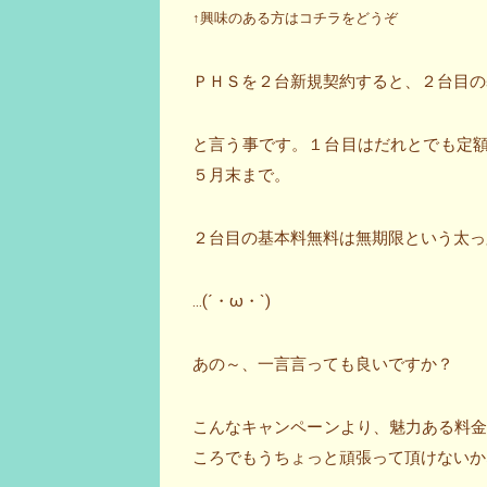
↑興味のある方はコチラをどうぞ
ＰＨＳを２台新規契約すると、２台目の基
と言う事です。１台目はだれとでも定額（
５月末まで。
２台目の基本料無料は無期限という太っ
…(´・ω・`)
あの～、一言言っても良いですか？
こんなキャンペーンより、魅力ある料
ころでもうちょっと頑張って頂けないかな