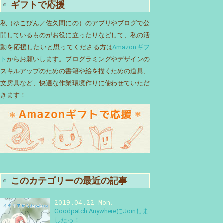
ギフトで応援
私（ゆこびん／佐久間にの）のアプリやブログで公
開しているものがお役に立ったりなどして、私の活
動を応援したいと思ってくださる方は
Amazonギフ
ト
からお願いします。プログラミングやデザインの
スキルアップのための書籍や絵を描くための道具、
文房具など、快適な作業環境作りに使わせていただ
きます！
このカテゴリーの最近の記事
2019.04.22 Mon.
Goodpatch AnywhereにJoinしま
したっ！