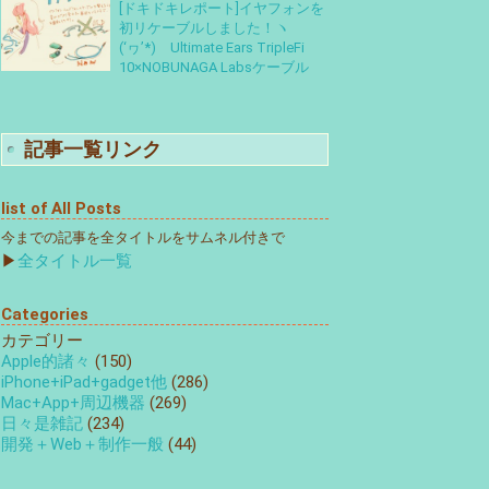
[ドキドキレポート]イヤフォンを
初リケーブルしました！ヽ
(‘ヮ’*)ゝUltimate Ears TripleFi
10×NOBUNAGA Labsケーブル
記事一覧リンク
list of All Posts
今までの記事を全タイトルをサムネル付きで
▶
全タイトル一覧
Categories
カテゴリー
Apple的諸々
(150)
iPhone+iPad+gadget他
(286)
Mac+App+周辺機器
(269)
日々是雑記
(234)
開発＋Web＋制作一般
(44)