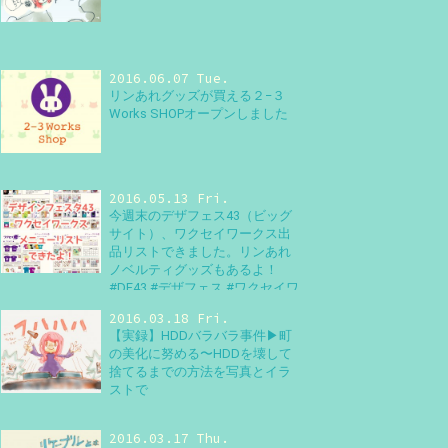
2016.06.07 Tue.
リンあれグッズが買える２−３
Works SHOPオープンしました
2016.05.13 Fri.
今週末のデザフェス43（ビッグ
サイト）、ワクセイワークス出
品リストできました。リンあれ
ノベルティグッズもあるよ！
#DF43 #デザフェス #ワクセイワ
ークス #デザインフェスタ
2016.03.18 Fri.
【実録】HDDバラバラ事件▶町
の美化に努める〜HDDを壊して
捨てるまでの方法を写真とイラ
ストで
2016.03.17 Thu.