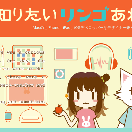
MacのちiPhone、iPad、iOSデベロッパーなデザイナ