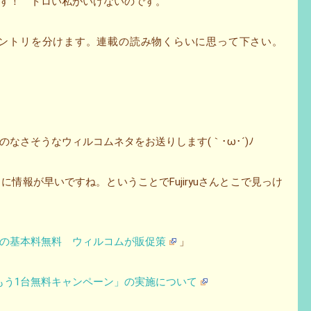
す！ トロい私がいけないのです。
ントリを分けます。連載の読み物くらいに思って下さい。
なさそうなウィルコムネタをお送りします(｀･ω･´)ﾉ
さんは本当に情報が早いですね。ということでFujiryuさんとこで見っけ
の基本料無料 ウィルコムが販促策
」
もう1台無料キャンペーン」の実施について