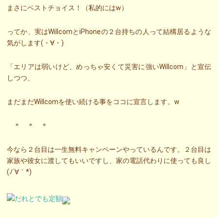
まさにベストチョイス！（私的にはw）
ってか、実はWillcomとiPhoneの２台持ちの人って結構居るような
気がします(・∀・)
「エリアは弱いけど、めっちゃ安くて災害に強いWillcom」と宣伝
しつつ、
まだまだWillcomを使い続ける事をココに宣言します。w
＊ ＊ ＊
今なら２台目は一生無料キャンペーンやっているんです。２台目は
家族や彼女に渡してもいいですし、家の電話代わりに使っても良し
(ﾉ´∀｀*)