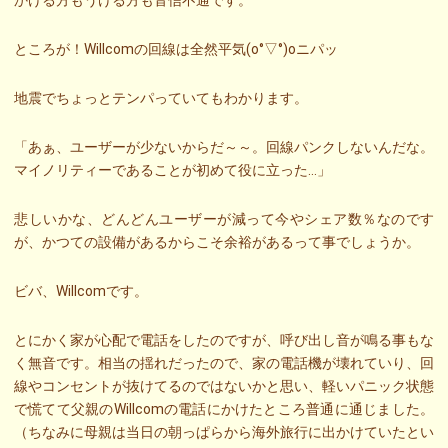
ところが！Willcomの回線は全然平気(o°▽°)oニパッ
地震でちょっとテンパっていてもわかります。
「あぁ、ユーザーが少ないからだ～～。回線パンクしないんだな。
マイノリティーであることが初めて役に立った…」
悲しいかな、どんどんユーザーが減って今やシェア数％なのです
が、かつての設備があるからこそ余裕があるって事でしょうか。
ビバ、Willcomです。
とにかく家が心配で電話をしたのですが、呼び出し音が鳴る事もな
く無音です。相当の揺れだったので、家の電話機が壊れていり、回
線やコンセントが抜けてるのではないかと思い、軽いパニック状態
で慌てて父親のWillcomの電話にかけたところ普通に通じました。
（ちなみに母親は当日の朝っぱらから海外旅行に出かけていたとい