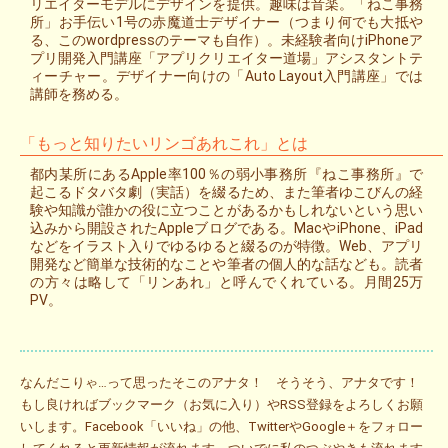
リエイターモデルにデザインを提供。趣味は音楽。「ねこ事務
所」お手伝い1号の赤魔道士デザイナー（つまり何でも大抵や
る、このwordpressのテーマも自作）。未経験者向けiPhoneア
プリ開発入門講座「アプリクリエイター道場」アシスタントテ
ィーチャー。デザイナー向けの「Auto Layout入門講座」では
講師を務める。
「もっと知りたいリンゴあれこれ」とは
都内某所にあるApple率100％の弱小事務所『ねこ事務所』で
起こるドタバタ劇（実話）を綴るため、また筆者ゆこびんの経
験や知識が誰かの役に立つことがあるかもしれないという思い
込みから開設されたAppleブログである。MacやiPhone、iPad
などをイラスト入りでゆるゆると綴るのが特徴。Web、アプリ
開発など簡単な技術的なことや筆者の個人的な話なども。読者
の方々は略して「リンあれ」と呼んでくれている。月間25万
PV。
なんだこりゃ…って思ったそこのアナタ！ そうそう、アナタです！
もし良ければブックマーク（お気に入り）やRSS登録をよろしくお願
いします。Facebook「いいね」の他、TwitterやGoogle＋をフォロー