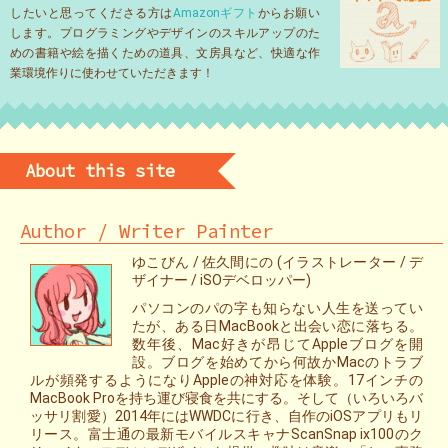
したいと思ってくださる方は
Amazonギフト
からお願い
します。プログラミングやデザインのスキルアップのた
めの書籍や絵を描くための道具、文房具など、快適な作
業環境作りに使わせていただきます！
About this site
Author / Writer Painter
ゆこびん / 佐久間にの (イラストレーター / デ
ザイナー / iSOデベロッパー)
パソコンのパの字も知らない人生を送ってい
たが、ある日MacBookと出会い恋に落ちる。
数年後、Mac好きが昂じてAppleブログを開
設。ブログを始めてから何故かMacのトラブ
ルが頻発するようになりAppleの神対応を体験。17インチの
MacBook Proを持ち運び寝食を共にする。そして（いろいろバ
ッサリ割愛）2014年にはWWDCに行き、自作のiOSアプリもリ
リース。富士通の最新モバイルスキャナScanSnap ix100のク