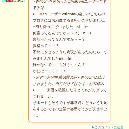
> Willcomを裏切った元Willcomユーザーであ
る私は
> 「MacユーザーWillcomの会」のこちらの
ブログにはお邪魔する資格がございません。
> 有り難うございました。<(_ _)>
何言ってるんですか～～？(・∀・;)
裏切ったってなんですか～～？
資格って～～？
不快にさせるような表現があったのなら、す
みませんでしたm(_ _)m！
行かないで～！ちけさ～～ん！
かむばーっく！！！
> 追伸：新潟中越地震の時もWillcomに助け
られました。自宅だけではなく、お客様の
> 安否を確認したりとてもがんばって
くれました。
サポートもそうですが非常時にどういう対応
をするかでその企業の姿勢がうかがえますよ
ね。
▶このコメントに返信