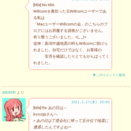
[title] No title
Willcomを裏切った元Willcomユーザーであ
る私は
「MacユーザーWillcomの会」のこちらのブ
ログにはお邪魔する資格がございません。
有り難うございました。<(_ _)>
追伸：新潟中越地震の時もWillcomに助けら
れました。自宅だけではなく、お客様の
安否を確認したりとてもがんばってく
れました。
▶このコメントに返信
yucovin
より
2011.3.17(木) 20:03
[title] Re: あの日は～
koozypさんへ
> あの日は丁度会社に帰って五分位で地震に
遭遇したんですよねー