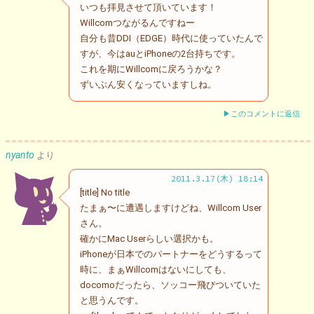
いつも拝見させて頂いています！
Willcomつながるんですねー
自分も昔DDI（EDGE）時代に使っていたんで
すが、今はauとiPhoneの2台持ちです。
これを期にWillcomに戻ろうかな？
ずいぶん安くなっていますしね。
▶このコメントに返信
nyanto
より
2011.3.17(木) 18:14
[title] No title
たまぁ〜に遭遇しますけどね、Willcom User
さん。
確かにMac Userらしい選択かも。
iPhoneが日本でのパートナーをどうするって
時に、まぁWillcomはないにしても、
docomoだったら、ソッコー飛びついていた
と思うんです。