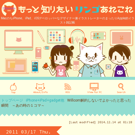
MacのちiPhone、iPad、iOSデベロッパーなデザイナー兼イラストレーターのまったりApple的イラ
スト雑記帳
トップページ
iPhone+iPad+gadget他
Willcom解約しないでよかったと思った
瞬間 ～あの時の１コマ～
[Last modified] 2014.12.14 at 01:18
2011 03/17 Thu.