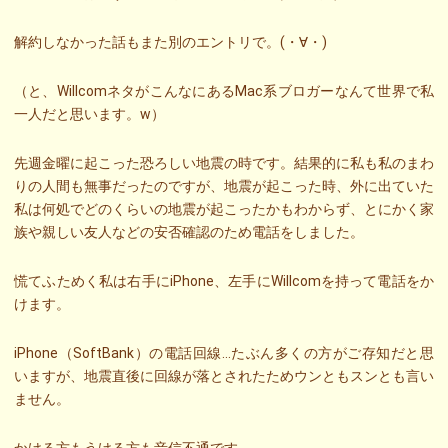
解約しなかった話もまた別のエントリで。(・∀・)
（と、WillcomネタがこんなにあるMac系ブロガーなんて世界で私
一人だと思います。w）
先週金曜に起こった恐ろしい地震の時です。結果的に私も私のまわ
りの人間も無事だったのですが、地震が起こった時、外に出ていた
私は何処でどのくらいの地震が起こったかもわからず、とにかく家
族や親しい友人などの安否確認のため電話をしました。
慌てふためく私は右手にiPhone、左手にWillcomを持って電話をか
けます。
iPhone（SoftBank）の電話回線…たぶん多くの方がご存知だと思
いますが、地震直後に回線が落とされたためウンともスンとも言い
ません。
かける方もうける方も音信不通です。