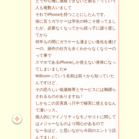
どうやら俺に連絡できないと困る！っていう
人も複数人いまして
それでiPhoneを持つことにしたんです。
俗に言うガラケーは学生の時こそ使ってまし
たが、必要なくなってから姪っ子に譲り渡し
てから
何年もの間にガラケーも凄まじい進化を遂げ
ーの、操作の仕方も全くわからなくなりーの
って事で
スマホであるiPhoneしか使えない身体になっ
てしまいましたw
Willcomっていう名前は前々から知っていた
んですけど、
その恐ろしい低価格帯とサービスには胸躍ら
されるものがありますね！
しかもこの災害真っ只中で確実に使えるなん
て凄いッス。
個人的にマイノリティなモノやコトに関して
はメジャーなものより関心があるので
なーるほど、と思いながら今回のエントリ読
んでました。