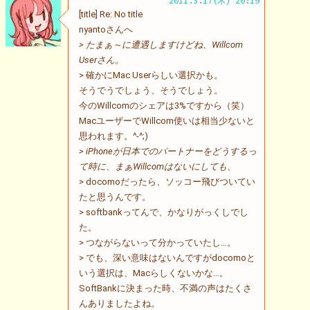
2011.3.17(木) 20:19
[title] Re: No title
nyantoさんへ
> たまぁ～に遭遇しますけどね、Willcom
Userさん。
> 確かにMac Userらしい選択かも。
そうでうでしょう、そうでしょう。
今のWillcomのシェアは3%ですから（笑）
MacユーザーでWillcom使いは相当少ないと
思われます。^-^;)
> iPhoneが日本でのパートナーをどうするっ
て時に、まぁWillcomはないにしても、
> docomoだったら、ソッコー飛びついてい
たと思うんです。
> softbankってんで、かなりがっくしでし
た。
> つながらないって分かっていたし…。
> でも、深い意味はないんですがdocomoと
いう選択は、Macらしくないかな…。
SoftBankに決まった時、不満の声はたくさ
んありましたよね。