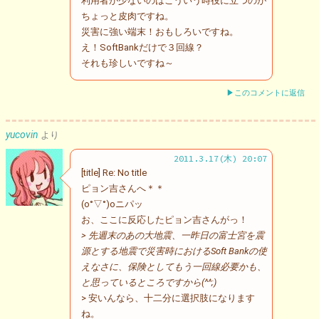
利用者が少ないのはこういう時役に立つのが
ちょっと皮肉ですね。
災害に強い端末！おもしろいですね。
え！SoftBankだけで３回線？
それも珍しいですね～
▶このコメントに返信
yucovin
より
2011.3.17(木) 20:07
[title] Re: No title
ピョン吉さんへ＊＊
(o°▽°)oニパッ
お、ここに反応したピョン吉さんがっ！
> 先週末のあの大地震、一昨日の富士宮を震
源とする地震で災害時におけるSoft Bankの使
えなさに、保険としてもう一回線必要かも、
と思っているところですから(^^;)
> 安いんなら、十二分に選択肢になります
ね。