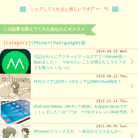
シェアしてくれると嬉しいです(*´ー｀*)
この記事を読んでくれたあなたにオススメ
[Category]
iPhone+iPad+gadget他
2014.04.30 Wed.
日記がわりにアクティビティログアプリMoves使い
始めました！ 〜やりたいことが増えたらライフロ
グを取りたくなった
2010.08.12 Thu.
PHSエリアは070＋３Gエリアは090のDual端末？
2013.11.14 Thu.
iPad mini Retina（Wi-Fi / 128GB）をApple Storeでゲ
ットしました！(o°▽°)o 〜1分チャレンジWeb予約
2011.06.05 Sun.
iPhoneのフリック入力 ～本日の２コマまんが～