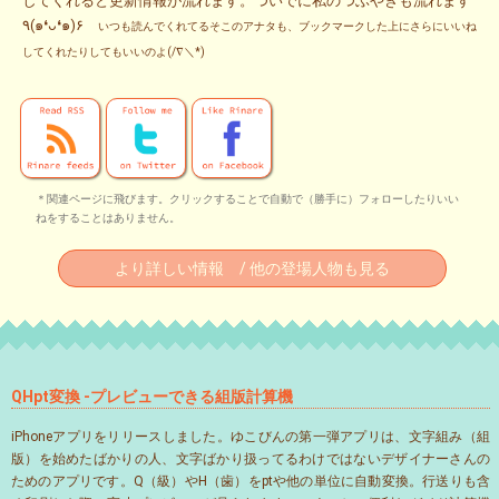
してくれると更新情報が流れます。ついでに私のつぶやきも流れます
٩(๑❛ᴗ❛๑)۶
いつも読んでくれてるそこのアナタも、ブックマークした上にさらにいいね
してくれたりしてもいいのよ(/∇＼*)
＊関連ページに飛びます。クリックすることで自動で（勝手に）フォローしたりいい
ねをすることはありません。
より詳しい情報 / 他の登場人物も見る
QHpt変換 -プレビューできる組版計算機
iPhoneアプリをリリースしました。ゆこびんの第一弾アプリは、文字組み（組
版）を始めたばかりの人、文字ばかり扱ってるわけではないデザイナーさんの
ためのアプリです。Q（級）やH（歯）をptや他の単位に自動変換。行送りも含