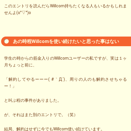
このエントリを読んだらWillcom持ちたくなる人もいるかもしれま
せんよ(o°▽°)o
あの時程Willcomを使い続けたいと思った事はない
学生の時からの筋金入りのWillcomユーザーの私ですが、実は１ヶ
月ちょっと前に、
「解約してやるーーー( #｀Д´)、周りの人のも解約させちゃる
ー！」
と叫ぶ程の事件がありました。
が、それはまた別のエントリで。（笑）
結局、解約はせずに今でもWillcom使い続けています。