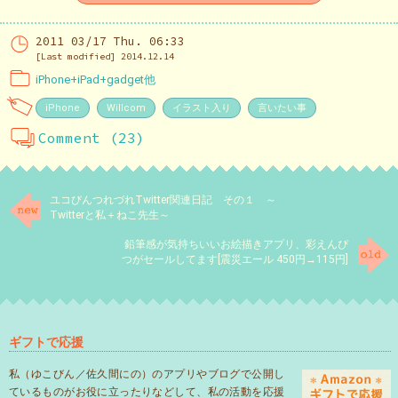
2011 03/17 Thu. 06:33
[Last modified] 2014.12.14
iPhone+iPad+gadget他
iPhone
Willcom
イラスト入り
言いたい事
Comment (23)
ユコびんつれづれTwitter関連日記 その１ ～
Twitterと私＋ねこ先生～
鉛筆感が気持ちいいお絵描きアプリ、彩えんぴ
つがセールしてます[震災エール 450円→115円]
ギフトで応援
私（ゆこびん／佐久間にの）のアプリやブログで公開し
ているものがお役に立ったりなどして、私の活動を応援