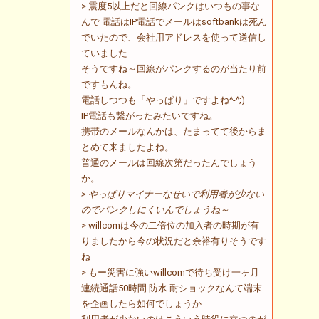
> 震度5以上だと回線パンクはいつもの事な
んで 電話はIP電話でメールはsoftbankは死ん
でいたので、会社用アドレスを使って送信し
ていました
そうですね～回線がパンクするのが当たり前
ですもんね。
電話しつつも「やっぱり」ですよね^-^;)
IP電話も繋がったみたいですね。
携帯のメールなんかは、たまってて後からま
とめて来ましたよね。
普通のメールは回線次第だったんでしょう
か。
> やっぱりマイナーなせいで利用者が少ない
のでパンクしにくいんでしょうね～
> willcomは今の二倍位の加入者の時期が有
りましたから今の状況だと余裕有りそうです
ね
> もー災害に強いwillcomで待ち受け一ヶ月
連続通話50時間 防水 耐ショックなんて端末
を企画したら如何でしょうか