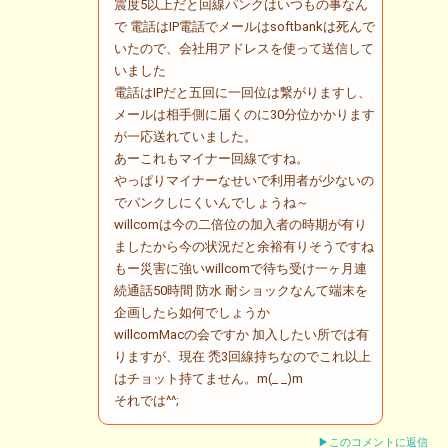
震度5以上だと回線パンクはいつもの事なん
で 電話はIP電話でメールはsoftbankは死んで
いたので、会社用アドレスを使って送信して
いました
電話はIPだと五回に一回位は繋がりますし、
メールは相手側に届くのに30分位かかります
が一応送れていました。
あーこれもマイナー回線ですね。
やっぱりマイナーなせいで利用者が少ないの
でパンクしにくいんでしょうね～
willcomは今の二倍位の加入者の時期が有り
ましたから今の状況だと余裕有りそうですね
もー災害に強いwillcomで待ち受け一ヶ月連
続通話50時間 防水 耐ショックなんて端末を
企画したら如何でしょうか
willcomMacの会ですか 加入したい所では有
りますが、現在 禿3回線持ちなのでこれ以上
はチョット持てません。m(_ _)m
それでは^^;
▶このコメントに返信