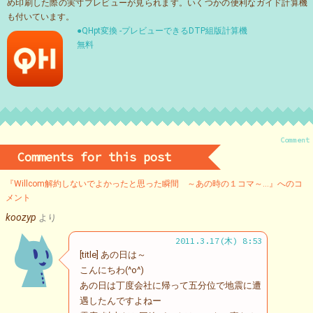
め印刷した際の実寸プレビューが見られます。いくつかの便利なガイド計算機
も付いています。
●QHpt変換 -プレビューできるDTP組版計算機
無料
Comment
Comments for this post
『Willcom解約しないでよかったと思った瞬間 ～あの時の１コマ～…』へのコ
メント
koozyp
より
2011.3.17(木) 8:53
[title] あの日は～
こんにちわ(^o^)
あの日は丁度会社に帰って五分位で地震に遭
遇したんですよねー