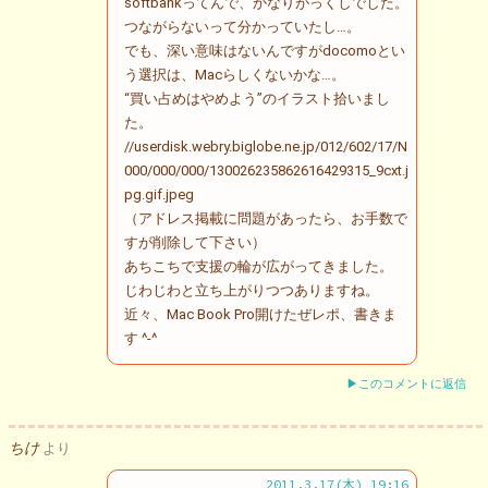
softbankってんで、かなりがっくしでした。
つながらないって分かっていたし…。
でも、深い意味はないんですがdocomoとい
う選択は、Macらしくないかな…。
“買い占めはやめよう”のイラスト拾いまし
た。
//userdisk.webry.biglobe.ne.jp/012/602/17/N
000/000/000/130026235862616429315_9cxt.j
pg.gif.jpeg
（アドレス掲載に問題があったら、お手数で
すが削除して下さい）
あちこちで支援の輪が広がってきました。
じわじわと立ち上がりつつありますね。
近々、Mac Book Pro開けたぜレポ、書きま
す ^-^
▶このコメントに返信
ちけ
より
2011.3.17(木) 19:16