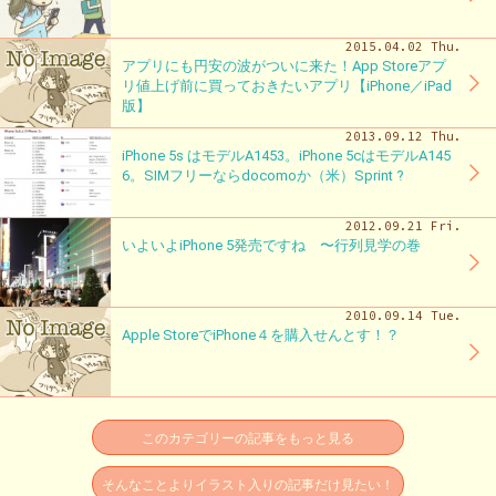
2015.04.02 Thu.
アプリにも円安の波がついに来た！App Storeアプ
リ値上げ前に買っておきたいアプリ【iPhone／iPad
版】
2013.09.12 Thu.
iPhone 5s はモデルA1453。iPhone 5cはモデルA145
6。SIMフリーならdocomoか（米）Sprint ?
2012.09.21 Fri.
いよいよiPhone 5発売ですね 〜行列見学の巻
2010.09.14 Tue.
Apple StoreでiPhone４を購入せんとす！？
このカテゴリーの記事をもっと見る
そんなことよりイラスト入りの記事だけ見たい！